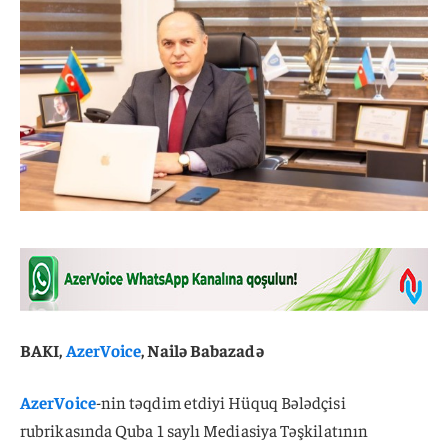
BAKI,
AzerVoice
, Nailə Babazadə
AzerVoice
-nin təqdim etdiyi Hüquq Bələdçisi
rubrikasında Quba 1 saylı Mediasiya Təşkilatının