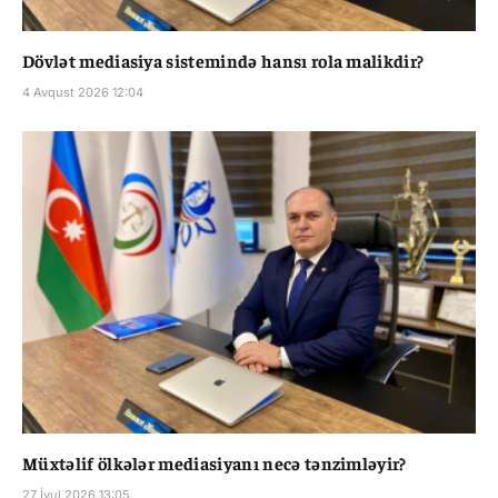
Dövlət mediasiya sistemində hansı rola malikdir?
4 Avqust 2026 12:04
Müxtəlif ölkələr mediasiyanı necə tənzimləyir?
27 İyul 2026 13:05