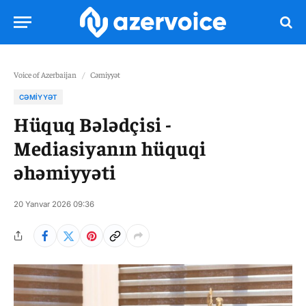
Voice of Azerbaijan
/
Cəmiyyət
CƏMIYYƏT
Hüquq Bələdçisi -
Mediasiyanın hüquqi
əhəmiyyəti
20 Yanvar 2026 09:36