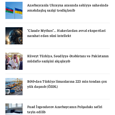
Azərbaycanla Ukrayna arasında səhiyyə sahəsində
əməkdaşlıq sazişi təsdiqlənib
"Claude Mythos"... Hakerlərdən əvvəl ekspertləri
narahat edən süni intellekt
Küveyt Türkiyə, Səudiyyə Ərəbistanı və Pakistanın
müdafiə sazişini alqışlayıb
BƏƏ-dən Türkiyə limanlarına 223 min tondan çox
yük daşınıb (ÖZƏL)
Fuad İsgəndərov Azərbaycanın Polşadakı səfiri
təyin edilib