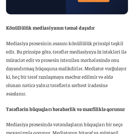
Könüllülük mediasiyanın təməl daşıdır
Mediasiya prosesinin əsasını könüllülük prinsipi təşkil
edir. Bu prinsipə görə, tərəflər mediasiyaya öz istəkləri ilə
müraciət edir və prosesin istənilən mərhələsində onu
dayandırmaq hüququna malikdirlər. Mediator vurğulayır
ki, heç bir tərəf razılaşmaya məcbur edilmir və əldə
olunan nəticə yalnız tərəflərin sərbəst iradəsinə
əsaslanır.
Tərəflərin hüquqları bərabərlik və məxfiliklə qorunur
Mediasiya prosesində vətəndaşların hüquqları bir neçə
mexanizmlə qorunur. Mediatorun bitərəf və müstəqil