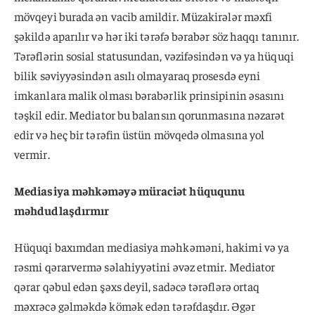
mövqeyi burada ən vacib amildir. Müzakirələr məxfi
şəkildə aparılır və hər iki tərəfə bərabər söz haqqı tanınır.
Tərəflərin sosial statusundan, vəzifəsindən və ya hüquqi
bilik səviyyəsindən asılı olmayaraq prosesdə eyni
imkanlara malik olması bərabərlik prinsipinin əsasını
təşkil edir. Mediator bu balansın qorunmasına nəzarət
edir və heç bir tərəfin üstün mövqedə olmasına yol
vermir.
Mediasiya məhkəməyə müraciət hüququnu
məhdudlaşdırmır
Hüquqi baxımdan mediasiya məhkəməni, hakimi və ya
rəsmi qərarvermə səlahiyyətini əvəz etmir. Mediator
qərar qəbul edən şəxs deyil, sadəcə tərəflərə ortaq
məxrəcə gəlməkdə kömək edən tərəfdaşdır. Əgər