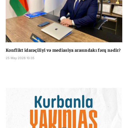
Konflikt idarəçiliyi və mediasiya arasındakı fərq nədir?
25 May 2026 10:35