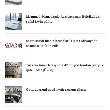
Məmməd Əhmədzadə Azərbaycanın Belçikadakı
səfiri təyin edilib
Saxta sosial media hesabları "Qatar Airways"in
adından istifadə edir
Türkiyə limanları iyulda 47 milyon tondan çox yük
qəbul edib (ÖZƏL)
Qətərdə gəmi qeydiyyatı rəqəmsallaşır