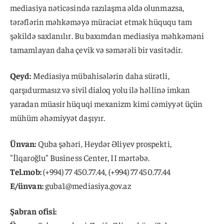
mediasiya nəticəsində razılaşma əldə olunmazsa,
tərəflərin məhkəməyə müraciət etmək hüququ tam
şəkildə saxlanılır. Bu baxımdan mediasiya məhkəməni
tamamlayan daha çevik və səmərəli bir vasitədir.
Qeyd:
Mediasiya mübahisələrin daha sürətli,
qarşıdurmasız və sivil dialoq yolu ilə həllinə imkan
yaradan müasir hüquqi mexanizm kimi cəmiyyət üçün
mühüm əhəmiyyət daşıyır.
Ünvan:
Quba şəhəri, Heydər Əliyev prospekti,
"İlqaroğlu" Business Center, II mərtəbə.
Tel.mob:
(+994) 77 450.77.44, (+994) 77 450.77.44
E/ünvan:
guba1@mediasiya.gov.az
Şabran ofisi: