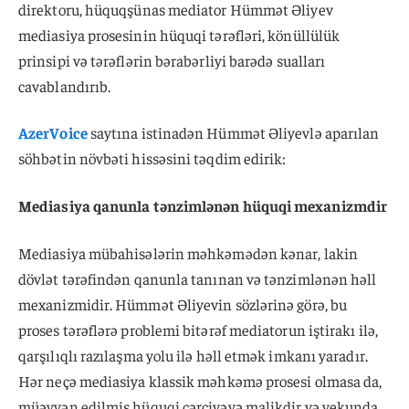
direktoru, hüquqşünas mediator Hümmət Əliyev
mediasiya prosesinin hüquqi tərəfləri, könüllülük
prinsipi və tərəflərin bərabərliyi barədə sualları
cavablandırıb.
AzerVoice
saytına istinadən Hümmət Əliyevlə aparılan
söhbətin növbəti hissəsini təqdim edirik:
Mediasiya qanunla tənzimlənən hüquqi mexanizmdir
Mediasiya mübahisələrin məhkəmədən kənar, lakin
dövlət tərəfindən qanunla tanınan və tənzimlənən həll
mexanizmidir. Hümmət Əliyevin sözlərinə görə, bu
proses tərəflərə problemi bitərəf mediatorun iştirakı ilə,
qarşılıqlı razılaşma yolu ilə həll etmək imkanı yaradır.
Hər neçə mediasiya klassik məhkəmə prosesi olmasa da,
müəyyən edilmiş hüquqi çərçivəyə malikdir və yekunda