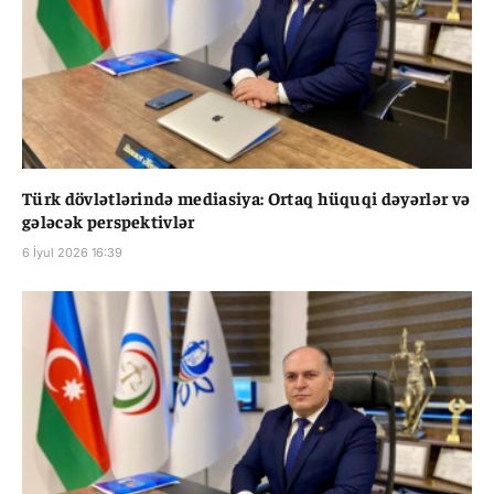
Türk dövlətlərində mediasiya: Ortaq hüquqi dəyərlər və
gələcək perspektivlər
6 İyul 2026 16:39