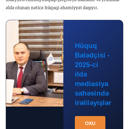
əldə olunan nəticə hüquqi əhəmiyyət daşıyır.
Hüquq
Bələdçisi -
2025-ci
ildə
mediasiya
sahəsində
irəliləyişlər
OXU