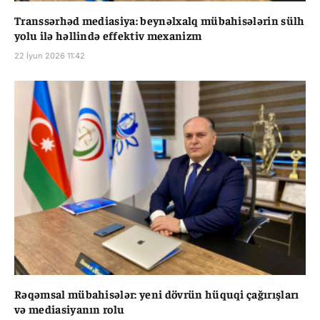
Transsərhəd mediasiya: beynəlxalq mübahisələrin sülh
yolu ilə həllində effektiv mexanizm
22 İyun 2026 11:42
Rəqəmsal mübahisələr: yeni dövrün hüquqi çağırışları
və mediasiyanın rolu