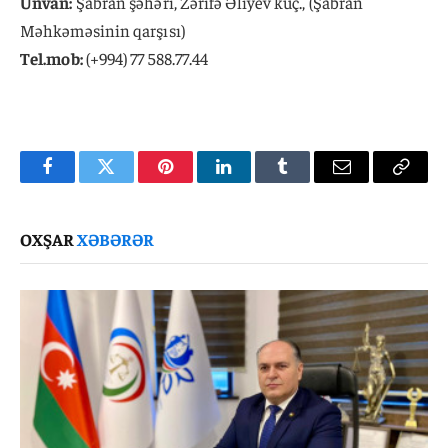
Ünvan:
Şabran şəhəri, Zərifə Əliyev küç., (Şabran
Məhkəməsinin qarşısı)
Tel.mob:
(+994) 77 588.77.44
Facebook
Twitter
Pinterest
LinkedIn
Tumblr
Email
Copy
Link
OXŞAR
XƏBƏRƏR