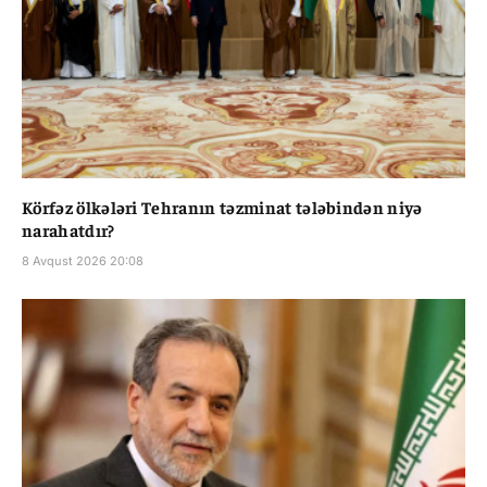
Körfəz ölkələri Tehranın təzminat tələbindən niyə
narahatdır?
8 Avqust 2026 20:08