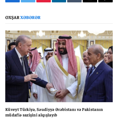
Facebook
Twitter
Pinterest
LinkedIn
Tumblr
Email
Copy
Link
OXŞAR
XƏBƏRƏR
Küveyt Türkiyə, Səudiyyə Ərəbistanı və Pakistanın
müdafiə sazişini alqışlayıb