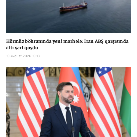
Hörmüz böhranında yeni mərhələ: İran ABŞ qarşısında
altı şərt qoydu
10 Avqust 2026 10:13