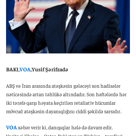
BAKI,
VOA
,Yusif Şərifzadə
ABŞ və İran arasında atəşkəsin gələcəyi son hadisələr
nəticəsində artan təhlükə altındadır. Son həftələrdə hər
iki tərəfə qarşı həyata keçirilən retaliativ hücumlar
mövcud atəşkəsin dayanıqlığını ciddi şəkildə sarsıdır.
VOA
xəbər verir ki, danışıqlar hələ də davam edir.
Vasitəçi ölkələr – Qətər, Pakistan və Türkiyə – tərəfləri