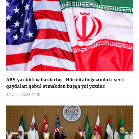
ABŞ-yə ciddi xəbərdarlıq - Hörmüz boğazındakı yeni
qaydaları qəbul etməkdən başqa yol yoxdur
8 Avqust 2026 20:15