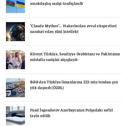
əməkdaşlıq sazişi təsdiqlənib
"Claude Mythos"... Hakerlərdən əvvəl ekspertləri
narahat edən süni intellekt
Küveyt Türkiyə, Səudiyyə Ərəbistanı və Pakistanın
müdafiə sazişini alqışlayıb
BƏƏ-dən Türkiyə limanlarına 223 min tondan çox
yük daşınıb (ÖZƏL)
Fuad İsgəndərov Azərbaycanın Polşadakı səfiri
təyin edilib