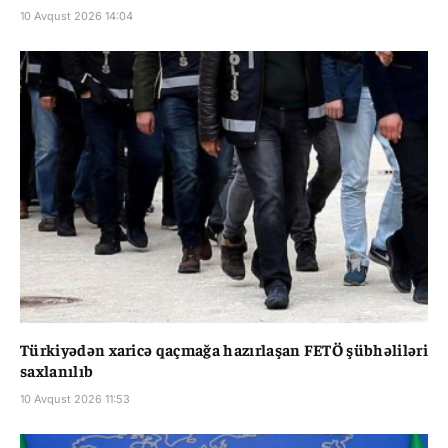
10 Avqust 2026 14:04
Türkiyədən xaricə qaçmağa hazırlaşan FETÖ şübhəliləri
saxlanılıb
10 Avqust 2026 11:53