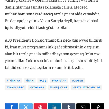
danışıqlar masasında saxlamağa çalışır. Məqsəd
müharibəni sona çatdıracaq razılaşmanı əldə etməkdir.
Bu danışıqlar yalnız Yaxın Şərqdə deyil, həm də qlobal
iqtisadiyyata ciddi təsir göstərə bilər.
ABŞ Prezidenti Donald Tramp bir neçə gün əvvəl bildirib
ki, İran nüvə proqramını inkişaf etdirməsinin qarşısını
alan bir razılaşma ilə müharibəyə son qoymaq üçün çox
yaxın idilər. Lakin son hücumlar bu atəşkəsin sabitliyini
təhdid edir və vasitəçilərin rolunu kritik edir.
#TÜRKIYƏ
#İRAN
#ABŞ
#PAKISTAN
#QƏTƏR
#YAXIN ŞƏRQ
#ATƏŞKƏS
#DANIŞIQLAR
#RETALIATIV HÜCUM