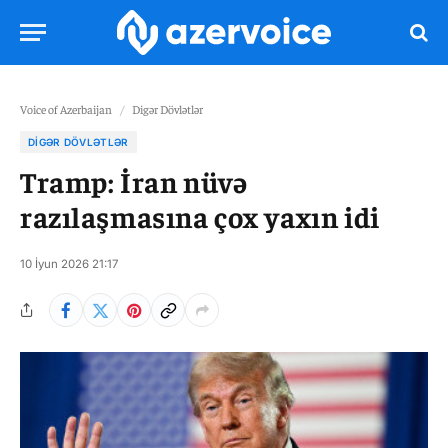
Voice of Azerbaijan
/
Digər Dövlətlər
DIGƏR DÖVLƏTLƏR
Tramp: İran nüvə
razılaşmasına çox yaxın idi
10 İyun 2026 21:17