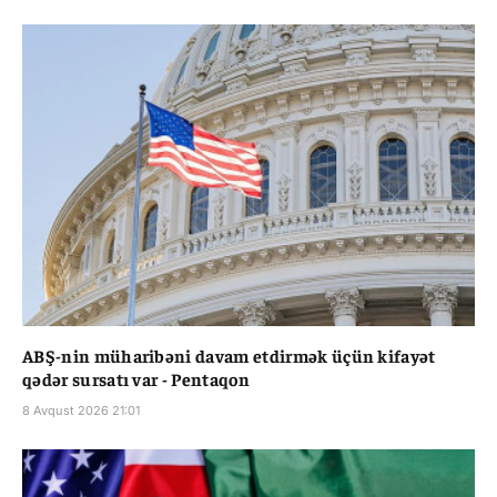
ABŞ-nin müharibəni davam etdirmək üçün kifayət
qədər sursatı var - Pentaqon
8 Avqust 2026 21:01