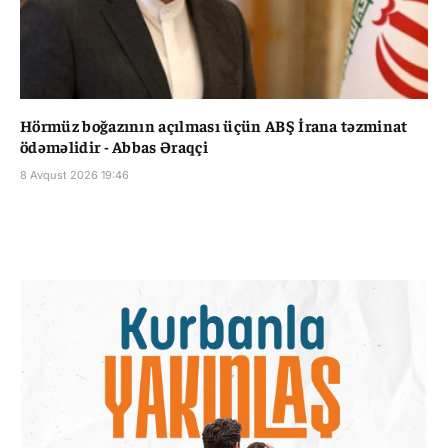
Hörmüz boğazının açılması üçün ABŞ İrana təzminat
ödəməlidir - Abbas Əraqçi
8 Avqust 2026 19:46