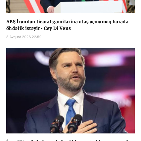
ABŞ İrandan ticarət gəmilərinə atəş açmamaq barədə
öhdəlik istəyir - Cey Di Vens
8 Avqust 2026 22:59