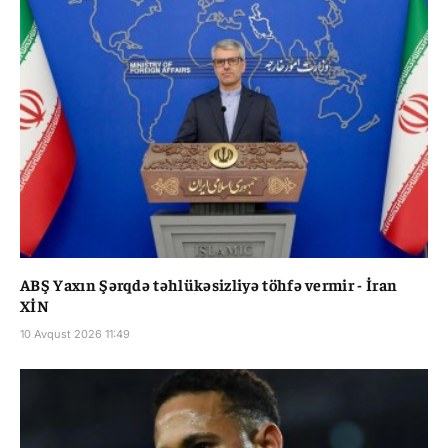
ABŞ Yaxın Şərqdə təhlükəsizliyə töhfə vermir - İran
XİN
10 Avqust 2026 11:49