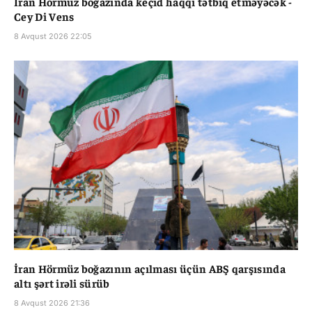
İran Hörmüz boğazında keçid haqqı tətbiq etməyəcək -
Cey Di Vens
8 Avqust 2026 22:05
İran Hörmüz boğazının açılması üçün ABŞ qarşısında
altı şərt irəli sürüb
8 Avqust 2026 21:36