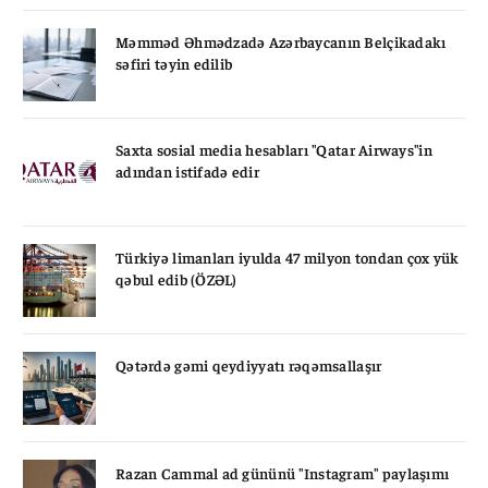
Məmməd Əhmədzadə Azərbaycanın Belçikadakı
səfiri təyin edilib
Saxta sosial media hesabları "Qatar Airways"in
adından istifadə edir
Türkiyə limanları iyulda 47 milyon tondan çox yük
qəbul edib (ÖZƏL)
Qətərdə gəmi qeydiyyatı rəqəmsallaşır
Razan Cammal ad gününü "Instagram" paylaşımı