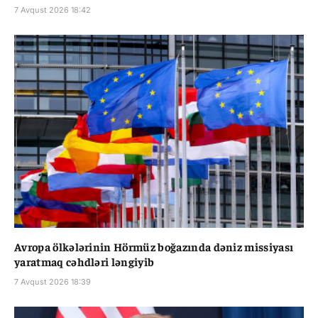
7 Avqust 2026 18:42
Avropa ölkələrinin Hörmüz boğazında dəniz missiyası
yaratmaq cəhdləri ləngiyib
7 Avqust 2026 18:39