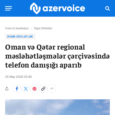
Voice of Azerbaijan
/
Digər Dövlətlər
DIGƏR DÖVLƏTLƏR
Oman və Qətər regional
məsləhətləşmələr çərçivəsində
telefon danışığı aparıb
25 May 2026 20:40