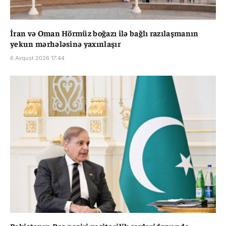
İran və Oman Hörmüz boğazı ilə bağlı razılaşmanın
yekun mərhələsinə yaxınlaşır
6 Avqust 2026 17:44