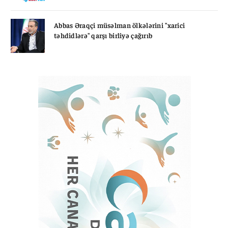
Abbas Əraqçi müsəlman ölkələrini "xarici
təhdidlərə" qarşı birliyə çağırıb