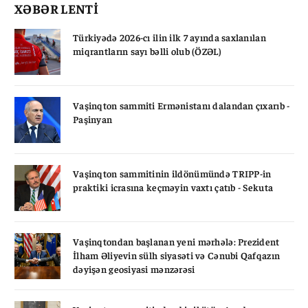
XƏBƏR LENTİ
Türkiyədə 2026-cı ilin ilk 7 ayında saxlanılan
miqrantların sayı bəlli olub (ÖZƏL)
Vaşinqton sammiti Ermənistanı dalandan çıxarıb -
Paşinyan
Vaşinqton sammitinin ildönümündə TRIPP-in
praktiki icrasına keçməyin vaxtı çatıb - Sekuta
Vaşinqtondan başlanan yeni mərhələ: Prezident
İlham Əliyevin sülh siyasəti və Cənubi Qafqazın
dəyişən geosiyasi mənzərəsi