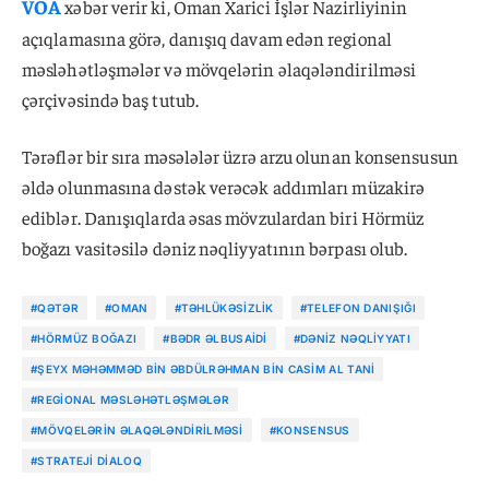
VOA
xəbər verir ki, Oman Xarici İşlər Nazirliyinin
açıqlamasına görə, danışıq davam edən regional
məsləhətləşmələr və mövqelərin əlaqələndirilməsi
çərçivəsində baş tutub.
Tərəflər bir sıra məsələlər üzrə arzu olunan konsensusun
əldə olunmasına dəstək verəcək addımları müzakirə
ediblər. Danışıqlarda əsas mövzulardan biri Hörmüz
boğazı vasitəsilə dəniz nəqliyyatının bərpası olub.
#QƏTƏR
#OMAN
#TƏHLÜKƏSIZLIK
#TELEFON DANIŞIĞI
#HÖRMÜZ BOĞAZI
#BƏDR ƏLBUSAIDI
#DƏNIZ NƏQLIYYATI
#ŞEYX MƏHƏMMƏD BIN ƏBDÜLRƏHMAN BIN CASIM AL TANI
#REGIONAL MƏSLƏHƏTLƏŞMƏLƏR
#MÖVQELƏRIN ƏLAQƏLƏNDIRILMƏSI
#KONSENSUS
#STRATEJI DIALOQ