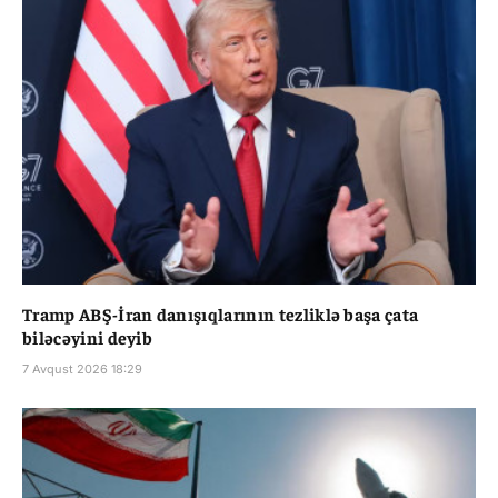
Tramp ABŞ-İran danışıqlarının tezliklə başa çata
biləcəyini deyib
7 Avqust 2026 18:29