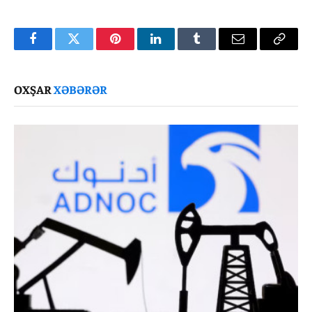
Facebook
Twitter
Pinterest
LinkedIn
Tumblr
Email
Copy
Link
OXŞAR
XƏBƏRƏR