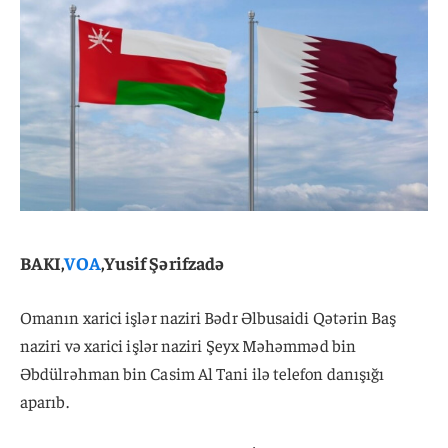
BAKI,
VOA
,Yusif Şərifzadə
Omanın xarici işlər naziri Bədr Əlbusaidi Qətərin Baş
naziri və xarici işlər naziri Şeyx Məhəmməd bin
Əbdülrəhman bin Casim Al Tani ilə telefon danışığı
aparıb.