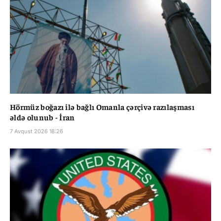
Hörmüz boğazı ilə bağlı Omanla çərçivə razılaşması
əldə olunub - İran
7 Avqust 2026 18:26