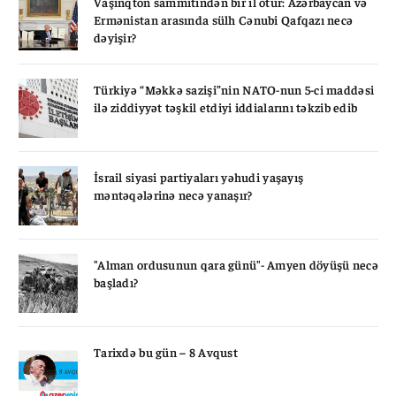
Vaşinqton sammitindən bir il ötür: Azərbaycan və
Ermənistan arasında sülh Cənubi Qafqazı necə
dəyişir?
Türkiyə “Məkkə sazişi”nin NATO-nun 5-ci maddəsi
ilə ziddiyyət təşkil etdiyi iddialarını təkzib edib
İsrail siyasi partiyaları yəhudi yaşayış
məntəqələrinə necə yanaşır?
"Alman ordusunun qara günü"- Amyen döyüşü necə
başladı?
Tarixdə bu gün – 8 Avqust