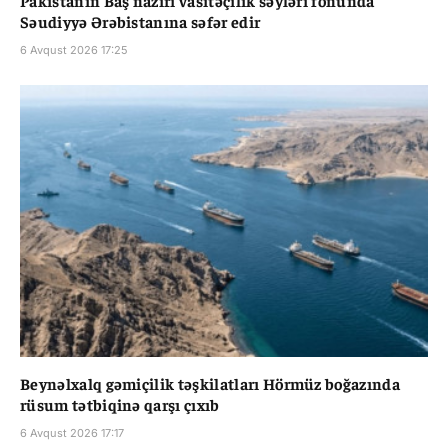
Pakistanın Baş naziri vasitəçilik səyləri fonunda
Səudiyyə Ərəbistanına səfər edir
6 Avqust 2026 17:25
Beynəlxalq gəmiçilik təşkilatları Hörmüz boğazında
rüsum tətbiqinə qarşı çıxıb
6 Avqust 2026 17:17