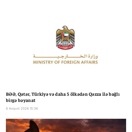
BƏƏ, Qətər, Türkiyə və daha 5 ölkədən Qəzza ilə bağlı
birgə bəyanat
6 Avqust 2026 15:36