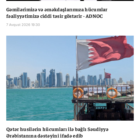
Gəmilərimizə və əməkdaşlarımıza hücumlar
fəaliyyətimizə ciddi təsir göstərir - ADNOC
7 Avqust 2026 19:30
Qətər husilərin hücumları ilə bağlı Səudiyyə
Ərəbistanına dəstəyini ifadə edib