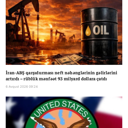
İran-ABŞ qarşıdurması neft nəhənglərinin gəlirlərini
artırdı – rüblük mənfəət 93 milyard dollara çatdı
6 Avqust 2026 09:24