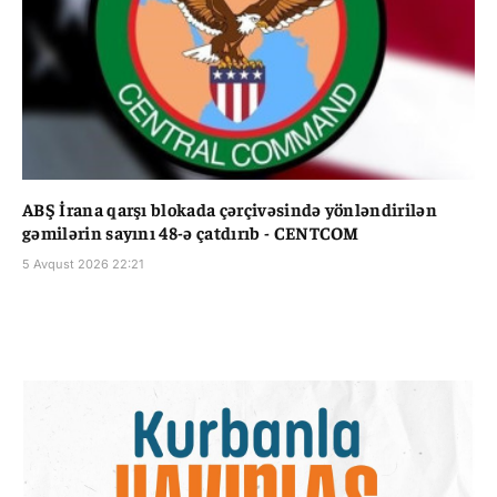
ABŞ İrana qarşı blokada çərçivəsində yönləndirilən
gəmilərin sayını 48-ə çatdırıb - CENTCOM
5 Avqust 2026 22:21