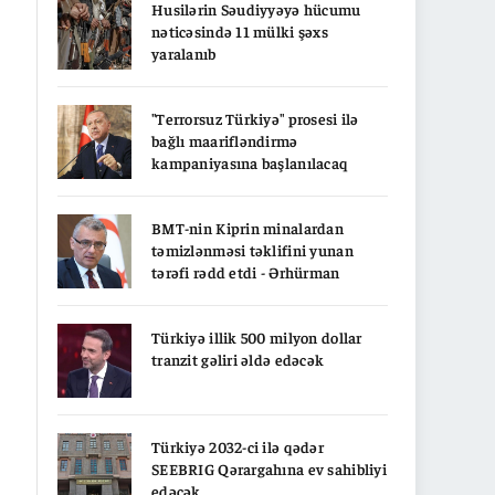
Husilərin Səudiyyəyə hücumu
nəticəsində 11 mülki şəxs
yaralanıb
"Terrorsuz Türkiyə" prosesi ilə
bağlı maarifləndirmə
kampaniyasına başlanılacaq
BMT-nin Kiprin minalardan
təmizlənməsi təklifini yunan
tərəfi rədd etdi - Ərhürman
Türkiyə illik 500 milyon dollar
tranzit gəliri əldə edəcək
Türkiyə 2032-ci ilə qədər
SEEBRIG Qərargahına ev sahibliyi
edəcək