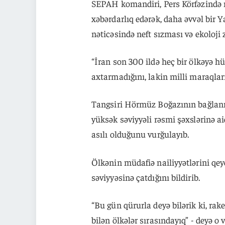
SEPAH komandiri, Pers Körfəzində nüv
xəbərdarlıq edərək, daha əvvəl bir 
nəticəsində neft sızması və ekoloji z
“İran son 300 ildə heç bir ölkəyə 
axtarmadığını, lakin milli maraqları
Tangsiri Hörmüz Boğazının bağlanm
yüksək səviyyəli rəsmi şəxslərinə a
asılı olduğunu vurğulayıb.
Ölkənin müdafiə nailiyyətlərini qe
səviyyəsinə çatdığını bildirib.
“Bu gün qürurla deyə bilərik ki, rake
bilən ölkələr sırasındayıq” - deyə o 