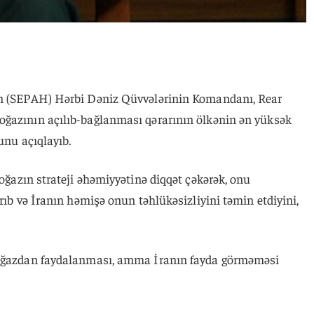
un (SEPAH) Hərbi Dəniz Qüvvələrinin Komandanı, Rear
oğazının açılıb-bağlanması qərarının ölkənin ən yüksək
unu açıqlayıb.
 Boğazın strateji əhəmiyyətinə diqqət çəkərək, onu
rıb və İranın həmişə onun təhlükəsizliyini təmin etdiyini,
boğazdan faydalanması, amma İranın fayda görməməsi