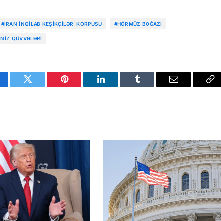
#İRAN İNQILAB KEŞIKÇILƏRI KORPUSU
#HÖRMÜZ BOĞAZI
ƏNIZ QÜVVƏLƏRI
cebook
Twitter
Pinterest
LinkedIn
Tumblr
Email
Co
Li