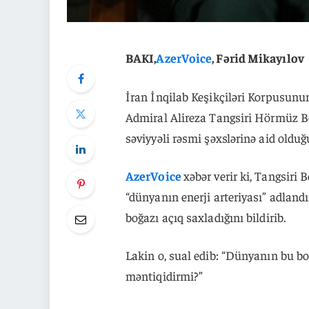
BAKI,
AzerVoice
, Fərid Mikayılov
İran İnqilab Keşikçiləri Korpusun
Admiral Alireza Tangsiri Hörmüz B
səviyyəli rəsmi şəxslərinə aid olduğ
AzerVoice
xəbər verir ki, Tangsiri
“dünyanın enerji arteriyası” adlandı
boğazı açıq saxladığını bildirib.
Lakin o, sual edib: “Dünyanın bu 
məntiqidirmi?”