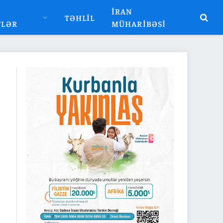
İRAN
TƏHLIL
TLƏR
MÜHARIBƏSI