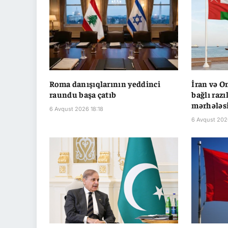
Roma danışıqlarının yeddinci
İran və O
raundu başa çatıb
bağlı raz
mərhələsi
6 Avqust 2026 18:18
6 Avqust 202