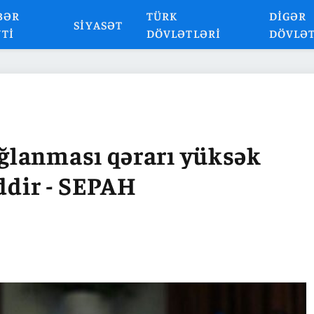
BƏR
TÜRK
DIGƏR
SIYASƏT
NTI
DÖVLƏTLƏRI
DÖVLƏ
ğlanması qərarı yüksək
iddir - SEPAH