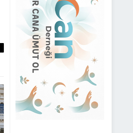
py
nk