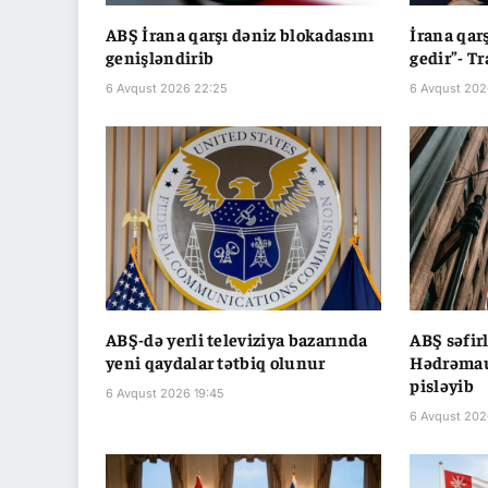
ABŞ İrana qarşı dəniz blokadasını
İrana qar
genişləndirib
gedir”- T
6 Avqust 2026 22:25
6 Avqust 202
ABŞ-də yerli televiziya bazarında
ABŞ səfir
yeni qaydalar tətbiq olunur
Hədrəmau
pisləyib
6 Avqust 2026 19:45
6 Avqust 202