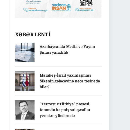
XƏBƏR LENTİ
Azərbaycanda Media və Yayım
Şurası yaradılıb
Mərakeş-İsrail yaxınlaşması
ölkənin gələcəyinə necə təsir edə
bilər?
“Terrorsuz Türkiyə” prosesi
fonunda keçmiş sui-qəsdlər
yenidən gündəmdə