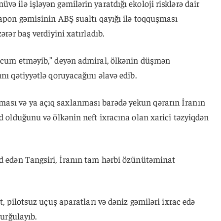
ə ilə işləyən gəmilərin yaratdığı ekoloji risklərə dair
Yapon gəmisinin ABŞ sualtı qayığı ilə toqquşması
ərər baş verdiyini xatırladıb.
hücum etməyib,” deyən admiral, ölkənin düşmən
nı qətiyyətlə qoruyacağını əlavə edib.
ası və ya açıq saxlanması barədə yekun qərarın İranın
id olduğunu və ölkənin neft ixracına olan xarici təzyiqdən
yd edən Tangsiri, İranın tam hərbi özünütəminat
t, pilotsuz uçuş aparatları və dəniz gəmiləri ixrac edə
vurğulayıb.