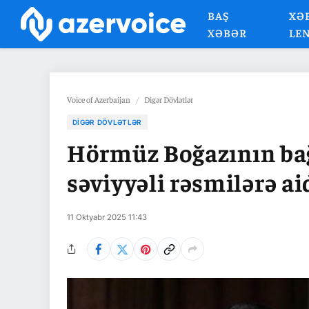
BAŞ
XƏ
XƏBƏR
LE
Voice of Azerbaijan
/
Digər Dövlətlər
DIGƏR DÖVLƏTLƏR
Hörmüz Boğazının ba
səviyyəli rəsmilərə a
11 Oktyabr 2025 11:43