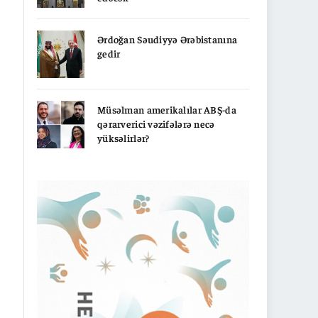
Ərdoğan Səudiyyə Ərəbistanına
gedir
Müsəlman amerikalılar ABŞ-da
qərarverici vəzifələrə necə
yüksəlirlər?