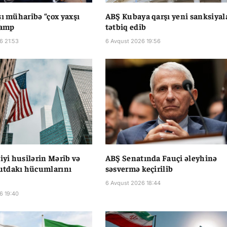
şı müharibə “çox yaxşı
ABŞ Kubaya qarşı yeni sanksiyal
ramp
tətbiq edib
6 21:53
6 Avqust 2026 19:56
liyi husilərin Mərib və
ABŞ Senatında Fauçi əleyhinə
tdakı hücumlarını
səsvermə keçirilib
6 Avqust 2026 18:44
6 19:40