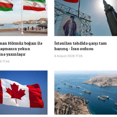
man Hörmüz boğazı ilə
İstənilən təhdidə qarşı tam
ılaşmanın yekun
hazırıq - İran ordusu
nə yaxınlaşır
6 Avqust 2026 17:28
6 17:44