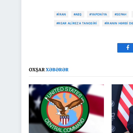
#İRAN
#ABŞ
#YAPONIYA
#SEPAH
#REAR ALIREZA TANGSIRI
#İRANIN HƏRBI D
Fa
OXŞAR
XƏBƏRƏR