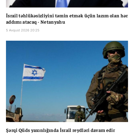
İsrail təhlükəsizliyini təmin etmək üçün lazım olan hər
addımı atacaq - Netanyahu
5 Avqust 2026 20:25
Şərqi Qüds yaxınlığında İsrail reydləri davam edir