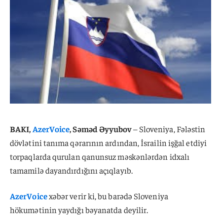
BAKI,
AzerVoice
, Səməd Əyyubov
– Sloveniya, Fələstin
dövlətini tanıma qərarının ardından, İsrailin işğal etdiyi
torpaqlarda qurulan qanunsuz məskənlərdən idxalı
tamamilə dayandırdığını açıqlayıb.
AzerVoice
xəbər verir ki, bu barədə Sloveniya
hökumətinin yaydığı bəyanatda deyilir.