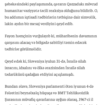
şəbəkəsindəki paylaşımında, qərarın Qəzzadakı mövcud
humanitar vəziyyətə təcili reaksiya olduğunu bildirib. O,
bu addımın iqtisadi tədbirlərin tətbiqinə dair simvolik,
lakin aydın bir mesaj verdiyini qeyd edib.
Fayon həmçinin vurğulayıb ki, müharibənin davamının
qarşısını alacaq və bölgədə sabitliyi təmin edəcək
tədbirlər görülməlidir.
Qeyd edək ki, Sloveniya iyulun 31-də, İsrailə silah
ixracını, idxalını və ölkə ərazisindən İsrailə silah
tədarükünü qadağan etdiyini açıqlamışdı.
Bundan əlavə, Sloveniya parlamenti ötən iyunun 4-də
Fələstini beynəlxalq hüquqa və BMT Təhlükəsizlik
Şurasının müvafiq qərarlarına uyğun olaraq, 1967-ci il