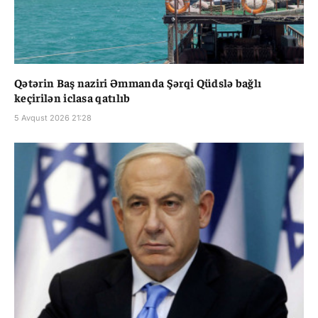
Qətərin Baş naziri Əmmanda Şərqi Qüdslə bağlı
keçirilən iclasa qatılıb
5 Avqust 2026 21:28