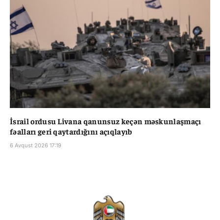
İsrail ordusu Livana qanunsuz keçən məskunlaşmaçı
fəalları geri qaytardığını açıqlayıb
6 Avqust 2026 17:19