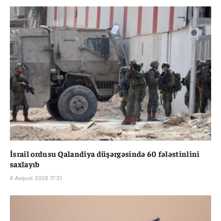
İsrail ordusu Qalandiya düşərgəsində 60 fələstinlini
saxlayıb
6 Avqust 2026 17:31