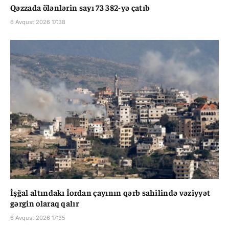
Qəzzada ölənlərin sayı 73 382-yə çatıb
6 Avqust 2026 17:38
İşğal altındakı İordan çayının qərb sahilində vəziyyət
gərgin olaraq qalır
6 Avqust 2026 17:35