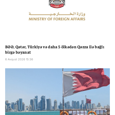
BƏƏ, Qətər, Türkiyə və daha 5 ölkədən Qəzza ilə bağlı
birgə bəyanat
6 Avqust 2026 15:36