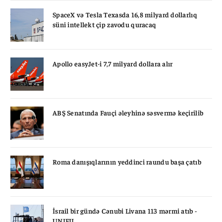
SpaceX və Tesla Texasda 16,8 milyard dollarlıq
süni intellekt çip zavodu quracaq
Apollo easyJet-i 7,7 milyard dollara alır
ABŞ Senatında Fauçi əleyhinə səsvermə keçirilib
Roma danışıqlarının yeddinci raundu başa çatıb
İsrail bir gündə Cənubi Livana 113 mərmi atıb -
UNIFIL