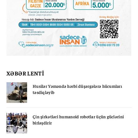
XƏBƏR LENTİ
Husilər Yəməndə hərbi düşərgələrə hücumları
təsdiqləyib
Çin şirkətləri humanoid robotlar üçün güclərini
birləşdirir