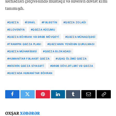
sərhədləri çərçivəsində müstəqil və suveren dövlət kimi
tanımışdı.
#QƏZZA
#İSRAIL
#FƏLƏSTIN
#QƏZZA ZOLAĞI
#SLOVENIYA
#QƏZZA HÜCUMU
#QƏZZA BÖHRANI VƏ ƏRƏB MÖVQEYI
#QƏZZA MÜNAQIŞƏSI
#TRAMPIN QƏZZA PLANI
#QƏZZANIN YENIDƏN QURULMASI
#QƏZZA MÜHARIBƏSI
#QƏZZA BLOKADASI
#HUMANITAR FƏLAKƏT QƏZZA
#UŞAQ ÖLÜMÜ QƏZZA
#MISIRIN QƏZZA SIYASƏTI
#ƏRƏB DÖVLƏTLƏRI VƏ QƏZZA
#QƏZZADA HUMANITAR BÖHRAN
Facebook
Twitter
Pinterest
LinkedIn
Tumblr
Email
Copy
Link
OXŞAR
XƏBƏRƏR