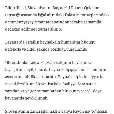
Bildirilib ki, Sloveniyanın Baş naziri Robert Qolobun
tapşırığı əsasında işğal altındakı Fələstin torpaqlarındakı
qanunsuz yaşayış məntəqələrindən idxalın tamamilə
qadağan edilməsi qərara alınıb.
Bəyanatda, İsrailin beynəlxalq humanitar hüququ
dəfələrlə və ciddi şəkildə pozduğu vurğulanıb.
"Bu addımlar təkcə Fələstin xalqının həyatını və
ləyaqətini deyil, həm də beynəlxalq qaydalar sisteminin
əsaslarını təhlükə altına atır. Beynəlxalq ictimaiyyətin
məsul üzvü kimi Sloveniya belə fəaliyyətlərə şərait
yaradan və ya göz yumanlardan biri olmayacaq" - deyə,
bəyanatda qeyd olunub.
Sloveniyanın xarici işlər naziri Tanya Fayon isə “X” sosial