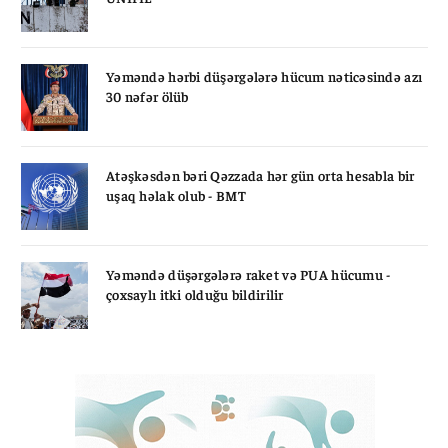
Yəməndə hərbi düşərgələrə hücum nəticəsində azı
30 nəfər ölüb
Atəşkəsdən bəri Qəzzada hər gün orta hesabla bir
uşaq həlak olub - BMT
Yəməndə düşərgələrə raket və PUA hücumu -
çoxsaylı itki olduğu bildirilir