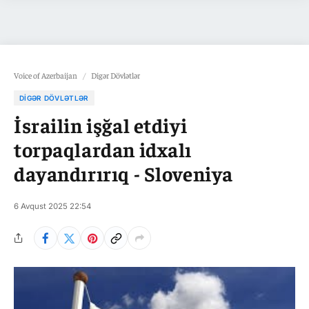
Voice of Azerbaijan
/
Digər Dövlətlər
DIGƏR DÖVLƏTLƏR
İsrailin işğal etdiyi
torpaqlardan idxalı
dayandırırıq - Sloveniya
6 Avqust 2025 22:54