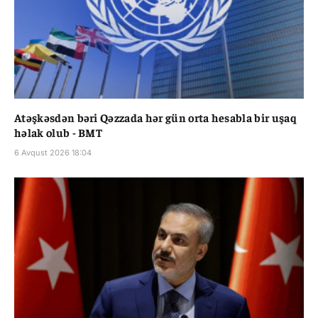
Atəşkəsdən bəri Qəzzada hər gün orta hesabla bir uşaq
həlak olub - BMT
6 Avqust 2026 18:04