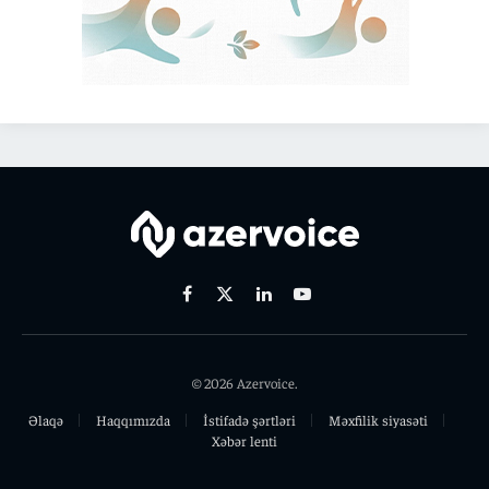
Facebook
X
Linkedin
Youtube
(Twitter)
© 2026 Azervoice.
Əlaqə
Haqqımızda
İstifadə şərtləri
Məxfilik siyasəti
Xəbər lenti