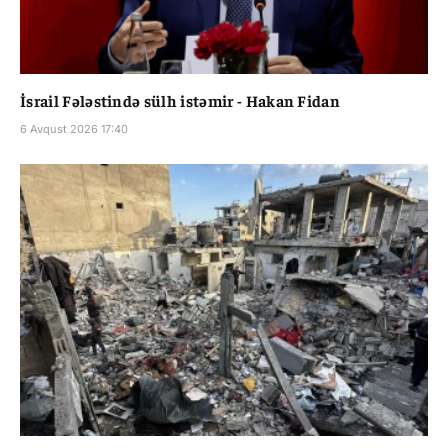
İsrail Fələstində sülh istəmir - Hakan Fidan
6 Avqust 2026 17:40