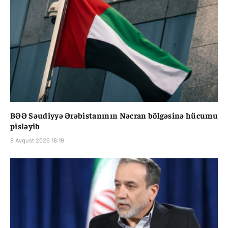
BƏƏ Səudiyyə Ərəbistanının Nəcran bölgəsinə hücumu
pisləyib
8 Avqust 2026 18:19