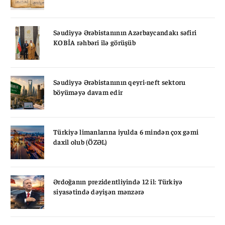
Səudiyyə Ərəbistanının Azərbaycandakı səfiri
KOBİA rəhbəri ilə görüşüb
Səudiyyə Ərəbistanının qeyri-neft sektoru
böyüməyə davam edir
Türkiyə limanlarına iyulda 6 mindən çox gəmi
daxil olub (ÖZƏL)
Ərdoğanın prezidentliyində 12 il: Türkiyə
siyasətində dəyişən mənzərə