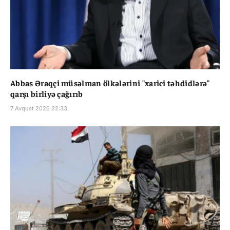
Abbas Əraqçi müsəlman ölkələrini "xarici təhdidlərə"
qarşı birliyə çağırıb
7 Avqust 2026 22:33