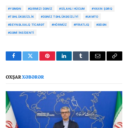
#YƏMƏN
#QIRMIZI DƏNIZ
#SILAHLI HÜCUM
#YAXIN ŞƏRQ
#TƏHLÜKƏSIZLIK
#DƏNIZ TƏHLÜKƏSIZLIYI
#UKMTO
#BEYNƏLXALQ TICARƏT
#HÖRMÜZ
#PIRATLIQ
#ƏDƏN
#GƏMI INSIDENTI
Facebook
Twitter
Pinterest
LinkedIn
Tumblr
Email
Copy
Link
OXŞAR
XƏBƏRƏR