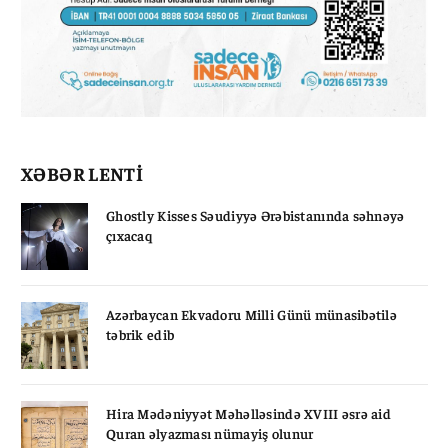
XƏBƏR LENTİ
Ghostly Kisses Səudiyyə Ərəbistanında səhnəyə
çıxacaq
Azərbaycan Ekvadoru Milli Günü münasibətilə
təbrik edib
Hira Mədəniyyət Məhəlləsində XVIII əsrə aid
Quran əlyazması nümayiş olunur