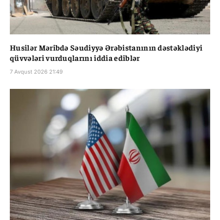
Husilər Məribdə Səudiyyə Ərəbistanının dəstəklədiyi
qüvvələri vurduqlarını iddia ediblər
7 Avqust 2026 21:49