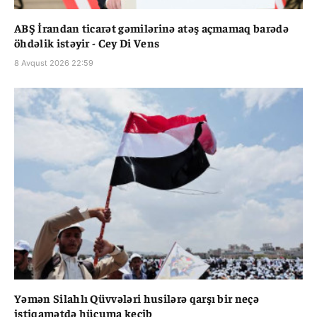
ABŞ İrandan ticarət gəmilərinə atəş açmamaq barədə
öhdəlik istəyir - Cey Di Vens
8 Avqust 2026 22:59
Yəmən Silahlı Qüvvələri husilərə qarşı bir neçə
istiqamətdə hücuma keçib