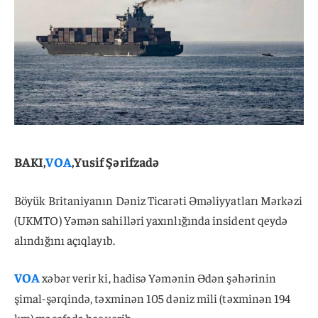
BAKI,
VOA
,Yusif Şərifzadə
Böyük Britaniyanın Dəniz Ticarəti Əməliyyatları Mərkəzi
(UKMTO) Yəmən sahilləri yaxınlığında insident qeydə
alındığını açıqlayıb.
VOA
xəbər verir ki, hadisə Yəmənin Ədən şəhərinin
şimal-şərqində, təxminən 105 dəniz mili (təxminən 194
km) məsafədə baş verib.