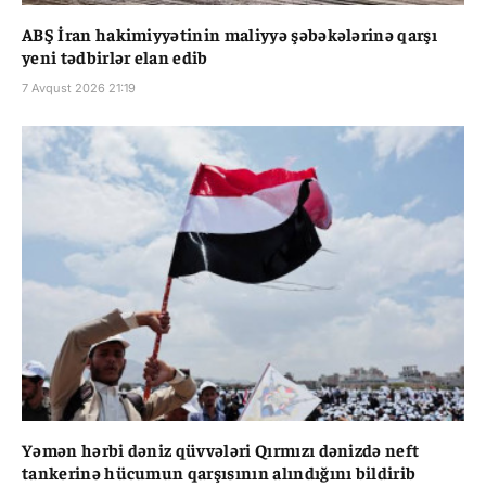
ABŞ İran hakimiyyətinin maliyyə şəbəkələrinə qarşı
yeni tədbirlər elan edib
7 Avqust 2026 21:19
Yəmən hərbi dəniz qüvvələri Qırmızı dənizdə neft
tankerinə hücumun qarşısının alındığını bildirib