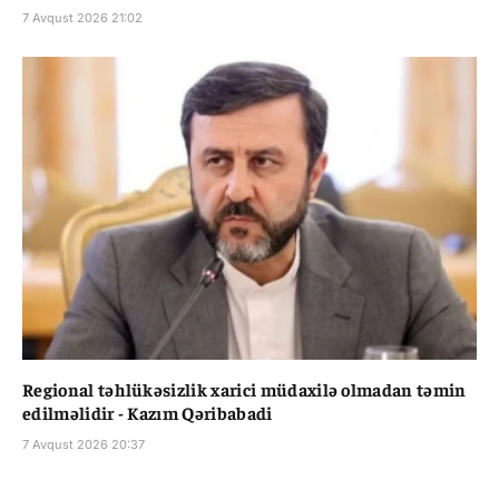
7 Avqust 2026 21:02
Regional təhlükəsizlik xarici müdaxilə olmadan təmin
edilməlidir - Kazım Qəribabadi
7 Avqust 2026 20:37