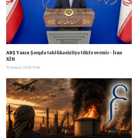
ABŞ Yaxın Şərqdə təhlükəsizliyə töhfə vermir - İran
XİN
10 Avqust 2026 11:49