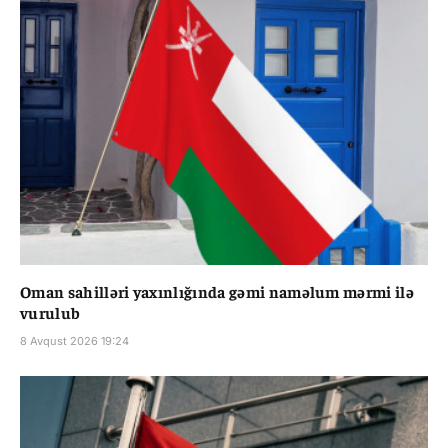
Oman sahilləri yaxınlığında gəmi naməlum mərmi ilə
vurulub
8 Avqust 2026 19:24