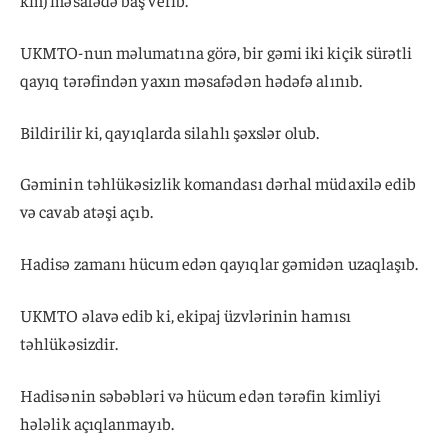
UKMTO-nun məlumatına görə, bir gəmi iki kiçik sürətli
qayıq tərəfindən yaxın məsafədən hədəfə alınıb.
Bildirilir ki, qayıqlarda silahlı şəxslər olub.
Gəminin təhlükəsizlik komandası dərhal müdaxilə edib
və cavab atəşi açıb.
Hadisə zamanı hücum edən qayıqlar gəmidən uzaqlaşıb.
UKMTO əlavə edib ki, ekipaj üzvlərinin hamısı
təhlükəsizdir.
Hadisənin səbəbləri və hücum edən tərəfin kimliyi
hələlik açıqlanmayıb.