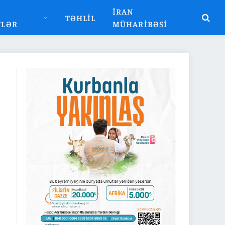
İRAN
TƏHLIL
TLƏR
MÜHARIBƏSI