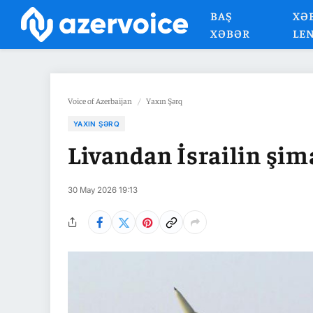
BAŞ
XƏ
XƏBƏR
LE
Voice of Azerbaijan
/
Yaxın Şərq
YAXIN ŞƏRQ
Livandan İsrailin şima
30 May 2026 19:13