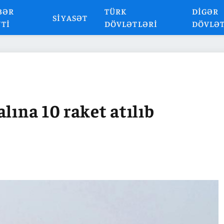
BƏR
TÜRK
DIGƏR
SIYASƏT
NTI
DÖVLƏTLƏRI
DÖVLƏ
lına 10 raket atılıb