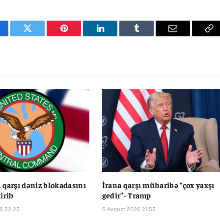
cebook
Twitter
Pinterest
LinkedIn
Tumblr
Email
Co
Li
 qarşı dəniz blokadasını
İrana qarşı müharibə “çox yaxşı
irib
gedir”- Tramp
6 22:25
6 Avqust 2026 21:53