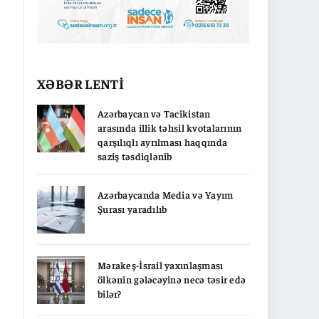
XƏBƏR LENTİ
Azərbaycan və Tacikistan
arasında illik təhsil kvotalarının
qarşılıqlı ayrılması haqqında
saziş təsdiqlənib
Azərbaycanda Media və Yayım
Şurası yaradılıb
Mərakeş-İsrail yaxınlaşması
ölkənin gələcəyinə necə təsir edə
bilər?