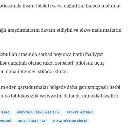
ticəsində insan tələfatı və ya dağıntılar barədə məlumat
bağlı araşdırmaların davam etdiyini və əlavə məlumatların
Hizbullah arasında sərhəd boyunca hərbi fəaliyyət
ər qarşılıqlı olaraq raket zərbələri, pilotsuz uçuş
ən daha intensiv istifadə edirlər.
vam edən qarşıdurmalar bölgədə daha genişmiqyaslı hərbi
Şərqdə təhlükəsizlik vəziyyətini daha da mürəkkəbləşdirir.
N ŞƏRQ
#REGIONAL TƏHLÜKƏSIZLIK
#RAKET HÜCUMU
VVƏLƏRI
#QƏRBI QALILEYA
#HAVA HÜCUMU SIRENI