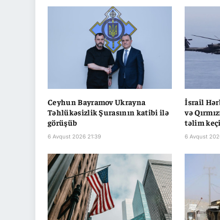
Ceyhun Bayramov Ukrayna
İsrail Hə
Təhlükəsizlik Şurasının katibi ilə
və Qırmız
görüşüb
təlim keç
6 Avqust 2026 21:39
6 Avqust 202