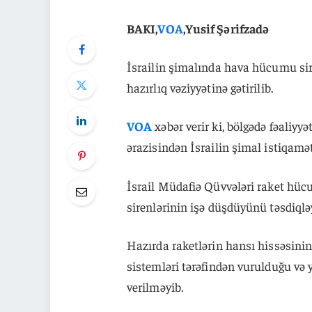
BAKI,
VOA
,Yusif Şərifzadə
İsrailin şimalında hava hücumu sire
hazırlıq vəziyyətinə gətirilib.
VOA
xəbər verir ki, bölgədə fəaliy
ərazisindən İsrailin şimal istiqamət
İsrail Müdafiə Qüvvələri raket hüc
sirenlərinin işə düşdüyünü təsdiqlə
Hazırda raketlərin hansı hissəsini
sistemləri tərəfindən vurulduğu və
verilməyib.