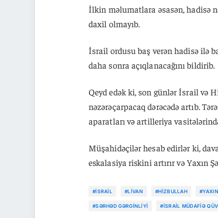
İlkin məlumatlara əsasən, hadisə nə
daxil olmayıb.
İsrail ordusu baş verən hadisə ilə 
daha sonra açıqlanacağını bildirib.
Qeyd edək ki, son günlər İsrail və 
nəzərəçarpacaq dərəcədə artıb. Tərəfl
aparatları və artilleriya vasitələrind
Müşahidəçilər hesab edirlər ki, da
eskalasiya riskini artırır və Yaxın 
#İSRAIL
#LIVAN
#HIZBULLAH
#YAXI
#SƏRHƏD GƏRGINLIYI
#İSRAIL MÜDAFIƏ QÜ