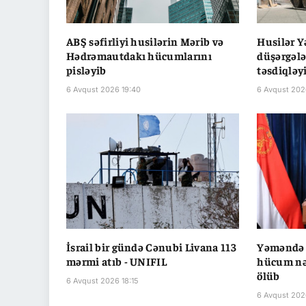
ABŞ səfirliyi husilərin Mərib və
Husilər 
Hədrəmautdakı hücumlarını
düşərgəl
pisləyib
təsdiqləy
6 Avqust 2026 19:40
6 Avqust 202
İsrail bir gündə Cənubi Livana 113
Yəməndə 
mərmi atıb - UNIFIL
hücum nət
ölüb
6 Avqust 2026 18:15
6 Avqust 202