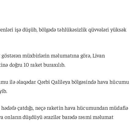
nləri işə düşüb, bölgədə təhlükəsizlik qüvvələri yüksək
yət göstərən müxbirlərin məlumatına görə, Livan
inə doğru 10 raket buraxılıb.
umu ilə əlaqədar Qərbi Qalileya bölgəsində hava hücumu
yib.
n hədəfə çatdığı, neçə raketin hava hücumundan müdafiə
 ya onların düşdüyü ərazilər barədə rəsmi məlumat