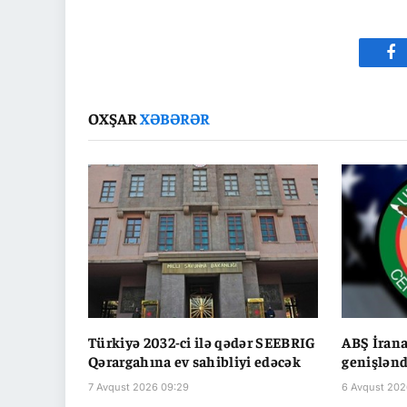
Fa
OXŞAR
XƏBƏRƏR
Türkiyə 2032-ci ilə qədər SEEBRIG
ABŞ İrana
Qərargahına ev sahibliyi edəcək
genişlənd
7 Avqust 2026 09:29
6 Avqust 202