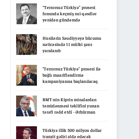
“Terrorsuz Türkiyə” prosesi
fonunda keçmiş sui-qəsdlər
yenidən gündəmdə
Husilərin Səudiyyəyə hücumu
nəticəsində 11 mülki şəxs
yaralanıb
"Terrorsuz Türkiyə" prosesi ilə
bağlı maarifləndirmə
kampaniyasına başlanılacaq
BMT-nin Kiprin minalardan
təmizlənməsi təklifini yunan
tərəfi rədd etdi - Ərhürman
Türkiyə illik 500 milyon dollar
tranzit gəliri əldə edəcək