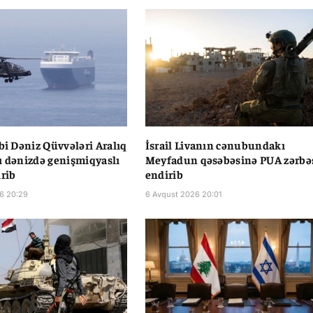
rbi Dəniz Qüvvələri Aralıq
İsrail Livanın cənubundakı
ı dənizdə genişmiqyaslı
Meyfadun qəsəbəsinə PUA zərbə
irib
endirib
6 20:29
6 Avqust 2026 20:01