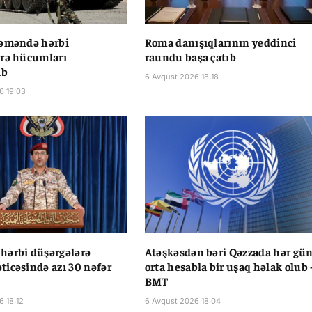
Yəməndə hərbi
Roma danışıqlarının yeddinci
ərə hücumları
raundu başa çatıb
ib
6 Avqust 2026 18:18
6 19:03
hərbi düşərgələrə
Atəşkəsdən bəri Qəzzada hər gü
icəsində azı 30 nəfər
orta hesabla bir uşaq həlak olub 
BMT
6 18:12
6 Avqust 2026 18:04