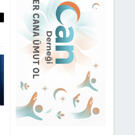
py
nk