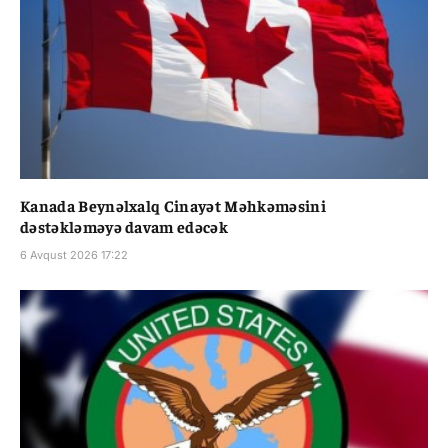
Kanada Beynəlxalq Cinayət Məhkəməsini
dəstəkləməyə davam edəcək
6 Avqust 2026 17:22