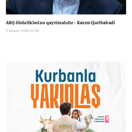
ABŞ öhdəliklərinə qayıtmalıdır - Kazım Qəribabadi
5 Avqust 2026 22:08