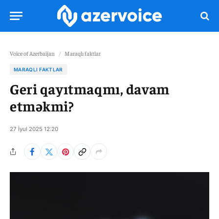
Voice of Azerbaijan
/
Maraqlı faktlar
MARAQLI FAKTLAR
Geri qayıtmaqmı, davam
etməkmi?
27 İyul 2025 12:20