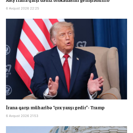
6 Avqust 2026 22:25
İrana qarşı müharibə “çox yaxşı gedir”- Tramp
6 Avqust 2026 21:53