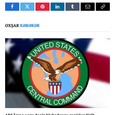
Facebook
Twitter
Pinterest
LinkedIn
Tumblr
Email
Copy
Link
OXŞAR
XƏBƏRƏR
ABŞ İrana qarşı dəniz blokadasını genişləndirib