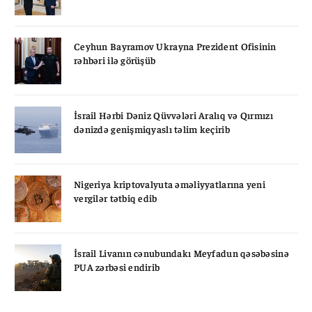
Ceyhun Bayramov Ukrayna Prezident Ofisinin
rəhbəri ilə görüşüb
İsrail Hərbi Dəniz Qüvvələri Aralıq və Qırmızı
dənizdə genişmiqyaslı təlim keçirib
Nigeriya kriptovalyuta əməliyyatlarına yeni
vergilər tətbiq edib
İsrail Livanın cənubundakı Meyfadun qəsəbəsinə
PUA zərbəsi endirib