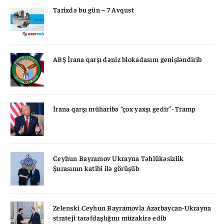
Tarixdə bu gün – 7 Avqust
ABŞ İrana qarşı dəniz blokadasını genişləndirib
İrana qarşı müharibə “çox yaxşı gedir”- Tramp
Ceyhun Bayramov Ukrayna Təhlükəsizlik
Şurasının katibi ilə görüşüb
Zelenski Ceyhun Bayramovla Azərbaycan-Ukrayna
strateji tərəfdaşlığını müzakirə edib