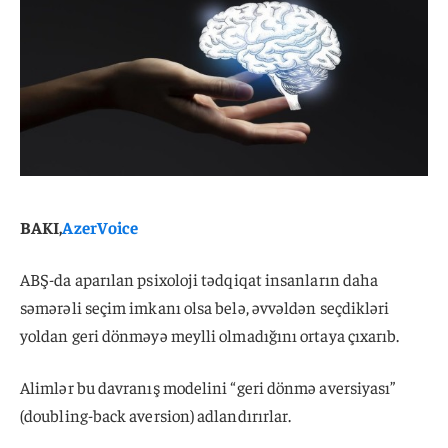
BAKI,
AzerVoice
ABŞ-da aparılan psixoloji tədqiqat insanların daha
səmərəli seçim imkanı olsa belə, əvvəldən seçdikləri
yoldan geri dönməyə meylli olmadığını ortaya çıxarıb.
Alimlər bu davranış modelini “geri dönmə aversiyası”
(doubling-back aversion) adlandırırlar.