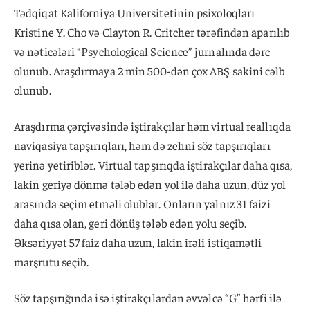
Tədqiqat Kaliforniya Universitetinin psixoloqları
Kristine Y. Cho və Clayton R. Critcher tərəfindən aparılıb
və nəticələri “Psychological Science” jurnalında dərc
olunub. Araşdırmaya 2 min 500-dən çox ABŞ sakini cəlb
olunub.
Araşdırma çərçivəsində iştirakçılar həm virtual reallıqda
naviqasiya tapşırıqları, həm də zehni söz tapşırıqları
yerinə yetiriblər. Virtual tapşırıqda iştirakçılar daha qısa,
lakin geriyə dönmə tələb edən yol ilə daha uzun, düz yol
arasında seçim etməli olublar. Onların yalnız 31 faizi
daha qısa olan, geri dönüş tələb edən yolu seçib.
Əksəriyyət 57 faiz daha uzun, lakin irəli istiqamətli
marşrutu seçib.
Söz tapşırığında isə iştirakçılardan əvvəlcə “G” hərfi ilə