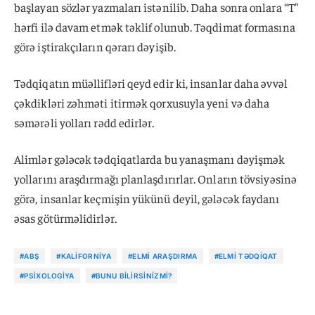
başlayan sözlər yazmaları istənilib. Daha sonra onlara “T”
hərfi ilə davam etmək təklif olunub. Təqdimat formasına
görə iştirakçıların qərarı dəyişib.
Tədqiqatın müəllifləri qeyd edir ki, insanlar daha əvvəl
çəkdikləri zəhməti itirmək qorxusuyla yeni və daha
səmərəli yolları rədd edirlər.
Alimlər gələcək tədqiqatlarda bu yanaşmanı dəyişmək
yollarını araşdırmağı planlaşdırırlar. Onların tövsiyəsinə
görə, insanlar keçmişin yükünü deyil, gələcək faydanı
əsas götürməlidirlər.
#ABŞ
#KALIFORNIYA
#ELMI ARAŞDIRMA
#ELMI TƏDQIQAT
#PSIXOLOGIYA
#BUNU BILIRSINIZMI?