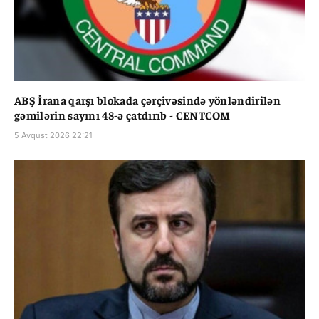
ABŞ İrana qarşı blokada çərçivəsində yönləndirilən
gəmilərin sayını 48-ə çatdırıb - CENTCOM
5 Avqust 2026 22:21