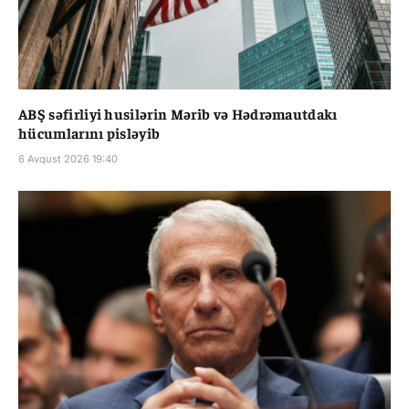
ABŞ səfirliyi husilərin Mərib və Hədrəmautdakı
hücumlarını pisləyib
6 Avqust 2026 19:40