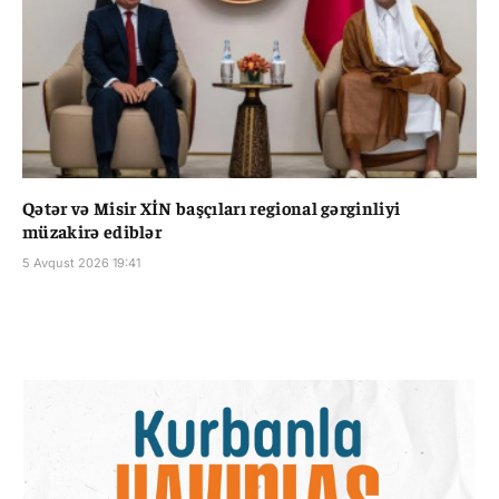
Qətər və Misir XİN başçıları regional gərginliyi
müzakirə ediblər
5 Avqust 2026 19:41