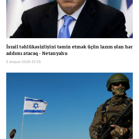
İsrail təhlükəsizliyini təmin etmək üçün lazım olan hər
addımı atacaq - Netanyahu
5 Avqust 2026 20:25