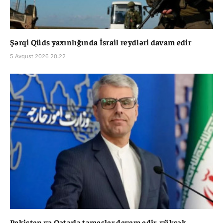
Şərqi Qüds yaxınlığında İsrail reydləri davam edir
5 Avqust 2026 20:22
Pakistan və Qətərlə təmaslar davam edir, yüksək