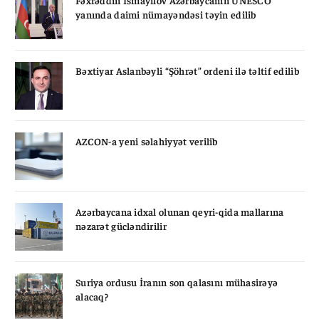
yanında daimi nümayəndəsi təyin edilib
Bəxtiyar Aslanbəyli “Şöhrət” ordeni ilə təltif edilib
AZCON-a yeni səlahiyyət verilib
Azərbaycana idxal olunan qeyri-qida mallarına
nəzarət gücləndirilir
Suriya ordusu İranın son qalasını mühasirəyə
alacaq?