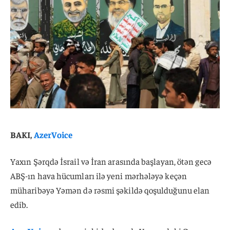
BAKI,
AzerVoice
Yaxın Şərqdə İsrail və İran arasında başlayan, ötən gecə
ABŞ-ın hava hücumları ilə yeni mərhələyə keçən
müharibəyə Yəmən də rəsmi şəkildə qoşulduğunu elan
edib.