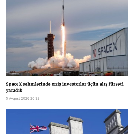
SpaceX səhmlərində eniş investorlar üçün alış fürsəti
yaradıb
5 Avqust 2026 20:32