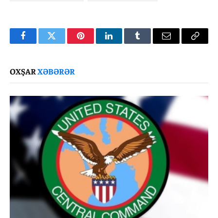
Facebook
Twitter
Pinterest
LinkedIn
Tumblr
Email
Copy
Link
OXŞAR
XƏBƏRƏR