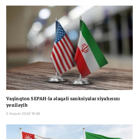
Vaşinqton SEPAH-la əlaqəli sanksiyalar siyahısını
yeniləyib
5 Avqust 2026 19:48