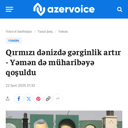
Voice of Azerbaijan
/
Yaxın Şərq
/
Yəmən
YƏMƏN
Qırmızı dənizdə gərginlik artır
- Yəmən də müharibəyə
qoşuldu
22 İyun 2025 21:32