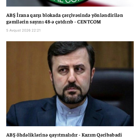
ABŞ İrana qarşı blokada çərçivəsində yönləndirilən
gəmilərin sayını 48-ə çatdırıb - CENTCOM
5 Avqust 2026 22:21
ABŞ öhdəliklərinə qayıtmalıdır - Kazım Qəribabadi