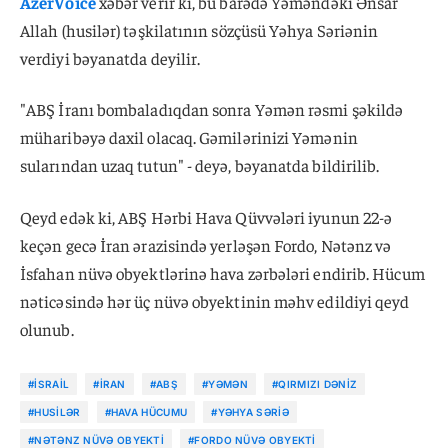
AzerVoice
xəbər verir ki, bu barədə Yəməndəki Ənsar
Allah (husilər) təşkilatının sözçüsü Yəhya Səriənin
verdiyi bəyanatda deyilir.
"ABŞ İranı bombaladıqdan sonra Yəmən rəsmi şəkildə
müharibəyə daxil olacaq. Gəmilərinizi Yəmənin
sularından uzaq tutun" - deyə, bəyanatda bildirilib.
Qeyd edək ki, ABŞ Hərbi Hava Qüvvələri iyunun 22-ə
keçən gecə İran ərazisində yerləşən Fordo, Nətənz və
İsfahan nüvə obyektlərinə hava zərbələri endirib. Hücum
nəticəsində hər üç nüvə obyektinin məhv edildiyi qeyd
olunub.
#İSRAIL
#İRAN
#ABŞ
#YƏMƏN
#QIRMIZI DƏNIZ
#HUSILƏR
#HAVA HÜCUMU
#YƏHYA SƏRIƏ
#NƏTƏNZ NÜVƏ OBYEKTI
#FORDO NÜVƏ OBYEKTI