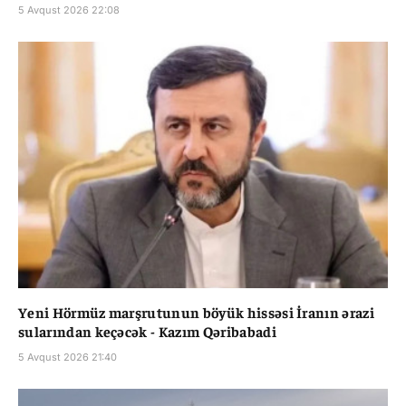
5 Avqust 2026 22:08
Yeni Hörmüz marşrutunun böyük hissəsi İranın ərazi
sularından keçəcək - Kazım Qəribabadi
5 Avqust 2026 21:40