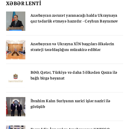
XƏBƏR LENTİ
Azərbaycan zərurət yaranacağı halda Ukraynaya
qaz tədarük etməyə hazırdır - Ceyhun Bayramov
Azərbaycan və Ukrayna XİN başçıları ölkələrin
strateji tərəfdaşlığını müzakirə ediblər
BƏƏ, Qətər, Türkiyə və daha 5 ölkədən Qəzza ilə
bağlı birgə bəyanat
İbrahim Kalın Suriyanın xarici işlər naziri ilə
görüşüb
Fəxrəddin İsmayılov Azərbaycanın UNESCO