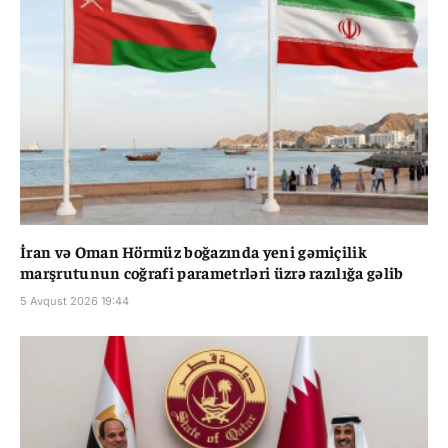
İran və Oman Hörmüz boğazında yeni gəmiçilik
marşrutunun coğrafi parametrləri üzrə razılığa gəlib
5 Avqust 2026 19:44