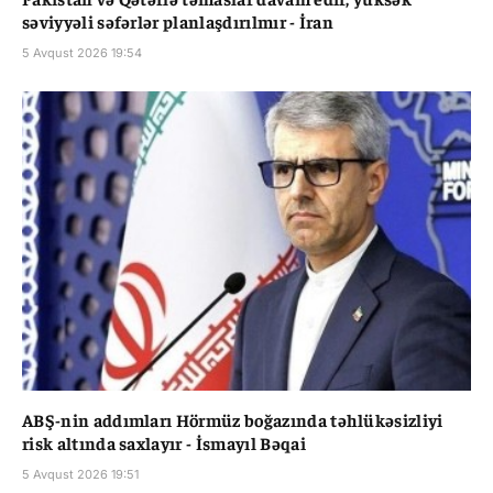
səviyyəli səfərlər planlaşdırılmır - İran
5 Avqust 2026 19:54
ABŞ-nin addımları Hörmüz boğazında təhlükəsizliyi
risk altında saxlayır - İsmayıl Bəqai
5 Avqust 2026 19:51