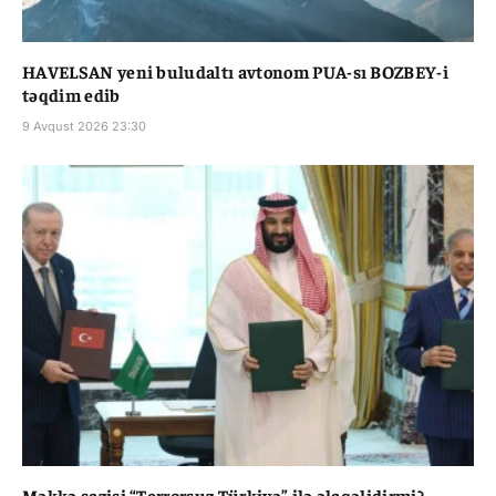
HAVELSAN yeni buludaltı avtonom PUA-sı BOZBEY-i
təqdim edib
9 Avqust 2026 23:30
Məkkə sazişi “Terrorsuz Türkiyə” ilə əlaqəlidirmi?