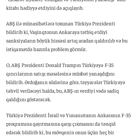
kitabı hədiyyə etdiyini də açıqlayıb.
ABŞ ilə münasibətlərə toxunan Türkiyə Prezidenti
bildirib ki, Vaşinqtonun Ankaraya tətbiq etdiyi
sanksiyaların böyük hissəsi artıq aradan qaldırılıb və bu
istiqamətdə hazırda problem görmür.
O, ABŞ Prezidenti Donald Trampın Türkiyəyə F-35
qırıcılarının satışı məsələsinə müsbət yanaşdığını
bildirib. Ərdoğanın sözlərinə görə, təyyarələr Türkiyəyə
təhvil veriləcəyi halda, bu, ABŞ-ın verdiyi vədə sadiq
qaldığını göstərəcək.
Türkiyə Prezidenti İsrail və Yunanıstanın Ankaranın F-35
proqramına qayıtmasına qarşı çıxmasını da tənqid
edərək bildirib ki, bu mövqenin onun üçün heç bir