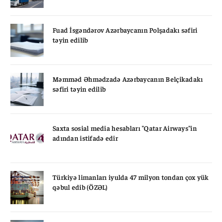
Fuad İsgəndərov Azərbaycanın Polşadakı səfiri
təyin edilib
Məmməd Əhmədzadə Azərbaycanın Belçikadakı
səfiri təyin edilib
Saxta sosial media hesabları "Qatar Airways"in
adından istifadə edir
Türkiyə limanları iyulda 47 milyon tondan çox yük
qəbul edib (ÖZƏL)