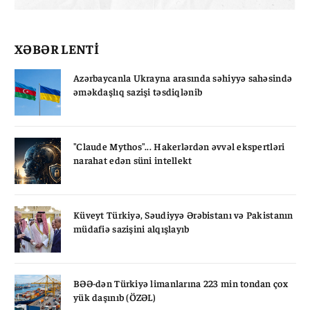
XƏBƏR LENTİ
Azərbaycanla Ukrayna arasında səhiyyə sahəsində
əməkdaşlıq sazişi təsdiqlənib
"Claude Mythos"... Hakerlərdən əvvəl ekspertləri
narahat edən süni intellekt
Küveyt Türkiyə, Səudiyyə Ərəbistanı və Pakistanın
müdafiə sazişini alqışlayıb
BƏƏ-dən Türkiyə limanlarına 223 min tondan çox
yük daşınıb (ÖZƏL)