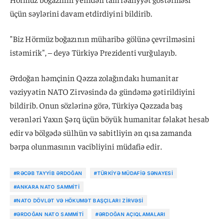
üçün səylərini davam etdirdiyini bildirib.
"Biz Hörmüz boğazının müharibə gölünə çevrilməsini
istəmirik", – deyə Türkiyə Prezidenti vurğulayıb.
Ərdoğan həmçinin Qəzza zolağındakı humanitar
vəziyyətin NATO Zirvəsində də gündəmə gətirildiyini
bildirib. Onun sözlərinə görə, Türkiyə Qəzzada baş
verənləri Yaxın Şərq üçün böyük humanitar fəlakət hesab
edir və bölgədə sülhün və sabitliyin ən qısa zamanda
bərpa olunmasının vacibliyini müdafiə edir.
#RƏCƏB TAYYIB ƏRDOĞAN
#TÜRKIYƏ MÜDAFIƏ SƏNAYESI
#ANKARA NATO SAMMITI
#NATO DÖVLƏT VƏ HÖKUMƏT BAŞÇILARI ZIRVƏSI
#ƏRDOĞAN NATO SAMMITI
#ƏRDOĞAN AÇIQLAMALARI