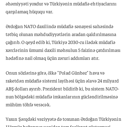
əhəmiyyəti yoxdur və Türkiyənin müdafiə ehtiyaclarını
qarşılamaq hüququ var.
Ərdoğan NATO daxilində müdafiə sənayesi sahəsində
tətbiq olunan məhdudiyyətlərin aradan qaldırılmasına
çağırıb. O qeyd edib ki, Türkiyə 2030-cu ilədək müdafiə
xərclərinin ümumi daxili məhsulun 5 faizinə çatdırılması
hədəfinə nail olmaq üçün zəruri addımları atır.
Onun sözlərinə görə, ölkə "Polad Günbəz" hava və
raketdən müdafiə sistemi layihəsi üçün əlavə 24 milyard
ABŞ dolları ayırıb. Prezident bildirib ki, bu sistem NATO-
nun bölgədəki müdafiə imkanlarının gücləndirilməsinə
mühüm töhfə verəcək.
Yaxın Şərqdəki vəziyyətə də toxunan Ərdoğan Türkiyənin
Hörmüz boğazının yenidən tam fəaliyyət göstərməsi