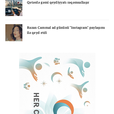
Qətərdə gəmi qeydiyyatı rəqəmsallaşır
Razan Cammal ad gününü "Instagram" paylaşımı
ilə qeyd etdi