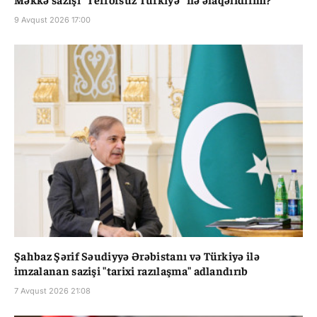
9 Avqust 2026 17:00
Şahbaz Şərif Səudiyyə Ərəbistanı və Türkiyə ilə
imzalanan sazişi "tarixi razılaşma" adlandırıb
7 Avqust 2026 21:08