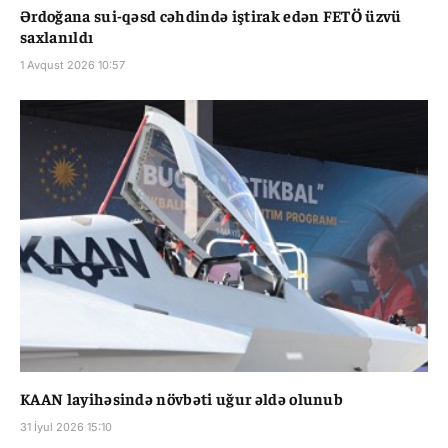
Ərdoğana sui-qəsd cəhdində iştirak edən FETÖ üzvü
saxlanıldı
1 Avqust 2026 10:57
KAAN layihəsində növbəti uğur əldə olunub
31 İyul 2026 15:10