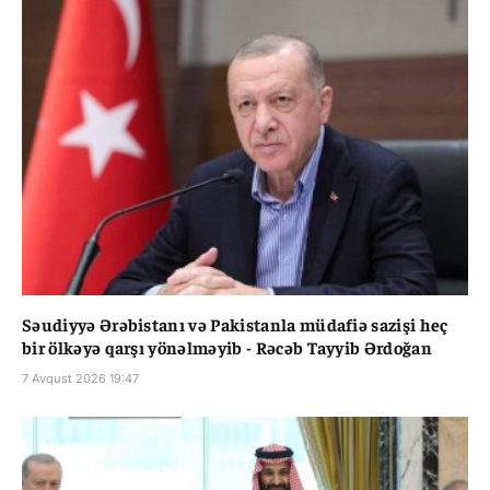
Səudiyyə Ərəbistanı və Pakistanla müdafiə sazişi heç
bir ölkəyə qarşı yönəlməyib - Rəcəb Tayyib Ərdoğan
7 Avqust 2026 19:47