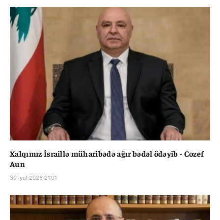
Xalqımız İsraillə müharibədə ağır bədəl ödəyib - Cozef
Aun
30 İyul 2026 21:01