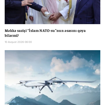
Məkkə sazişi “İslam NATO-su”nun əsasını qoya
bilərmi?
10 Avqust 2026 06:00