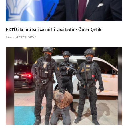
FETÖ ilə mübarizə milli vəzifədir - Ömər Çelik
1 Avqust 2026 14:57