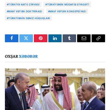
#TÜRKIYƏ NATO ZIRVƏSI
#TÜRKIYƏNIN MÜDAFIƏ SIYASƏTI
#MAVI VƏTƏN DOKTRINASI
#MAVI VƏTƏN KONSEPSIYASI
#TÜRKIYƏNIN DƏNIZ HÜQUQLARI
Facebook
Twitter
Pinterest
LinkedIn
Tumblr
Email
Copy
Link
OXŞAR
XƏBƏRƏR