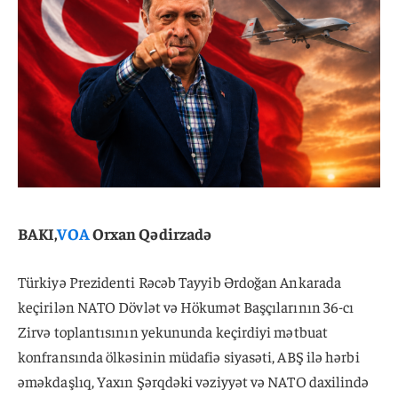
BAKI,
VOA
Orxan Qədirzadə
Türkiyə Prezidenti Rəcəb Tayyib Ərdoğan Ankarada
keçirilən NATO Dövlət və Hökumət Başçılarının 36-cı
Zirvə toplantısının yekununda keçirdiyi mətbuat
konfransında ölkəsinin müdafiə siyasəti, ABŞ ilə hərbi
əməkdaşlıq, Yaxın Şərqdəki vəziyyət və NATO daxilində