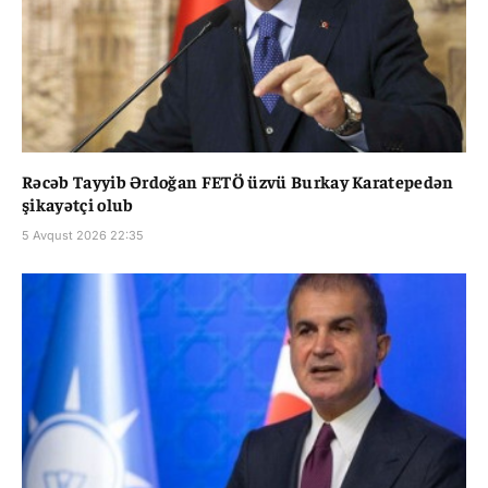
Rəcəb Tayyib Ərdoğan FETÖ üzvü Burkay Karatepedən
şikayətçi olub
5 Avqust 2026 22:35