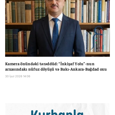
Kamera önündəki tərəddüd: “İnkişaf Yolu”-nun
arxasındakı nüfuz döyüşü və Bakı-Ankara-Bağdad oxu
30 İyul 2026 14:06