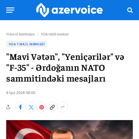
Voice of Azerbaijan
/
VOA təhlil mərkəzi
VOA TƏHLIL MƏRKƏZI
"Mavi Vətən", "Yeniçərilər" və
"F-35" - Ərdoğanın NATO
sammitindəki mesajları
9 İyul 2026 06:00