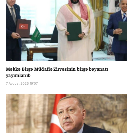
Məkkə Birgə Müdafiə Zirvəsinin birgə bəyanatı
yayımlanıb
7 Avqust 2026 16:07