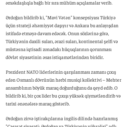
əməkdaşlıqla bağlı bir sıra mühüm açıqlamalar verib.
Ərdoğan bildirib ki, "Mavi Vətən" konsepsiyası Türkiyə
üçün strateji əhəmiyyət daşıyır və Ankara bu anlayışdan
istifadə etməyə davam edəcək. Onun sözlərinə görə,
Türkiyənin daxili suları, ərazi suları, kontinental şelfi və
müstəsna iqtisadi zonadakı hüquqlarının qorunması
dövlət siyasətinin əsas istiqamətlərindən biridir.
Prezident NATO liderlərinin qarşılanması zamanı çıxış
edən Osmanlı dövrünün hərbi musiqi kollektivi – Mehter
ansamblının böyük maraq doğurduğunu da qeyd edib. O
bildirib ki, bir çox lider bu çıxışı yüksək qiymətləndirib və
tarixi ənənələrə maraq göstərib.
Ərdoğan zirvə iştirakçılarına ingilis dilində hazırlanmış
"Cəsarət siyasəti: Ərdoğan və Türkiyənin yüksəlişi" adlı