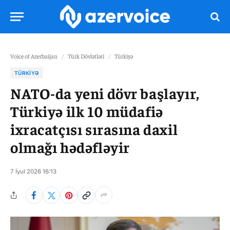
Voice of Azerbaijan
/
Türk Dövlətləri
/
Türkiyə
TÜRKIYƏ
NATO-da yeni dövr başlayır,
Türkiyə ilk 10 müdafiə
ixracatçısı sırasına daxil
olmağı hədəfləyir
7 İyul 2026 16:13