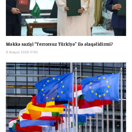
Məkkə sazişi “Terrorsuz Türkiyə” ilə əlaqəlidirmi?
9 Avqust 2026 17:00