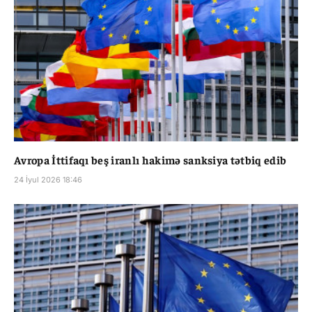
Avropa İttifaqı beş iranlı hakimə sanksiya tətbiq edib
24 İyul 2026 18:46