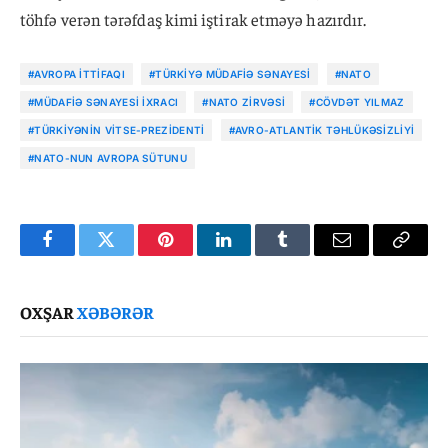
töhfə verən tərəfdaş kimi iştirak etməyə hazırdır.
#AVROPA İTTIFAQI
#TÜRKIYƏ MÜDAFIƏ SƏNAYESI
#NATO
#MÜDAFIƏ SƏNAYESI IXRACI
#NATO ZIRVƏSI
#CÖVDƏT YILMAZ
#TÜRKIYƏNIN VITSE-PREZIDENTI
#AVRO-ATLANTIK TƏHLÜKƏSIZLIYI
#NATO-NUN AVROPA SÜTUNU
Facebook
Twitter
Pinterest
LinkedIn
Tumblr
Email
Copy
Link
OXŞAR
XƏBƏRƏR