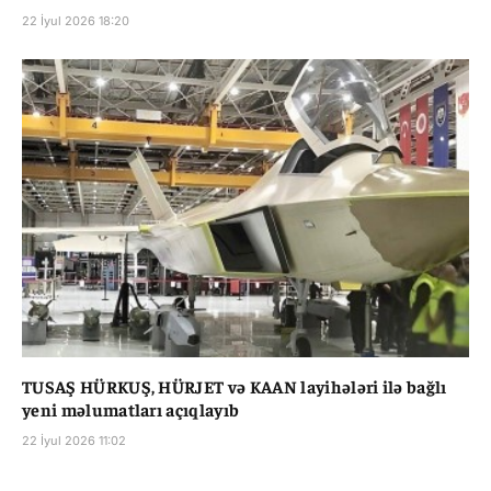
22 İyul 2026 18:20
TUSAŞ HÜRKUŞ, HÜRJET və KAAN layihələri ilə bağlı
yeni məlumatları açıqlayıb
22 İyul 2026 11:02