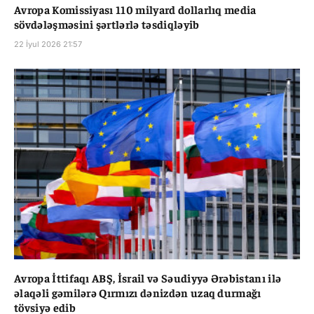
Avropa Komissiyası 110 milyard dollarlıq media
sövdələşməsini şərtlərlə təsdiqləyib
22 İyul 2026 21:57
Avropa İttifaqı ABŞ, İsrail və Səudiyyə Ərəbistanı ilə
əlaqəli gəmilərə Qırmızı dənizdən uzaq durmağı
tövsiyə edib