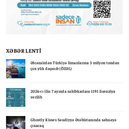
XƏBƏR LENTİ
Əlcəzairdən Türkiyə limanlarına 3 milyon tondan
çox yük daşınıb (ÖZƏL)
2026-cı ilin 7 ayında sahibkarlara 1191 lisenziya
verilib
Ghostly Kisses Səudiyyə Ərəbistanında səhnəyə
çıxacaq