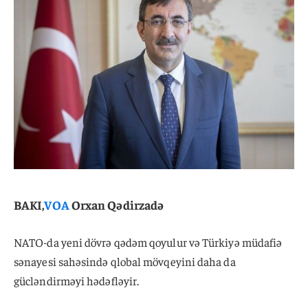
BAKI,
VOA
Orxan Qədirzadə
NATO-da yeni dövrə qədəm qoyulur və Türkiyə müdafiə
sənayesi sahəsində qlobal mövqeyini daha da
gücləndirməyi hədəfləyir.