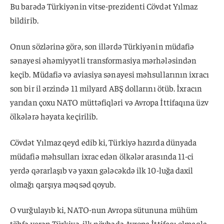
Bu barədə Türkiyənin vitse-prezidenti Cövdət Yılmaz
bildirib.
Onun sözlərinə görə, son illərdə Türkiyənin müdafiə
sənayesi əhəmiyyətli transformasiya mərhələsindən
keçib. Müdafiə və aviasiya sənayesi məhsullarının ixracı
son bir il ərzində 11 milyard ABŞ dollarını ötüb. İxracın
yarıdan çoxu NATO müttəfiqləri və Avropa İttifaqına üzv
ölkələrə həyata keçirilib.
Cövdət Yılmaz qeyd edib ki, Türkiyə hazırda dünyada
müdafiə məhsulları ixrac edən ölkələr arasında 11-ci
yerdə qərarlaşıb və yaxın gələcəkdə ilk 10-luğa daxil
olmağı qarşıya məqsəd qoyub.
O vurğulayıb ki, NATO-nun Avropa sütununa mühüm
töhfə verən Türkiyə, ilk növbədə Avropa İttifaqı olmaqla,