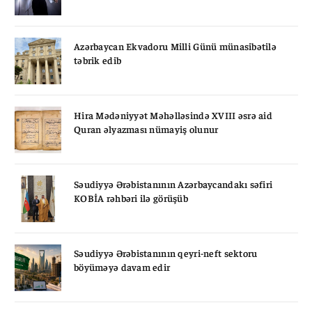
Azərbaycan Ekvadoru Milli Günü münasibətilə
təbrik edib
Hira Mədəniyyət Məhəlləsində XVIII əsrə aid
Quran əlyazması nümayiş olunur
Səudiyyə Ərəbistanının Azərbaycandakı səfiri
KOBİA rəhbəri ilə görüşüb
Səudiyyə Ərəbistanının qeyri-neft sektoru
böyüməyə davam edir