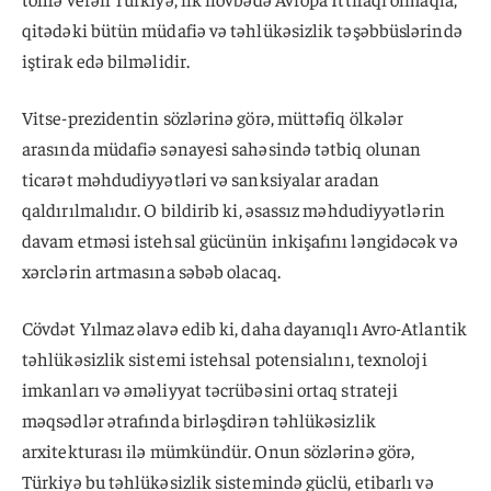
qitədəki bütün müdafiə və təhlükəsizlik təşəbbüslərində
iştirak edə bilməlidir.
Vitse-prezidentin sözlərinə görə, müttəfiq ölkələr
arasında müdafiə sənayesi sahəsində tətbiq olunan
ticarət məhdudiyyətləri və sanksiyalar aradan
qaldırılmalıdır. O bildirib ki, əsassız məhdudiyyətlərin
davam etməsi istehsal gücünün inkişafını ləngidəcək və
xərclərin artmasına səbəb olacaq.
Cövdət Yılmaz əlavə edib ki, daha dayanıqlı Avro-Atlantik
təhlükəsizlik sistemi istehsal potensialını, texnoloji
imkanları və əməliyyat təcrübəsini ortaq strateji
məqsədlər ətrafında birləşdirən təhlükəsizlik
arxitekturası ilə mümkündür. Onun sözlərinə görə,
Türkiyə bu təhlükəsizlik sistemində güclü, etibarlı və