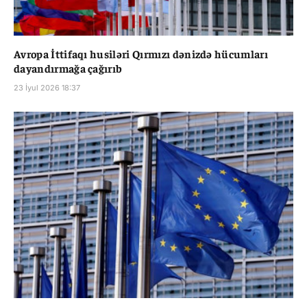
Avropa İttifaqı husiləri Qırmızı dənizdə hücumları
dayandırmağa çağırıb
23 İyul 2026 18:37