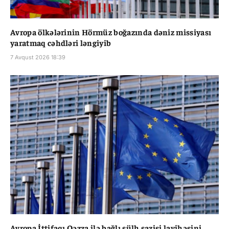
Avropa ölkələrinin Hörmüz boğazında dəniz missiyası
yaratmaq cəhdləri ləngiyib
7 Avqust 2026 18:39
Avropa İttifaqı Qəzza ilə bağlı sülh sazişi layihəsini