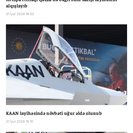
alqışlayıb
31 İyul 2026 18:50
KAAN layihəsində növbəti uğur əldə olunub
31 İyul 2026 15:10