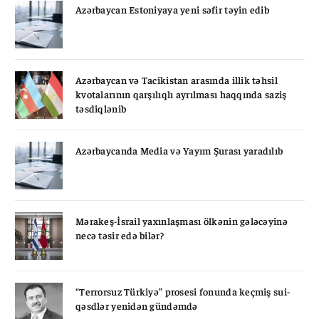
Azərbaycan Estoniyaya yeni səfir təyin edib
Azərbaycan və Tacikistan arasında illik təhsil
kvotalarının qarşılıqlı ayrılması haqqında saziş
təsdiqlənib
Azərbaycanda Media və Yayım Şurası yaradılıb
Mərakeş-İsrail yaxınlaşması ölkənin gələcəyinə
necə təsir edə bilər?
“Terrorsuz Türkiyə” prosesi fonunda keçmiş sui-
qəsdlər yenidən gündəmdə