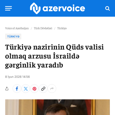
Voice of Azerbaijan
/
Türk Dövlətləri
/
Türkiyə
TÜRKIYƏ
Türkiyə nazirinin Qüds valisi
olmaq arzusu İsraildə
gərginlik yaradıb
8 İyun 2026 14:56