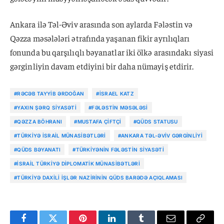
Ankara ilə Təl-Əviv arasında son aylarda Fələstin və
Qəzza məsələləri ətrafında yaşanan fikir ayrılıqları
fonunda bu qarşılıqlı bəyanatlar iki ölkə arasındakı siyasi
gərginliyin davam etdiyini bir daha nümayiş etdirir.
#RƏCƏB TAYYIB ƏRDOĞAN
#İSRAEL KATZ
#YAXIN ŞƏRQ SIYASƏTI
#FƏLƏSTIN MƏSƏLƏSI
#QƏZZA BÖHRANI
#MUSTAFA ÇIFTÇI
#QÜDS STATUSU
#TÜRKIYƏ İSRAIL MÜNASIBƏTLƏRI
#ANKARA TƏL-ƏVIV GƏRGINLIYI
#QÜDS BƏYANATI
#TÜRKIYƏNIN FƏLƏSTIN SIYASƏTI
#İSRAIL TÜRKIYƏ DIPLOMATIK MÜNASIBƏTLƏRI
#TÜRKIYƏ DAXILI IŞLƏR NAZIRININ QÜDS BARƏDƏ AÇIQLAMASI