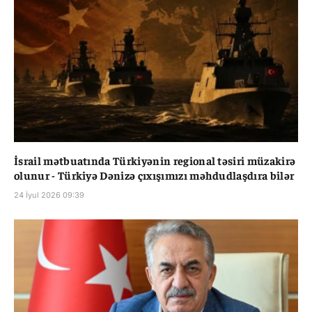
İsrail mətbuatında Türkiyənin regional təsiri müzakirə
olunur - Türkiyə Dənizə çıxışımızı məhdudlaşdıra bilər
24 İyul 2026 09:39