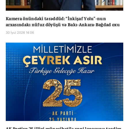
Kamera önündəki tərəddüd: “İnkişaf Yolu”-nun
arxasındakı nüfuz döyüşü və Bakı-Ankara-Bağdad oxu
30 İyul 2026 14:06
AK Partiya 25 illiyi münasibətilə yeni loqosunu təqdim