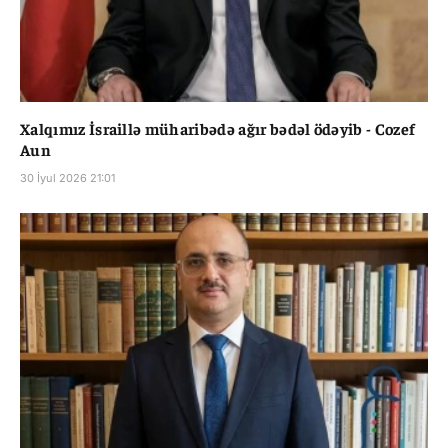
Xalqımız İsraillə müharibədə ağır bədəl ödəyib - Cozef
Aun
30 İyul 2026 21:01