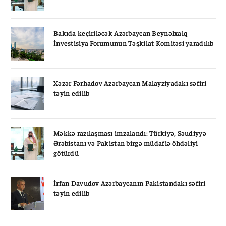
Bakıda keçiriləcək Azərbaycan Beynəlxalq
İnvestisiya Forumunun Təşkilat Komitəsi yaradılıb
Xəzər Fərhadov Azərbaycan Malayziyadakı səfiri
təyin edilib
Məkkə razılaşması imzalandı: Türkiyə, Səudiyyə
Ərəbistanı və Pakistan birgə müdafiə öhdəliyi
götürdü
İrfan Davudov Azərbaycanın Pakistandakı səfiri
təyin edilib