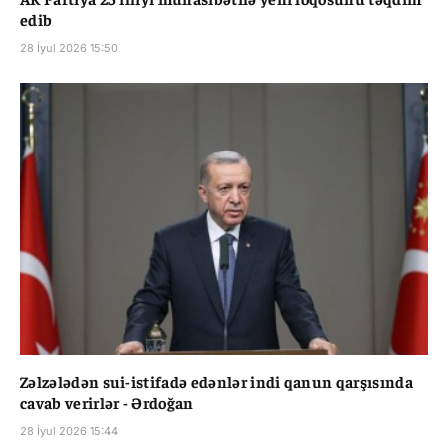
edib
28 İyul 2026 15:50
Zəlzələdən sui-istifadə edənlər indi qanun qarşısında
cavab verirlər - Ərdoğan
28 İyul 2026 15:44