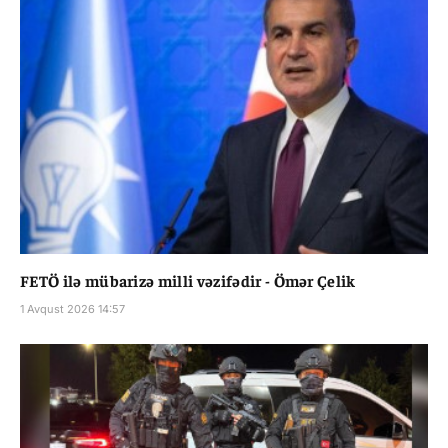
FETÖ ilə mübarizə milli vəzifədir - Ömər Çelik
1 Avqust 2026 14:57