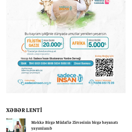
XƏBƏR LENTİ
Məkkə Birgə Müdafiə Zirvəsinin birgə bəyanatı
yayımlanıb