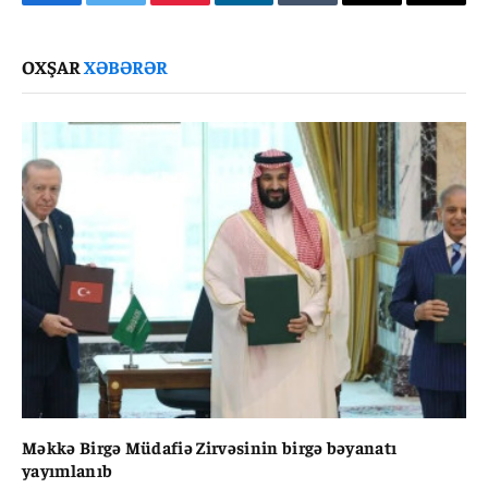
Facebook
Twitter
Pinterest
LinkedIn
Tumblr
Email
Copy
Link
OXŞAR
XƏBƏRƏR
Məkkə Birgə Müdafiə Zirvəsinin birgə bəyanatı
yayımlanıb