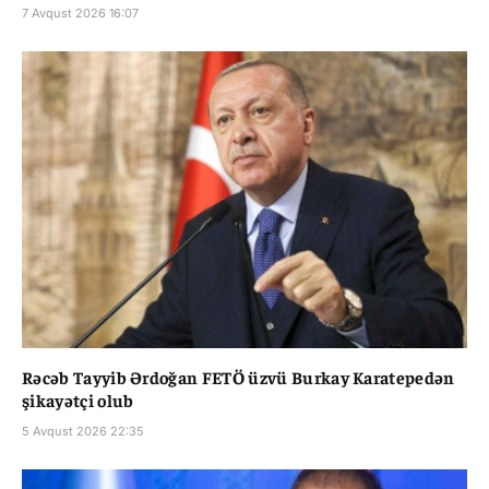
7 Avqust 2026 16:07
Rəcəb Tayyib Ərdoğan FETÖ üzvü Burkay Karatepedən
şikayətçi olub
5 Avqust 2026 22:35