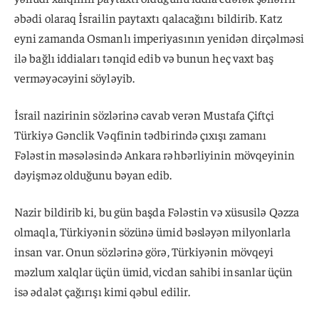
əbədi olaraq İsrailin paytaxtı qalacağını bildirib. Katz
eyni zamanda Osmanlı imperiyasının yenidən dirçəlməsi
ilə bağlı iddiaları tənqid edib və bunun heç vaxt baş
verməyəcəyini söyləyib.
İsrail nazirinin sözlərinə cavab verən Mustafa Çiftçi
Türkiyə Gənclik Vəqfinin tədbirində çıxışı zamanı
Fələstin məsələsində Ankara rəhbərliyinin mövqeyinin
dəyişməz olduğunu bəyan edib.
Nazir bildirib ki, bu gün başda Fələstin və xüsusilə Qəzza
olmaqla, Türkiyənin sözünə ümid bəsləyən milyonlarla
insan var. Onun sözlərinə görə, Türkiyənin mövqeyi
məzlum xalqlar üçün ümid, vicdan sahibi insanlar üçün
isə ədalət çağırışı kimi qəbul edilir.