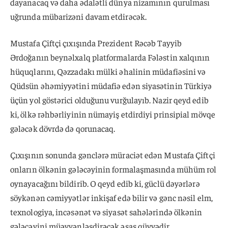
dayanacaq və daha ədalətli dünya nizamının qurulması
uğrunda mübarizəni davam etdirəcək.
Mustafa Çiftçi çıxışında Prezident Rəcəb Tayyib
Ərdoğanın beynəlxalq platformalarda Fələstin xalqının
hüquqlarını, Qəzzadakı mülki əhalinin müdafiəsini və
Qüdsün əhəmiyyətini müdafiə edən siyasətinin Türkiyə
üçün yol göstərici olduğunu vurğulayıb. Nazir qeyd edib
ki, ölkə rəhbərliyinin nümayiş etdirdiyi prinsipial mövqe
gələcək dövrdə də qorunacaq.
Çıxışının sonunda gənclərə müraciət edən Mustafa Çiftçi
onların ölkənin gələcəyinin formalaşmasında mühüm rol
oynayacağını bildirib. O qeyd edib ki, güclü dəyərlərə
söykənən cəmiyyətlər inkişaf edə bilir və gənc nəsil elm,
texnologiya, incəsənət və siyasət sahələrində ölkənin
gələcəyini müəyyənləşdirəcək əsas qüvvədir.