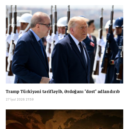
Tramp Türkiyəni tərifləyib, Ərdoğanı "dost" adlandırıb
27 İyul 2026 21:59