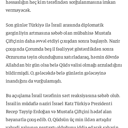
həssaslığın heç kim tərəfindən sorğulanmasına imkan
verməyəcək.
Son günlər Türkiyə ilə İsrail arasında diplomatik
gərginliyin artmasına səbəb olan mübahisə Mustafa
Çiftçinin daha əvvəl etdiyi çıxışdan sonra başlayıb. Nazir
çıxışında Çorumda beş il fəaliyyət göstərdikdən sonra
Ərzuruma təyin olunduğunu xatırladaraq, həmin dövrdə
Allahdan bir gün olsa belə Qüds valisi olmağı arzuladığını
bildirmişdi. O, gələcəkdə belə günlərin gələcəyinə
inandığını da vurğulamışdı.
Bu açıqlama İsrail tərəfinin sərt reaksiyasına səbəb olub.
İsrailin müdafiə naziri İsrael Katz Türkiyə Prezidenti
Recep Tayyip Erdoğan və Mustafa Çiftçini hədəf alan
bəyanatla çıxış edib. O, Qüdsün üç min ildən artıqdır
yəhudi xalqının paytaxtı olduğunu iddia edərək şəhərin