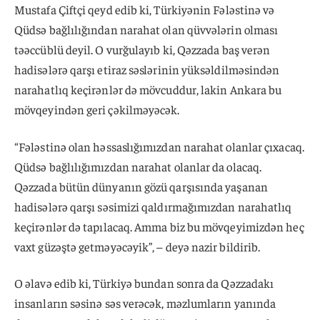
Mustafa Çiftçi qeyd edib ki, Türkiyənin Fələstinə və
Qüdsə bağlılığından narahat olan qüvvələrin olması
təəccüblü deyil. O vurğulayıb ki, Qəzzada baş verən
hadisələrə qarşı etiraz səslərinin yüksəldilməsindən
narahatlıq keçirənlər də mövcuddur, lakin Ankara bu
mövqeyindən geri çəkilməyəcək.
“Fələstinə olan həssaslığımızdan narahat olanlar çıxacaq.
Qüdsə bağlılığımızdan narahat olanlar da olacaq.
Qəzzada bütün dünyanın gözü qarşısında yaşanan
hadisələrə qarşı səsimizi qaldırmağımızdan narahatlıq
keçirənlər də tapılacaq. Amma biz bu mövqeyimizdən heç
vaxt güzəştə getməyəcəyik”, – deyə nazir bildirib.
O əlavə edib ki, Türkiyə bundan sonra da Qəzzadakı
insanların səsinə səs verəcək, məzlumların yanında