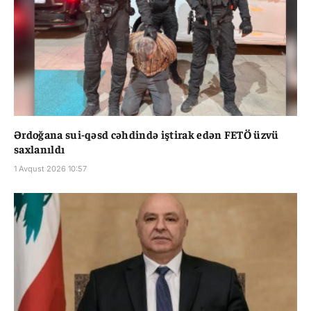
Ərdoğana sui-qəsd cəhdində iştirak edən FETÖ üzvü
saxlanıldı
1 Avqust 2026 10:57