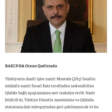
BAKI,
VOA
Orxan Qədirzadə
Türkiyənin daxili işlər naziri Mustafa Çiftçi İsrailin
müdafiə naziri İsrael Katz tərəfindən səsləndirilən
Qüdslə bağlı açıqlamalara sərt reaksiya verib. Nazir
bildirib ki, Türkiyə Fələstin məsələsinə və Qüdsün
statusuna dair mövqeyindən geri çəkilməyəcək və bu