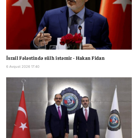
İsrail Fələstində sülh istəmir - Hakan Fidan
6 Avqust 2026 17:40