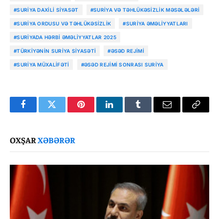
#SURIYA DAXILI SIYASƏT
#SURIYA VƏ TƏHLÜKƏSIZLIK MƏSƏLƏLƏRI
#SURIYA ORDUSU VƏ TƏHLÜKƏSIZLIK
#SURIYA ƏMƏLIYYATLARI
#SURIYADA HƏRBI ƏMƏLIYYATLAR 2025
#TÜRKIYƏNIN SURIYA SIYASƏTI
#ƏSƏD REJIMI
#SURIYA MÜXALIFƏTI
#ƏSƏD REJIMI SONRASI SURIYA
Facebook
Twitter
Pinterest
LinkedIn
Tumblr
Email
Copy
Link
OXŞAR
XƏBƏRƏR