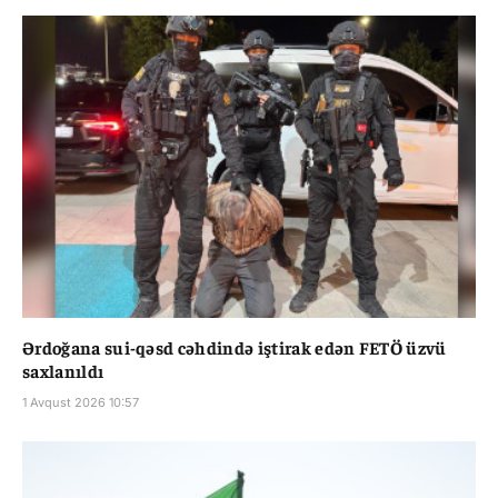
Ərdoğana sui-qəsd cəhdində iştirak edən FETÖ üzvü
saxlanıldı
1 Avqust 2026 10:57