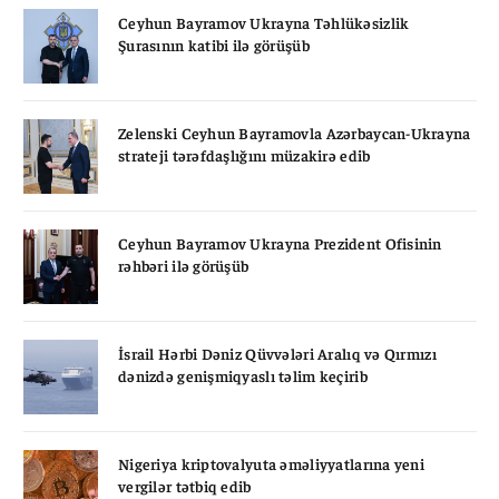
Ceyhun Bayramov Ukrayna Təhlükəsizlik
Şurasının katibi ilə görüşüb
Zelenski Ceyhun Bayramovla Azərbaycan-Ukrayna
strateji tərəfdaşlığını müzakirə edib
Ceyhun Bayramov Ukrayna Prezident Ofisinin
rəhbəri ilə görüşüb
İsrail Hərbi Dəniz Qüvvələri Aralıq və Qırmızı
dənizdə genişmiqyaslı təlim keçirib
Nigeriya kriptovalyuta əməliyyatlarına yeni
vergilər tətbiq edib