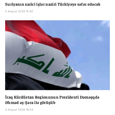
Suriyanın xarici işlər naziri Türkiyəyə səfər edəcək
5 Avqust 2026 15:40
İraq Kürdüstan Regionunun Prezidenti Dəməşqdə
Əhməd əş-Şəra ilə görüşüb
3 Avqust 2026 18:54