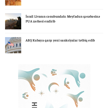
İsrail Livanın cənubundakı Meyfadun qəsəbəsinə
PUA zərbəsi endirib
ABŞ Kubaya qarşı yeni sanksiyalar tətbiq edib