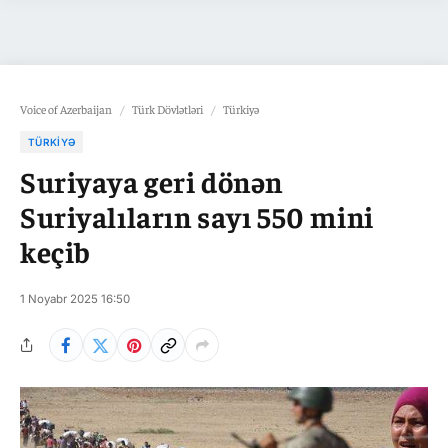
Voice of Azerbaijan
/
Türk Dövlətləri
/
Türkiyə
TÜRKIYƏ
Suriyaya geri dönən
Suriyalıların sayı 550 mini
keçib
1 Noyabr 2025 16:50