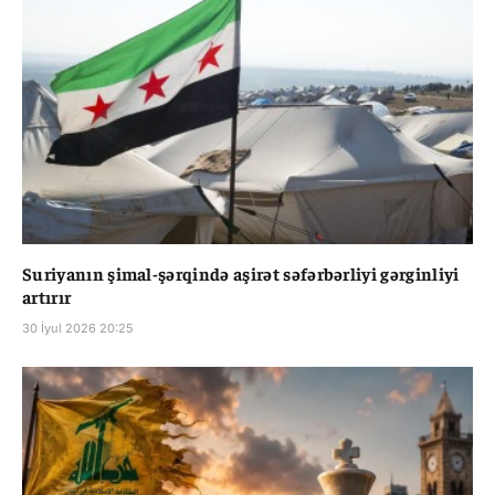
Suriyanın şimal-şərqində aşirət səfərbərliyi gərginliyi
artırır
30 İyul 2026 20:25