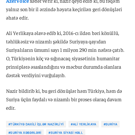
AzerVoice
xəbər verir ki, nazir qeyd edib ki, bu rəqəm
yalnız son bir il ərzində həyata keçirilən geri dönüşləri
əhatə edir.
Ali Yerlikaya əlavə edib ki, 2016-cı ildən bəri könüllü,
təhlükəsiz və nizamlı şəkildə Suriyaya qayıdan
Suriyalıların ümumi sayı 1 milyon 290 min nəfərə çatıb.
O, Türkiyənin köç və sığınacaq siyasətinin humanitar
prinsiplərə əsaslandığını və məcbur durumda olanlara
dəstək verdiyini vurğulayıb.
Nazir bildirib ki, bu geri dönüşlər həm Türkiyə, həm də
Suriya üçün faydalı və nizamlı bir proses olaraq davam
edir.
#TÜRKIYƏ DAXILI İŞLƏR NAZIRLIYI
#ALI YERLIKAYA
#SURIYA
#SURIYA XƏBƏRLƏRI
#SURIYA SIYASI HƏLL