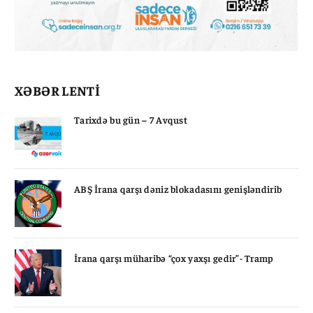
XƏBƏR LENTİ
Tarixdə bu gün – 7 Avqust
ABŞ İrana qarşı dəniz blokadasını genişləndirib
İrana qarşı müharibə “çox yaxşı gedir”- Tramp