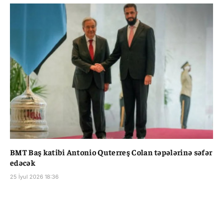
BMT Baş katibi Antonio Quterreş Colan təpələrinə səfər
edəcək
25 İyul 2026 18:36