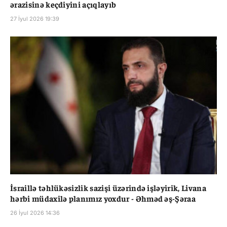
ərazisinə keçdiyini açıqlayıb
27 İyul 2026 19:39
İsraillə təhlükəsizlik sazişi üzərində işləyirik, Livana
hərbi müdaxilə planımız yoxdur - Əhməd əş-Şəraa
26 İyul 2026 14:36