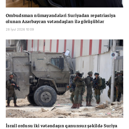
Ombudsman nümayəndələri Suriyadan repatriasiya
olunan Azərbaycan vətəndaşları ilə görüşüblər
28 İyul 2026 10:09
İsrail ordusu iki vətəndaşın qanunsuz şəkildə Suriya