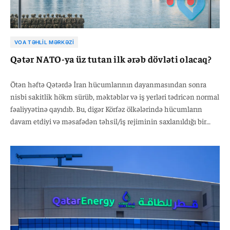
VOA TƏHLIL MƏRKƏZI
Qətər NATO-ya üz tutan ilk ərəb dövləti olacaq?
Ötən həftə Qətərdə İran hücumlarının dayanmasından sonra
nisbi sakitlik hökm sürüb, məktəblər və iş yerləri tədricən normal
fəaliyyətinə qayıdıb. Bu, digər Körfəz ölkələrində hücumların
davam etdiyi və məsafədən təhsil/iş rejiminin saxlanıldığı bir
vaxtda Qətər üçün fərqli bir mənzərə idi. Lakin bu həftə vəziyyət
dəyişdi; İranın xüsusilə dronlardan istifadə etdiyi hücumları
yenidən başladı.