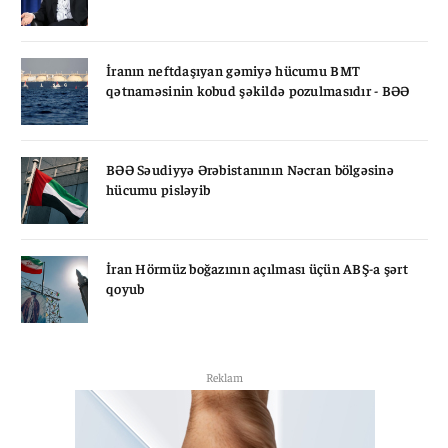
İranın neftdaşıyan gəmiyə hücumu BMT
qətnaməsinin kobud şəkildə pozulmasıdır - BƏƏ
BƏƏ Səudiyyə Ərəbistanının Nəcran bölgəsinə
hücumu pisləyib
İran Hörmüz boğazının açılması üçün ABŞ-a şərt
qoyub
Reklam