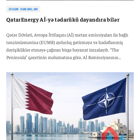
DIGƏR XƏBƏRLƏR
QatarEnergy Aİ-yə tədarükü dayandıra bilər
Qətər Dövləti, Avropa İttifaqını (Aİ) metan emissiyaları ilə bağlı
tənzimləməsinə (EUMR) aydınlıq gətirməyə və hədəflənmiş
dəyişikliklər etməyə çağıran birgə bəyanat imzalayıb. “The
Peninsula” qəzetinin məlumatına görə, Aİ Komissiyasının
Prezidentinə, Avropa Şurasının Prezidentinə və Aİ-yə üzv
dövlətlərin rəhbərlərinə ünvanlanmış birgə açıq məktub
dünyanın ən böyük enerji istehsalçıları və Aİ-nin əsas maye təbii
qaz (LNG) tədarükçüləri tərəfindən imzalanıb.