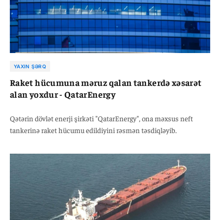
YAXIN ŞƏRQ
Raket hücumuna məruz qalan tankerdə xəsarət
alan yoxdur - QatarEnergy
Qətərin dövlət enerji şirkəti "QatarEnergy", ona məxsus neft
tankerinə raket hücumu edildiyini rəsmən təsdiqləyib.