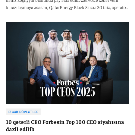
ki,razılaşmaya əsasən, QatarEnergy Block 8 üzrə 30 faiz, operator
olan TotalEnergies və Eni isə hər biri 35 faiz paya sahib olacaq.
DIGƏR DÖVLƏTLƏR
10 qətərli CEO Forbesin Top 100 CEO siyahısına
daxil edilib