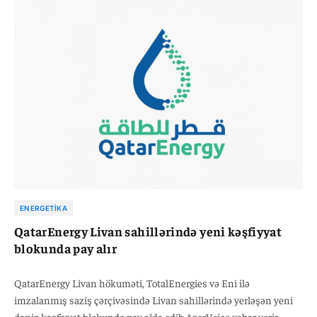
ENERGETIKA
QatarEnergy Livan sahillərində yeni kəşfiyyat
blokunda pay alır
QatarEnergy Livan hökuməti, TotalEnergies və Eni ilə
imzalanmış saziş çərçivəsində Livan sahillərində yerləşən yeni
dəniz kəşfiyyat blokunda pay əldə edib.AzerVoice xəbər verir