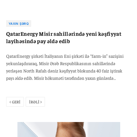
YAXIN ŞƏRQ
QatarEnergy Misir sahillərində yeni kəşfiyyat
layihəsində pay əldə edib
QatarEnergy şirkəti İtaliyanın Eni şirkəti ilə “farm-in” sazişini
yekunlaşdıraraq, Misir Ərəb Respublikasının sahillərində
yerləşən North Rafah dəniz kəşfiyyat blokunda 40 faiz iştirak
payı əldə edib. Misir hökuməti tərəfindən yaxın günlərdə
təsdiqlənən bu razılaşmaya əsasən, QatarEnergy-nin payı 40 faiz,
blokun operatoru olan Eni şirkətinin payı isə 60 faiz olaraq
qalacaq. Energetika məsələləri üzrə dövlət naziri, QatarEnergy
GERİ
İRƏLİ
şirkətinin prezidenti və baş icraçı direktoru Səad Şeridə əl-Kaabi
sazişlə bağlı bildirib: