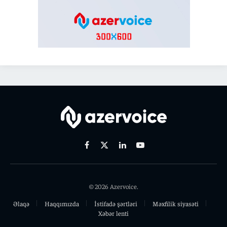
Facebook
X
Linkedin
Youtube
(Twitter)
© 2026 Azervoice.
Əlaqə
Haqqımızda
İstifadə şərtləri
Məxfilik siyasəti
Xəbər lenti