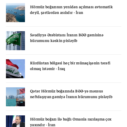
Hörmüz boğazının yenidən açılması avtomatik
deyil, şərtlərdən asılıdır - İran
Səudiyyə Ərəbistanı İranın BƏƏ gəmisinə
hücumunu kəskin pisləyib
Kürdüstan bölgəsi heç bir münaqişənin tərəfi
olmaq istəmir - İraq
Qətər Hörmüz boğazında BƏƏ-yə məxsus
neftdaşıyan gəmiyə İranın hücumunu pisləyib
Hörmüz boğazı ilə bağlı Omanla razılaşma çox
yaxındır - İran