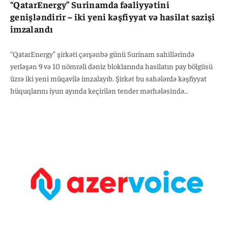
“QatarEnergy” Surinamda fəaliyyətini
genişləndirir – iki yeni kəşfiyyat və hasilat sazişi
imzalandı
“QatarEnergy” şirkəti çərşənbə günü Surinam sahillərində
yerləşən 9 və 10 nömrəli dəniz bloklarında hasilatın pay bölgüsü
üzrə iki yeni müqavilə imzalayıb. Şirkət bu sahələrdə kəşfiyyat
hüquqlarını iyun ayında keçirilən tender mərhələsində
qazanmışdı. Müqavilələrə əsasən, 9-cu blokda “QatarEnergy” 20%
paya sahib olacaq. Blokun operatoru olan “Petronas Suriname”
30%, “Chevron” 20%, Surinamın milli neft şirkəti “Staatsolie”nin
törəməsi Paradise Oil isə 30% paya malikdir.