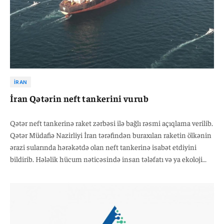
İRAN
İran Qətərin neft tankerini vurub
Qətər neft tankerinə raket zərbəsi ilə bağlı rəsmi açıqlama verilib.
Qətər Müdafiə Nazirliyi İran tərəfindən buraxılan raketin ölkənin
ərazi sularında hərəkətdə olan neft tankerinə isabət etdiyini
bildirib. Hələlik hücum nəticəsində insan tələfatı və ya ekoloji
zərər barədə ətraflı məlumat açıqlanmayıb. Rəsmi qurumlar
hadisənin təfərrüatlarını araşdırır.