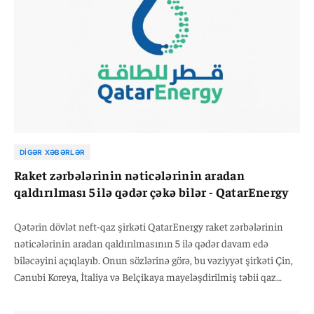
DIGƏR XƏBƏRLƏR
Raket zərbələrinin nəticələrinin aradan
qaldırılması 5 ilə qədər çəkə bilər - QatarEnergy
Qətərin dövlət neft-qaz şirkəti QatarEnergy raket zərbələrinin
nəticələrinin aradan qaldırılmasının 5 ilə qədər davam edə
biləcəyini açıqlayıb. Onun sözlərinə görə, bu vəziyyət şirkəti Çin,
Cənubi Koreya, İtaliya və Belçikaya mayeləşdirilmiş təbii qaz
(LNG) üzrə uzunmüddətli tədarüklərdə fors-major elan etməyə
məcbur edə bilər.