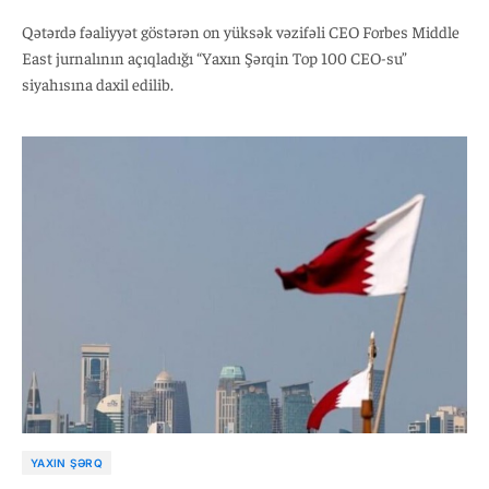
Qətərdə fəaliyyət göstərən on yüksək vəzifəli CEO Forbes Middle
East jurnalının açıqladığı “Yaxın Şərqin Top 100 CEO-su”
siyahısına daxil edilib.
YAXIN ŞƏRQ