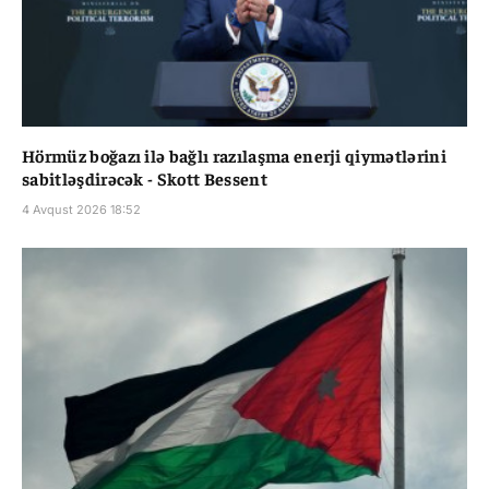
Hörmüz boğazı ilə bağlı razılaşma enerji qiymətlərini
sabitləşdirəcək - Skott Bessent
4 Avqust 2026 18:52