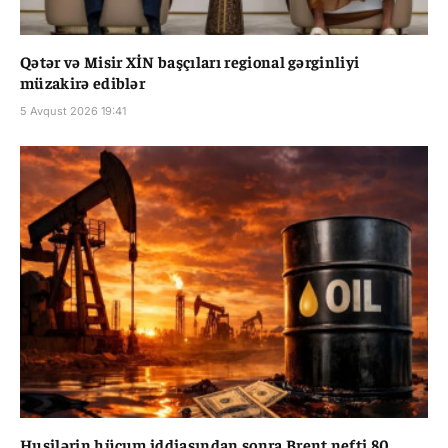
Qətər və Misir XİN başçıları regional gərginliyi
müzakirə ediblər
5 Avqust 2026 19:41
Husilərin hücum iddiasından sonra Brent nefti 80