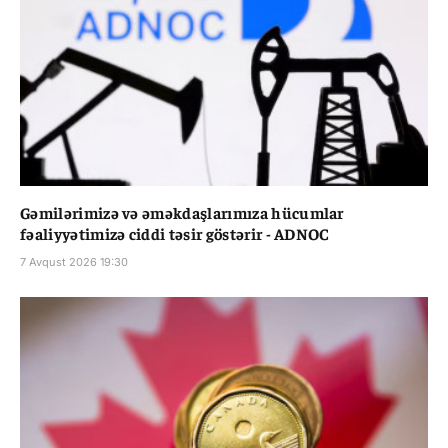
Gəmilərimizə və əməkdaşlarımıza hücumlar
fəaliyyətimizə ciddi təsir göstərir - ADNOC
7 Avqust 2026 19:30