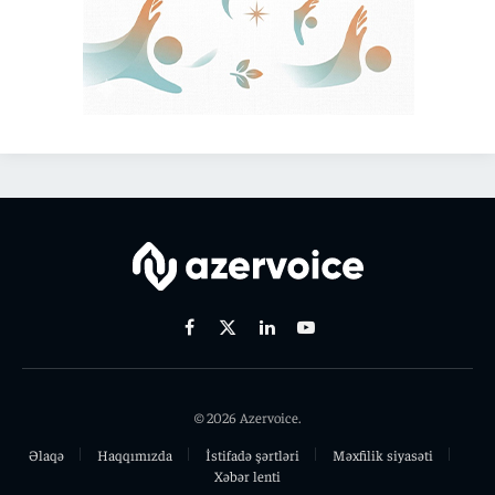
Facebook
X
Linkedin
Youtube
(Twitter)
© 2026 Azervoice.
Əlaqə
Haqqımızda
İstifadə şərtləri
Məxfilik siyasəti
Xəbər lenti