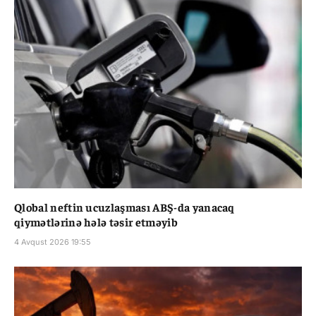
Qlobal neftin ucuzlaşması ABŞ-da yanacaq
qiymətlərinə hələ təsir etməyib
4 Avqust 2026 19:55