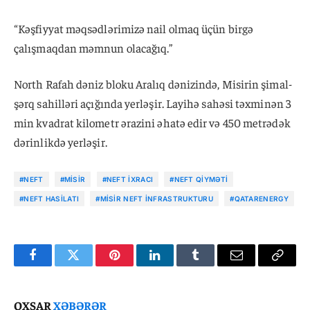
“Kəşfiyyat məqsədlərimizə nail olmaq üçün birgə
çalışmaqdan məmnun olacağıq.”
North Rafah dəniz bloku Aralıq dənizində, Misirin şimal-
şərq sahilləri açığında yerləşir. Layihə sahəsi təxminən 3
min kvadrat kilometr ərazini əhatə edir və 450 metrədək
dərinlikdə yerləşir.
#NEFT
#MISIR
#NEFT IXRACI
#NEFT QIYMƏTI
#NEFT HASILATI
#MISIR NEFT INFRASTRUKTURU
#QATARENERGY
Facebook
Twitter
Pinterest
LinkedIn
Tumblr
Email
Copy
Link
OXŞAR
XƏBƏRƏR