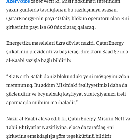
AzerVoice
xəbər verir ki, Misir hökuməti tərəfindən
yaxın günlərdə təsdiqlənən bu razılaşmaya əsasən,
QatarEnergy-nin payı 40 faiz, blokun operatoru olan Eni
şirkətinin payı isə 60 faiz olaraq qalacaq.
Energetika məsələləri üzrə dövlət naziri, QatarEnergy
şirkətinin prezidenti və baş icraçı direktoru Səad Şeridə
əl-Kaabi sazişlə bağlı bildirib:
“Biz North Rafah dəniz blokundakı yeni mövqeyimizdən
məmnunuq. Bu addım Misirdəki fəaliyyətimizi daha da
gücləndirir və beynəlxalq kəşfiyyat strategiyamızı irəli
aparmaqda mühüm mərhələdir.”
Nazir əl-Kaabi əlavə edib ki, QatarEnergy Misirin Neft və
Təbii Ehtiyatlar Nazirliyinə, eləcə də tərəfdaş Eni
şirkətinə əməkdaşlığa görə təşəkkürünü bildirir: