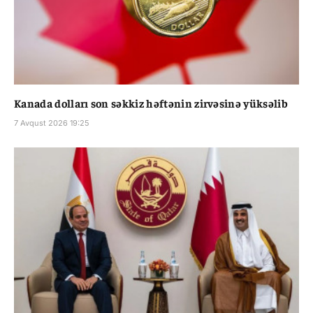
Kanada dolları son səkkiz həftənin zirvəsinə yüksəlib
7 Avqust 2026 19:25