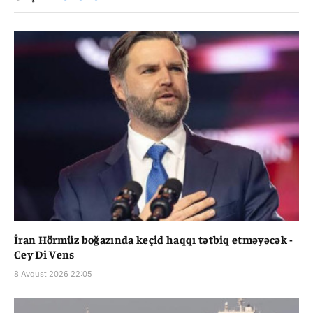
İran Hörmüz boğazında keçid haqqı tətbiq etməyəcək -
Cey Di Vens
8 Avqust 2026 22:05