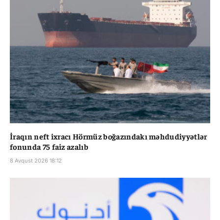
İraqın neft ixracı Hörmüz boğazındakı məhdudiyyətlər
fonunda 75 faiz azalıb
8 Avqust 2026 18:12