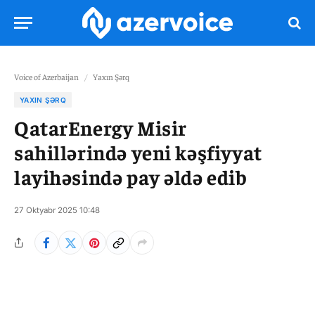
Voice of Azerbaijan
/
Yaxın Şərq
YAXIN ŞƏRQ
QatarEnergy Misir
sahillərində yeni kəşfiyyat
layihəsində pay əldə edib
27 Oktyabr 2025 10:48