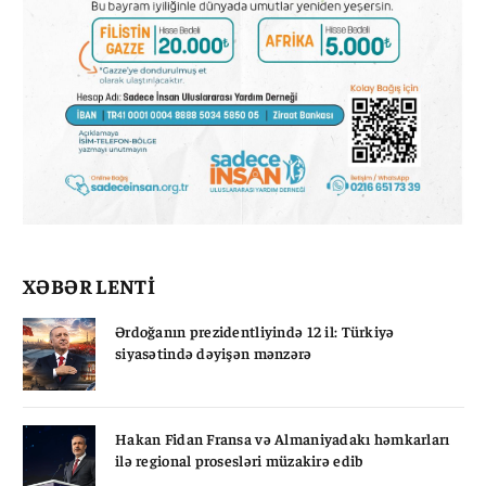
XƏBƏR LENTİ
Ərdoğanın prezidentliyində 12 il: Türkiyə
siyasətində dəyişən mənzərə
Hakan Fidan Fransa və Almaniyadakı həmkarları
ilə regional prosesləri müzakirə edib