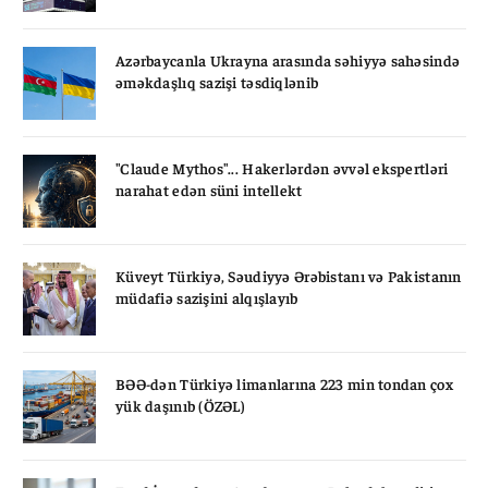
Azərbaycanla Ukrayna arasında səhiyyə sahəsində
əməkdaşlıq sazişi təsdiqlənib
"Claude Mythos"... Hakerlərdən əvvəl ekspertləri
narahat edən süni intellekt
Küveyt Türkiyə, Səudiyyə Ərəbistanı və Pakistanın
müdafiə sazişini alqışlayıb
BƏƏ-dən Türkiyə limanlarına 223 min tondan çox
yük daşınıb (ÖZƏL)