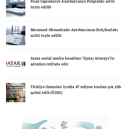
Fuad İsgəndərov Azərbaycanın Polşadakı səfiri
təyin edilib
Məmməd Əhmədzadə Azərbaycanın Belçikadakı
səfiri təyin edilib
Saxta sosial media hesabları "Qatar Airways"in
adından istifadə edir
Türkiyə limanları iyulda 47 milyon tondan çox yük
qəbul edib (ÖZƏL)