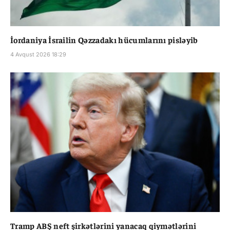
İordaniya İsrailin Qəzzadakı hücumlarını pisləyib
4 Avqust 2026 18:29
Tramp ABŞ neft şirkətlərini yanacaq qiymətlərini