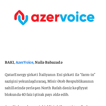
BAKI,
AzerVoice
, Nailə Babazadə
QatarEnergy şirkəti İtaliyanın Eni şirkəti ilə “farm-in”
sazişini yekunlaşdıraraq, Misir Ərəb Respublikasının
sahillərində yerləşən North Rafah dəniz kəşfiyyat
blokunda 40 faiz iştirak payı əldə edib.