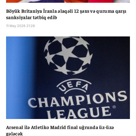
Böyük Britaniya İranla əlaqəli 12 şəxs və quruma qarşı
sanksiyalar tətbiq edib
11 May 2026 21:26
Arsenal ilə Atletiko Madrid final uğrunda üz-üzə
gələcək