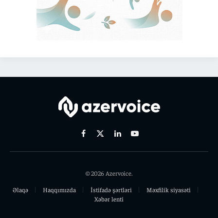
Facebook
X
Linkedin
Youtube
(Twitter)
© 2026 Azervoice.
Əlaqə
Haqqımızda
İstifadə şərtləri
Məxfilik siyasəti
Xəbər lenti