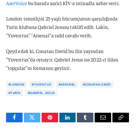
AzerVoice
bu barədə xarici KİV-ə istinadla xəbər verir.
London təmsilçisi 25 yaşlı hücumçunun qarşılığında
Turin klubuna Qabriel Jesusu təklifi edib. Lakin,
"Yuventus" "Arsenal"a rədd cavabı verib.
Qeyd edək ki, Conatan David bu ilin yayından
"Yuventus"da oynayır. Qabriel Jesus isə 2022-ci ildən
"topçular"ın formasını geyinir.
#LONDON
#YUVENTUS
#ARSENAL
#CONATAN DAVID
#TURIN
#QABRIEL JESUS
Facebook
Twitter
Pinterest
LinkedIn
Tumblr
Email
Copy
Link