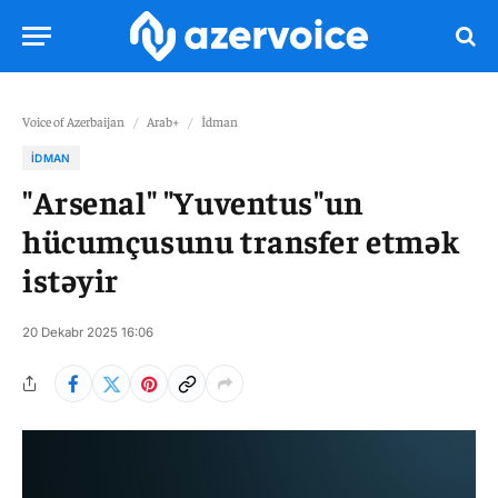
Voice of Azerbaijan
/
Arab+
/
İdman
İDMAN
"Arsenal" "Yuventus"un
hücumçusunu transfer etmək
istəyir
20 Dekabr 2025 16:06