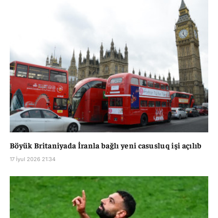
Böyük Britaniyada İranla bağlı yeni casusluq işi açılıb
17 İyul 2026 21:34