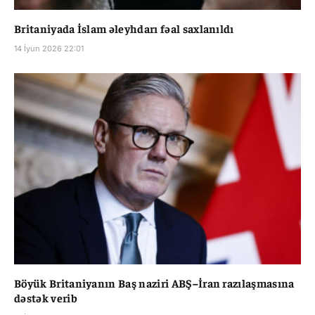
Britaniyada İslam əleyhdarı fəal saxlanıldı
14 İyun 2026 22:01
Böyük Britaniyanın Baş naziri ABŞ–İran razılaşmasına
dəstək verib