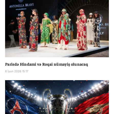
Parisdə Hindami və Roqai nümayiş olunacaq
6 İyun 2026 15:17