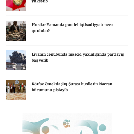
yüksəlib
Husilər Yəməndə paralel iqtisadiyyatı necə
qurdular?
Livanın cənubunda məscid yaxınlığında partlayış
baş verib
Körfəz Əməkdaşlıq Şurası husilərin Nəcran
hücumunu pisləyib