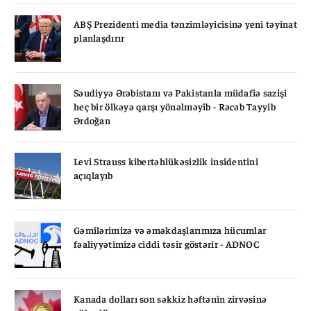
ABŞ Prezidenti media tənzimləyicisinə yeni təyinat
planlaşdırır
Səudiyyə Ərəbistanı və Pakistanla müdafiə sazişi
heç bir ölkəyə qarşı yönəlməyib - Rəcəb Tayyib
Ərdoğan
Levi Strauss kibertəhlükəsizlik insidentini
açıqlayıb
Gəmilərimizə və əməkdaşlarımıza hücumlar
fəaliyyətimizə ciddi təsir göstərir - ADNOC
Kanada dolları son səkkiz həftənin zirvəsinə