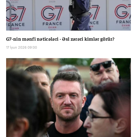
G7-nin mənfi nəticələri - Əsl zərəri kimlər görür?
17 İyun 2026 09:00