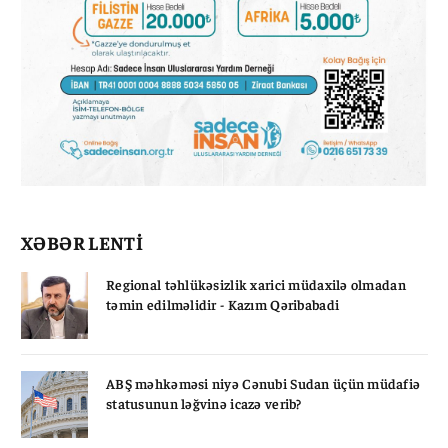
XƏBƏR LENTİ
Regional təhlükəsizlik xarici müdaxilə olmadan
təmin edilməlidir - Kazım Qəribabadi
ABŞ məhkəməsi niyə Cənubi Sudan üçün müdafiə
statusunun ləğvinə icazə verib?