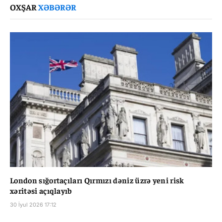
OXŞAR
XƏBƏRƏR
London sığortaçıları Qırmızı dəniz üzrə yeni risk
xəritəsi açıqlayıb
30 İyul 2026 17:12