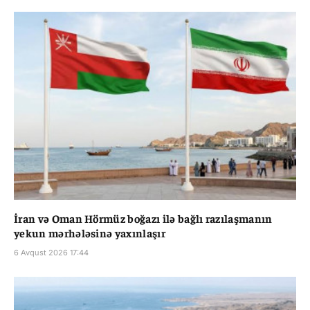
İran və Oman Hörmüz boğazı ilə bağlı razılaşmanın
yekun mərhələsinə yaxınlaşır
6 Avqust 2026 17:44