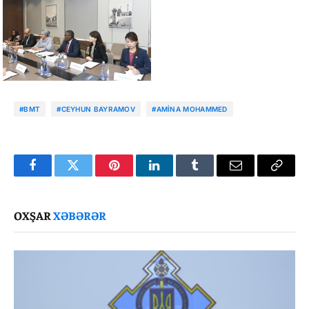
#BMT
#CEYHUN BAYRAMOV
#AMINA MOHAMMED
Facebook
Twitter
Pinterest
LinkedIn
Tumblr
Email
Copy
Link
OXŞAR
XƏBƏRƏR