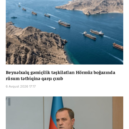
Beynəlxalq gəmiçilik təşkilatları Hörmüz boğazında
rüsum tətbiqinə qarşı çıxıb
6 Avqust 2026 17:17