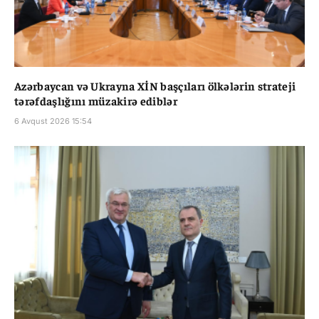
Azərbaycan və Ukrayna XİN başçıları ölkələrin strateji
tərəfdaşlığını müzakirə ediblər
6 Avqust 2026 15:54