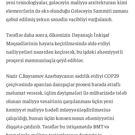
yeni texnologiyalar, gələcəyin maliyyə arxitekturası kimi
elementlərin də əks olunduğu Gələcəyin Sammiti zamanı
qəbul edilmiş yekun sənədin vacibliyi vurğulanıb.
Tərəflər daha sonra, ölkəmizin Dayanıqlı İnkişaf
Məqsədlərinin həyata keçirilməsində əldə etdiyi
nailiyyətləri nəzərdən keçirərək, bu işdəki əhəmiyyətli
proqresi məmnunluqla qeyd ediblər.
Nazir C.Bayramov Azərbaycanın sədrlik etdiyi COP29
çərçivəsində aparılan danışıqlar prosesi barədə ətraflı
məlumat verərək, iqlim dəyişmələri ilə mübarizədə tələb
olunan maliyyə vəsaitinin qarşılanması üçün yeni
kəmiyyət maliyyə hədəfi müəyyənləşdirilməsinə
çalışıldığı, bunun üçün konsensusun əhəmiyyətini
diqqətə çatdırıb. Tərəflər bu istiqamətdə BMT və
beynəlxalq maliyyə təsisatlarının dəstəyinin