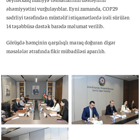
əhəmiyyətini vurğulayıblar. Eyni zamanda, COP29
sədrliyi tərəfindən müxtəlif istiqamətlərdə irəli sürülən
14 təşəbbüsə dəstək barədə məlumat verilib.
Görüşdə həmçinin qarşılıqlı maraq doğuran digər
məsələlər ətrafında fikir mübadiləsi aparılıb.