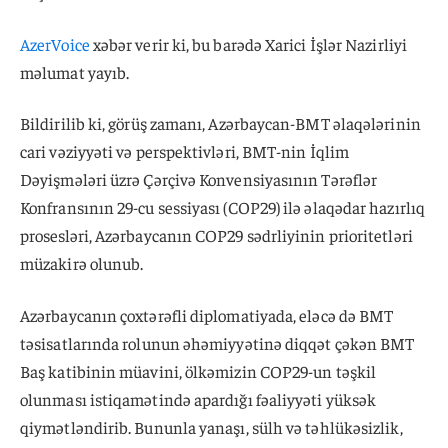
AzerVoice
xəbər verir ki, bu barədə Xarici İşlər Nazirliyi
məlumat yayıb.
Bildirilib ki, görüş zamanı, Azərbaycan-BMT əlaqələrinin
cari vəziyyəti və perspektivləri, BMT-nin İqlim
Dəyişmələri üzrə Çərçivə Konvensiyasının Tərəflər
Konfransının 29-cu sessiyası (COP29) ilə əlaqədar hazırlıq
prosesləri, Azərbaycanın COP29 sədrliyinin prioritetləri
müzakirə olunub.
Azərbaycanın çoxtərəfli diplomatiyada, eləcə də BMT
təsisatlarında rolunun əhəmiyyətinə diqqət çəkən BMT
Baş katibinin müavini, ölkəmizin COP29-un təşkil
olunması istiqamətində apardığı fəaliyyəti yüksək
qiymətləndirib. Bununla yanaşı, sülh və təhlükəsizlik,