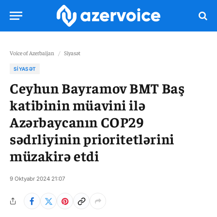
Voice of Azerbaijan
/
Siyasət
SIYASƏT
Ceyhun Bayramov BMT Baş
katibinin müavini ilə
Azərbaycanın COP29
sədrliyinin prioritetlərini
müzakirə etdi
9 Oktyabr 2024 21:07