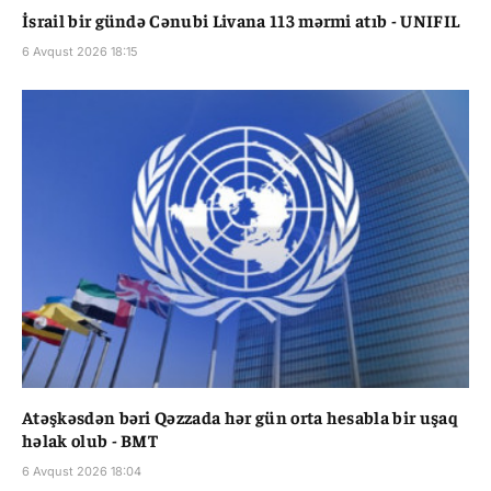
İsrail bir gündə Cənubi Livana 113 mərmi atıb - UNIFIL
6 Avqust 2026 18:15
Atəşkəsdən bəri Qəzzada hər gün orta hesabla bir uşaq
həlak olub - BMT
6 Avqust 2026 18:04