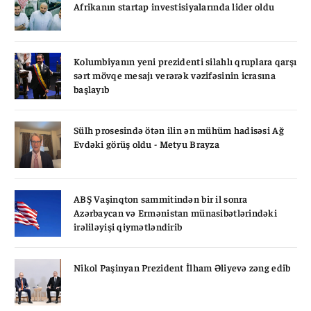
Afrikanın startap investisiyalarında lider oldu
Kolumbiyanın yeni prezidenti silahlı qruplara qarşı
sərt mövqe mesajı verərək vəzifəsinin icrasına
başlayıb
Sülh prosesində ötən ilin ən mühüm hadisəsi Ağ
Evdəki görüş oldu - Metyu Brayza
ABŞ Vaşinqton sammitindən bir il sonra
Azərbaycan və Ermənistan münasibətlərindəki
irəliləyişi qiymətləndirib
Nikol Paşinyan Prezident İlham Əliyevə zəng edib