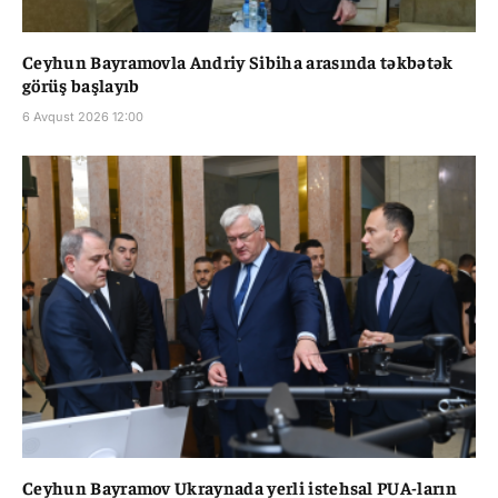
Ceyhun Bayramovla Andriy Sibiha arasında təkbətək
görüş başlayıb
6 Avqust 2026 12:00
Ceyhun Bayramov Ukraynada yerli istehsal PUA-ların