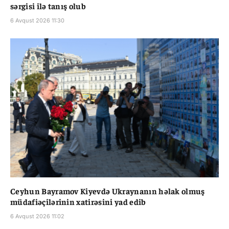
sərgisi ilə tanış olub
6 Avqust 2026 11:30
Ceyhun Bayramov Kiyevdə Ukraynanın həlak olmuş
müdafiəçilərinin xatirəsini yad edib
6 Avqust 2026 11:02