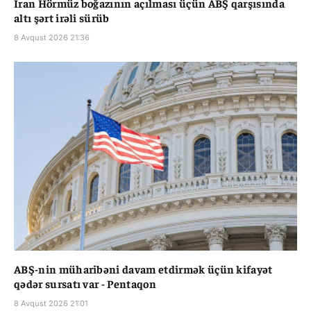
İran Hörmüz boğazının açılması üçün ABŞ qarşısında
altı şərt irəli sürüb
8 Avqust 2026 21:36
ABŞ-nin müharibəni davam etdirmək üçün kifayət
qədər sursatı var - Pentaqon
8 Avqust 2026 21:01