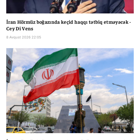
İran Hörmüz boğazında keçid haqqı tətbiq etməyəcək -
Cey Di Vens
8 Avqust 2026 22:05