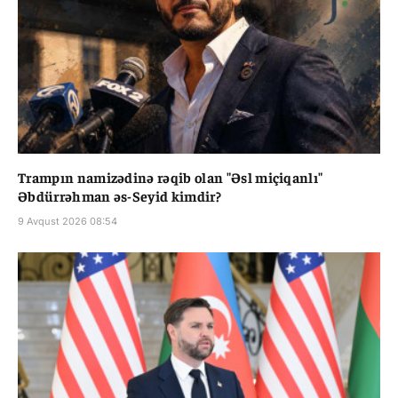
Trampın namizədinə rəqib olan "Əsl miçiqanlı"
Əbdürrəhman əs-Seyid kimdir?
9 Avqust 2026 08:54