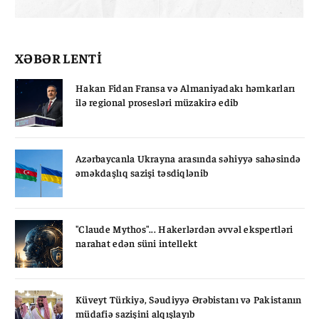
XƏBƏR LENTİ
Hakan Fidan Fransa və Almaniyadakı həmkarları
ilə regional prosesləri müzakirə edib
Azərbaycanla Ukrayna arasında səhiyyə sahəsində
əməkdaşlıq sazişi təsdiqlənib
"Claude Mythos"... Hakerlərdən əvvəl ekspertləri
narahat edən süni intellekt
Küveyt Türkiyə, Səudiyyə Ərəbistanı və Pakistanın
müdafiə sazişini alqışlayıb