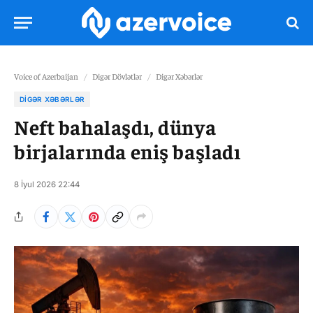
Voice of Azerbaijan
/
Digər Dövlətlər
/
Digər Xəbərlər
DIGƏR XƏBƏRLƏR
Neft bahalaşdı, dünya
birjalarında eniş başladı
8 İyul 2026 22:44