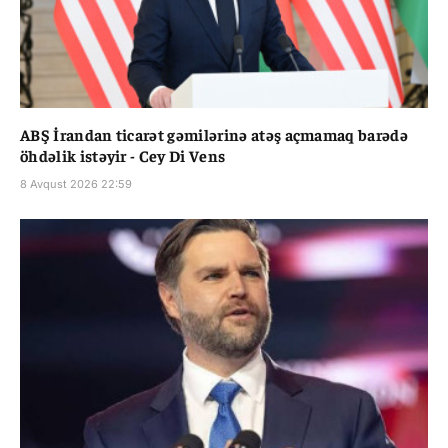
ABŞ İrandan ticarət gəmilərinə atəş açmamaq barədə
öhdəlik istəyir - Cey Di Vens
8 Avqust 2026 22:59