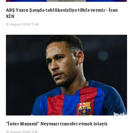
ABŞ Yaxın Şərqdə təhlükəsizliyə töhfə vermir - İran
XİN
10 Avqust 2026 11:49
“İnter Mayami” Neymarı transfer etmək istəyir
10 Avqust 2026 11:18