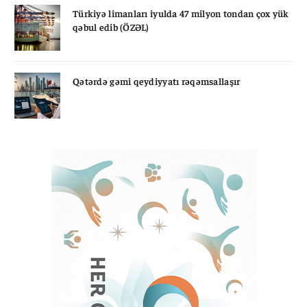
Türkiyə limanları iyulda 47 milyon tondan çox yük
qəbul edib (ÖZƏL)
Qətərdə gəmi qeydiyyatı rəqəmsallaşır