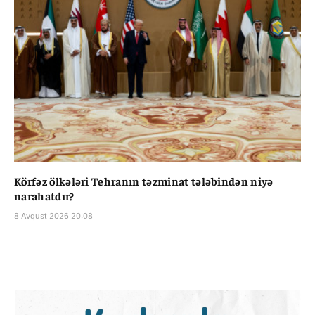
Körfəz ölkələri Tehranın təzminat tələbindən niyə
narahatdır?
8 Avqust 2026 20:08