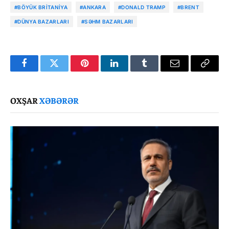
#BÖYÜK BRITANIYA
#ANKARA
#DONALD TRAMP
#BRENT
#DÜNYA BAZARLARI
#SƏHM BAZARLARI
Facebook
Twitter
Pinterest
LinkedIn
Tumblr
Email
Copy
Link
OXŞAR
XƏBƏRƏR