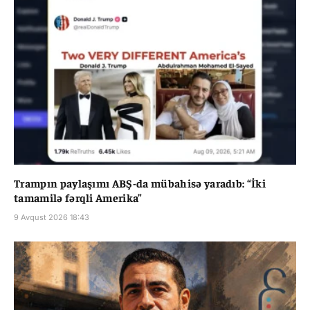
Trampın paylaşımı ABŞ-da mübahisə yaradıb: “İki
tamamilə fərqli Amerika”
9 Avqust 2026 18:43