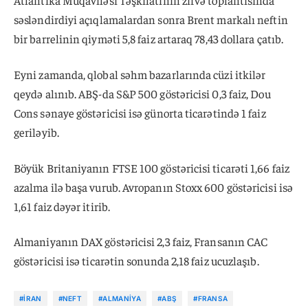
səsləndirdiyi açıqlamalardan sonra Brent markalı neftin
bir barrelinin qiyməti 5,8 faiz artaraq 78,43 dollara çatıb.
Eyni zamanda, qlobal səhm bazarlarında cüzi itkilər
qeydə alınıb. ABŞ-da S&P 500 göstəricisi 0,3 faiz, Dou
Cons sənaye göstəricisi isə günorta ticarətində 1 faiz
geriləyib.
Böyük Britaniyanın FTSE 100 göstəricisi ticarəti 1,66 faiz
azalma ilə başa vurub. Avropanın Stoxx 600 göstəricisi isə
1,61 faiz dəyər itirib.
Almaniyanın DAX göstəricisi 2,3 faiz, Fransanın CAC
göstəricisi isə ticarətin sonunda 2,18 faiz ucuzlaşıb.
#İRAN
#NEFT
#ALMANIYA
#ABŞ
#FRANSA