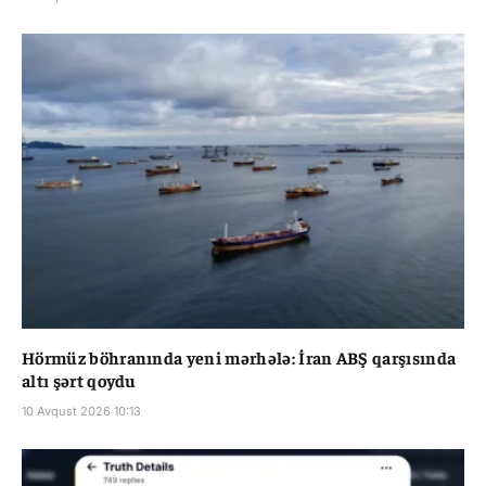
Hörmüz böhranında yeni mərhələ: İran ABŞ qarşısında
altı şərt qoydu
10 Avqust 2026 10:13