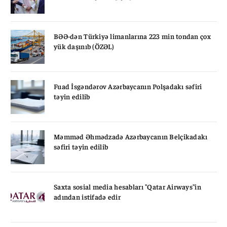
BƏƏ-dən Türkiyə limanlarına 223 min tondan çox
yük daşınıb (ÖZƏL)
Fuad İsgəndərov Azərbaycanın Polşadakı səfiri
təyin edilib
Məmməd Əhmədzadə Azərbaycanın Belçikadakı
səfiri təyin edilib
Saxta sosial media hesabları "Qatar Airways"in
adından istifadə edir