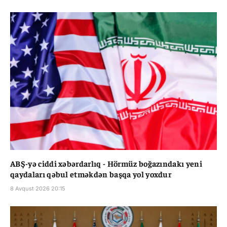
ABŞ-yə ciddi xəbərdarlıq - Hörmüz boğazındakı yeni
qaydaları qəbul etməkdən başqa yol yoxdur
8 Avqust 2026 20:15