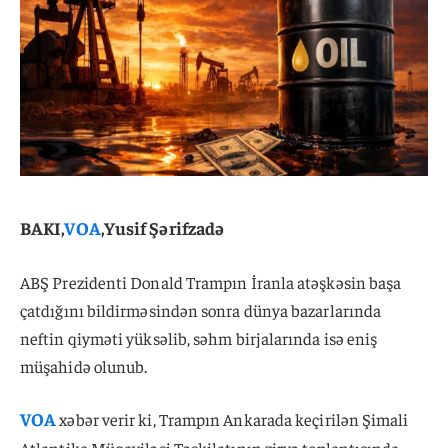
BAKI,
VOA
,Yusif Şərifzadə
ABŞ Prezidenti Donald Trampın İranla atəşkəsin başa
çatdığını bildirməsindən sonra dünya bazarlarında
neftin qiyməti yüksəlib, səhm birjalarında isə eniş
müşahidə olunub.
VOA
xəbər verir ki, Trampın Ankarada keçirilən Şimali
Atlantika Müqaviləsi Təşkilatının zirvə toplantısında