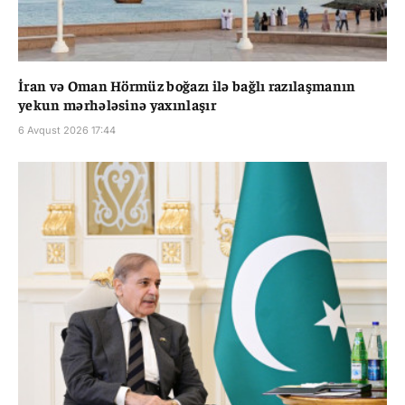
İran və Oman Hörmüz boğazı ilə bağlı razılaşmanın
yekun mərhələsinə yaxınlaşır
6 Avqust 2026 17:44