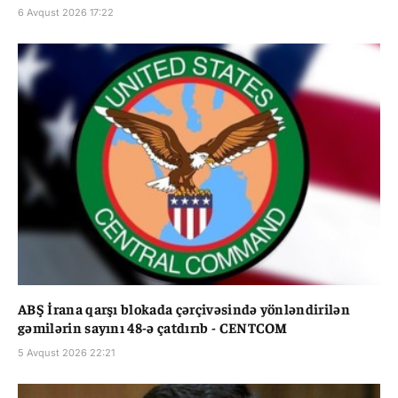
6 Avqust 2026 17:22
ABŞ İrana qarşı blokada çərçivəsində yönləndirilən
gəmilərin sayını 48-ə çatdırıb - CENTCOM
5 Avqust 2026 22:21