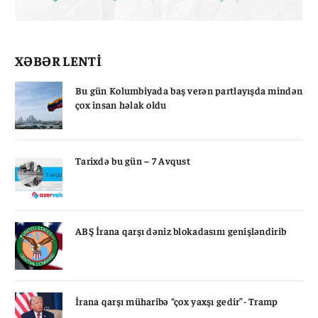
XƏBƏR LENTİ
Bu gün Kolumbiyada baş verən partlayışda mindən
çox insan həlak oldu
Tarixdə bu gün – 7 Avqust
ABŞ İrana qarşı dəniz blokadasını genişləndirib
İrana qarşı müharibə “çox yaxşı gedir”- Tramp