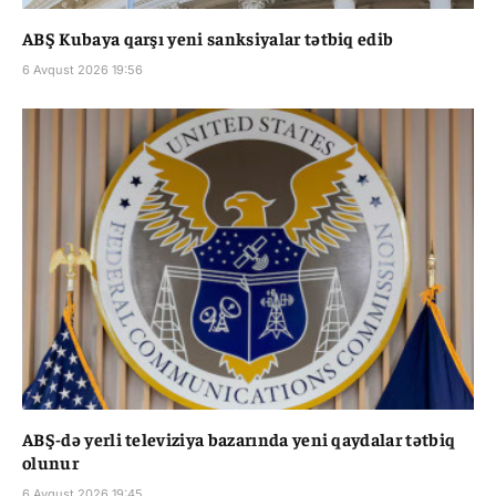
ABŞ Kubaya qarşı yeni sanksiyalar tətbiq edib
6 Avqust 2026 19:56
ABŞ-də yerli televiziya bazarında yeni qaydalar tətbiq
olunur
6 Avqust 2026 19:45