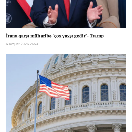
İrana qarşı müharibə “çox yaxşı gedir”- Tramp
6 Avqust 2026 21:53