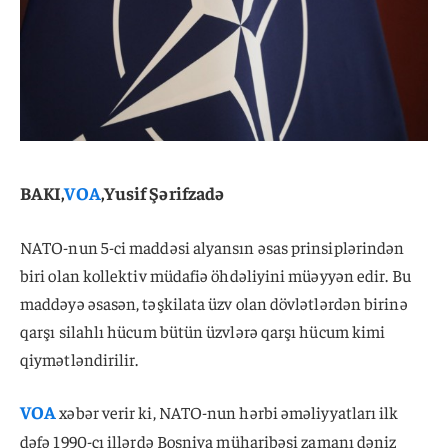
BAKI,
VOA
,Yusif Şərifzadə
NATO-nun 5-ci maddəsi alyansın əsas prinsiplərindən
biri olan kollektiv müdafiə öhdəliyini müəyyən edir. Bu
maddəyə əsasən, təşkilata üzv olan dövlətlərdən birinə
qarşı silahlı hücum bütün üzvlərə qarşı hücum kimi
qiymətləndirilir.
VOA
xəbər verir ki, NATO-nun hərbi əməliyyatları ilk
dəfə 1990-cı illərdə Bosniya müharibəsi zamanı dəniz