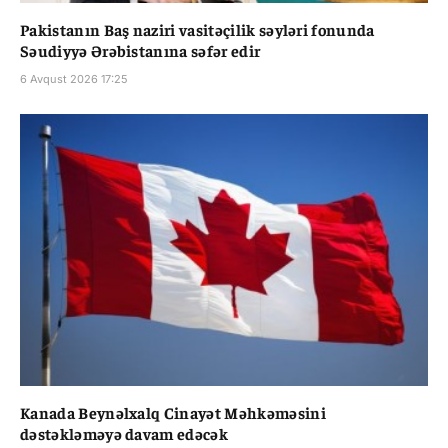
Pakistanın Baş naziri vasitəçilik səyləri fonunda
Səudiyyə Ərəbistanına səfər edir
6 Avqust 2026 17:25
Kanada Beynəlxalq Cinayət Məhkəməsini
dəstəkləməyə davam edəcək