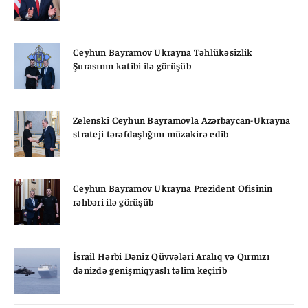
Ceyhun Bayramov Ukrayna Təhlükəsizlik
Şurasının katibi ilə görüşüb
Zelenski Ceyhun Bayramovla Azərbaycan-Ukrayna
strateji tərəfdaşlığını müzakirə edib
Ceyhun Bayramov Ukrayna Prezident Ofisinin
rəhbəri ilə görüşüb
İsrail Hərbi Dəniz Qüvvələri Aralıq və Qırmızı
dənizdə genişmiqyaslı təlim keçirib