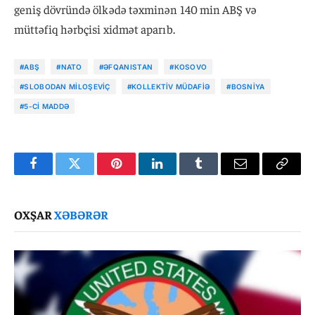
geniş dövründə ölkədə təxminən 140 min ABŞ və
müttəfiq hərbçisi xidmət aparıb.
#ABŞ
#NATO
#ƏFQANISTAN
#KOSOVO
#SLOBODAN MILOŞEVIÇ
#KOLLEKTIV MÜDAFIƏ
#BOSNIYA
#5-CI MADDƏ
Facebook
Twitter
Pinterest
LinkedIn
Tumblr
Email
Copy
Link
OXŞAR
XƏBƏRƏR