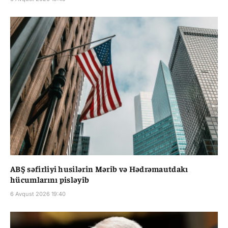
ABŞ səfirliyi husilərin Mərib və Hədrəmautdakı
hücumlarını pisləyib
6 Avqust 2026 19:40