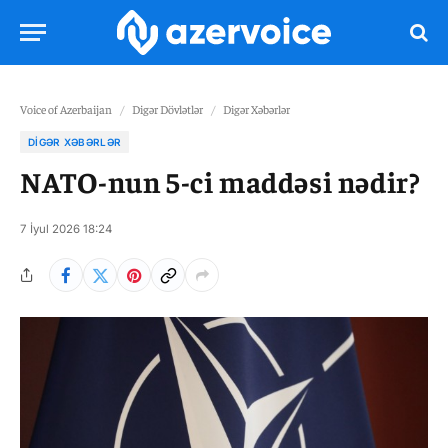
Voice of Azerbaijan
/
Digər Dövlətlər
/
Digər Xəbərlər
DIGƏR XƏBƏRLƏR
NATO-nun 5-ci maddəsi nədir?
7 İyul 2026 18:24