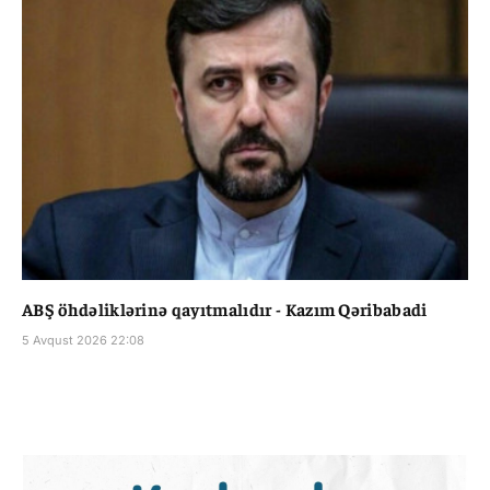
ABŞ öhdəliklərinə qayıtmalıdır - Kazım Qəribabadi
5 Avqust 2026 22:08