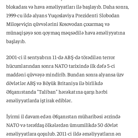
blokadası və hava əməliyyatları ilə başlayıb. Daha sonra,
1999-cu ildə alyans Yuqoslaviya Prezidenti Slobodan
Miloşeviçin qüvvələrini Kosovodan çıxarmaq və
münaqişəyə son qoymaq məqsədilə hava əməliyyatına
başlayıb.
2001-ci il sentyabrın 11-də ABŞ-də törədilən terror
hücumlarından sonra NATO tarixində ilk dəfə 5-ci
maddəni qüvvəyə mindirib. Bundan sonra alyansa üzv
dövlətlər ABŞ və Böyük Britaniya ilə birlikdə
Əfqanıstanda "Taliban" hərəkatına qarşı hərbi
əməliyyatlarda iştirak ediblər.
İyirmi il davam edən Əfqanıstan müharibəsi ərzində
NATO və tərəfdaş ölkələrdən ümumilikdə 50 dövlət
əməliyyatlara qoşulub. 2011-ci ildə əməliyyatların ən