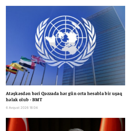
Atəşkəsdən bəri Qəzzada hər gün orta hesabla bir uşaq
həlak olub - BMT
6 Avqust 2026 18:04