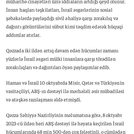
müharibə cinayətləri üzrə iddiaların artdığı qeyd olunur.
İnsan haqları təşkilatları, İsrail əsgərlərinin sosial
şəbəkələrdə paylaşdığı sivil əhaliyə qarşı zorakılıq və
dağıntı görüntülərini sübut kimi təqdim edərək hüquqi
addımlar atırlar.
Qəzzada iki ildən artıq davam edən hücumlar zamanı
yüzlərlə İsrail əsgəri mülki insanlara qarşı törədilən
zorakılıqları və dağıntıları öyən paylaşımlar edib.
Hamas və İsrail 10 oktyabrda Misir, Qətər və Türkiyənin
vasitəçiliyi, ABŞ-ın dəstəyi ilə mərhələli əsir mübadiləsi
və atəşkəs razılaşması əldə etmişdi.
Qəzza Səhiyyə Nazirliyinin məlumatına görə, 8 oktyabr
2023-cü ildən bəri ABŞ dəstəyi ilə həyata keçirilən İsrail
hücumlarında 68 min 500-dən çox fələstinli, o cümlədən