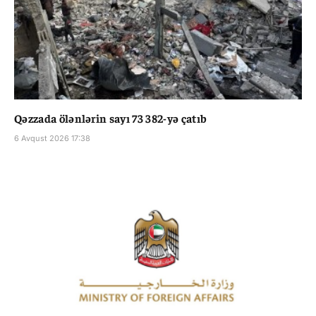
Qəzzada ölənlərin sayı 73 382-yə çatıb
6 Avqust 2026 17:38