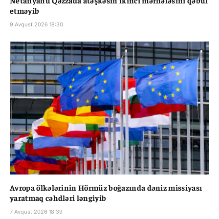
Netanyahu Qəzzada atəşkəsin ikinci mərhələsini qəbul
etməyib
9 Avqust 2026 18:30
Avropa ölkələrinin Hörmüz boğazında dəniz missiyası
yaratmaq cəhdləri ləngiyib
7 Avqust 2026 18:39