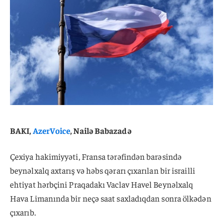
BAKI,
AzerVoice
, Nailə Babazadə
Çexiya hakimiyyəti, Fransa tərəfindən barəsində
beynəlxalq axtarış və həbs qərarı çıxarılan bir israilli
ehtiyat hərbçini Praqadakı Vaclav Havel Beynəlxalq
Hava Limanında bir neçə saat saxladıqdan sonra ölkədən
çıxarıb.