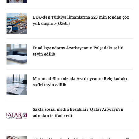
BƏƏ-dən Türkiyə limanlarına 223 min tondan çox
yük daşınıb (ÖZƏL)
Fuad İsgəndərov Azərbaycanın Polşadakı səfiri
təyin edilib
Məmməd Əhmədzadə Azərbaycanın Belçikadakı
səfiri təyin edilib
Saxta sosial media hesabları "Qatar Airways"in
adından istifadə edir