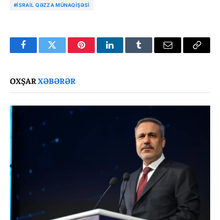
#İSRAIL QƏZZA MÜNAQIŞƏSI
Facebook
Twitter
Pinterest
LinkedIn
Tumblr
Email
Copy
Link
OXŞAR
XƏBƏRƏR