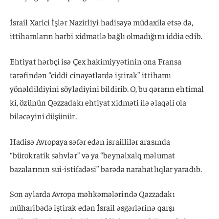
İsrail Xarici İşlər Nazirliyi hadisəyə müdaxilə etsə də,
ittihamların hərbi xidmətlə bağlı olmadığını iddia edib.
Ehtiyat hərbçi isə Çex hakimiyyətinin ona Fransa
tərəfindən “ciddi cinayətlərdə iştirak” ittihamı
yönəldildiyini söylədiyini bildirib. O, bu qərarın ehtimal
ki, özünün Qəzzadakı ehtiyat xidməti ilə əlaqəli ola
biləcəyini düşünür.
Hadisə Avropaya səfər edən israillilər arasında
“bürokratik səhvlər” və ya “beynəlxalq məlumat
bazalarının sui-istifadəsi” barədə narahatlıqlar yaradıb.
Son aylarda Avropa məhkəmələrində Qəzzadakı
müharibədə iştirak edən İsrail əsgərlərinə qarşı