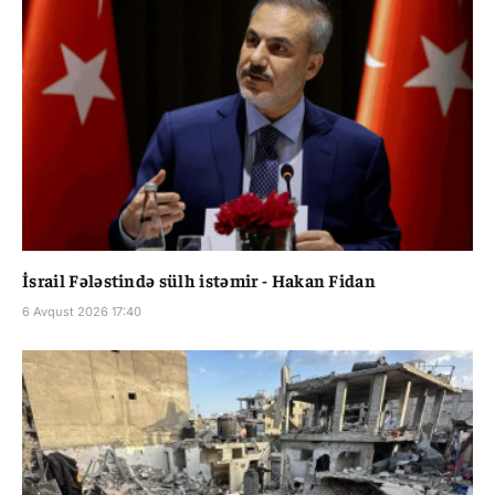
İsrail Fələstində sülh istəmir - Hakan Fidan
6 Avqust 2026 17:40