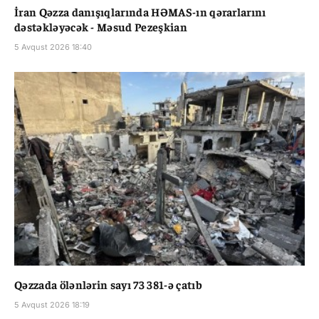
İran Qəzza danışıqlarında HƏMAS-ın qərarlarını
dəstəkləyəcək - Məsud Pezeşkian
5 Avqust 2026 18:40
Qəzzada ölənlərin sayı 73 381-ə çatıb
5 Avqust 2026 18:19