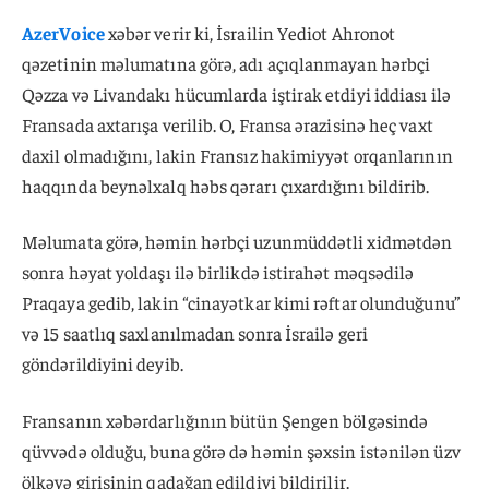
AzerVoice
xəbər verir ki, İsrailin Yediot Ahronot
qəzetinin məlumatına görə, adı açıqlanmayan hərbçi
Qəzza və Livandakı hücumlarda iştirak etdiyi iddiası ilə
Fransada axtarışa verilib. O, Fransa ərazisinə heç vaxt
daxil olmadığını, lakin Fransız hakimiyyət orqanlarının
haqqında beynəlxalq həbs qərarı çıxardığını bildirib.
Məlumata görə, həmin hərbçi uzunmüddətli xidmətdən
sonra həyat yoldaşı ilə birlikdə istirahət məqsədilə
Praqaya gedib, lakin “cinayətkar kimi rəftar olunduğunu”
və 15 saatlıq saxlanılmadan sonra İsrailə geri
göndərildiyini deyib.
Fransanın xəbərdarlığının bütün Şengen bölgəsində
qüvvədə olduğu, buna görə də həmin şəxsin istənilən üzv
ölkəyə girişinin qadağan edildiyi bildirilir.