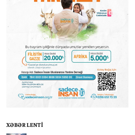
XƏBƏR LENTİ