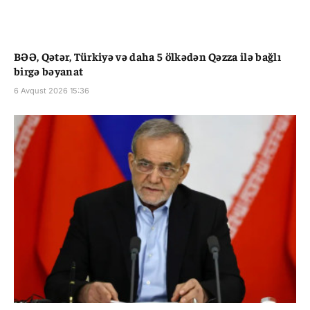
BƏƏ, Qətər, Türkiyə və daha 5 ölkədən Qəzza ilə bağlı
birgə bəyanat
6 Avqust 2026 15:36