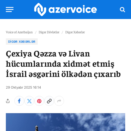
Voice of Azerbaijan
/
Digər Dövlətlər
/
Digər Xəbərlər
DIGƏR XƏBƏRLƏR
Çexiya Qəzza və Livan
hücumlarında xidmət etmiş
İsrail əsgərini ölkədən çıxarıb
29 Oktyabr 2025 16:14