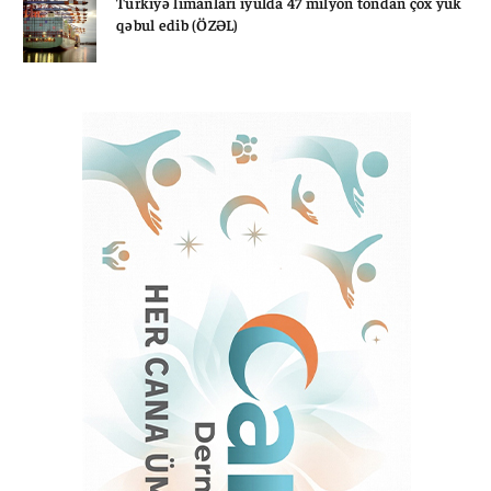
Türkiyə limanları iyulda 47 milyon tondan çox yük
qəbul edib (ÖZƏL)