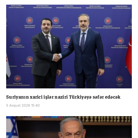
Suriyanın xarici işlər naziri Türkiyəyə səfər edəcək
5 Avqust 2026 15:40