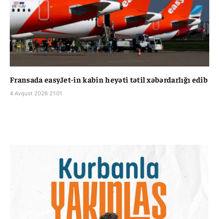
Fransada easyJet-in kabin heyəti tətil xəbərdarlığı edib
4 Avqust 2026 21:01