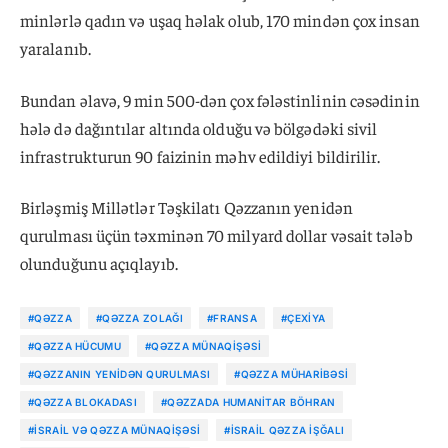
minlərlə qadın və uşaq həlak olub, 170 mindən çox insan
yaralanıb.
Bundan əlavə, 9 min 500-dən çox fələstinlinin cəsədinin
hələ də dağıntılar altında olduğu və bölgədəki sivil
infrastrukturun 90 faizinin məhv edildiyi bildirilir.
Birləşmiş Millətlər Təşkilatı Qəzzanın yenidən
qurulması üçün təxminən 70 milyard dollar vəsait tələb
olunduğunu açıqlayıb.
#QƏZZA
#QƏZZA ZOLAĞI
#FRANSA
#ÇEXIYA
#QƏZZA HÜCUMU
#QƏZZA MÜNAQIŞƏSI
#QƏZZANIN YENIDƏN QURULMASI
#QƏZZA MÜHARIBƏSI
#QƏZZA BLOKADASI
#QƏZZADA HUMANITAR BÖHRAN
#İSRAIL VƏ QƏZZA MÜNAQIŞƏSI
#İSRAIL QƏZZA IŞĞALI