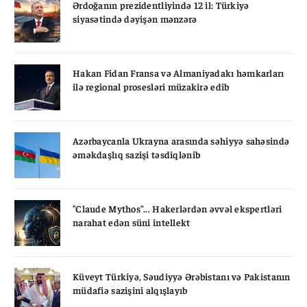
Ərdoğanın prezidentliyində 12 il: Türkiyə
siyasətində dəyişən mənzərə
Hakan Fidan Fransa və Almaniyadakı həmkarları
ilə regional prosesləri müzakirə edib
Azərbaycanla Ukrayna arasında səhiyyə sahəsində
əməkdaşlıq sazişi təsdiqlənib
"Claude Mythos"... Hakerlərdən əvvəl ekspertləri
narahat edən süni intellekt
Küveyt Türkiyə, Səudiyyə Ərəbistanı və Pakistanın
müdafiə sazişini alqışlayıb