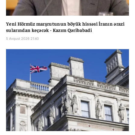
Yeni Hörmüz marşrutunun böyük hissəsi İranın ərazi
sularından keçəcək - Kazım Qəribabadi
5 Avqust 2026 21:40