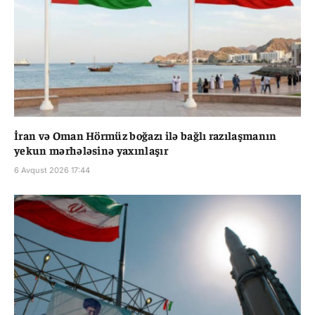
İran və Oman Hörmüz boğazı ilə bağlı razılaşmanın
yekun mərhələsinə yaxınlaşır
6 Avqust 2026 17:44