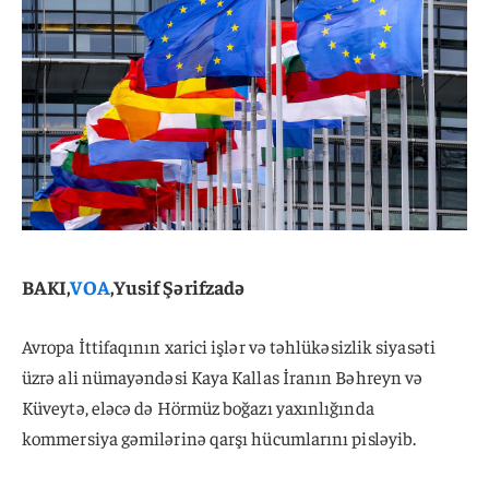
BAKI,
VOA
,Yusif Şərifzadə
Avropa İttifaqının xarici işlər və təhlükəsizlik siyasəti
üzrə ali nümayəndəsi Kaya Kallas İranın Bəhreyn və
Küveytə, eləcə də Hörmüz boğazı yaxınlığında
kommersiya gəmilərinə qarşı hücumlarını pisləyib.