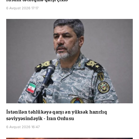
6 Avqust 2026 17:17
İstənilən təhlükəyə qarşı ən yüksək hazırlıq
səviyyəsindəyik - İran Ordusu
6 Avqust 2026 16:47