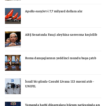
Apollo easyJet-i 7,7 milyard dollara alır
ABŞ Senatında Fauçi əleyhinə səsvermə keçirilib
Roma danışıqlarının yeddinci raundu başa çatıb
İsrail bir gündə Cənubi Livana 113 mərmi atıb -
UNIFIL
Yəməndə hərbi düşərgələrə hücum nəticəsində azı