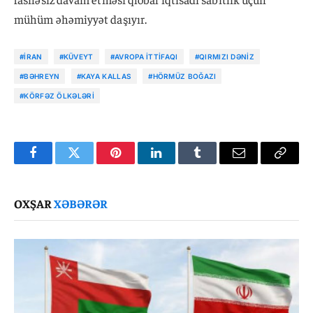
mühüm əhəmiyyət daşıyır.
#İRAN
#KÜVEYT
#AVROPA İTTIFAQI
#QIRMIZI DƏNIZ
#BƏHREYN
#KAYA KALLAS
#HÖRMÜZ BOĞAZI
#KÖRFƏZ ÖLKƏLƏRI
Facebook
Twitter
Pinterest
LinkedIn
Tumblr
Email
Copy
Link
OXŞAR
XƏBƏRƏR