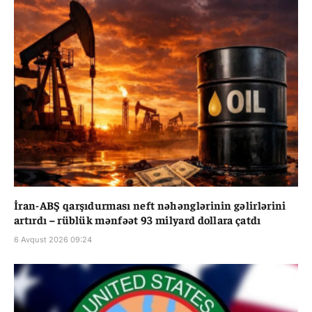
İran-ABŞ qarşıdurması neft nəhənglərinin gəlirlərini
artırdı – rüblük mənfəət 93 milyard dollara çatdı
6 Avqust 2026 09:24