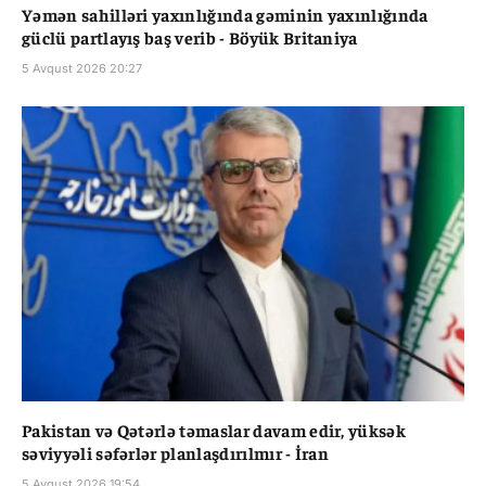
Yəmən sahilləri yaxınlığında gəminin yaxınlığında
güclü partlayış baş verib - Böyük Britaniya
5 Avqust 2026 20:27
Pakistan və Qətərlə təmaslar davam edir, yüksək
səviyyəli səfərlər planlaşdırılmır - İran
5 Avqust 2026 19:54