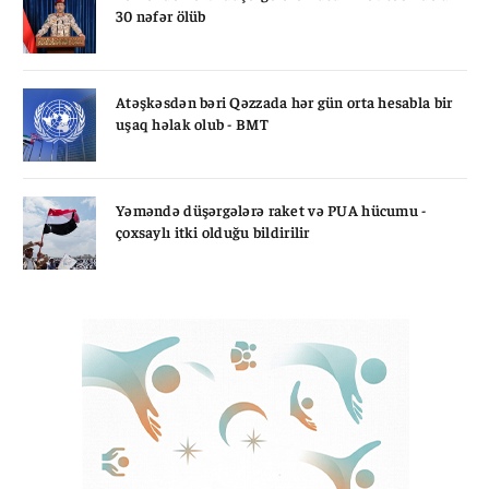
30 nəfər ölüb
Atəşkəsdən bəri Qəzzada hər gün orta hesabla bir
uşaq həlak olub - BMT
Yəməndə düşərgələrə raket və PUA hücumu -
çoxsaylı itki olduğu bildirilir