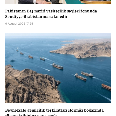
Pakistanın Baş naziri vasitəçilik səyləri fonunda
Səudiyyə Ərəbistanına səfər edir
6 Avqust 2026 17:25
Beynəlxalq gəmiçilik təşkilatları Hörmüz boğazında
rüsum tətbiqinə qarşı çıxıb