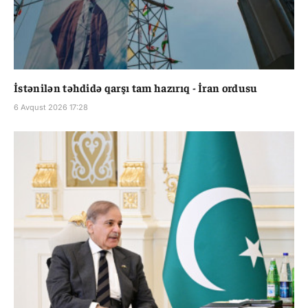
İstənilən təhdidə qarşı tam hazırıq - İran ordusu
6 Avqust 2026 17:28