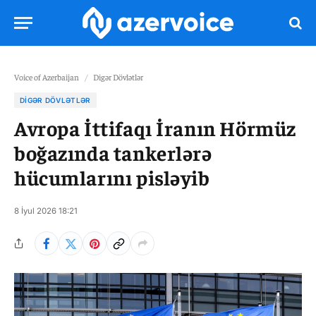
Voice of Azerbaijan
/
Digər Dövlətlər
DIGƏR DÖVLƏTLƏR
Avropa İttifaqı İranın Hörmüz
boğazında tankerlərə
hücumlarını pisləyib
8 İyul 2026 18:21