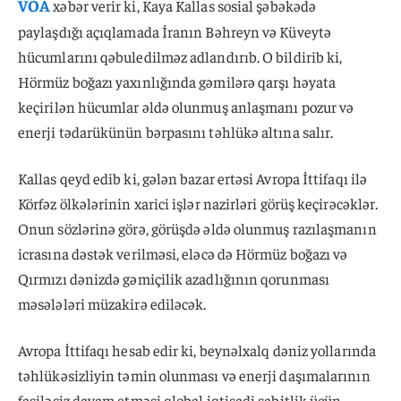
VOA
xəbər verir ki, Kaya Kallas sosial şəbəkədə
paylaşdığı açıqlamada İranın Bəhreyn və Küveytə
hücumlarını qəbuledilməz adlandırıb. O bildirib ki,
Hörmüz boğazı yaxınlığında gəmilərə qarşı həyata
keçirilən hücumlar əldə olunmuş anlaşmanı pozur və
enerji tədarükünün bərpasını təhlükə altına salır.
Kallas qeyd edib ki, gələn bazar ertəsi Avropa İttifaqı ilə
Körfəz ölkələrinin xarici işlər nazirləri görüş keçirəcəklər.
Onun sözlərinə görə, görüşdə əldə olunmuş razılaşmanın
icrasına dəstək verilməsi, eləcə də Hörmüz boğazı və
Qırmızı dənizdə gəmiçilik azadlığının qorunması
məsələləri müzakirə ediləcək.
Avropa İttifaqı hesab edir ki, beynəlxalq dəniz yollarında
təhlükəsizliyin təmin olunması və enerji daşımalarının
fasiləsiz davam etməsi qlobal iqtisadi sabitlik üçün