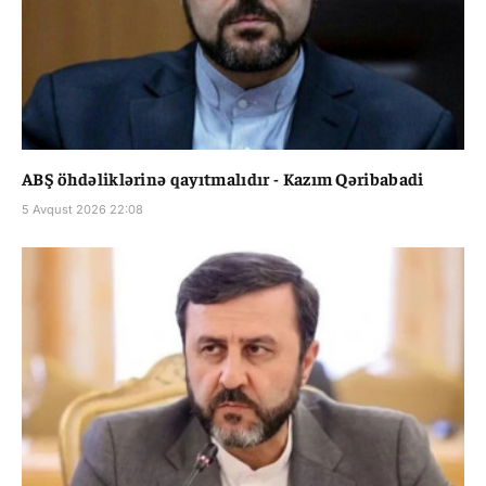
ABŞ öhdəliklərinə qayıtmalıdır - Kazım Qəribabadi
5 Avqust 2026 22:08