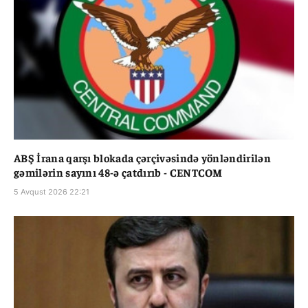
ABŞ İrana qarşı blokada çərçivəsində yönləndirilən
gəmilərin sayını 48-ə çatdırıb - CENTCOM
5 Avqust 2026 22:21