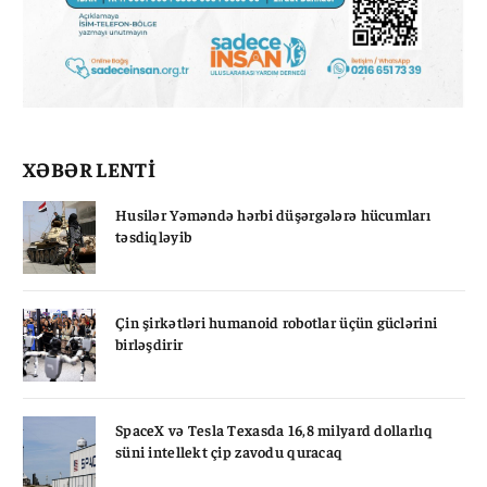
XƏBƏR LENTİ
Husilər Yəməndə hərbi düşərgələrə hücumları
təsdiqləyib
Çin şirkətləri humanoid robotlar üçün güclərini
birləşdirir
SpaceX və Tesla Texasda 16,8 milyard dollarlıq
süni intellekt çip zavodu quracaq