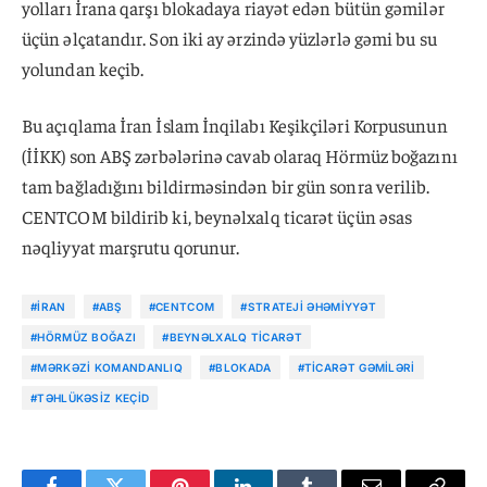
yolları İrana qarşı blokadaya riayət edən bütün gəmilər
üçün əlçatandır. Son iki ay ərzində yüzlərlə gəmi bu su
yolundan keçib.
Bu açıqlama İran İslam İnqilabı Keşikçiləri Korpusunun
(İİKK) son ABŞ zərbələrinə cavab olaraq Hörmüz boğazını
tam bağladığını bildirməsindən bir gün sonra verilib.
CENTCOM bildirib ki, beynəlxalq ticarət üçün əsas
nəqliyyat marşrutu qorunur.
#İRAN
#ABŞ
#CENTCOM
#STRATEJI ƏHƏMIYYƏT
#HÖRMÜZ BOĞAZI
#BEYNƏLXALQ TICARƏT
#MƏRKƏZI KOMANDANLIQ
#BLOKADA
#TICARƏT GƏMILƏRI
#TƏHLÜKƏSIZ KEÇID