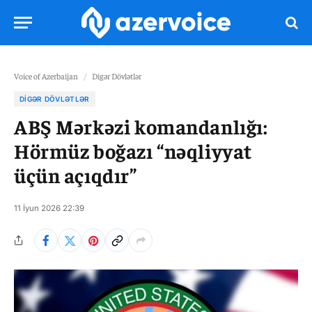
Voice of Azerbaijan
/
Digər Dövlətlər
DIGƏR DÖVLƏTLƏR
ABŞ Mərkəzi komandanlığı:
Hörmüz boğazı “nəqliyyat
üçün açıqdır”
11 İyun 2026 22:39