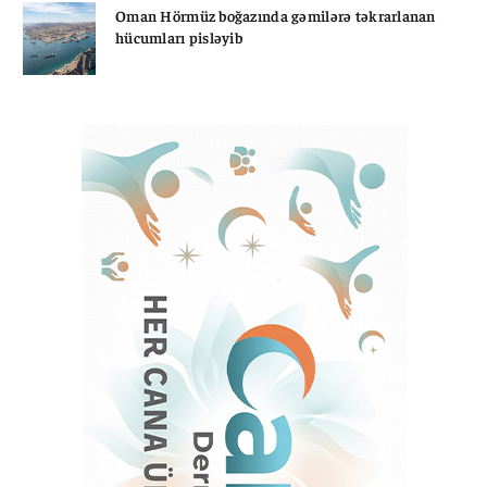
Oman Hörmüz boğazında gəmilərə təkrarlanan
hücumları pisləyib