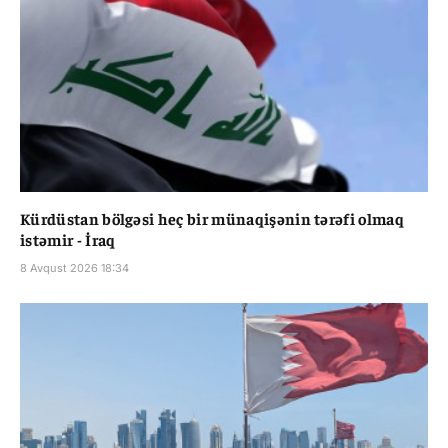
Kürdüstan bölgəsi heç bir münaqişənin tərəfi olmaq
istəmir - İraq
8 Avqust 2026 18:34