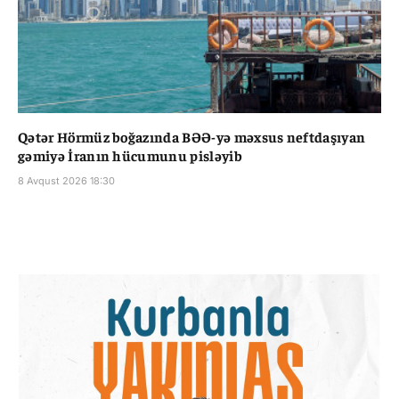
Qətər Hörmüz boğazında BƏƏ-yə məxsus neftdaşıyan
gəmiyə İranın hücumunu pisləyib
8 Avqust 2026 18:30