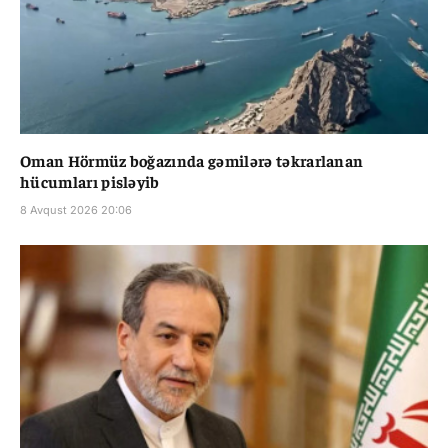
Oman Hörmüz boğazında gəmilərə təkrarlanan
hücumları pisləyib
8 Avqust 2026 20:06