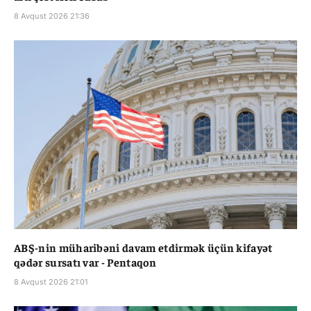
8 Avqust 2026 21:36
ABŞ-nin müharibəni davam etdirmək üçün kifayət
qədər sursatı var - Pentaqon
8 Avqust 2026 21:01