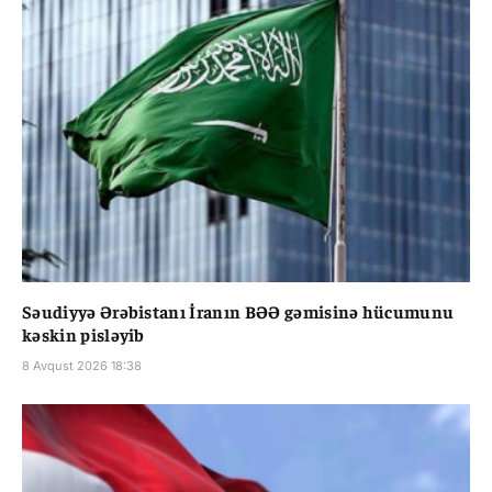
Səudiyyə Ərəbistanı İranın BƏƏ gəmisinə hücumunu
kəskin pisləyib
8 Avqust 2026 18:38