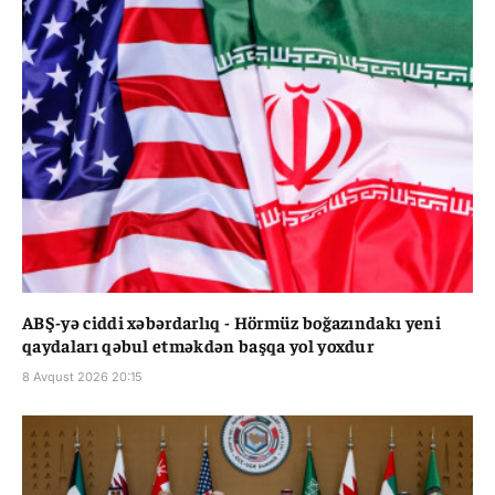
ABŞ-yə ciddi xəbərdarlıq - Hörmüz boğazındakı yeni
qaydaları qəbul etməkdən başqa yol yoxdur
8 Avqust 2026 20:15