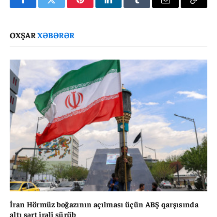
Facebook
Twitter
Pinterest
LinkedIn
Tumblr
Email
Copy
Link
OXŞAR
XƏBƏRƏR
İran Hörmüz boğazının açılması üçün ABŞ qarşısında
altı şərt irəli sürüb