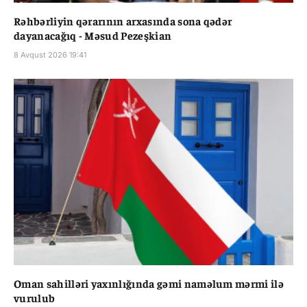
Rəhbərliyin qərarının arxasında sona qədər
dayanacağıq - Məsud Pezeşkian
8 Avqust 2026 19:41
Oman sahilləri yaxınlığında gəmi naməlum mərmi ilə
vurulub