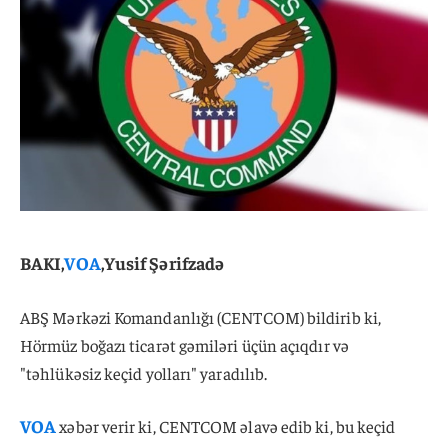
BAKI,
VOA
,Yusif Şərifzadə
ABŞ Mərkəzi Komandanlığı (CENTCOM) bildirib ki,
Hörmüz boğazı ticarət gəmiləri üçün açıqdır və
"təhlükəsiz keçid yolları" yaradılıb.
VOA
xəbər verir ki, CENTCOM əlavə edib ki, bu keçid