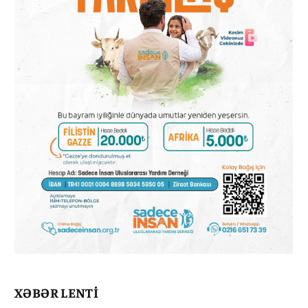
XƏBƏR LENTİ