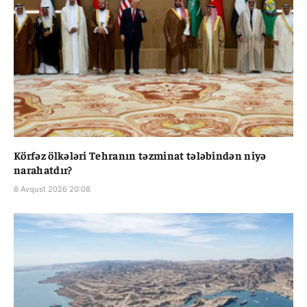
Körfəz ölkələri Tehranın təzminat tələbindən niyə
narahatdır?
8 Avqust 2026 20:08