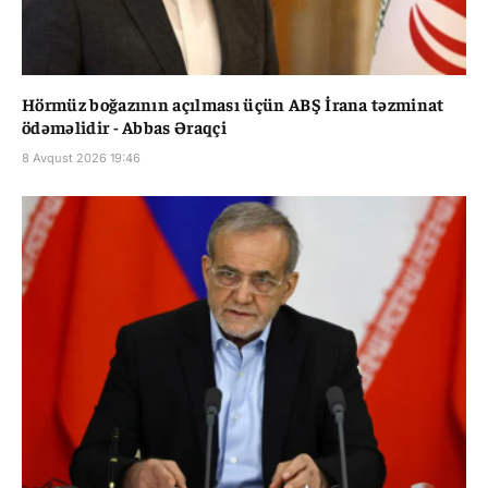
Hörmüz boğazının açılması üçün ABŞ İrana təzminat
ödəməlidir - Abbas Əraqçi
8 Avqust 2026 19:46