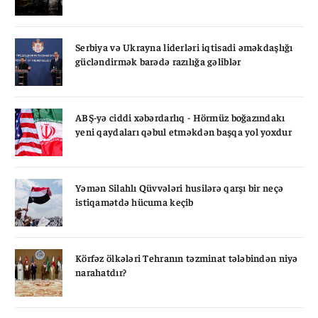
Serbiya və Ukrayna liderləri iqtisadi əməkdaşlığı
gücləndirmək barədə razılığa gəliblər
ABŞ-yə ciddi xəbərdarlıq - Hörmüz boğazındakı
yeni qaydaları qəbul etməkdən başqa yol yoxdur
Yəmən Silahlı Qüvvələri husilərə qarşı bir neçə
istiqamətdə hücuma keçib
Körfəz ölkələri Tehranın təzminat tələbindən niyə
narahatdır?