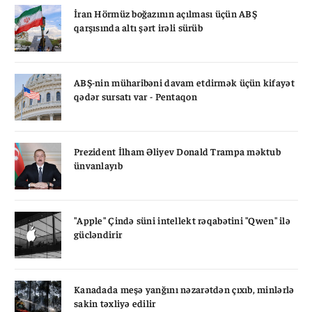
İran Hörmüz boğazının açılması üçün ABŞ
qarşısında altı şərt irəli sürüb
ABŞ-nin müharibəni davam etdirmək üçün kifayət
qədər sursatı var - Pentaqon
Prezident İlham Əliyev Donald Trampa məktub
ünvanlayıb
"Apple" Çində süni intellekt rəqabətini "Qwen" ilə
gücləndirir
Kanadada meşə yanğını nəzarətdən çıxıb, minlərlə
sakin təxliyə edilir