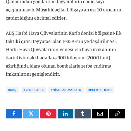
Qanadından göndərilən təyyarələrin dəqiq sayı
açıqlanmayıb. Müşahidəçilər bölgəyə ən azı 10 qırıcının
çatdırıldığını ehtimal edirlər.
ABŞ Hərbi Hava Qüvvələrinin Karib dənizi bölgəsinə ilk
taktiki qırıcı təyyarəsi olan F-35A-nın yerləşdirilməsi,
Hərbi Hava Qüvvələrinin Venesuela hava məkanının
dərinliyindəki hədəflərə 900 kiloqram (2000 funt)
ağırlığında idarə olunan bombalarla zərbə endirmə
imkanlarını genişləndirir.
#ABŞ
#VENESUELA
#NIKOLAS MADURO
#PUERTO-RIKO
Facebook
Twitter
Pinterest
LinkedIn
Tumblr
Email
Copy
Link