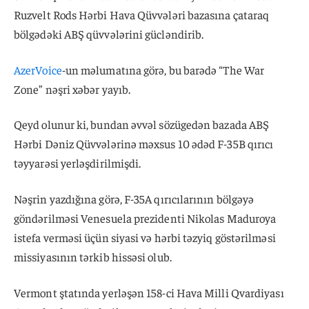
Ruzvelt Rods Hərbi Hava Qüvvələri bazasına çataraq
bölgədəki ABŞ qüvvələrini gücləndirib.
AzerVoice
-un məlumatına görə, bu barədə “The War
Zone” nəşri xəbər yayıb.
Qeyd olunur ki, bundan əvvəl sözügedən bazada ABŞ
Hərbi Dəniz Qüvvələrinə məxsus 10 ədəd F-35B qırıcı
təyyarəsi yerləşdirilmişdi.
Nəşrin yazdığına görə, F-35A qırıcılarının bölgəyə
göndərilməsi Venesuela prezidenti Nikolas Maduroya
istefa verməsi üçün siyasi və hərbi təzyiq göstərilməsi
missiyasının tərkib hissəsi olub.
Vermont ştatında yerləşən 158-ci Hava Milli Qvardiyası