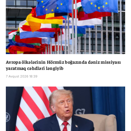
Avropa ölkələrinin Hörmüz boğazında dəniz missiyası
yaratmaq cəhdləri ləngiyib
7 Avqust 2026 18:39