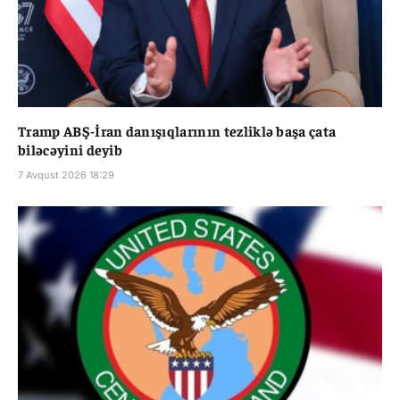
Tramp ABŞ-İran danışıqlarının tezliklə başa çata
biləcəyini deyib
7 Avqust 2026 18:29