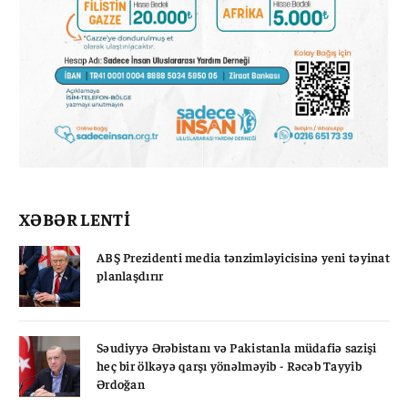
XƏBƏR LENTİ
ABŞ Prezidenti media tənzimləyicisinə yeni təyinat
planlaşdırır
Səudiyyə Ərəbistanı və Pakistanla müdafiə sazişi
heç bir ölkəyə qarşı yönəlməyib - Rəcəb Tayyib
Ərdoğan