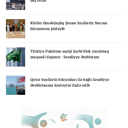
baş verib
Körfəz Əməkdaşlıq Şurası husilərin Nəcran
hücumunu pisləyib
Türkiyə-Pakistan sazişi hərbi blok yaratmaq
məqsədi daşımır - Səudiyyə Ərəbistanı
Qətər husilərin hücumları ilə bağlı Səudiyyə
Ərəbistanına dəstəyini ifadə edib