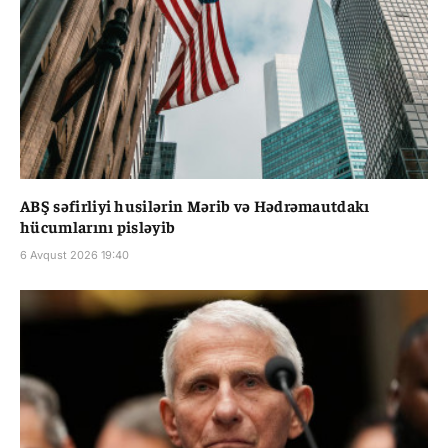
ABŞ səfirliyi husilərin Mərib və Hədrəmautdakı
hücumlarını pisləyib
6 Avqust 2026 19:40