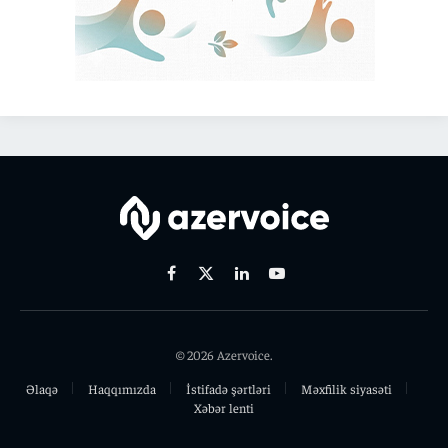
Facebook
X
Linkedin
Youtube
(Twitter)
© 2026 Azervoice.
Əlaqə
Haqqımızda
İstifadə şərtləri
Məxfilik siyasəti
Xəbər lenti