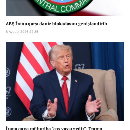
ABŞ İrana qarşı dəniz blokadasını genişləndirib
6 Avqust 2026 22:25
İrana qarşı müharibə “çox yaxşı gedir”- Tramp