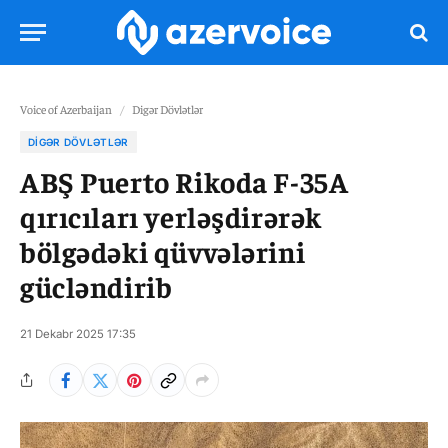
Voice of Azerbaijan
/
Digər Dövlətlər
DIGƏR DÖVLƏTLƏR
ABŞ Puerto Rikoda F-35A
qırıcıları yerləşdirərək
bölgədəki qüvvələrini
gücləndirib
21 Dekabr 2025 17:35