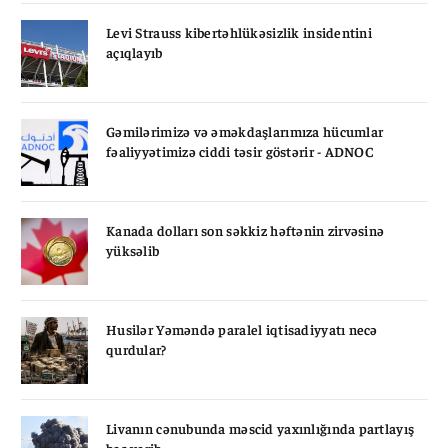
Levi Strauss kibertəhlükəsizlik insidentini
açıqlayıb
Gəmilərimizə və əməkdaşlarımıza hücumlar
fəaliyyətimizə ciddi təsir göstərir - ADNOC
Kanada dolları son səkkiz həftənin zirvəsinə
yüksəlib
Husilər Yəməndə paralel iqtisadiyyatı necə
qurdular?
Livanın cənubunda məscid yaxınlığında partlayış