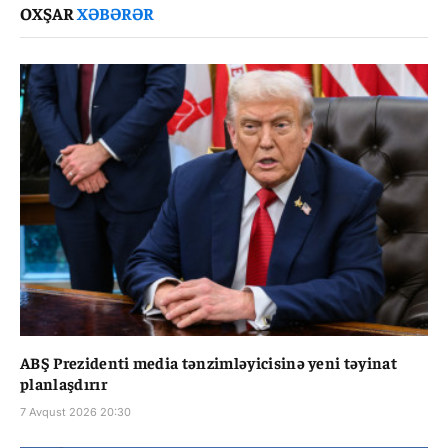
OXŞAR
XƏBƏRƏR
ABŞ Prezidenti media tənzimləyicisinə yeni təyinat
planlaşdırır
7 Avqust 2026 20:30