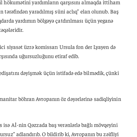
ail hökumətini yardımların qarşısını almaqda ittiham
an tərəfindən yaradılmış süni aclıq” elan olunub. Baş
iqdarda yardımın bölgəyə çatdırılması üçün yeganə
əqələridir.
rici siyasət üzrə komissarı Ursula fon der Lyayen də
şısında uğursuzluğunu etiraf edib.
dişatını dəyişmək üçün istifadə edə bilmədik, çünki
anitar böhran Avropanın öz dəyərlərinə sadiqliyinin
s isə Aİ-nin Qəzzada baş verənlərlə bağlı mövqeyini
rsuz” adlandırıb. O bildirib ki, Avropanın bu zəifliyi