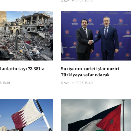
6 Avqust 2026 15:36
lənlərin sayı 73 381-ə
Suriyanın xarici işlər naziri
Türkiyəyə səfər edəcək
6 18:19
5 Avqust 2026 15:40