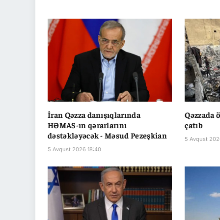
İran Qəzza danışıqlarında
Qəzzada ö
HƏMAS-ın qərarlarını
çatıb
dəstəkləyəcək - Məsud Pezeşkian
5 Avqust 202
5 Avqust 2026 18:40