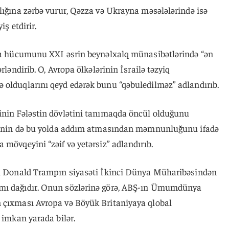
lığına zərbə vurur, Qəzza və Ukrayna məsələlərində isə
iş etdirir.
ına hücumunu XXI əsrin beynəlxalq münasibətlərində “ən
rləndirib. O, Avropa ölkələrinin İsrailə təzyiq
 olduqlarını qeyd edərək bunu “qəbuledilməz” adlandırıb.
inin Fələstin dövlətini tanımaqda öncül olduğunu
lərinin də bu yolda addım atmasından məmnunluğunu ifadə
 mövqeyini “zəif və yetərsiz” adlandırıb.
nti Donald Trampın siyasəti İkinci Dünya Müharibəsindən
mı dağıdır. Onun sözlərinə görə, ABŞ-ın Ümumdünya
 çıxması Avropa və Böyük Britaniyaya qlobal
 imkan yarada bilər.