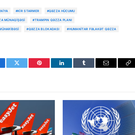
ANIYA
#KIR STARMER
#QƏZZA HÜCUMU
ZA MÜNAQIŞƏSI
#TRAMPIN QƏZZA PLANI
MÜHARIBƏSI
#QƏZZA BLOKADASI
#HUMANITAR FƏLAKƏT QƏZZA
cebook
Twitter
Pinterest
LinkedIn
Tumblr
Email
Co
Li