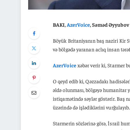
BAKI,
AzerVoice
, Səməd Əyyubov
Böyük Britaniyanın baş naziri Kir St
və bölgədə yaranan aclıq insan tərəf
AzerVoice
xəbər verir ki, Starmer b
O qeyd edib ki, Qəzzadakı hadisələrl
əldə olunması, bölgəyə humanitar y
istiqamətində səylər göstərir. Baş n
üzərində də işlədiklərini vurğulayıb.
Starmerin sözlərinə görə, İsrail hu