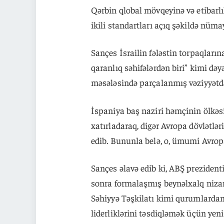
Qərbin qlobal mövqeyinə və etibarlı
ikili standartları açıq şəkildə nümay
Sançes İsrailin fələstin torpaqlar
qaranlıq səhifələrdən biri” kimi dəyə
məsələsində parçalanmış vəziyyətdə
İspaniya baş naziri həmçinin ölkəs
xatırladaraq, digər Avropa dövlət
edib. Bununla belə, o, ümumi Avropa
Sançes əlavə edib ki, ABŞ prezide
sonra formalaşmış beynəlxalq niza
Səhiyyə Təşkilatı kimi qurumlardan
liderliklərini təsdiqləmək üçün yeni