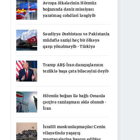
Avropa ölkələrinin Hörmüz
boğazında dəniz missiyası
yaratmaq cəhdləri ləngiyib
Səudiyyə Ərəbistanı və Pakistanla
müdafiə sazişi heç bir ölkəyə
qarşı yönəlməyib - Türkiyə
Tramp ABŞ-İran danışıqlarının
tezliklə başa çata biləcəyini deyib
Hörmüz boğazı ilə bağlı Omanla
çərçivə razılaşması əldə olunub -
İran
İsrailli məskunlaşmaçılar Cenin
vilayətində yaşayış
məntəqələrinə basqın ediblər