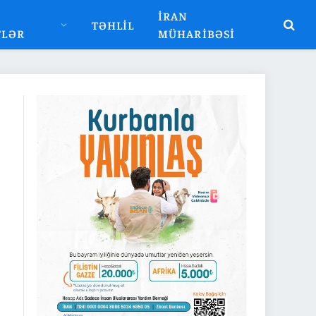
İRAN
TƏHLIL
TLƏR
MÜHARIBƏSI