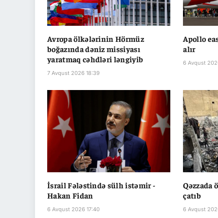
Avropa ölkələrinin Hörmüz
Apollo eas
boğazında dəniz missiyası
alır
yaratmaq cəhdləri ləngiyib
6 Avqust 202
7 Avqust 2026 18:39
İsrail Fələstində sülh istəmir -
Qəzzada ö
Hakan Fidan
çatıb
6 Avqust 2026 17:40
6 Avqust 202