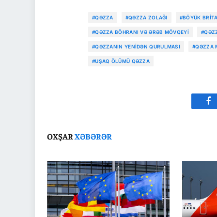
#QƏZZA
#QƏZZA ZOLAĞI
#BÖYÜK BRIT
#QƏZZA BÖHRANI VƏ ƏRƏB MÖVQEYI
#QƏZ
#QƏZZANIN YENIDƏN QURULMASI
#QƏZZA 
#UŞAQ ÖLÜMÜ QƏZZA
Fa
OXŞAR
XƏBƏRƏR