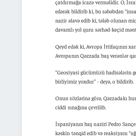
çatdırmağa icazə verməlidir. O, İsr
edərək bildirib ki, bu səbəbdən “ins
nazir əlavə edib ki, tələb olunan m
davamlı yol quru sərhəd-keçid mənt
Qeyd edək ki, Avropa İttifaqının xa
Avropanın Qəzzada baş verənlər qar
“Geosiyasi gücümüzü hadisələrin ge
birliyimiz yoxdur” - deyə, o bildirib.
Onun sözlərinə görə, Qəzzadakı hum
ciddi sınağına çevrilib.
İspaniyanın baş naziri Pedro Sançe
kəskin tənqid edib və reaksiyanı “uğu