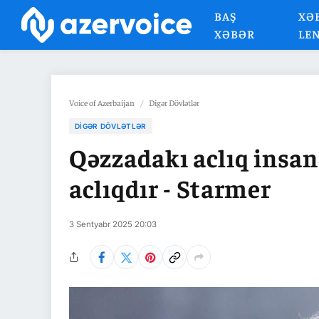
BAŞ
XƏ
XƏBƏR
LE
Voice of Azerbaijan
/
Digər Dövlətlər
DIGƏR DÖVLƏTLƏR
Qəzzadakı aclıq insan
aclıqdır - Starmer
3 Sentyabr 2025 20:03