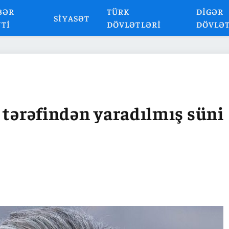
BƏR
TÜRK
DIGƏR
SIYASƏT
NTI
DÖVLƏTLƏRI
DÖVLƏ
 tərəfindən yaradılmış süni