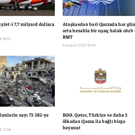
yJet-i 7,7 milyard dollara
Atəşkəsdən bəri Qəzzada hər gü
orta hesabla bir uşaq həlak olub 
BMT
6 18:51
6 Avqust 2026 18:04
lənlərin sayı 73 382-yə
BƏƏ, Qətər, Türkiyə və daha 5
ölkədən Qəzza ilə bağlı birgə
bəyanat
6 17:38