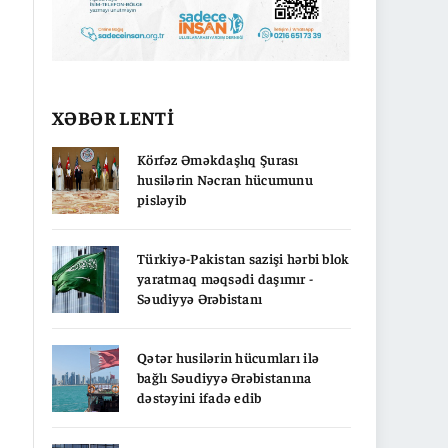
XƏBƏR LENTİ
Körfəz Əməkdaşlıq Şurası
husilərin Nəcran hücumunu
pisləyib
Türkiyə-Pakistan sazişi hərbi blok
yaratmaq məqsədi daşımır -
Səudiyyə Ərəbistanı
Qətər husilərin hücumları ilə
bağlı Səudiyyə Ərəbistanına
dəstəyini ifadə edib