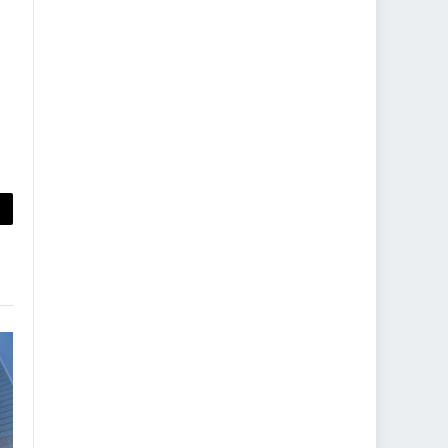
py
nk