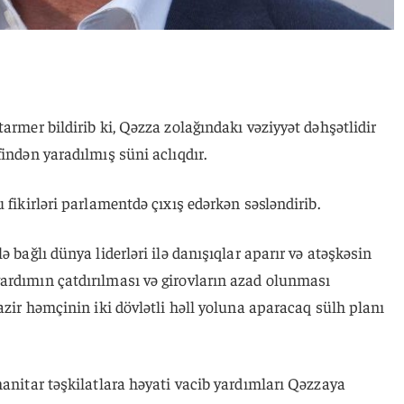
armer bildirib ki, Qəzza zolağındakı vəziyyət dəhşətlidir
indən yaradılmış süni aclıqdır.
u fikirləri parlamentdə çıxış edərkən səsləndirib.
ə bağlı dünya liderləri ilə danışıqlar aparır və atəşkəsin
ardımın çatdırılması və girovların azad olunması
azir həmçinin iki dövlətli həll yoluna aparacaq sülh planı
manitar təşkilatlara həyati vacib yardımları Qəzzaya