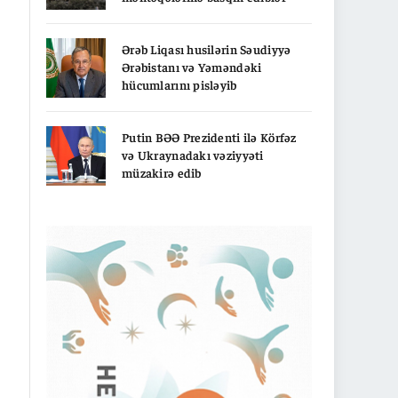
Ərəb Liqası husilərin Səudiyyə
Ərəbistanı və Yəməndəki
hücumlarını pisləyib
Putin BƏƏ Prezidenti ilə Körfəz
və Ukraynadakı vəziyyəti
müzakirə edib