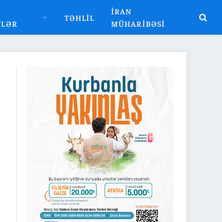
İRAN
TƏHLIL
TLƏR
MÜHARIBƏSI