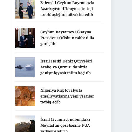
Zelenski Ceyhun Bayramovla
Azərbaycan-Ukrayna strateji
tərəfdaşlığını müzakirə edib
Ceyhun Bayramov Ukrayna
Prezident Ofisinin rəhbəri ilə
görüşüb
İsrail Hərbi Dəniz Qüvvələri
Aralıq və Qırmızı dənizdə
genişmiqyaslı təlim keçirib
Nigeriya kriptovalyuta
əməliyyatlarına yeni vergilər
tətbiq edib
İsrail Livanın cənubundakı
Meyfadun qəsəbəsinə PUA
zərbəsi endirib