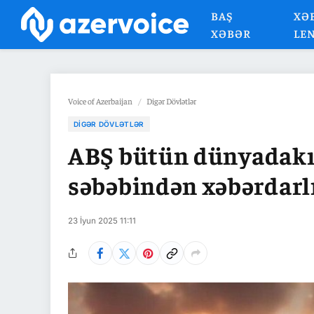
BAŞ
XƏ
XƏBƏR
LE
Voice of Azerbaijan
/
Digər Dövlətlər
DIGƏR DÖVLƏTLƏR
ABŞ bütün dünyadakı
səbəbindən xəbərdarl
23 İyun 2025 11:11