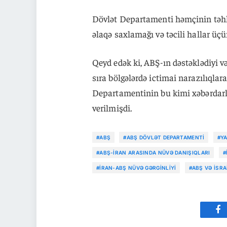
Dövlət Departamenti həmçinin təhlü
əlaqə saxlamağı və təcili hallar üçün
Qeyd edək ki, ABŞ-ın dəstəklədiyi və
sıra bölgələrdə ictimai narazılıqlar
Departamentinin bu kimi xəbərdarlıq
verilmişdi.
#ABŞ
#ABŞ DÖVLƏT DEPARTAMENTI
#Y
#ABŞ-İRAN ARASINDA NÜVƏ DANIŞIQLARI
#
#İRAN-ABŞ NÜVƏ GƏRGINLIYI
#ABŞ VƏ İSRA
Fa