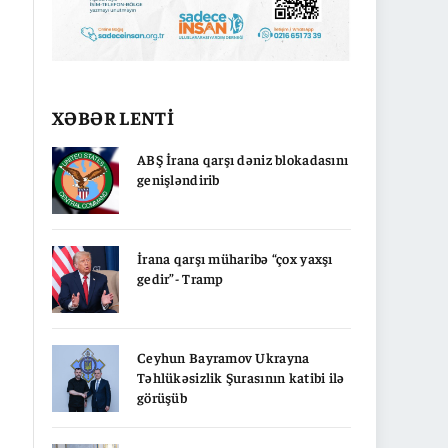
XƏBƏR LENTİ
ABŞ İrana qarşı dəniz blokadasını
genişləndirib
İrana qarşı müharibə “çox yaxşı
gedir”- Tramp
Ceyhun Bayramov Ukrayna
Təhlükəsizlik Şurasının katibi ilə
görüşüb