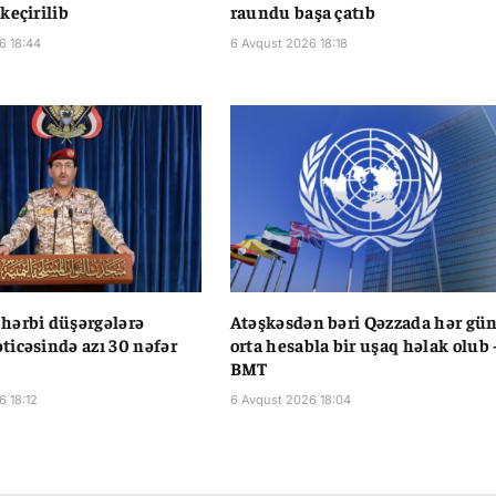
keçirilib
raundu başa çatıb
6 18:44
6 Avqust 2026 18:18
hərbi düşərgələrə
Atəşkəsdən bəri Qəzzada hər gü
icəsində azı 30 nəfər
orta hesabla bir uşaq həlak olub 
BMT
6 18:12
6 Avqust 2026 18:04