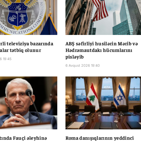
rli televiziya bazarında
ABŞ səfirliyi husilərin Mərib və
alar tətbiq olunur
Hədrəmautdakı hücumlarını
pisləyib
6 19:45
6 Avqust 2026 19:40
ında Fauçi əleyhinə
Roma danışıqlarının yeddinci