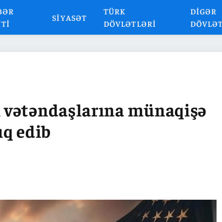
BƏR
TÜRK
DIGƏR
SIYASƏT
NTI
DÖVLƏTLƏRI
DÖVLƏ
 vətəndaşlarına münaqişə
ıq edib