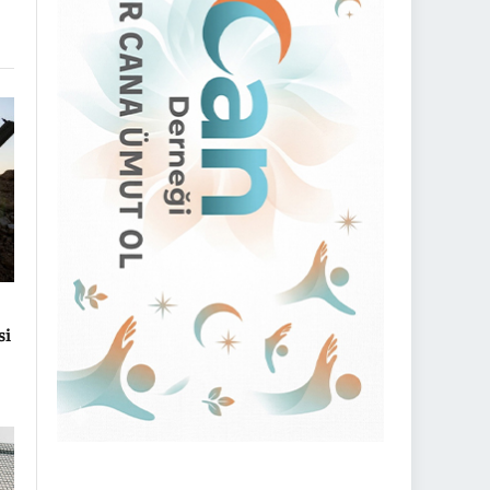
nk
si