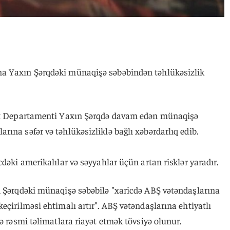
a Yaxın Şərqdəki münaqişə səbəbindən təhlükəsizlik
lət Departamenti Yaxın Şərqdə davam edən münaqişə
ına səfər və təhlükəsizliklə bağlı xəbərdarlıq edib.
dəki amerikalılar və səyyahlar üçün artan risklər yaradır.
n Şərqdəki münaqişə səbəbilə "xaricdə ABŞ vətəndaşlarına
eçirilməsi ehtimalı artır". ABŞ vətəndaşlarına ehtiyatlı
ə rəsmi təlimatlara riayət etmək tövsiyə olunur.