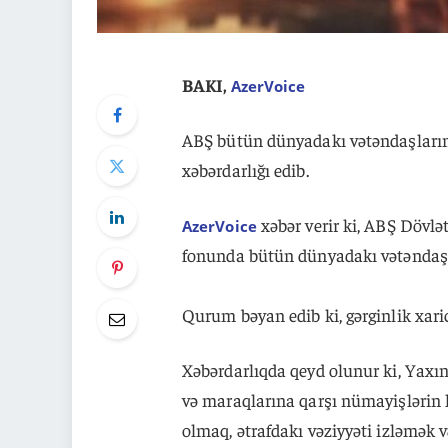
BAKI,
AzerVoice
ABŞ bütün dünyadakı vətəndaşların
xəbərdarlığı edib.
xəbər verir ki, ABŞ Döv
AzerVoice
fonunda bütün dünyadakı vətəndaşlar
Qurum bəyan edib ki, gərginlik xaric
Xəbərdarlıqda qeyd olunur ki, Yaxı
və maraqlarına qarşı nümayişlərin k
olmaq, ətrafdakı vəziyyəti izləmək v