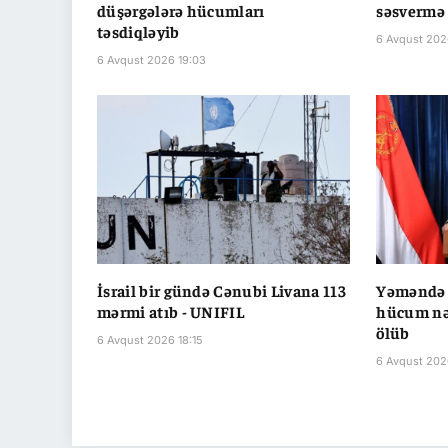
düşərgələrə hücumları
səsvermə 
təsdiqləyib
6 Avqust 202
6 Avqust 2026 19:03
İsrail bir gündə Cənubi Livana 113
Yəməndə 
mərmi atıb - UNIFIL
hücum nət
ölüb
6 Avqust 2026 18:15
6 Avqust 202