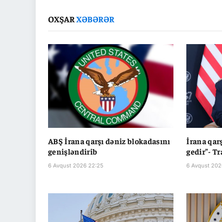
OXŞAR
XƏBƏRƏR
ABŞ İrana qarşı dəniz blokadasını
İrana qar
genişləndirib
gedir”- T
6 Avqust 2026 22:25
6 Avqust 202