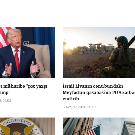
Li
şı müharibə “çox yaxşı
İsrail Livanın cənubundakı
ramp
Meyfadun qəsəbəsinə PUA zərbə
endirib
6 21:53
6 Avqust 2026 20:01