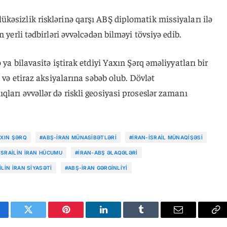
kəsizlik risklərinə qarşı ABŞ diplomatik missiyaları ilə
 yerli tədbirləri əvvəlcədən bilməyi tövsiyə edib.
 ya bilavasitə iştirak etdiyi Yaxın Şərq əməliyyatları bir
a və etiraz aksiyalarına səbəb olub. Dövlət
ları əvvəllər də riskli geosiyasi proseslər zamanı
AXIN ŞƏRQ
#ABŞ-İRAN MÜNASIBƏTLƏRI
#İRAN-İSRAIL MÜNAQIŞƏSI
İSRAILIN İRAN HÜCUMU
#İRAN-ABŞ ƏLAQƏLƏRI
ILIN İRAN SIYASƏTI
#ABŞ-İRAN GƏRGINLIYI
cebook
Twitter
Pinterest
LinkedIn
Tumblr
Email
Co