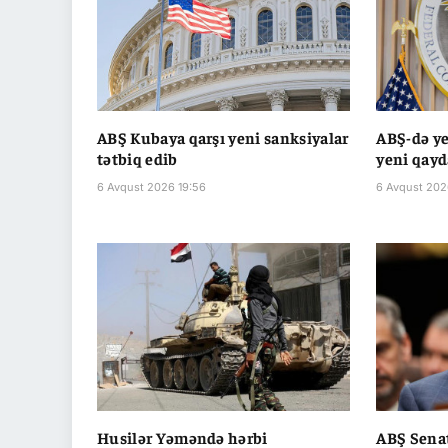
ABŞ Kubaya qarşı yeni sanksiyalar
ABŞ-də ye
tətbiq edib
yeni qayd
6 Avqust 2026 19:56
6 Avqust 202
Husilər Yəməndə hərbi
ABŞ Senat