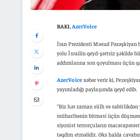
BAKI,
AzerVoice
İran Prezidenti Məsud Pəzəşkiyan b
yolu İsrailin qeyd-şərtsiz şəkildə 
addımlarına son qoyulması üçün qət
AzerVoice
xəbər verir ki, Pezeşkiya
yayımladığı paylaşımda qeyd edib.
“Biz hər zaman sülh və sabitlikdən
müharibənin bitməsi üçün düşmən q
siyonist terrorçuların macərapərəst
təqdim etməlidir. Əks halda cavabı