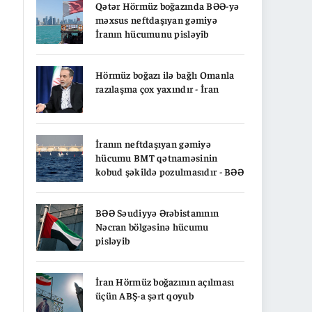
Qətər Hörmüz boğazında BƏƏ-yə
məxsus neftdaşıyan gəmiyə
İranın hücumunu pisləyib
Hörmüz boğazı ilə bağlı Omanla
razılaşma çox yaxındır - İran
İranın neftdaşıyan gəmiyə
hücumu BMT qətnaməsinin
kobud şəkildə pozulmasıdır - BƏƏ
BƏƏ Səudiyyə Ərəbistanının
Nəcran bölgəsinə hücumu
pisləyib
İran Hörmüz boğazının açılması
üçün ABŞ-a şərt qoyub