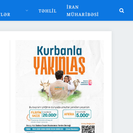
İRAN
TƏHLIL
TLƏR
MÜHARIBƏSI