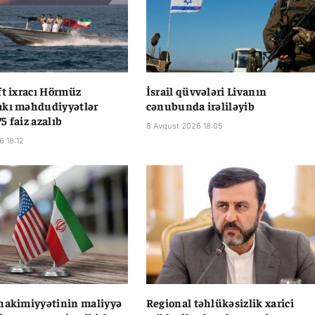
ft ixracı Hörmüz
İsrail qüvvələri Livanın
akı məhdudiyyətlər
cənubunda irəliləyib
5 faiz azalıb
8 Avqust 2026 18:05
6 18:12
hakimiyyətinin maliyyə
Regional təhlükəsizlik xarici