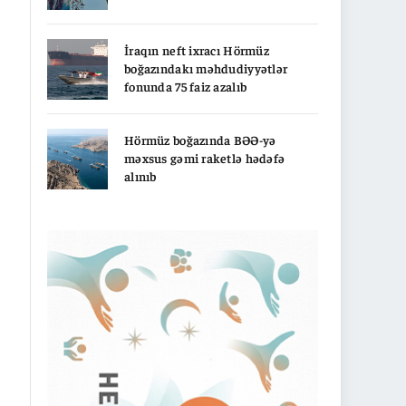
İraqın neft ixracı Hörmüz
boğazındakı məhdudiyyətlər
fonunda 75 faiz azalıb
Hörmüz boğazında BƏƏ-yə
məxsus gəmi raketlə hədəfə
alınıb