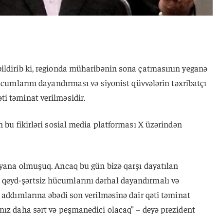
ildirib ki, regionda müharibənin sona çatmasının yeganə
hücumlarını dayandırması və siyonist qüvvələrin təxribatçı
i təminat verilməsidir.
n bu fikirləri sosial media platforması X üzərindən
 yana olmuşuq. Ancaq bu gün bizə qarşı dayatılan
eyd-şərtsiz hücumlarını dərhal dayandırmalı və
 addımlarına əbədi son verilməsinə dair qəti təminat
mız daha sərt və peşmanedici olacaq” – deyə prezident