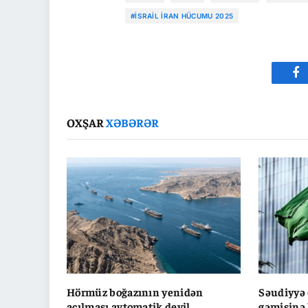
#İSRAIL İRAN HÜCUMU 2025
Fa
OXŞAR
XƏBƏRƏR
Hörmüz boğazının yenidən
Səudiyyə 
açılması avtomatik deyil,
gəmisinə