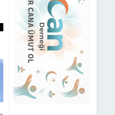
py
nk
ir