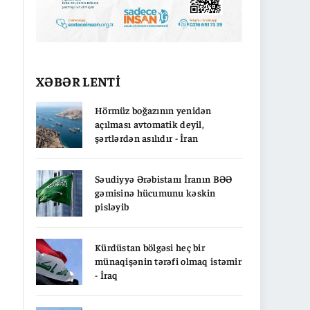
XƏBƏR LENTİ
Hörmüz boğazının yenidən
açılması avtomatik deyil,
şərtlərdən asılıdır - İran
Səudiyyə Ərəbistanı İranın BƏƏ
gəmisinə hücumunu kəskin
pisləyib
Kürdüstan bölgəsi heç bir
münaqişənin tərəfi olmaq istəmir
- İraq