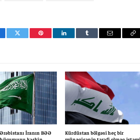
cebook
Twitter
Pinterest
LinkedIn
Tumblr
Email
Co
Li
Ərəbistanı İranın BƏƏ
Kürdüstan bölgəsi heç bir
 hücumunu kəskin
münaqişənin tərəfi olmaq istəm