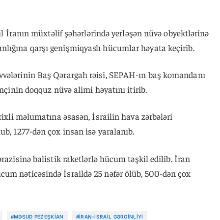
ail İranın müxtəlif şəhərlərində yerləşən nüvə obyektlərinə
lığına qarşı genişmiqyaslı hücumlar həyata keçirib.
vvələrinin Baş Qərargah rəisi, SEPAH-ın baş komandanı
əmçinin doqquz nüvə alimi həyatını itirib.
rixli məlumatına əsasən, İsrailin hava zərbələri
ub, 1277-dən çox insan isə yaralanıb.
razisinə balistik raketlərlə hücum təşkil edilib. İran
um nəticəsində İsraildə 25 nəfər ölüb, 500-dən çox
#MƏSUD PEZEŞKIAN
#İRAN-İSRAIL GƏRGINLIYI