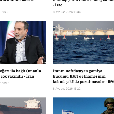
- İraq
6 18:38
8 Avqust 2026 18:34
ğazı ilə bağlı Omanla
İranın neftdaşıyan gəmiyə
çox yaxındır - İran
hücumu BMT qətnaməsinin
kobud şəkildə pozulmasıdır - B
6 18:26
8 Avqust 2026 18:22