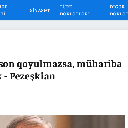
BƏR
TÜRK
DIGƏR
SIYASƏT
NTI
DÖVLƏTLƏRI
DÖVLƏ
 son qoyulmazsa, müharibə
 - Pezeşkian