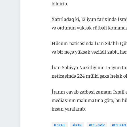
bildirib.
Xatırladaq ki, 13 iyun tarixində İsr
və ordunun yüksək rütbəli komandan
Hücum nəticəsində İran Silahlı Qü
və bir neçə yüksək vəzifəli zabit, h
İran Səhiyyə Nazirliyinin 15 iyun ta
nəticəsində 224 mülki şəxs həlak ol
İranın cavab zərbəsi zamanı İsrail ə
mediasının məlumatına görə, bu hüc
insan yaralanıb.
#İSRAIL
#İRAN
#TEL-ƏVIV
#TEHRAN