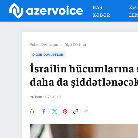
BAŞ
XƏ
XƏBƏR
LE
Voice of Azerbaijan
/
Digər Dövlətlər
DIGƏR DÖVLƏTLƏR
İsrailin hücumlarına
daha da şiddətlənəcək
20 İyun 2025 13:07