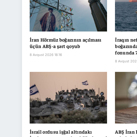
İran Hörmüz boğazının açılması
İraqın ne
üçün ABŞ-a şərt qoyub
boğazınd
fonunda 7
8 Avqust 2026 18:16
8 Avqust 202
İsrail ordusu işğal altındakı
ABŞ İran 