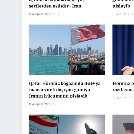
şərtlərdən asılıdır - İran
pisləyib
8 Avqust 2026 19:20
8 Avqust 202
Qətər Hörmüz boğazında BƏƏ-yə
Hörmüz bo
məxsus neftdaşıyan gəmiyə
razılaşma 
İranın hücumunu pisləyib
8 Avqust 202
8 Avqust 2026 18:30