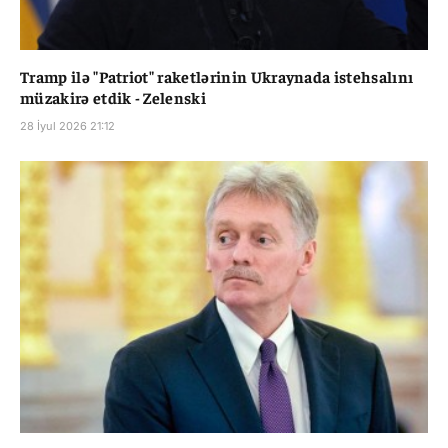
Tramp ilə "Patriot" raketlərinin Ukraynada istehsalını
müzakirə etdik - Zelenski
28 İyul 2026 21:12