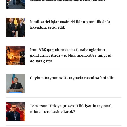
İsrail xarici işlər naziri 44 ildən sonra ilk dəfə
Ekvadora səfər edib
İran-ABŞ qarşıdurması neft nəhənglərinin
gəlirlərini artırdı – rüblük mənfəət 93 milyard
dollara çatdı
Ceyhun Bayramov Ukraynada rəsmi səfərdədir
Terrorsuz Türkiyə prosesi Türkiyənin regional
roluna necə təsir edəcək?