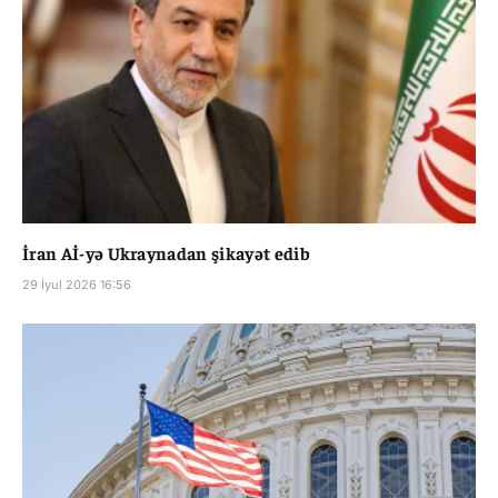
İran Aİ-yə Ukraynadan şikayət edib
29 İyul 2026 16:56