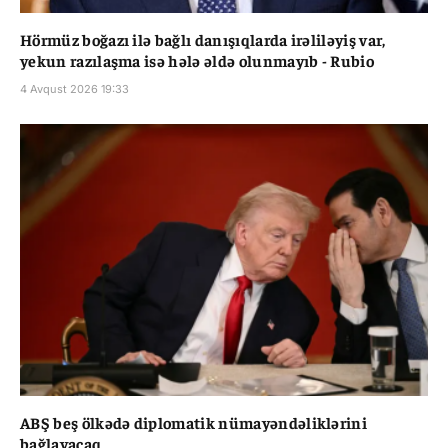
Hörmüz boğazı ilə bağlı danışıqlarda irəliləyiş var,
yekun razılaşma isə hələ əldə olunmayıb - Rubio
4 Avqust 2026 19:33
ABŞ beş ölkədə diplomatik nümayəndəliklərini
bağlayacaq