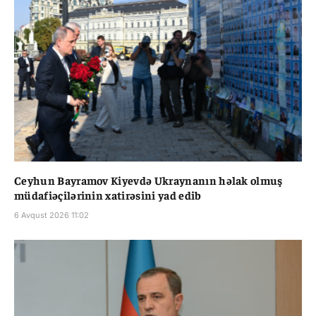
Ceyhun Bayramov Kiyevdə Ukraynanın həlak olmuş
müdafiəçilərinin xatirəsini yad edib
6 Avqust 2026 11:02