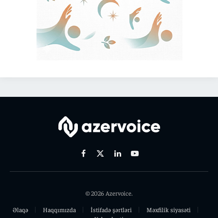
Facebook
X
Linkedin
Youtube
(Twitter)
© 2026 Azervoice.
Əlaqə
Haqqımızda
İstifadə şərtləri
Məxfilik siyasəti