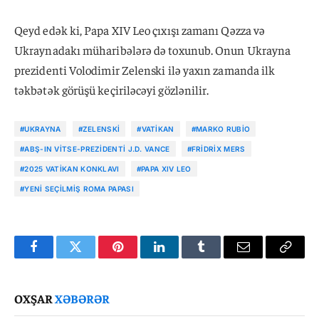
Qeyd edək ki, Papa XIV Leo çıxışı zamanı Qəzza və
Ukraynadakı müharibələrə də toxunub. Onun Ukrayna
prezidenti Volodimir Zelenski ilə yaxın zamanda ilk
təkbətək görüşü keçiriləcəyi gözlənilir.
#UKRAYNA
#ZELENSKI
#VATIKAN
#MARKO RUBIO
#ABŞ-IN VITSE-PREZIDENTI J.D. VANCE
#FRIDRIX MERS
#2025 VATIKAN KONKLAVI
#PAPA XIV LEO
#YENI SEÇILMIŞ ROMA PAPASI
Facebook
Twitter
Pinterest
LinkedIn
Tumblr
Email
Copy
Link
OXŞAR
XƏBƏRƏR