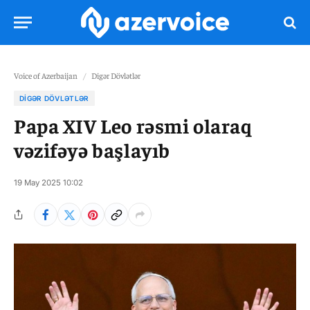
Voice of Azerbaijan
/
Digər Dövlətlər
DIGƏR DÖVLƏTLƏR
Papa XIV Leo rəsmi olaraq
vəzifəyə başlayıb
19 May 2025 10:02