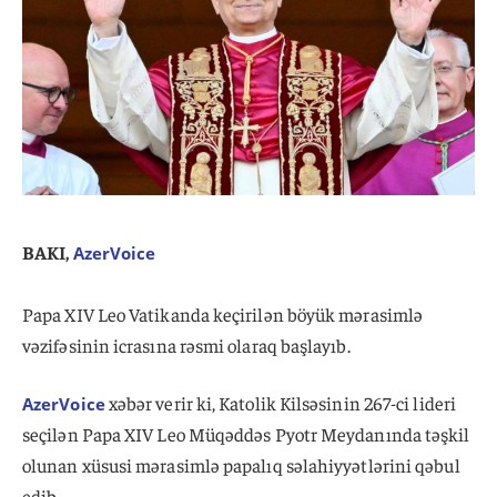
BAKI,
AzerVoice
Papa XIV Leo Vatikanda keçirilən böyük mərasimlə
vəzifəsinin icrasına rəsmi olaraq başlayıb.
xəbər verir ki, Katolik Kilsəsinin 267-ci lideri
AzerVoice
seçilən Papa XIV Leo Müqəddəs Pyotr Meydanında təşkil
olunan xüsusi mərasimlə papalıq səlahiyyətlərini qəbul
edib.