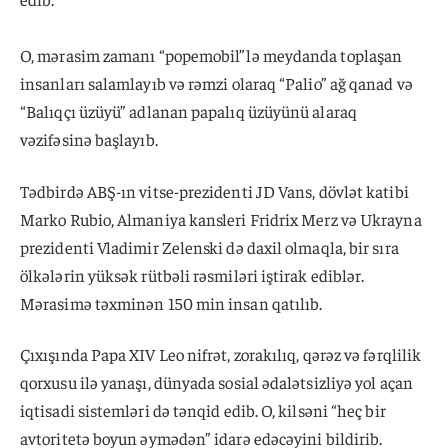
O, mərasim zamanı “popemobil”lə meydanda toplaşan
insanları salamlayıb və rəmzi olaraq “Palio” ağ qanad və
“Balıqçı üzüyü” adlanan papalıq üzüyünü alaraq
vəzifəsinə başlayıb.
Tədbirdə ABŞ-ın vitse-prezidenti JD Vans, dövlət katibi
Marko Rubio, Almaniya kansleri Fridrix Merz və Ukrayna
prezidenti Vladimir Zelenski də daxil olmaqla, bir sıra
ölkələrin yüksək rütbəli rəsmiləri iştirak ediblər.
Mərasimə təxminən 150 min insan qatılıb.
Çıxışında Papa XIV Leo nifrət, zorakılıq, qərəz və fərqlilik
qorxusu ilə yanaşı, dünyada sosial ədalətsizliyə yol açan
iqtisadi sistemləri də tənqid edib. O, kilsəni “heç bir
avtoritetə boyun əymədən” idarə edəcəyini bildirib.