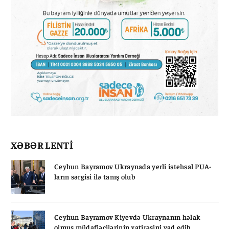
XƏBƏR LENTİ
Ceyhun Bayramov Ukraynada yerli istehsal PUA-
ların sərgisi ilə tanış olub
Ceyhun Bayramov Kiyevdə Ukraynanın həlak
olmuş müdafiəçilərinin xatirəsini yad edib