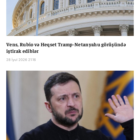
Vens, Rubio və Heqset Tramp-Netanyahu görüşündə
iştirak ediblər
28 İyul 2026 21:16