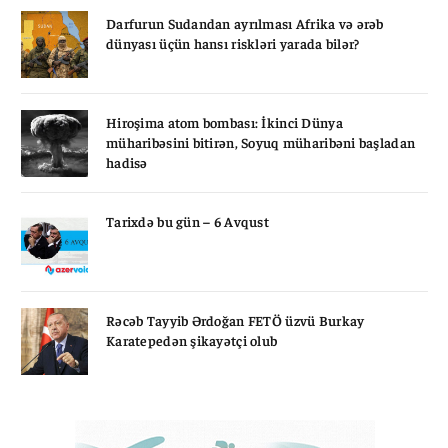
Darfurun Sudandan ayrılması Afrika və ərəb
dünyası üçün hansı riskləri yarada bilər?
Hiroşima atom bombası: İkinci Dünya
müharibəsini bitirən, Soyuq müharibəni başladan
hadisə
Tarixdə bu gün – 6 Avqust
Rəcəb Tayyib Ərdoğan FETÖ üzvü Burkay
Karatepedən şikayətçi olub