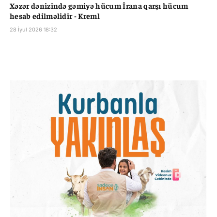
Xəzər dənizində gəmiyə hücum İrana qarşı hücum
hesab edilməlidir - Kreml
28 İyul 2026 18:32