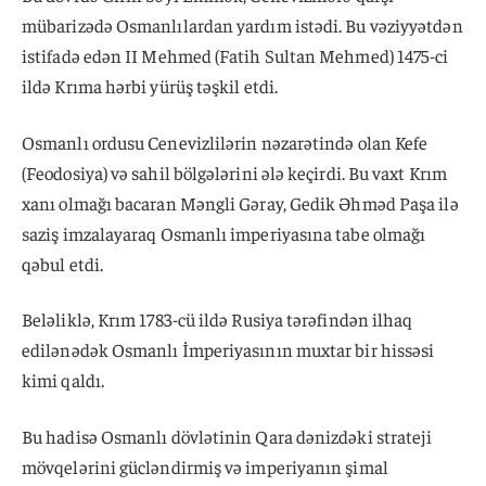
mübarizədə Osmanlılardan yardım istədi. Bu vəziyyətdən
istifadə edən II Mehmed (Fatih Sultan Mehmed) 1475-ci
ildə Krıma hərbi yürüş təşkil etdi.
Osmanlı ordusu Cenevizlilərin nəzarətində olan Kefe
(Feodosiya) və sahil bölgələrini ələ keçirdi. Bu vaxt Krım
xanı olmağı bacaran Məngli Gəray, Gedik Əhməd Paşa ilə
saziş imzalayaraq Osmanlı imperiyasına tabe olmağı
qəbul etdi.
Beləliklə, Krım 1783-cü ildə Rusiya tərəfindən ilhaq
edilənədək Osmanlı İmperiyasının muxtar bir hissəsi
kimi qaldı.
Bu hadisə Osmanlı dövlətinin Qara dənizdəki strateji
mövqelərini gücləndirmiş və imperiyanın şimal