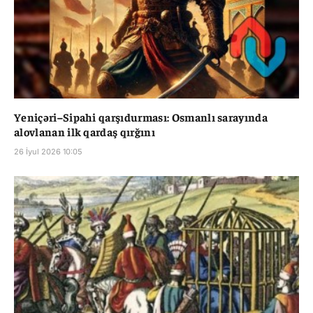
Yeniçəri–Sipahi qarşıdurması: Osmanlı sarayında
alovlanan ilk qardaş qırğını
26 İyul 2026 10:05