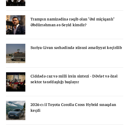
Trampın namizədinə rəqib olan "Əsl miçiqanlı"
Əbdürrəhman əs-Seyid kimdir?
Suriya-Livan sərhədində xüsusi əməliyyat keçirilib
Ciddədə caz və milli irsin sintezi - Dövlət və özəl
sektor tərəfdaşlığı başlayır
2026-cı il Toyota Corolla Cross Hybrid sınaqdan
keçdi