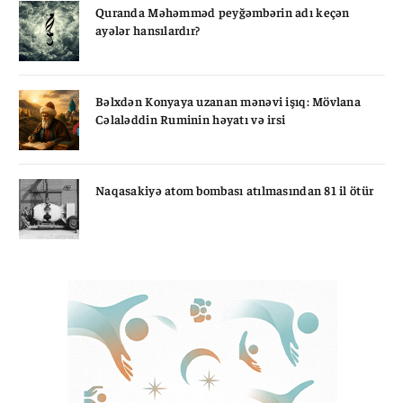
Quranda Məhəmməd peyğəmbərin adı keçən
ayələr hansılardır?
Bəlxdən Konyaya uzanan mənəvi işıq: Mövlana
Cəlaləddin Ruminin həyatı və irsi
Naqasakiyə atom bombası atılmasından 81 il ötür