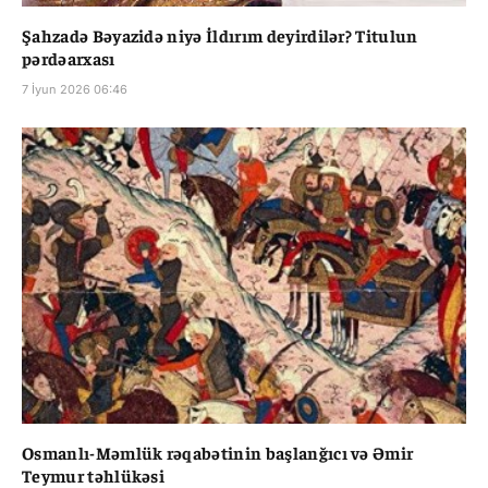
Şahzadə Bəyazidə niyə İldırım deyirdilər? Titulun
pərdəarxası
7 İyun 2026 06:46
Osmanlı-Məmlük rəqabətinin başlanğıcı və Əmir
Teymur təhlükəsi