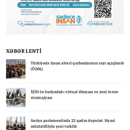
XƏBƏR LENTİ
Türkiyədə insan alveri qurbanlarının sayı açıqlanıb
(ÖZƏL)
İŞİD-in Suriyadakı virtual dünyası və yeni terror
strateqiyası
Suriya parlamentində 22 qadın deputat: Siyasi
müxtəlifliyin yeni tərkibi