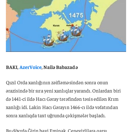
BAKI,
AzerVoice
, Nailə Babazadə
Qızıl Orda xanlığının zəifləməsindən sonra onun
ərazisində bir sıra yeni xanlıqlar yarandı. Onlardan biri
də 1441-ci ildə Hacı Gəray tərəfindən təsis edilən Krım
xanlığı idi. Lakin Hacı Gərayın 1466-cı ildə vəfatından
sonra xanlıqda taxt uğrunda çəkişmələr başladı.
Bu dövrdə Ğirin bəyi Eminək, Cenevizlilərə qarşı