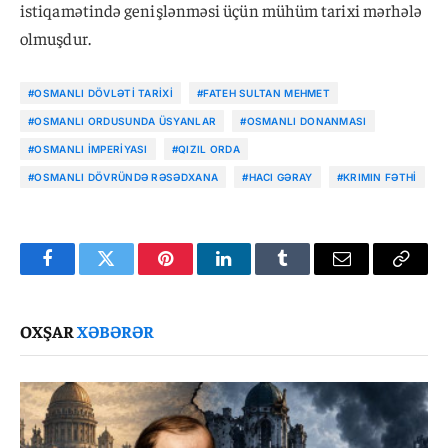
istiqamətində genişlənməsi üçün mühüm tarixi mərhələ
olmuşdur.
#OSMANLI DÖVLƏTI TARIXI
#FATEH SULTAN MEHMET
#OSMANLI ORDUSUNDA ÜSYANLAR
#OSMANLI DONANMASI
#OSMANLI İMPERIYASI
#QIZIL ORDA
#OSMANLI DÖVRÜNDƏ RƏSƏDXANA
#HACI GƏRAY
#KRIMIN FƏTHI
Facebook
Twitter
Pinterest
LinkedIn
Tumblr
Email
Copy
Link
OXŞAR
XƏBƏRƏR