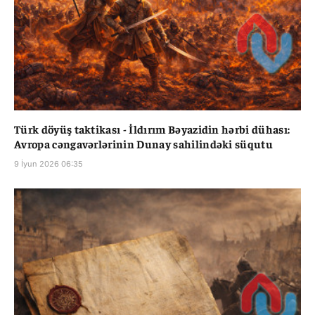
Türk döyüş taktikası - İldırım Bəyazidin hərbi dühası:
Avropa cəngavərlərinin Dunay sahilindəki süqutu
9 İyun 2026 06:35