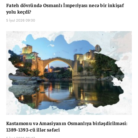
Fateh dövründə Osmanlı İmperiyası necə bir inkişaf
yolu keçdi?
5 İyul 2026 09:00
Kastamonu və Amasiyanın Osmanlıya birləşdirilməsi:
1389-1393-cü illər səfəri