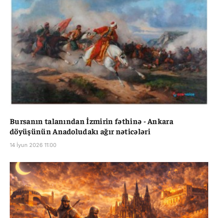
Bursanın talanından İzmirin fəthinə - Ankara
döyüşünün Anadoludakı ağır nəticələri
14 İyun 2026 11:00