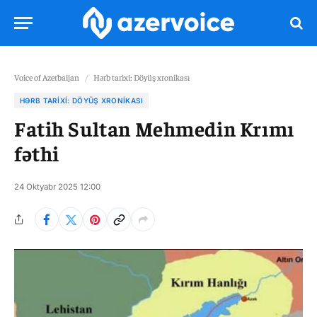
Voice of Azerbaijan
/
Hərb tarixi: Döyüş xronikası
HƏRB TARIXI: DÖYÜŞ XRONIKASI
Fatih Sultan Mehmedin Krımı
fəthi
24 Oktyabr 2025 12:00