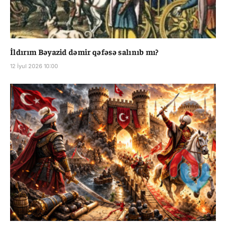
İldırım Bəyazid dəmir qəfəsə salınıb mı?
12 İyul 2026 10:00