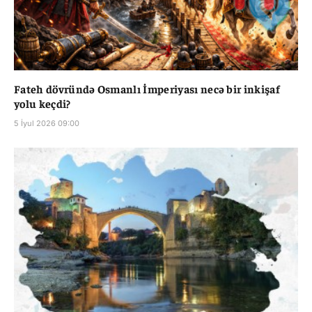
Fateh dövründə Osmanlı İmperiyası necə bir inkişaf
yolu keçdi?
5 İyul 2026 09:00