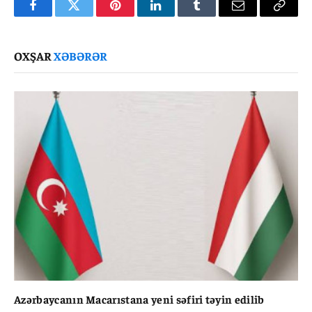
Facebook
Twitter
Pinterest
LinkedIn
Tumblr
Email
Copy
Link
OXŞAR
XƏBƏRƏR
Azərbaycanın Macarıstana yeni səfiri təyin edilib