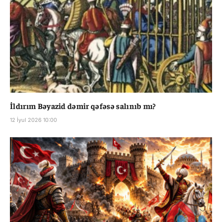
İldırım Bəyazid dəmir qəfəsə salınıb mı?
12 İyul 2026 10:00