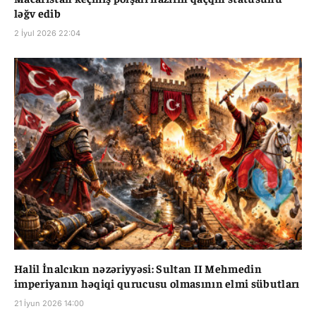
ləğv edib
2 İyul 2026 22:04
Halil İnalcıkın nəzəriyyəsi: Sultan II Mehmedin
imperiyanın həqiqi qurucusu olmasının elmi sübutları
21 İyun 2026 14:00