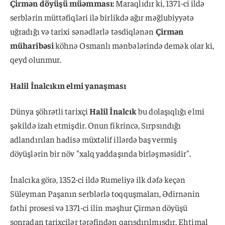
Çirmən döyüşü müəmması:
Maraqlıdır ki, 1371-ci ildə
serblərin müttəfiqləri ilə birlikdə ağır məğlubiyyətə
uğradığı və tarixi sənədlərlə təsdiqlənən
Çirmən
müharibəsi
köhnə Osmanlı mənbələrində demək olar ki,
qeyd olunmur.
Halil İnalcıkın elmi yanaşması
Dünya şöhrətli tarixçi
Halil İnalcık
bu dolaşıqlığı elmi
şəkildə izah etmişdir. Onun fikrincə, Sırpsındığı
adlandırılan hadisə müxtəlif illərdə baş vermiş
döyüşlərin bir növ "xalq yaddaşında birləşməsidir".
İnalcıka görə, 1352-ci ildə Rumeliyə ilk dəfə keçən
Süleyman Paşanın serblərlə toqquşmaları, Ədirnənin
fəthi prosesi və 1371-ci ilin məşhur Çirmən döyüşü
sonradan tarixçilər tərəfindən qarışdırılmışdır. Ehtimal