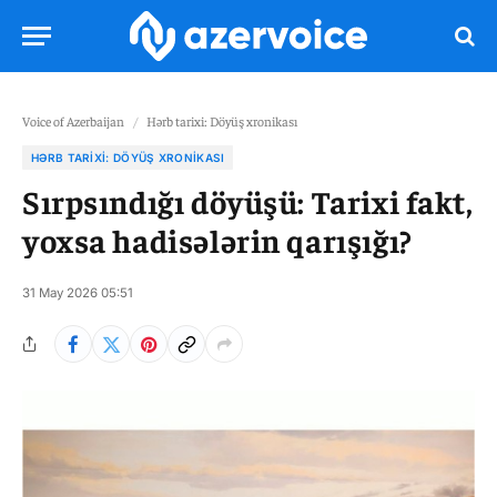
Voice of Azerbaijan
/
Hərb tarixi: Döyüş xronikası
HƏRB TARIXI: DÖYÜŞ XRONIKASI
Sırpsındığı döyüşü: Tarixi fakt,
yoxsa hadisələrin qarışığı?
31 May 2026 05:51