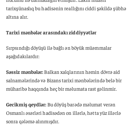
tarixşünaslıq bu hadisənin reallığını ciddi şəkildə şübhə
altına alır.
Tarixi mənbələr arasındakı ziddiyyətlər
Sırpsındığı döyüşü ilə bağlı ən böyük müəmmalar
aşağıdakılardır:
Səssiz mənbələr:
Balkan xalqlarının həmin dövrə aid
salnamələrində və Bizans tarixi mənbələrində belə bir
müharibə haqqında heç bir məlumata rast gəlinmir.
Gecikmiş qeydlər:
Bu döyüş barədə məlumat verən
Osmanlı əsərləri hadisədən on illərlə, hətta yüz illərlə
sonra qələmə alınmışdır.