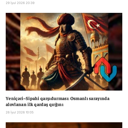
29 İyul 2026 20:39
Yeniçəri–Sipahi qarşıdurması: Osmanlı sarayında
alovlanan ilk qardaş qırğını
26 İyul 2026 10:05