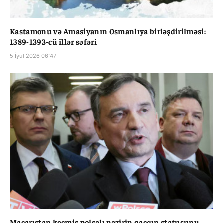
Kastamonu və Amasiyanın Osmanlıya birləşdirilməsi:
1389-1393-cü illər səfəri
5 İyul 2026 06:47
Macarıstan keçmiş polşalı nazirin qaçqın statusunu