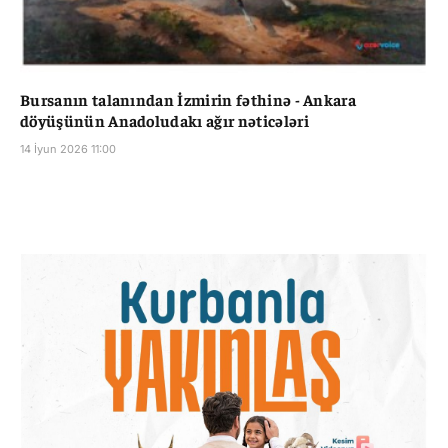
Bursanın talanından İzmirin fəthinə - Ankara
döyüşünün Anadoludakı ağır nəticələri
14 İyun 2026 11:00