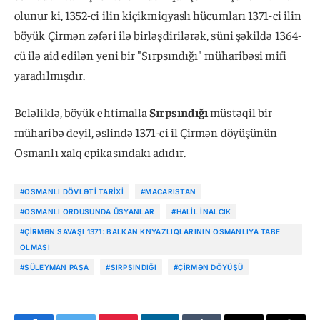
olunur ki, 1352-ci ilin kiçikmiqyaslı hücumları 1371-ci ilin
böyük Çirmən zəfəri ilə birləşdirilərək, süni şəkildə 1364-
cü ilə aid edilən yeni bir "Sırpsındığı" müharibəsi mifi
yaradılmışdır.
Beləliklə, böyük ehtimalla
Sırpsındığı
müstəqil bir
müharibə deyil, əslində 1371-ci il Çirmən döyüşünün
Osmanlı xalq epikasındakı adıdır.
#OSMANLI DÖVLƏTI TARIXI
#MACARISTAN
#OSMANLI ORDUSUNDA ÜSYANLAR
#HALIL İNALCIK
#ÇIRMƏN SAVAŞI 1371: BALKAN KNYAZLIQLARININ OSMANLIYA TABE
OLMASI
#SÜLEYMAN PAŞA
#SIRPSINDIĞI
#ÇIRMƏN DÖYÜŞÜ