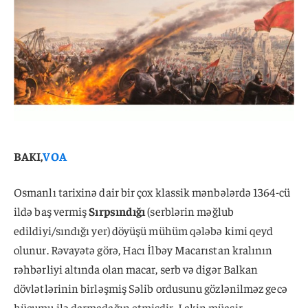
BAKI,
VOA
Osmanlı tarixinə dair bir çox klassik mənbələrdə 1364-cü
ildə baş vermiş
Sırpsındığı
(serblərin məğlub
edildiyi/sındığı yer) döyüşü mühüm qələbə kimi qeyd
olunur. Rəvayətə görə, Hacı İlbəy Macarıstan kralının
rəhbərliyi altında olan macar, serb və digər Balkan
dövlətlərinin birləşmiş Səlib ordusunu gözlənilməz gecə
hücumu ilə darmadağın etmişdir. Lakin müasir