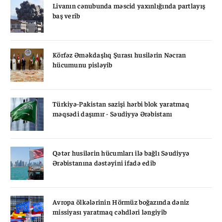
Livanın cənubunda məscid yaxınlığında partlayış
baş verib
Körfəz Əməkdaşlıq Şurası husilərin Nəcran
hücumunu pisləyib
Türkiyə-Pakistan sazişi hərbi blok yaratmaq
məqsədi daşımır - Səudiyyə Ərəbistanı
Qətər husilərin hücumları ilə bağlı Səudiyyə
Ərəbistanına dəstəyini ifadə edib
Avropa ölkələrinin Hörmüz boğazında dəniz
missiyası yaratmaq cəhdləri ləngiyib