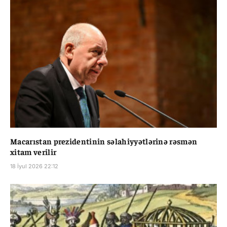
Macarıstan prezidentinin səlahiyyətlərinə rəsmən
xitam verilir
18 İyul 2026 22:12