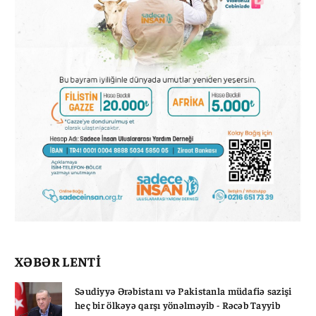
XƏBƏR LENTİ
Səudiyyə Ərəbistanı və Pakistanla müdafiə sazişi
heç bir ölkəyə qarşı yönəlməyib - Rəcəb Tayyib