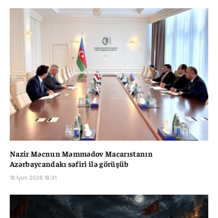
Nazir Məcnun Məmmədov Macarıstanın
Azərbaycandakı səfiri ilə görüşüb
18 İyun 2026 18:31