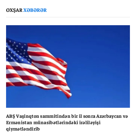
Link
OXŞAR
XƏBƏRƏR
ABŞ Vaşinqton sammitindən bir il sonra Azərbaycan və
Ermənistan münasibətlərindəki irəliləyişi
qiymətləndirib