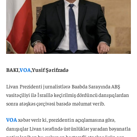
BAKI,
VOA
,Yusif Şərifzadə
Livan Prezidenti jurnalistlərə Baabda Sarayında ABŞ
vasitəçiliyi ilə İsraillə keçirilmiş dördüncü danışıqlardan
sonra atəşkəs çərçivəsi barədə məlumat verib.
VOA
xəbər verir ki, prezidentin açıqlamasına görə,
danışıqlar Livan tərəfində üstünlüklər yaradan bəyanatla
nəticələnib və bu, yekun və hərtərəfli atəşkəs üçün son