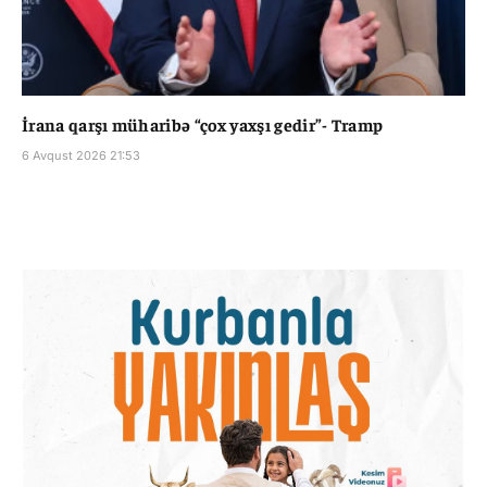
İrana qarşı müharibə “çox yaxşı gedir”- Tramp
6 Avqust 2026 21:53