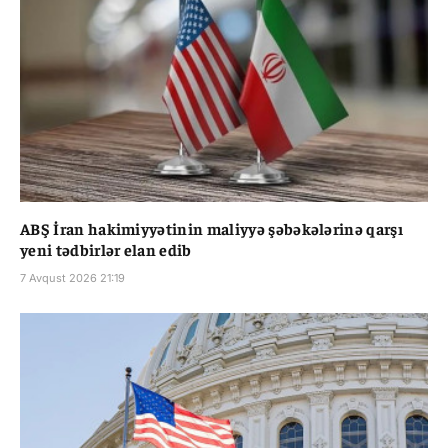
ABŞ İran hakimiyyətinin maliyyə şəbəkələrinə qarşı
yeni tədbirlər elan edib
7 Avqust 2026 21:19