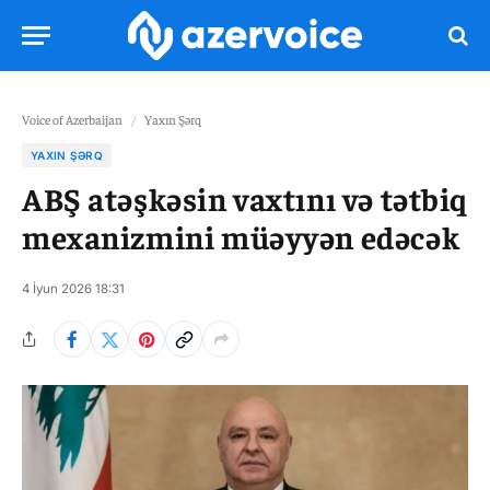
Voice of Azerbaijan
/
Yaxın Şərq
YAXIN ŞƏRQ
ABŞ atəşkəsin vaxtını və tətbiq
mexanizmini müəyyən edəcək
4 İyun 2026 18:31