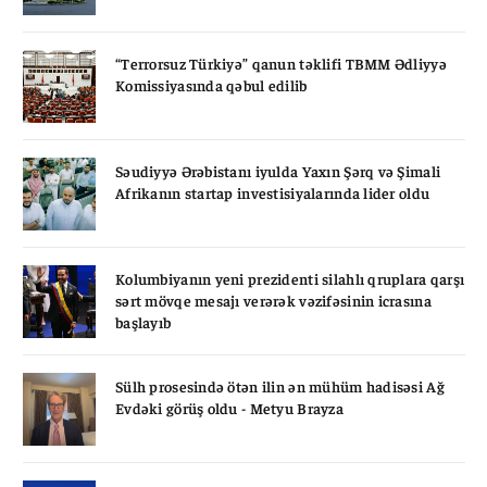
“Terrorsuz Türkiyə” qanun təklifi TBMM Ədliyyə
Komissiyasında qəbul edilib
Səudiyyə Ərəbistanı iyulda Yaxın Şərq və Şimali
Afrikanın startap investisiyalarında lider oldu
Kolumbiyanın yeni prezidenti silahlı qruplara qarşı
sərt mövqe mesajı verərək vəzifəsinin icrasına
başlayıb
Sülh prosesində ötən ilin ən mühüm hadisəsi Ağ
Evdəki görüş oldu - Metyu Brayza