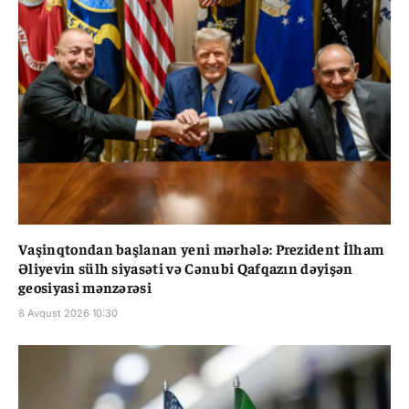
Vaşinqtondan başlanan yeni mərhələ: Prezident İlham
Əliyevin sülh siyasəti və Cənubi Qafqazın dəyişən
geosiyasi mənzərəsi
8 Avqust 2026 10:30