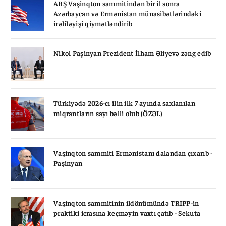
ABŞ Vaşinqton sammitindən bir il sonra
Azərbaycan və Ermənistan münasibətlərindəki
irəliləyişi qiymətləndirib
Nikol Paşinyan Prezident İlham Əliyevə zəng edib
Türkiyədə 2026-cı ilin ilk 7 ayında saxlanılan
miqrantların sayı bəlli olub (ÖZƏL)
Vaşinqton sammiti Ermənistanı dalandan çıxarıb -
Paşinyan
Vaşinqton sammitinin ildönümündə TRIPP-in
praktiki icrasına keçməyin vaxtı çatıb - Sekuta