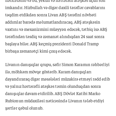
imkandır. Hizbullah və digər daxili tərəflər cavablarını
təqdim etdikdən sonra Livan ABŞ tərəfini növbəti
addımlar barədə məlumatlandıracaq. ABŞ atəşkəsin
vaxtını və mexanizmini müəyyən edəcək, tətbiq isə ABŞ
tərəfindən təsdiq və zəmanət alındıqdan 24 saat sonra
başlaya bilər. ABŞ keçmiş prezidenti Donald Tramp
birbaşa zəmanətçi kimi çıxış edəcək.
Livanın danışıqlar qrupu, səfir Simon Karamın rəhbərliyi
ilə, möhkəm mövqe göstərib. Karam danışıqları
dayandıraraq digər məsələləri müzakirə etməyi rədd edib
və yalnız hərtərəfli atəşkəs təmin olunduqdan sonra
danışıqlar davam etdirilib. ABŞ Dövlət Katibi Marko
Rubionun müdaxiləsi nəticəsində Livanın tələb etdiyi
şərtlər qəbul olunub.