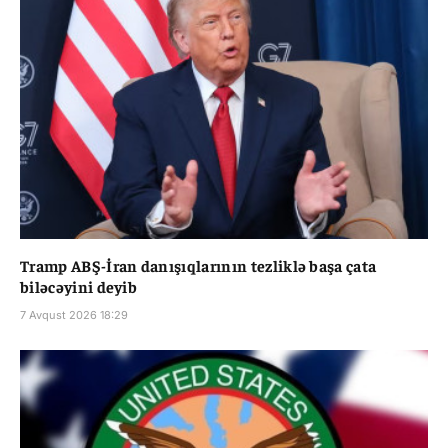
Tramp ABŞ-İran danışıqlarının tezliklə başa çata
biləcəyini deyib
7 Avqust 2026 18:29