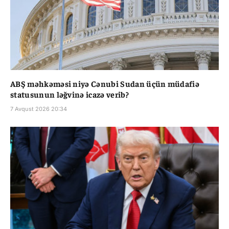
ABŞ məhkəməsi niyə Cənubi Sudan üçün müdafiə
statusunun ləğvinə icazə verib?
7 Avqust 2026 20:34