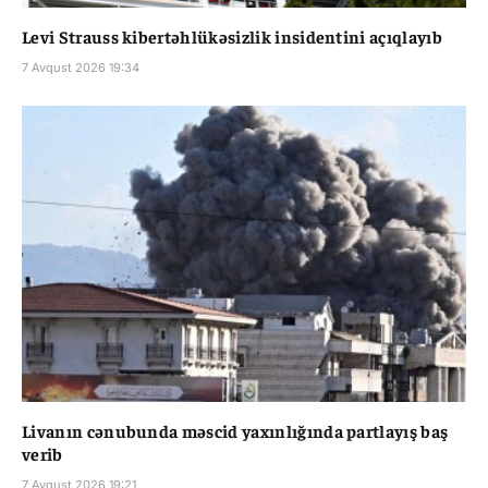
Levi Strauss kibertəhlükəsizlik insidentini açıqlayıb
7 Avqust 2026 19:34
Livanın cənubunda məscid yaxınlığında partlayış baş
verib
7 Avqust 2026 19:21