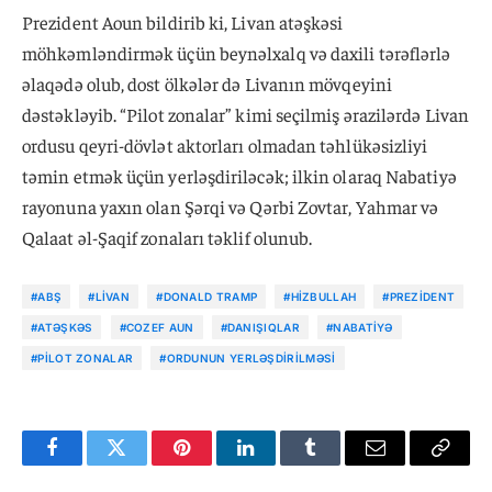
Prezident Aoun bildirib ki, Livan atəşkəsi
möhkəmləndirmək üçün beynəlxalq və daxili tərəflərlə
əlaqədə olub, dost ölkələr də Livanın mövqeyini
dəstəkləyib. “Pilot zonalar” kimi seçilmiş ərazilərdə Livan
ordusu qeyri-dövlət aktorları olmadan təhlükəsizliyi
təmin etmək üçün yerləşdiriləcək; ilkin olaraq Nabatiyə
rayonuna yaxın olan Şərqi və Qərbi Zovtar, Yahmar və
Qalaat əl-Şaqif zonaları təklif olunub.
#ABŞ
#LIVAN
#DONALD TRAMP
#HIZBULLAH
#PREZIDENT
#ATƏŞKƏS
#COZEF AUN
#DANIŞIQLAR
#NABATIYƏ
#PILOT ZONALAR
#ORDUNUN YERLƏŞDIRILMƏSI
Facebook
Twitter
Pinterest
LinkedIn
Tumblr
Email
Copy