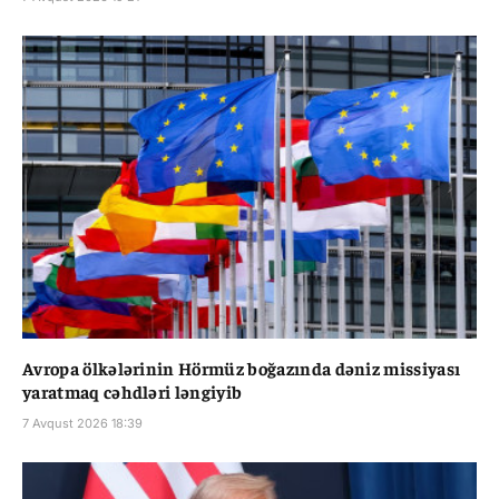
Avropa ölkələrinin Hörmüz boğazında dəniz missiyası
yaratmaq cəhdləri ləngiyib
7 Avqust 2026 18:39