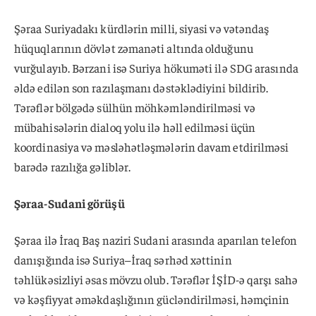
Şəraa Suriyadakı kürdlərin milli, siyasi və vətəndaş
hüquqlarının dövlət zəmanəti altında olduğunu
vurğulayıb. Bərzani isə Suriya hökuməti ilə SDG arasında
əldə edilən son razılaşmanı dəstəklədiyini bildirib.
Tərəflər bölgədə sülhün möhkəmləndirilməsi və
mübahisələrin dialoq yolu ilə həll edilməsi üçün
koordinasiya və məsləhətləşmələrin davam etdirilməsi
barədə razılığa gəliblər.
Şəraa-Sudani görüşü
Şəraa ilə İraq Baş naziri Sudani arasında aparılan telefon
danışığında isə Suriya–İraq sərhəd xəttinin
təhlükəsizliyi əsas mövzu olub. Tərəflər İŞİD-ə qarşı sahə
və kəşfiyyat əməkdaşlığının gücləndirilməsi, həmçinin