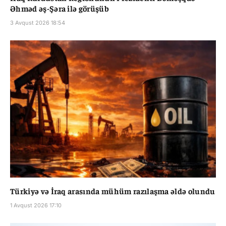
Əhməd əş-Şəra ilə görüşüb
3 Avqust 2026 18:54
Türkiyə və İraq arasında mühüm razılaşma əldə olundu
1 Avqust 2026 17:10