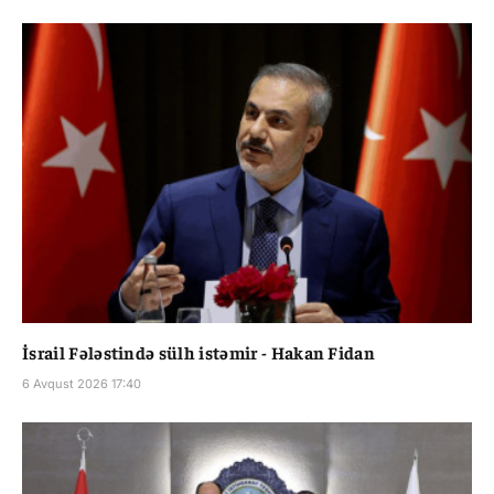
İsrail Fələstində sülh istəmir - Hakan Fidan
6 Avqust 2026 17:40