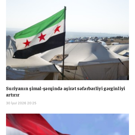
Suriyanın şimal-şərqində aşirət səfərbərliyi gərginliyi
artırır
30 İyul 2026 20:25