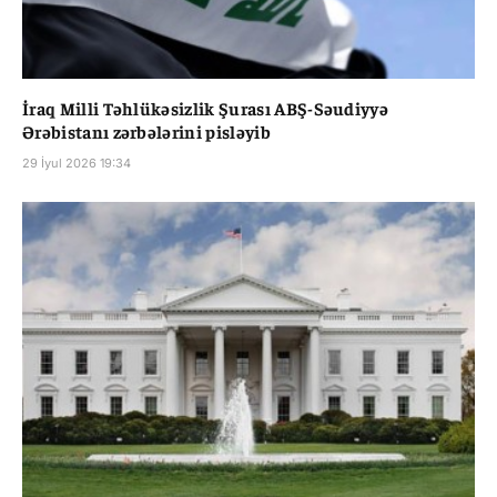
İraq Milli Təhlükəsizlik Şurası ABŞ-Səudiyyə
Ərəbistanı zərbələrini pisləyib
29 İyul 2026 19:34