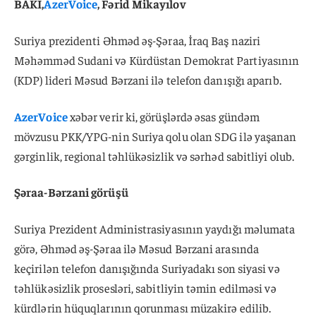
BAKI,
AzerVoice
, Fərid Mikayılov
Suriya prezidenti Əhməd əş-Şəraa, İraq Baş naziri
Məhəmməd Sudani və Kürdüstan Demokrat Partiyasının
(KDP) lideri Məsud Bərzani ilə telefon danışığı aparıb.
AzerVoice
xəbər verir ki, görüşlərdə əsas gündəm
mövzusu PKK/YPG-nin Suriya qolu olan SDG ilə yaşanan
gərginlik, regional təhlükəsizlik və sərhəd sabitliyi olub.
Şəraa-Bərzani görüşü
Suriya Prezident Administrasiyasının yaydığı məlumata
görə, Əhməd əş-Şəraa ilə Məsud Bərzani arasında
keçirilən telefon danışığında Suriyadakı son siyasi və
təhlükəsizlik prosesləri, sabitliyin təmin edilməsi və
kürdlərin hüquqlarının qorunması müzakirə edilib.