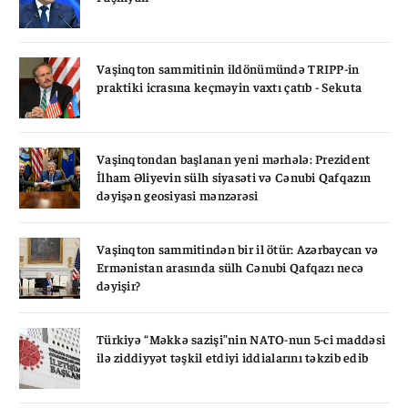
Vaşinqton sammitinin ildönümündə TRIPP-in
praktiki icrasına keçməyin vaxtı çatıb - Sekuta
Vaşinqtondan başlanan yeni mərhələ: Prezident
İlham Əliyevin sülh siyasəti və Cənubi Qafqazın
dəyişən geosiyasi mənzərəsi
Vaşinqton sammitindən bir il ötür: Azərbaycan və
Ermənistan arasında sülh Cənubi Qafqazı necə
dəyişir?
Türkiyə “Məkkə sazişi”nin NATO-nun 5-ci maddəsi
ilə ziddiyyət təşkil etdiyi iddialarını təkzib edib