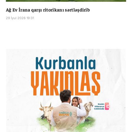
Ağ Ev İrana qarşı ritorikanı sərtləşdirib
29 İyul 2026 19:31