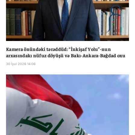
Kamera önündəki tərəddüd: “İnkişaf Yolu”-nun
arxasındakı nüfuz döyüşü və Bakı-Ankara-Bağdad oxu
30 İyul 2026 14:06