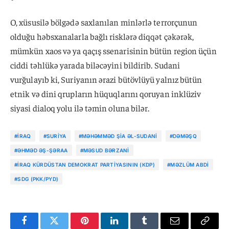
O, xüsusilə bölgədə saxlanılan minlərlə terrorçunun
olduğu həbsxanalarla bağlı risklərə diqqət çəkərək,
mümkün xaos və ya qaçış ssenarisinin bütün region üçün
ciddi təhlükə yarada biləcəyini bildirib. Sudani
vurğulayıb ki, Suriyanın ərazi bütövlüyü yalnız bütün
etnik və dini qrupların hüquqlarını qoruyan inklüziv
siyasi dialoq yolu ilə təmin oluna bilər.
#İRAQ
#SURIYA
#MƏHƏMMƏD ŞIA ƏL-SUDANI
#DƏMƏŞQ
#ƏHMƏD ƏŞ-ŞƏRAA
#MƏSUD BƏRZANI
#İRAQ KÜRDÜSTAN DEMOKRAT PARTIYASININ (KDP)
#MƏZLÜM ABDI
#SDG (PKK/PYD)
Facebook
Twitter
Pinterest
LinkedIn
Tumblr
Email
Copy