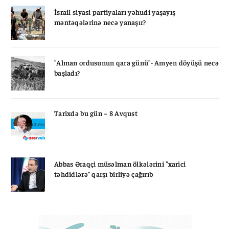
İsrail siyasi partiyaları yəhudi yaşayış
məntəqələrinə necə yanaşır?
"Alman ordusunun qara günü"- Amyen döyüşü necə
başladı?
Tarixdə bu gün – 8 Avqust
Abbas Əraqçi müsəlman ölkələrini "xarici
təhdidlərə" qarşı birliyə çağırıb