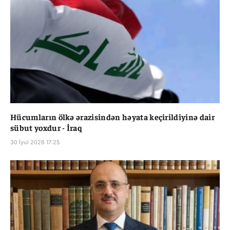
Hücumların ölkə ərazisindən həyata keçirildiyinə dair
sübut yoxdur - İraq
30 İyul 2026 17:25