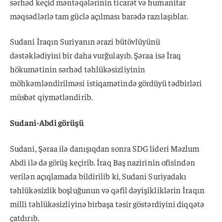
sərhəd keçid məntəqələrinin ticarət və humanitar
məqsədlərlə tam güclə açılması barədə razılaşıblar.
Sudani İraqın Suriyanın ərazi bütövlüyünü
dəstəklədiyini bir daha vurğulayıb. Şəraa isə İraq
hökumətinin sərhəd təhlükəsizliyinin
möhkəmləndirilməsi istiqamətində gördüyü tədbirləri
müsbət qiymətləndirib.
Sudani-Abdi görüşü
Sudani, Şəraa ilə danışıqdan sonra SDG lideri Məzlum
Abdi ilə də görüş keçirib. İraq Baş nazirinin ofisindən
verilən açıqlamada bildirilib ki, Sudani Suriyadakı
təhlükəsizlik boşluğunun və qəfil dəyişikliklərin İraqın
milli təhlükəsizliyinə birbaşa təsir göstərdiyini diqqətə
çatdırıb.