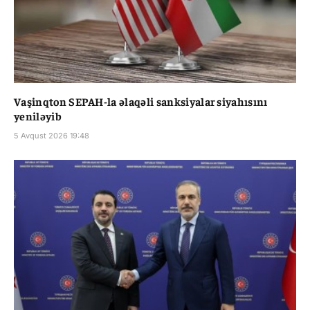
Vaşinqton SEPAH-la əlaqəli sanksiyalar siyahısını
yeniləyib
5 Avqust 2026 19:48