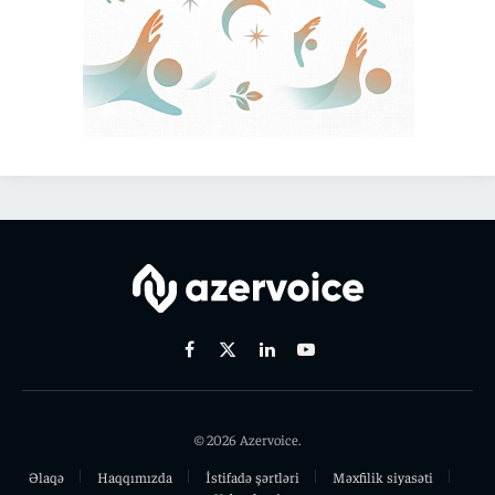
Facebook
X
Linkedin
Youtube
(Twitter)
© 2026 Azervoice.
Əlaqə
Haqqımızda
İstifadə şərtləri
Məxfilik siyasəti