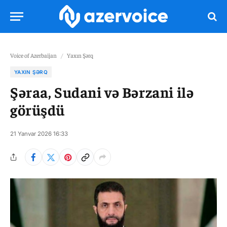
Voice of Azerbaijan
/
Yaxın Şərq
YAXIN ŞƏRQ
Şəraa, Sudani və Bərzani ilə
görüşdü
21 Yanvar 2026 16:33