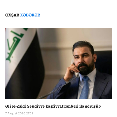
Link
OXŞAR
XƏBƏRƏR
Əli əl-Zaidi Səudiyyə kəşfiyyat rəhbəri ilə görüşüb
7 Avqust 2026 21:52