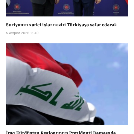
Suriyanın xarici işlər naziri Türkiyəyə səfər edəcək
5 Avqust 2026 15:40
İraq Kürdüstan Regionunun Prezidenti Dəməşqdə