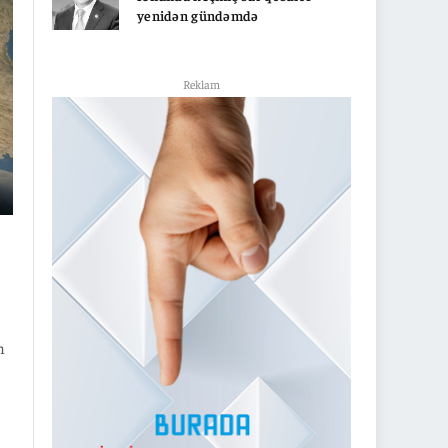
yenidən gündəmdə
Reklam
n
ə
z