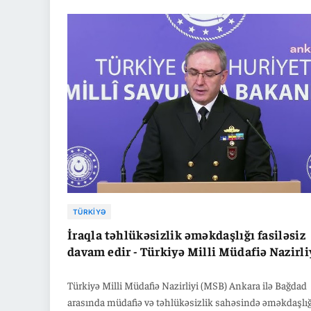
təsdiqlədiyi qeyd edilib. İraq təhlükəsizlik qurumları yen
təhlükəsizlik planı hazırlayır. Məqsəd ölkənin suverenli
qorumaq və gələcək hücumların qarşısını almaqdır.
TÜRKIYƏ
İraqla təhlükəsizlik əməkdaşlığı fasiləsiz
davam edir - Türkiyə Milli Müdafiə Nazirli
Türkiyə Milli Müdafiə Nazirliyi (MSB) Ankara ilə Bağdad
arasında müdafiə və təhlükəsizlik sahəsində əməkdaşlı