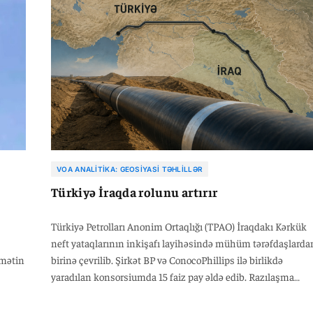
VOA ANALITIKA: GEOSIYASI TƏHLILLƏR
Türkiyə İraqda rolunu artırır
Türkiyə Petrolları Anonim Ortaqlığı (TPAO) İraqdakı Kərkük
neft yataqlarının inkişafı layihəsində mühüm tərəfdaşlarda
umətin
birinə çevrilib. Şirkət BP və ConocoPhillips ilə birlikdə
yaradılan konsorsiumda 15 faiz pay əldə edib. Razılaşma
çərçivəsində TPAO, BP və ConocoPhillips Kərkükdəki Baba v
Avanah strukturları, eləcə də Bai Hassan, Jambur və Khabba