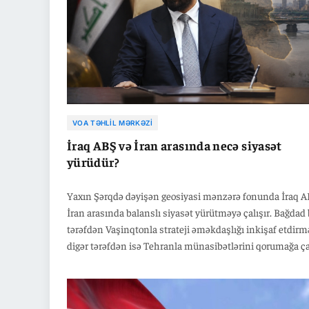
VOA TƏHLIL MƏRKƏZI
İraq ABŞ və İran arasında necə siyasət
yürüdür?
Yaxın Şərqdə dəyişən geosiyasi mənzərə fonunda İraq A
İran arasında balanslı siyasət yürütməyə çalışır. Bağdad 
tərəfdən Vaşinqtonla strateji əməkdaşlığı inkişaf etdirm
digər tərəfdən isə Tehranla münasibətlərini qorumağa ça
da, regional rəqabət və daxili siyasi parçalanma bu prose
mürəkkəbləşdirir.