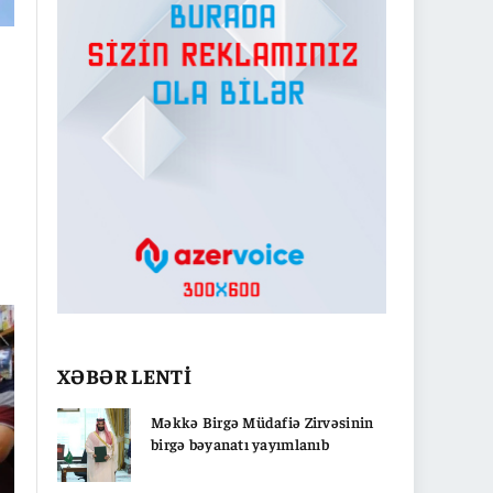
on
a
XƏBƏR LENTİ
ki
Məkkə Birgə Müdafiə Zirvəsinin
birgə bəyanatı yayımlanıb