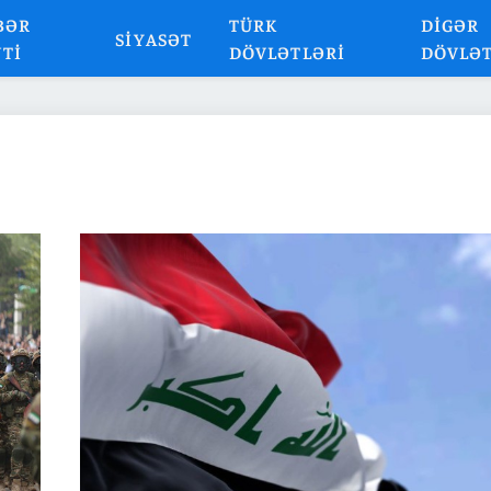
BƏR
TÜRK
DIGƏR
SIYASƏT
NTI
DÖVLƏTLƏRI
DÖVLƏ