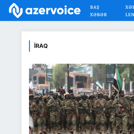
BAŞ
XƏ
XƏBƏR
LE
İRAQ