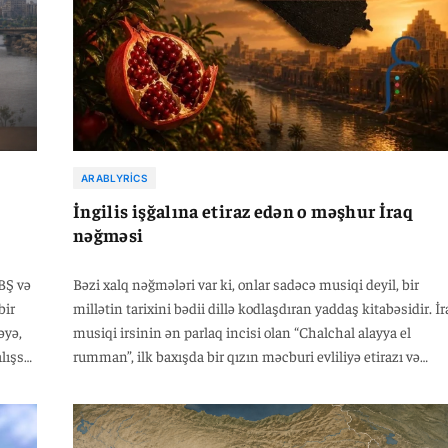
ARABLYRICS
İngilis işğalına etiraz edən o məşhur İraq
nəğməsi
BŞ və
Bəzi xalq nəğmələri var ki, onlar sadəcə musiqi deyil, bir
bir
millətin tarixini bədii dillə kodlaşdıran yaddaş kitabəsidir. İ
əyə,
musiqi irsinin ən parlaq incisi olan “Chalchal alayya el
lışsa
rumman”, ilk baxışda bir qızın məcburi evliliyə etirazı və
si
ailəsinin yanına dönmək istəyi kimi görünsə də, əslində 192
ci illərdə İraqın ingilis işğalına qarşı gizli siyasi etiraz
manifestidir.