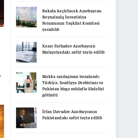
Bakıda keçiriləcək Azərbaycan
Beynəlxalq İnvestisiya
Forumunun Təşkilat Komitəsi
yaradılıb
Xəzər Fərhadov Azərbaycan
Malayziyadakı səfiri təyin edilib
m
Məkkə razılaşması imzalandı:
Türkiyə, Səudiyyə Ərəbistanı və
Pakistan birgə müdafiə öhdəliyi
götürdü
əri
İrfan Davudov Azərbaycanın
Pakistandakı səfiri təyin edilib