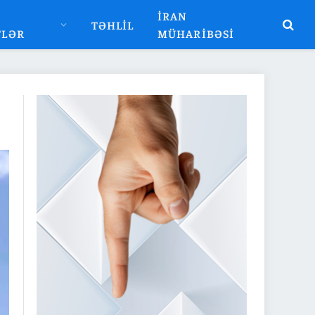
İRAN
TƏHLIL
TLƏR
MÜHARIBƏSI