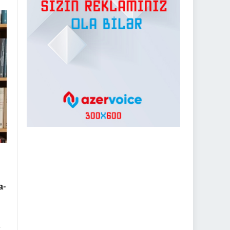
ət
a-
q