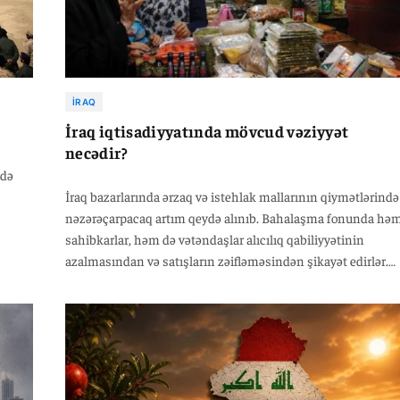
İRAQ
İraq iqtisadiyyatında mövcud vəziyyət
necədir?
 də
İraq bazarlarında ərzaq və istehlak mallarının qiymətlərində
nəzərəçarpacaq artım qeydə alınıb. Bahalaşma fonunda hə
sahibkarlar, həm də vətəndaşlar alıcılıq qabiliyyətinin
azalmasından və satışların zəifləməsindən şikayət edirlər.
Yerli satıcıların sözlərinə görə, qiymət artımının əsas səbəbl
nəqliyyat xərclərinin yüksəlməsi, idxal olunan bəzi
məhsullara tətbiq edilən əlavə rüsumlar və qlobal tədarük
zəncirində yaranan problemlərdir.