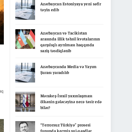
Azərbaycan Estoniyaya yeni səfir
təyin edib
Azərbaycan və Tacikistan
arasında illik təhsil kvotalarının
qarşılıqlı ayrılması haqqında
saziş təsdiqlənib
Azərbaycanda Media və Yayım
Şurası yaradılıb
raq
Mərakeş-İsrail yaxınlaşması
ölkənin gələcəyinə necə təsir edə
bilər?
0-
“Terrorsuz Türkiyə” prosesi
fonunda keçmiş sui-qəsdlər