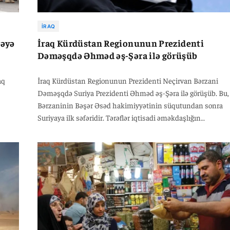
İRAQ
rəyə
İraq Kürdüstan Regionunun Prezidenti
Dəməşqdə Əhməd əş-Şəra ilə görüşüb
aq
İraq Kürdüstan Regionunun Prezidenti Neçirvan Bərzani
Dəməşqdə Suriya Prezidenti Əhməd əş-Şəra ilə görüşüb. Bu,
Bərzaninin Bəşər Əsəd hakimiyyətinin süqutundan sonra
Suriyaya ilk səfəridir. Tərəflər iqtisadi əməkdaşlığın
genişləndirilməsi, ikitərəfli münasibətlər və təhlükəsizlik
məsələlərini müzakirə ediblər. Görüşdə Suriyanın xarici işlər
naziri Əsəd əş-Şeybani də iştirak edib. Liderlər regiondakı s
vəziyyət və qarşılıqlı maraq doğuran digər məsələlər ətrafınd
fikir mübadiləsi aparıblar. Bərzani və əş-Şəra bundan əvvəl i
dəfə Antalya Diplomatiya Forumunda görüşmüşdülər.