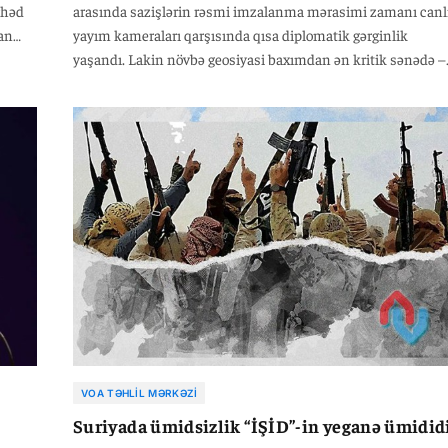
ərhəd
arasında sazişlərin rəsmi imzalanma mərasimi zamanı canl
lan
yayım kameraları qarşısında qısa diplomatik gərginlik
yaşandı. Lakin növbə geosiyasi baxımdan ən kritik sənədə –
Avrasiyanın ticarət xəritəsini yenidən cızacaq 17 milyard
dollarlıq “İnkişaf Yolu” layihəsinə daxil olan Nəqliyyat
sahəsində Əməkdaşlıq Sazişinə çatanda, salona birdən-birə
ağır bir sükut çökdü.
VOA TƏHLIL MƏRKƏZI
Suriyada ümidsizlik “İŞİD”-in yeganə ümidid