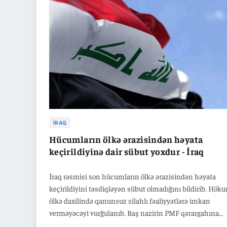
İRAQ
Hücumların ölkə ərazisindən həyata
keçirildiyinə dair sübut yoxdur - İraq
İraq rəsmisi son hücumların ölkə ərazisindən həyata
keçirildiyini təsdiqləyən sübut olmadığını bildirib. Hök
ölkə daxilində qanunsuz silahlı fəaliyyətlərə imkan
verməyəcəyi vurğulanıb. Baş nazirin PMF qərargahına
səfərinin bu qüvvələrin müdafiə sistemindəki rolunu