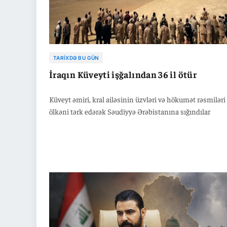
TARIXDƏ BU GÜN
İraqın Küveyti işğalından 36 il ötür
Küveyt əmiri, kral ailəsinin üzvləri və hökumət rəsmiləri
ölkəni tərk edərək Səudiyyə Ərəbistanına sığındılar