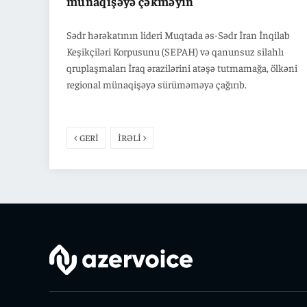
münaqişəyə çəkməyin
Sədr hərəkatının lideri Muqtada əs-Sədr İran İnqilab
Keşikçiləri Korpusunu (SEPAH) və qanunsuz silahlı
qruplaşmaları İraq ərazilərini atəşə tutmamağa, ölkəni
regional münaqişəyə sürüməməyə çağırıb.
GERİ
İRƏLİ