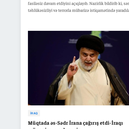
fasiləsiz davam etdiyini açıqlayıb. Nazirlik bildirib ki, s
təhlükəsizliyi və terrorla mübarizə istiqamətində yaradı
birgə mexanizmlər qətiyyətlə fəaliyyət göstərir.
İRAQ
Müqtada əs-Sədr İrana çağırış etdi-İraqı