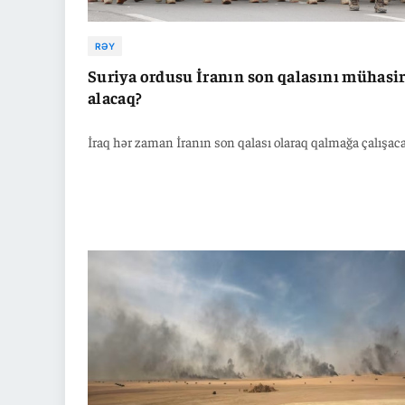
RƏY
Suriya ordusu İranın son qalasını mühasi
alacaq?
İraq hər zaman İranın son qalası olaraq qalmağa çalışac