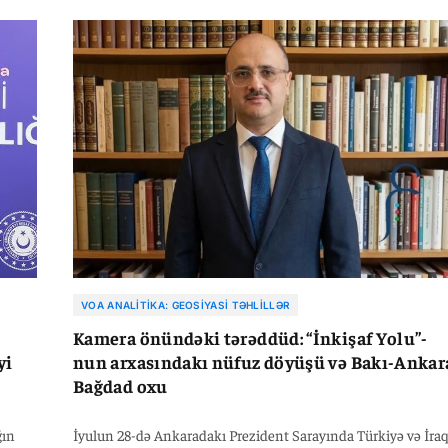
i
yataqlarında hasilatın artırılması istiqamətində birgə fəaliyy
yini
göstərəcək.
VOA ANALITIKA: GEOSIYASI TƏHLILLƏR
Kamera önündəki tərəddüd: “İnkişaf Yolu”-
yi
nun arxasındakı nüfuz döyüşü və Bakı-Ankar
Bağdad oxu
ğın
İyulun 28-də Ankaradakı Prezident Sarayında Türkiyə və İra