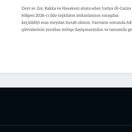
Deyr əz-Zor, Rakka və Həsəkəni əhatə edən Suriya Əl-Cəzirə
bölgəsi 2026-cı ildə təşkilatın imkanlarının sınaqdan
keçirildiyi əsas meydan hesab olunur. Yanvarın sonunda A
qüvvələrinin yenidən mövqe dəyişməsindən və tamamilə ge
çəkilməsindən, ondan əvvəl isə “SDQ” qüvvələrinin digər
ərazilərə çəkilməsindən sonra Dəməşqin Fəratın şərqinə
nəzarəti ələ alması təşkilatın öz xeyrinə istifadə etməyə
çalışdığı yeni təhlükəsizlik reallığı yaradıb.