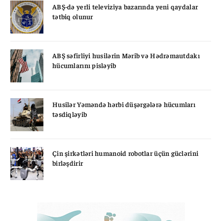
ABŞ-də yerli televiziya bazarında yeni qaydalar
tətbiq olunur
ABŞ səfirliyi husilərin Mərib və Hədrəmautdakı
hücumlarını pisləyib
Husilər Yəməndə hərbi düşərgələrə hücumları
təsdiqləyib
Çin şirkətləri humanoid robotlar üçün güclərini
birləşdirir