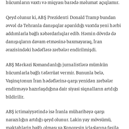
hücumların vaxtı və miqyası barədə məlumat açıqlamır.
Qeyd olunur ki, ABŞ Prezidenti Donald Tramp bundan
əvvəl də Tehranla danışıqlar aparıldığı vaxtda yeni hərbi
addımlarla bağlı xəbərdarlıqlar edib. Həmin dövrdə də
danışıqların davam etməsinə baxmayaraq, İran
ərazisindəki hədəflərə zərbələr endirilmişdi.
ABŞ Mərkəzi Komandanlığı jurnalistlərə mümkün
hücumlarla bağlı təfərrüat vermir. Bununla belə,
Vaşinqtonun İran hədəflərinə qarşı yenidən zərbələr
endirməyə hazırlaşdığına dair siyasi siqnalların artdığı
bildirilir.
ABŞ ictimaiyyətində isə İranla müharibəyə qarşı
narazılığın artdığı qeyd olunur. Lakin yay mövsümü,
məktəblərin bağlı olması və Konqresin iclaslarına fasilə