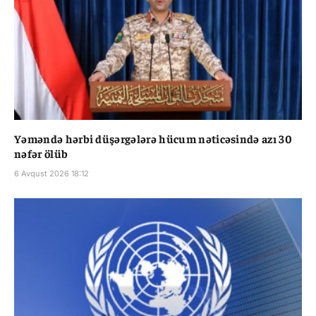
Yəməndə hərbi düşərgələrə hücum nəticəsində azı 30
nəfər ölüb
6 Avqust 2026 18:12