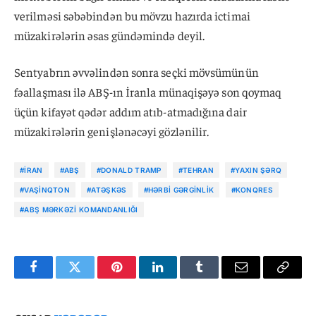
verilməsi səbəbindən bu mövzu hazırda ictimai
müzakirələrin əsas gündəmində deyil.
Sentyabrın əvvəlindən sonra seçki mövsümünün
fəallaşması ilə ABŞ-ın İranla münaqişəyə son qoymaq
üçün kifayət qədər addım atıb-atmadığına dair
müzakirələrin genişlənəcəyi gözlənilir.
#İRAN
#ABŞ
#DONALD TRAMP
#TEHRAN
#YAXIN ŞƏRQ
#VAŞINQTON
#ATƏŞKƏS
#HƏRBI GƏRGINLIK
#KONQRES
#ABŞ MƏRKƏZI KOMANDANLIĞI
Facebook
Twitter
Pinterest
LinkedIn
Tumblr
Email
Copy
Link