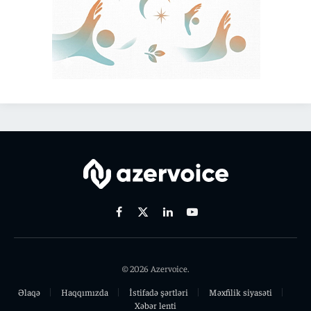
Facebook
X
Linkedin
Youtube
(Twitter)
© 2026 Azervoice.
Əlaqə
Haqqımızda
İstifadə şərtləri
Məxfilik siyasəti
Xəbər lenti