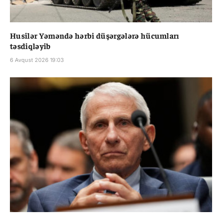
Husilər Yəməndə hərbi düşərgələrə hücumları
təsdiqləyib
6 Avqust 2026 19:03