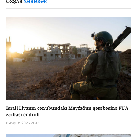
OXŞAR
XƏBƏRƏR
İsrail Livanın cənubundakı Meyfadun qəsəbəsinə PUA
zərbəsi endirib
6 Avqust 2026 20:01