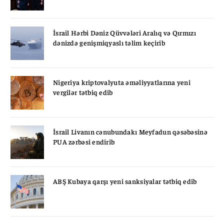
İsrail Hərbi Dəniz Qüvvələri Aralıq və Qırmızı
dənizdə genişmiqyaslı təlim keçirib
Nigeriya kriptovalyuta əməliyyatlarına yeni
vergilər tətbiq edib
İsrail Livanın cənubundakı Meyfadun qəsəbəsinə
PUA zərbəsi endirib
ABŞ Kubaya qarşı yeni sanksiyalar tətbiq edib