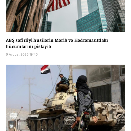
ABŞ səfirliyi husilərin Mərib və Hədrəmautdakı
hücumlarını pisləyib
6 Avqust 2026 19:40