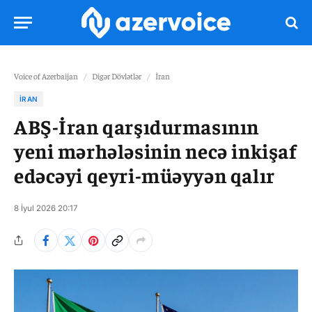
Voice of Azerbaijan
/
Digər Dövlətlər
/
İran
İRAN
ABŞ-İran qarşıdurmasının
yeni mərhələsinin necə inkişaf
edəcəyi qeyri-müəyyən qalır
8 İyul 2026 20:17