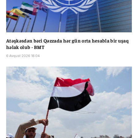
Atəşkəsdən bəri Qəzzada hər gün orta hesabla bir uşaq
həlak olub - BMT
6 Avqust 2026 18:04