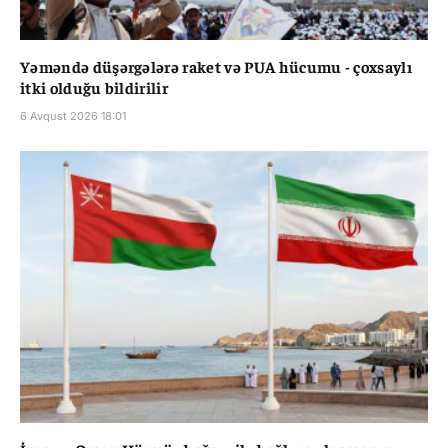
Yəməndə düşərgələrə raket və PUA hücumu - çoxsaylı
itki olduğu bildirilir
6 Avqust 2026 18:01