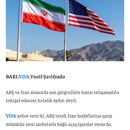
BAKI,
VOA
,Yusif Şərifzadə
ABŞ və İran arasında son gərginliyin hansı istiqamətdə
inkişaf edəcəyi hələlik aydın deyil.
VOA
xəbər verir ki, ABŞ tərəfi İran hədəflərinə qarşı
mümkün yeni zərbələrlə bağlı açıq işarələr versə də,