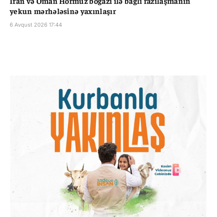
İran və Oman Hörmüz boğazı ilə bağlı razılaşmanın
yekun mərhələsinə yaxınlaşır
6 Avqust 2026 17:44