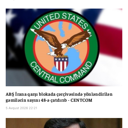
ABŞ İrana qarşı blokada çərçivəsində yönləndirilən
gəmilərin sayını 48-ə çatdırıb - CENTCOM
5 Avqust 2026 22:21