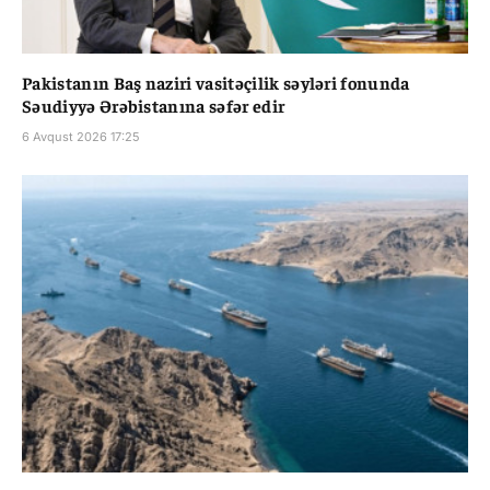
Pakistanın Baş naziri vasitəçilik səyləri fonunda
Səudiyyə Ərəbistanına səfər edir
6 Avqust 2026 17:25