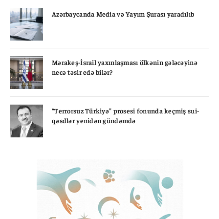
Azərbaycanda Media və Yayım Şurası yaradılıb
Mərakeş-İsrail yaxınlaşması ölkənin gələcəyinə
necə təsir edə bilər?
“Terrorsuz Türkiyə” prosesi fonunda keçmiş sui-
qəsdlər yenidən gündəmdə