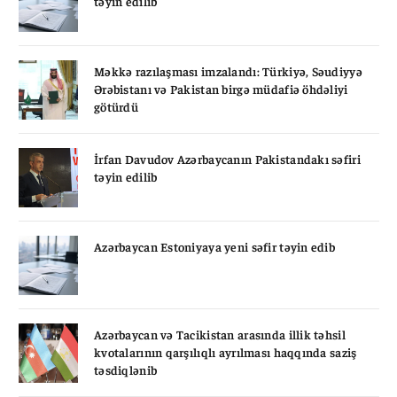
təyin edilib
Məkkə razılaşması imzalandı: Türkiyə, Səudiyyə
Ərəbistanı və Pakistan birgə müdafiə öhdəliyi
götürdü
İrfan Davudov Azərbaycanın Pakistandakı səfiri
təyin edilib
Azərbaycan Estoniyaya yeni səfir təyin edib
Azərbaycan və Tacikistan arasında illik təhsil
kvotalarının qarşılıqlı ayrılması haqqında saziş
təsdiqlənib