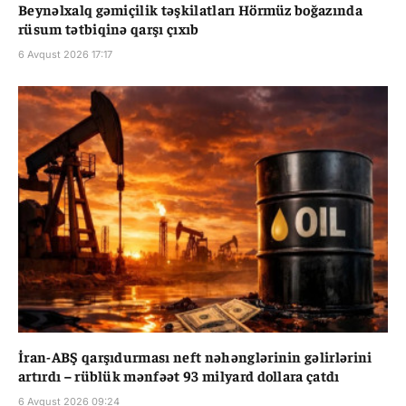
Beynəlxalq gəmiçilik təşkilatları Hörmüz boğazında
rüsum tətbiqinə qarşı çıxıb
6 Avqust 2026 17:17
İran-ABŞ qarşıdurması neft nəhənglərinin gəlirlərini
artırdı – rüblük mənfəət 93 milyard dollara çatdı
6 Avqust 2026 09:24