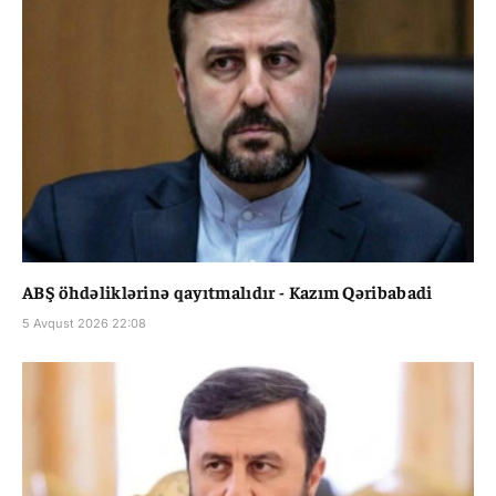
ABŞ öhdəliklərinə qayıtmalıdır - Kazım Qəribabadi
5 Avqust 2026 22:08