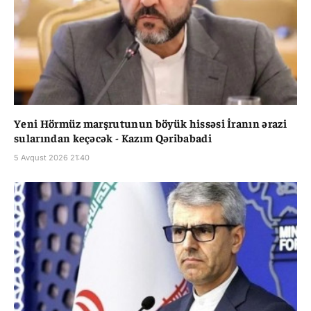
Yeni Hörmüz marşrutunun böyük hissəsi İranın ərazi
sularından keçəcək - Kazım Qəribabadi
5 Avqust 2026 21:40