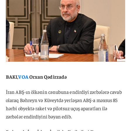
BAKI,
VOA
Orxan Qədirzadə
İran ABŞ-ın ölkənin cənubuna endirdiyi zərbələrə cavab
olaraq Bəhreyn və Küveytdə yerləşən ABŞ-a məxsus 85
hərbi obyektə raket və pilotsuz uçuş aparatları ilə
zərbələr endirdiyini bəyan edib.