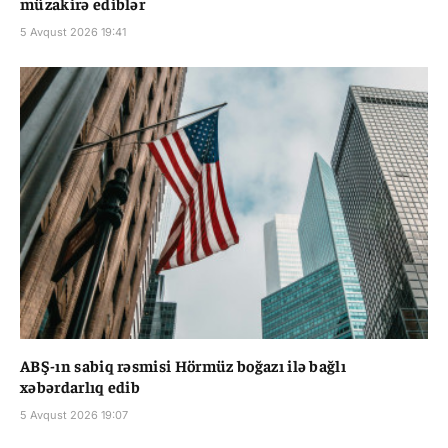
müzakirə ediblər
5 Avqust 2026 19:41
ABŞ-ın sabiq rəsmisi Hörmüz boğazı ilə bağlı
xəbərdarlıq edib
5 Avqust 2026 19:07