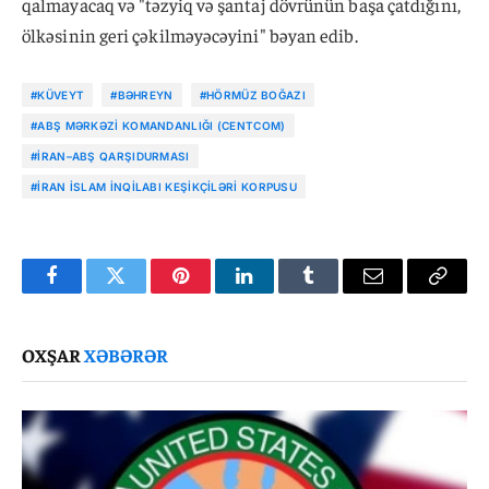
qalmayacaq və "təzyiq və şantaj dövrünün başa çatdığını,
ölkəsinin geri çəkilməyəcəyini" bəyan edib.
#KÜVEYT
#BƏHREYN
#HÖRMÜZ BOĞAZI
#ABŞ MƏRKƏZI KOMANDANLIĞI (CENTCOM)
#İRAN–ABŞ QARŞIDURMASI
#İRAN İSLAM İNQILABI KEŞIKÇILƏRI KORPUSU
Facebook
Twitter
Pinterest
LinkedIn
Tumblr
Email
Copy
Link
OXŞAR
XƏBƏRƏR