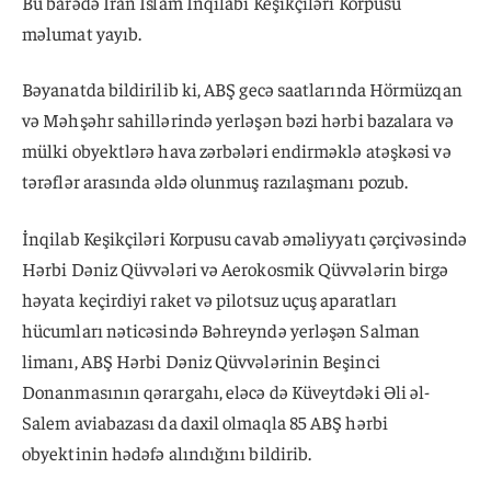
Bu barədə İran İslam İnqilabı Keşikçiləri Korpusu
məlumat yayıb.
Bəyanatda bildirilib ki, ABŞ gecə saatlarında Hörmüzqan
və Məhşəhr sahillərində yerləşən bəzi hərbi bazalara və
mülki obyektlərə hava zərbələri endirməklə atəşkəsi və
tərəflər arasında əldə olunmuş razılaşmanı pozub.
İnqilab Keşikçiləri Korpusu cavab əməliyyatı çərçivəsində
Hərbi Dəniz Qüvvələri və Aerokosmik Qüvvələrin birgə
həyata keçirdiyi raket və pilotsuz uçuş aparatları
hücumları nəticəsində Bəhreyndə yerləşən Salman
limanı, ABŞ Hərbi Dəniz Qüvvələrinin Beşinci
Donanmasının qərargahı, eləcə də Küveytdəki Əli əl-
Salem aviabazası da daxil olmaqla 85 ABŞ hərbi
obyektinin hədəfə alındığını bildirib.