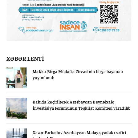
XƏBƏR LENTİ
Məkkə Birgə Müdafiə Zirvəsinin birgə bəyanatı
yayımlanıb
Bakıda keçiriləcək Azərbaycan Beynəlxalq
İnvestisiya Forumunun Təşkilat Komitəsi yaradılıb
Xəzər Fərhadov Azərbaycan Malayziyadakı səfiri