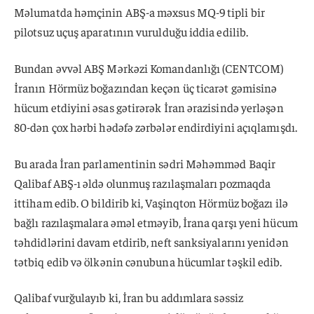
Məlumatda həmçinin ABŞ-a məxsus MQ-9 tipli bir
pilotsuz uçuş aparatının vurulduğu iddia edilib.
Bundan əvvəl ABŞ Mərkəzi Komandanlığı (CENTCOM)
İranın Hörmüz boğazından keçən üç ticarət gəmisinə
hücum etdiyini əsas gətirərək İran ərazisində yerləşən
80-dən çox hərbi hədəfə zərbələr endirdiyini açıqlamışdı.
Bu arada İran parlamentinin sədri Məhəmməd Baqir
Qalibaf ABŞ-ı əldə olunmuş razılaşmaları pozmaqda
ittiham edib. O bildirib ki, Vaşinqton Hörmüz boğazı ilə
bağlı razılaşmalara əməl etməyib, İrana qarşı yeni hücum
təhdidlərini davam etdirib, neft sanksiyalarını yenidən
tətbiq edib və ölkənin cənubuna hücumlar təşkil edib.
Qalibaf vurğulayıb ki, İran bu addımlara səssiz