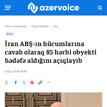
Voice of Azerbaijan
/
Digər Dövlətlər
/
İran
İRAN
İran ABŞ-ın hücumlarına
cavab olaraq 85 hərbi obyekti
hədəfə aldığını açıqlayıb
8 İyul 2026 09:40