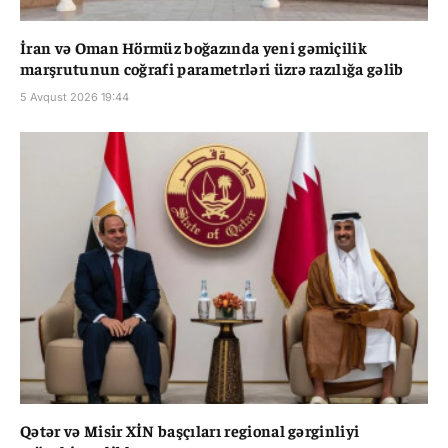
İran və Oman Hörmüz boğazında yeni gəmiçilik
marşrutunun coğrafi parametrləri üzrə razılığa gəlib
5 Avqust 2026 19:44
Qətər və Misir XİN başçıları regional gərginliyi