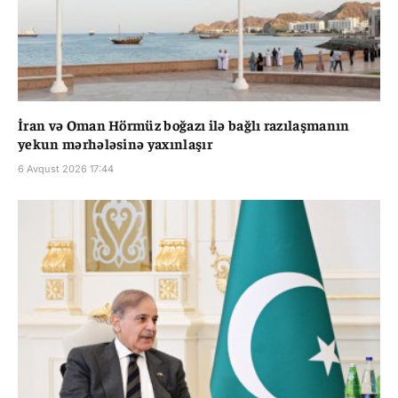
İran və Oman Hörmüz boğazı ilə bağlı razılaşmanın
yekun mərhələsinə yaxınlaşır
6 Avqust 2026 17:44