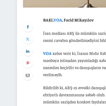
BAKI,
VOA
, Fərid Mikayılov
İran mediası ABŞ ilə mümkün sazişi
rəsmi cavabın göndərilmədiyini bild
VOA
xəbər verir ki, İranın Mehr Xə
mənbəyə istinadən yayımladığı xəbər
nəzərdən keçirilir və danışıqların v
verilməyib.
Bildirilib ki, ABŞ-ın əvvəlki danışı
ehtiyatlı davranmasına səbəb olub.
mümkün sazişdən konkret faydalar 