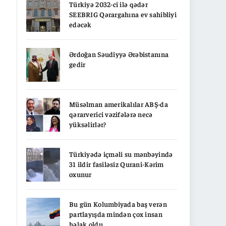
Türkiyə 2032-ci ilə qədər
SEEBRIG Qərargahına ev sahibliyi
edəcək
Ərdoğan Səudiyyə Ərəbistanına
gedir
Müsəlman amerikalılar ABŞ-da
qərarverici vəzifələrə necə
yüksəlirlər?
Türkiyədə içməli su mənbəyində
31 ildir fasiləsiz Qurani-Kərim
oxunur
Bu gün Kolumbiyada baş verən
partlayışda mindən çox insan
həlak oldu