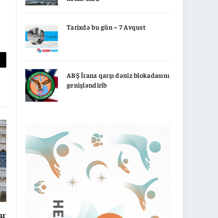
Tarixdə bu gün – 7 Avqust
py
ABŞ İrana qarşı dəniz blokadasını
nk
genişləndirib
ar