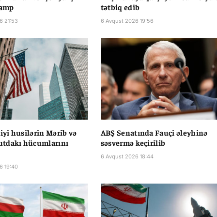
ramp
tətbiq edib
6 21:53
6 Avqust 2026 19:56
liyi husilərin Mərib və
ABŞ Senatında Fauçi əleyhinə
tdakı hücumlarını
səsvermə keçirilib
6 Avqust 2026 18:44
6 19:40