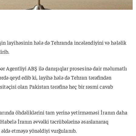
n layihəsinin hələ də Tehranda incələndiyini və hələlik
irib.
bər Agentliyi ABŞ ilə danışıqlar prosesinə dair məlumatlı
də qeyd edib ki, layihə hələ də Tehran tərəfindən
asitəçisi olan Pakistan tərəfinə heç bir rəsmi cavab
qlarında öhdəliklərini tam yerinə yetirməməsi İranın daha
 Habelə İranın əvvəlki təcrübələrinə əsaslanaraq
əldə etməyə yönəldiyi vurğulanıb.