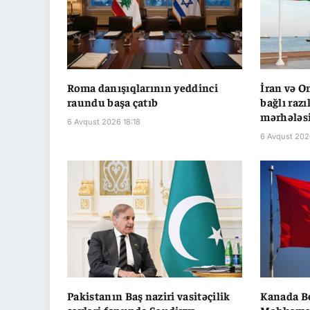
Roma danışıqlarının yeddinci
İran və O
raundu başa çatıb
bağlı raz
mərhələsi
6 Avqust 2026 18:18
6 Avqust 202
Pakistanın Baş naziri vasitəçilik
Kanada B
səyləri fonunda Səudiyyə
Məhkəməs