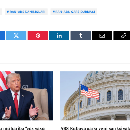
#İRAN–ABŞ DANIŞIQLARI
#İRAN-ABŞ QARŞIDURMASI
cebook
Twitter
Pinterest
LinkedIn
Tumblr
Email
Co
Li
şı müharibə “çox yaxşı
ABŞ Kubaya qarşı yeni sanksiyal