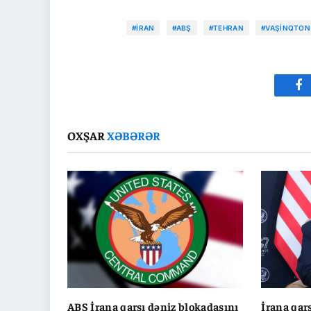
#İRAN
#ABŞ
#TEHRAN
#VAŞINQTON
Fa
OXŞAR
XƏBƏRƏR
ABŞ İrana qarşı dəniz blokadasını
İrana qar