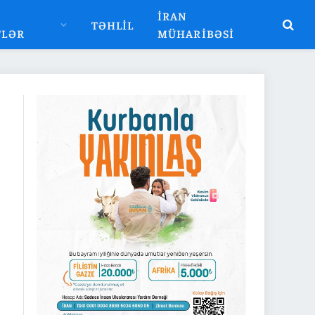
İRAN
TƏHLIL
TLƏR
MÜHARIBƏSI