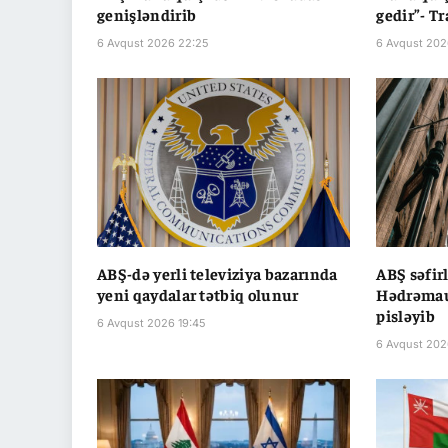
genişləndirib
gedir”- T
6 Avqust 2026 22:25
6 Avqust 202
ABŞ-də yerli televiziya bazarında
ABŞ səfir
yeni qaydalar tətbiq olunur
Hədrəmau
pisləyib
6 Avqust 2026 19:45
6 Avqust 202