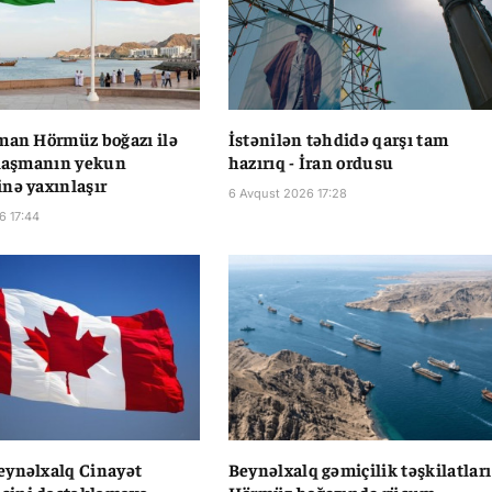
man Hörmüz boğazı ilə
İstənilən təhdidə qarşı tam
ılaşmanın yekun
hazırıq - İran ordusu
nə yaxınlaşır
6 Avqust 2026 17:28
6 17:44
eynəlxalq Cinayət
Beynəlxalq gəmiçilik təşkilatları
ini dəstəkləməyə
Hörmüz boğazında rüsum