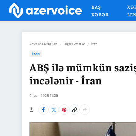
BAŞ
XƏ
XƏBƏR
LE
Voice of Azerbaijan
/
Digər Dövlətlər
/
İran
İRAN
ABŞ ilə mümkün saziş
incələnir - İran
2 İyun 2026 11:09