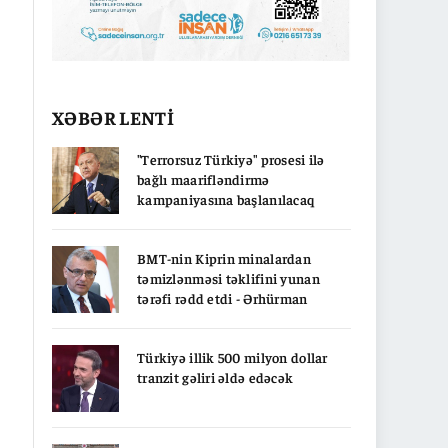
XƏBƏR LENTİ
"Terrorsuz Türkiyə" prosesi ilə
bağlı maarifləndirmə
kampaniyasına başlanılacaq
BMT-nin Kiprin minalardan
təmizlənməsi təklifini yunan
tərəfi rədd etdi - Ərhürman
Türkiyə illik 500 milyon dollar
tranzit gəliri əldə edəcək