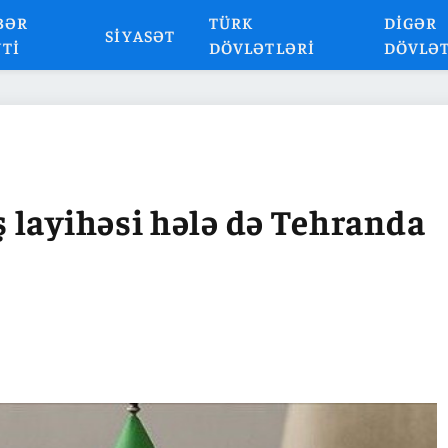
BƏR
TÜRK
DIGƏR
SIYASƏT
NTI
DÖVLƏTLƏRI
DÖVLƏ
 layihəsi hələ də Tehranda