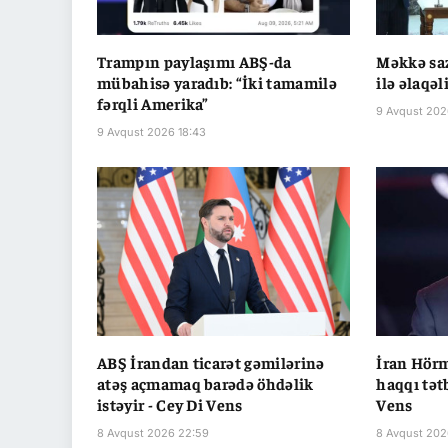
Trampın paylaşımı ABŞ-da
Məkkə saz
mübahisə yaradıb: “İki tamamilə
ilə əlaqəl
fərqli Amerika”
9 Avqust 202
9 Avqust 2026 18:43
ABŞ İrandan ticarət gəmilərinə
İran Hörm
atəş açmamaq barədə öhdəlik
haqqı tət
istəyir - Cey Di Vens
Vens
8 Avqust 2026 22:59
8 Avqust 202