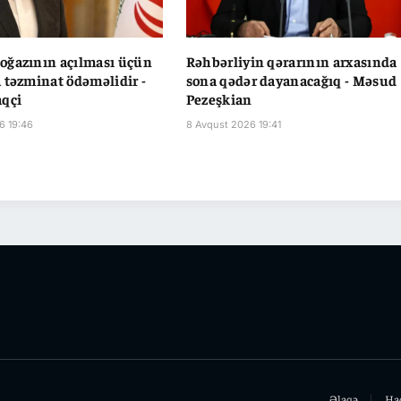
oğazının açılması üçün
Rəhbərliyin qərarının arxasında
 təzminat ödəməlidir -
sona qədər dayanacağıq - Məsud
aqçi
Pezeşkian
6 19:46
8 Avqust 2026 19:41
Əlaqə
Ha