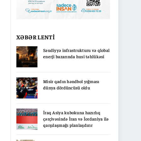
XƏBƏR LENTİ
Səudiyyə infrastrukturu və qlobal
enerji bazarında husi təhlükəsi
Misir qadın həndbol yığması
dünya dördüncüsü oldu
İraq Asiya kubokuna hazırlıq
çərçivəsində İran və İordaniya ilə
qarşılaşmağı planlaşdırır