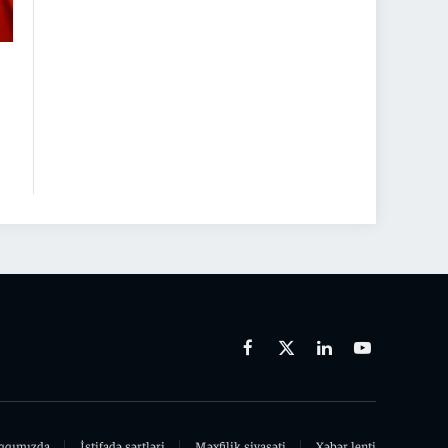
Facebook
X
Linkedin
Youtube
(Twitter)
qqımızda
İstifadə şərtləri
Məxfilik siyasəti
Xəbər lenti