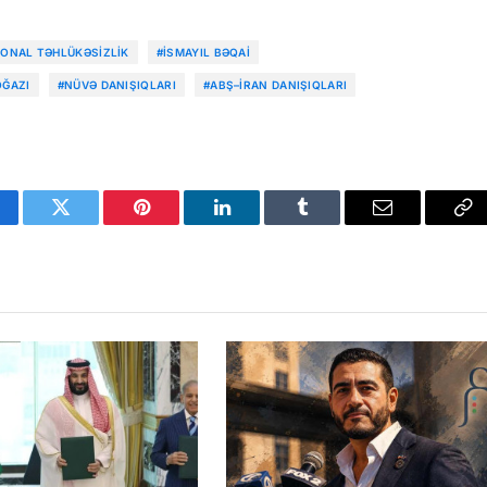
IONAL TƏHLÜKƏSIZLIK
#İSMAYIL BƏQAI
ĞAZI
#NÜVƏ DANIŞIQLARI
#ABŞ–İRAN DANIŞIQLARI
cebook
Twitter
Pinterest
LinkedIn
Tumblr
Email
Co
Li