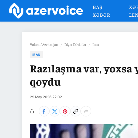
BAŞ
XƏ
XƏBƏR
LE
Voice of Azerbaijan
/
Digər Dövlətlər
/
İran
İRAN
Razılaşma var, yoxsa
qoydu
29 May 2026 22:02