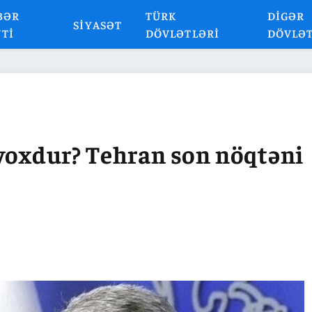
BƏR
TÜRK
DIGƏR
SIYASƏT
NTI
DÖVLƏTLƏRI
DÖVLƏ
 yoxdur? Tehran son nöqtəni