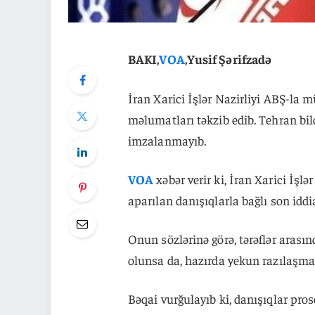
BAKI,
VOA
,Yusif Şərifzadə
İran Xarici İşlər Nazirliyi ABŞ-la
məlumatları təkzib edib. Tehran bild
imzalanmayıb.
VOA
xəbər verir ki, İran Xarici İşl
aparılan danışıqlarla bağlı son iddi
Onun sözlərinə görə, tərəflər aras
olunsa da, hazırda yekun razılaşm
Bəqai vurğulayıb ki, danışıqlar pro