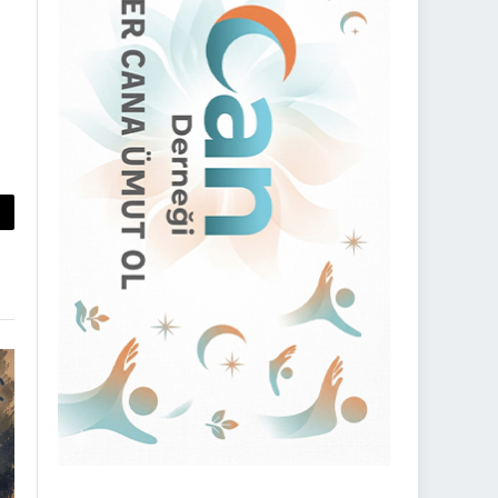
py
nk