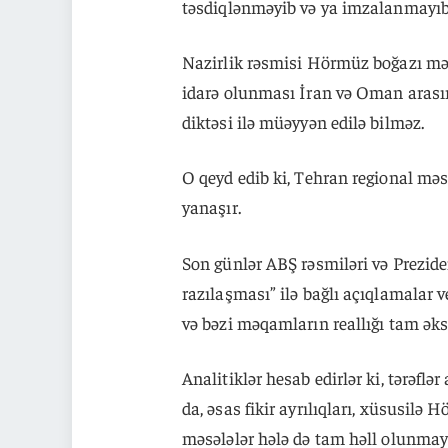
təsdiqlənməyib və ya imzalanmayıb
Nazirlik rəsmisi Hörmüz boğazı məsə
idarə olunması İran və Oman arasın
diktəsi ilə müəyyən edilə bilməz.
O qeyd edib ki, Tehran regional məsə
yanaşır.
Son günlər ABŞ rəsmiləri və Prezi
razılaşması” ilə bağlı açıqlamalar ve
və bəzi məqamların reallığı tam əks 
Analitiklər hesab edirlər ki, tərəf
da, əsas fikir ayrılıqları, xüsusilə
məsələlər hələ də tam həll olunmay