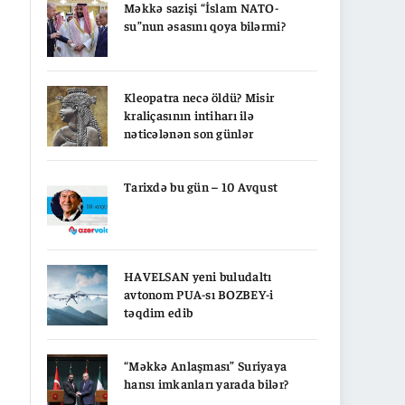
Məkkə sazişi “İslam NATO-
su”nun əsasını qoya bilərmi?
Kleopatra necə öldü? Misir
kraliçasının intiharı ilə
nəticələnən son günlər
Tarixdə bu gün – 10 Avqust
HAVELSAN yeni buludaltı
avtonom PUA-sı BOZBEY-i
təqdim edib
“Məkkə Anlaşması” Suriyaya
hansı imkanları yarada bilər?