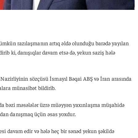
 mümkün razılaşmanın artıq əldə olunduğu barədə yayılan
irib ki, danışıqlar davam etsə də, yekun saziş hələ
ər Nazirliyinin sözçüsü İsmayıl Bəqai ABŞ və İran arasında
alara münasibət bildirib.
ında bəzi məsələlər üzrə müəyyən yaxınlaşma müşahidə
adan danışmaq üçün əsas yoxdur.
sesi davam edir və hələ heç bir sənəd yekun şəkildə