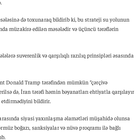
.
ləsinə də toxunaraq bildirib ki, bu strateji su yolunun
da müzakirə edilən məsələdir və üçüncü tərəflərin
lələrə suverenlik və qarşılıqlı razılıq prinsipləri əsasında
dent Donald Tramp tərəfindən mümkün “çərçivə
rilsə də, İran tərəfi həmin bəyanatları ehtiyatla qarşılayır
etdirmədiyini bildirir.
lər arasında siyasi yaxınlaşma əlamətləri müşahidə olunsa
 Hörmüz boğazı, sanksiyalar və nüvə proqramı ilə bağlı
ıb.