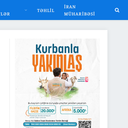
İRAN
TƏHLIL
TLƏR
MÜHARIBƏSI