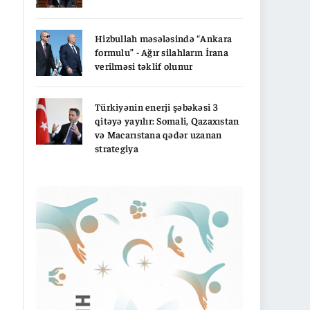
Hizbullah məsələsində “Ankara
formulu” - Ağır silahların İrana
verilməsi təklif olunur
Türkiyənin enerji şəbəkəsi 3
qitəyə yayılır: Somali, Qazaxıstan
və Macarıstana qədər uzanan
strategiya