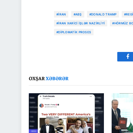
#İRAN
#ABŞ
#DONALD TRAMP
#REG
#İRAN XARICI İŞLƏR NAZIRLIYI
#HÖRMÜZ BO
#DIPLOMATIK PROSES
Fa
OXŞAR
XƏBƏRƏR