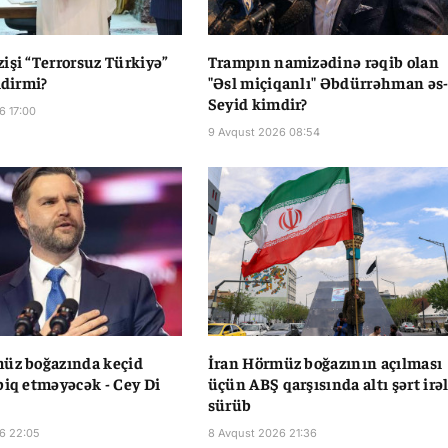
işi “Terrorsuz Türkiyə”
Trampın namizədinə rəqib olan
idirmi?
"Əsl miçiqanlı" Əbdürrəhman əs
Seyid kimdir?
6 17:00
9 Avqust 2026 08:54
üz boğazında keçid
İran Hörmüz boğazının açılması
biq etməyəcək - Cey Di
üçün ABŞ qarşısında altı şərt irəl
sürüb
6 22:05
8 Avqust 2026 21:36