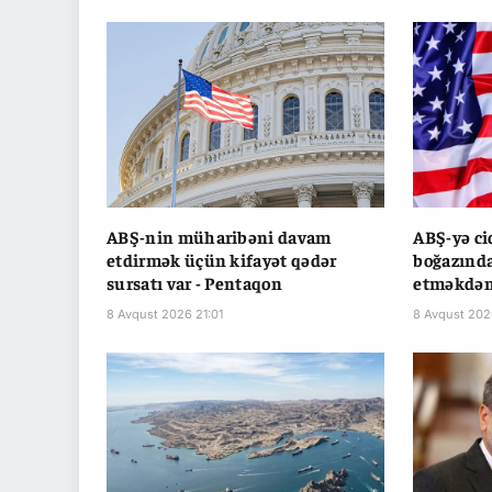
ABŞ-nin müharibəni davam
ABŞ-yə ci
etdirmək üçün kifayət qədər
boğazında
sursatı var - Pentaqon
etməkdən
8 Avqust 2026 21:01
8 Avqust 202