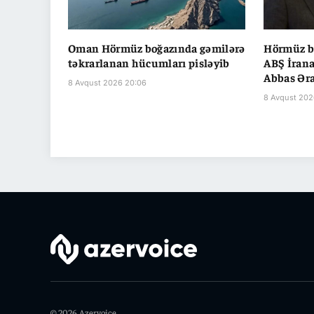
Oman Hörmüz boğazında gəmilərə
Hörmüz b
təkrarlanan hücumları pisləyib
ABŞ İrana
Abbas Ər
8 Avqust 2026 20:06
8 Avqust 202
© 2026 Azervoice.