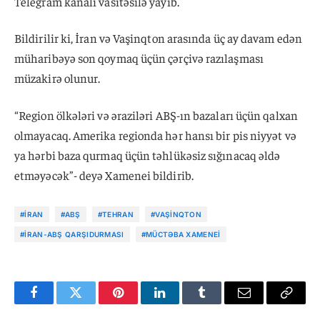
Telegram kanalı vasitəsilə yayıb.
Bildirilir ki, İran və Vaşinqton arasında üç ay davam edən
müharibəyə son qoymaq üçün çərçivə razılaşması
müzakirə olunur.
“Region ölkələri və əraziləri ABŞ-ın bazaları üçün qalxan
olmayacaq. Amerika regionda hər hansı bir pis niyyət və
ya hərbi baza qurmaq üçün təhlükəsiz sığınacaq əldə
etməyəcək”- deyə Xamenei bildirib.
#İRAN
#ABŞ
#TEHRAN
#VAŞINQTON
#İRAN-ABŞ QARŞIDURMASI
#MÜCTƏBA XAMENEI
Facebook
Twitter
Pinterest
LinkedIn
Tumblr
Email
Copy