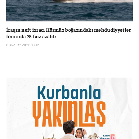
İraqın neft ixracı Hörmüz boğazındakı məhdudiyyətlər
fonunda 75 faiz azalıb
8 Avqust 2026 18:12