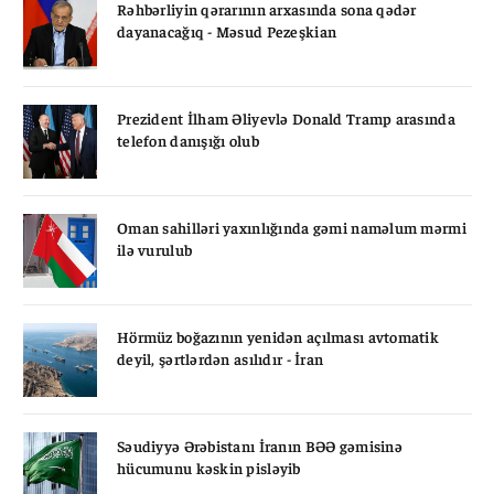
Rəhbərliyin qərarının arxasında sona qədər
dayanacağıq - Məsud Pezeşkian
Prezident İlham Əliyevlə Donald Tramp arasında
telefon danışığı olub
Oman sahilləri yaxınlığında gəmi naməlum mərmi
ilə vurulub
Hörmüz boğazının yenidən açılması avtomatik
deyil, şərtlərdən asılıdır - İran
Səudiyyə Ərəbistanı İranın BƏƏ gəmisinə
hücumunu kəskin pisləyib