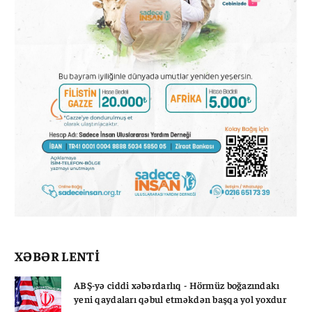
XƏBƏR LENTİ
ABŞ-yə ciddi xəbərdarlıq - Hörmüz boğazındakı
yeni qaydaları qəbul etməkdən başqa yol yoxdur