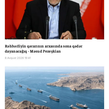
Rəhbərliyin qərarının arxasında sona qədər
dayanacağıq - Məsud Pezeşkian
8 Avqust 2026 19:41