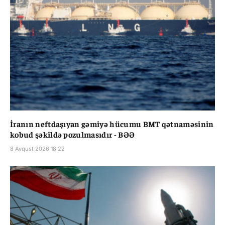
İranın neftdaşıyan gəmiyə hücumu BMT qətnaməsinin
kobud şəkildə pozulmasıdır - BƏƏ
8 Avqust 2026 18:22