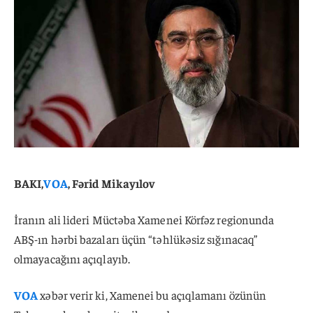
BAKI,
VOA
, Fərid Mikayılov
İranın ali lideri Müctəba Xamenei Körfəz regionunda
ABŞ-ın hərbi bazaları üçün “təhlükəsiz sığınacaq”
olmayacağını açıqlayıb.
VOA
xəbər verir ki, Xamenei bu açıqlamanı özünün