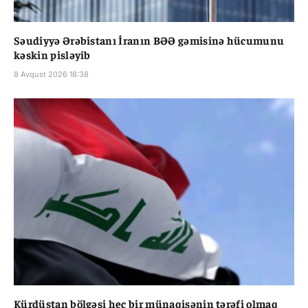
Səudiyyə Ərəbistanı İranın BƏƏ gəmisinə hücumunu
kəskin pisləyib
8 Avqust 2026 18:38
Kürdüstan bölgəsi heç bir münaqişənin tərəfi olmaq