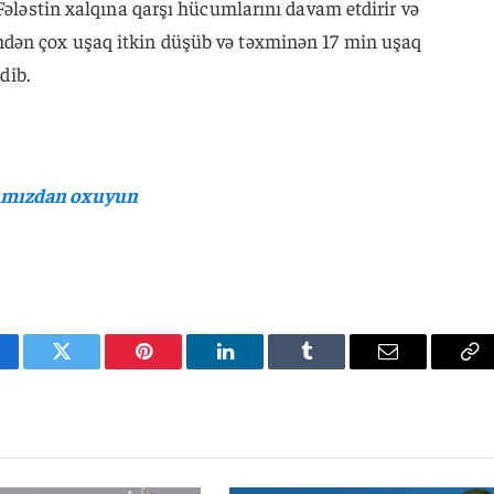
 Fələstin xalqına qarşı hücumlarını davam etdirir və
dən çox uşaq itkin düşüb və təxminən 17 min uşaq
dib.
lımızdan oxuyun
cebook
Twitter
Pinterest
LinkedIn
Tumblr
Email
Co
Li