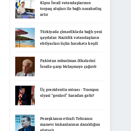
Kiprə İsrail vətəndaşlarının
torpaq alışları ilə bağlı narahatlıq
artır
Türkiyədə çimərliklərlə bağlı yeni
qaydalar: Nazirlik vətəndaşların
ehtiyacları üçün hərəkətə keçdi
Pakistan müsəlman ölkələrini
İsrailə qarşı birləşməyə çağırıb
Üç prezidentin mirası - Trampın
siyasi “genləri” haradan gəlir?
Pezeşkianın etirafı Tehranın
manevr imkanlarının daraldığını
göstərir