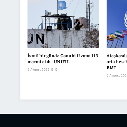
İsrail bir gündə Cənubi Livana 113
Atəşkəsdə
mərmi atıb - UNIFIL
orta hesab
BMT
6 Avqust 2026 18:15
6 Avqust 202