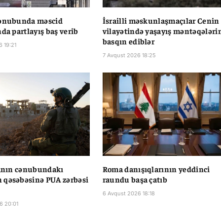
cənubunda məscid
İsrailli məskunlaşmaçılar Cenin
nda partlayış baş verib
vilayətində yaşayış məntəqələri
basqın ediblər
6 19:21
7 Avqust 2026 18:25
vanın cənubundakı
Roma danışıqlarının yeddinci
 qəsəbəsinə PUA zərbəsi
raundu başa çatıb
6 Avqust 2026 18:18
6 20:01