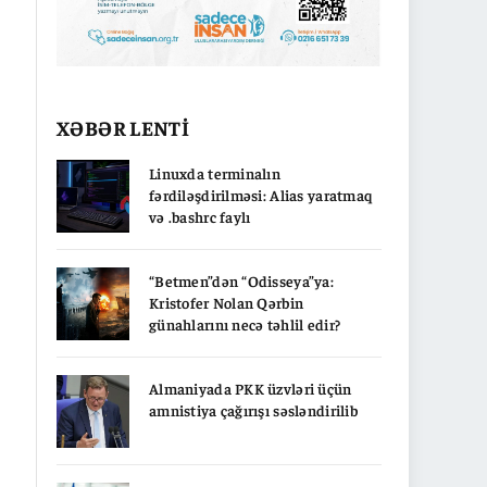
XƏBƏR LENTİ
Linuxda terminalın
fərdiləşdirilməsi: Alias yaratmaq
və .bashrc faylı
“Betmen”dən “Odisseya”ya:
Kristofer Nolan Qərbin
günahlarını necə təhlil edir?
Almaniyada PKK üzvləri üçün
amnistiya çağırışı səsləndirilib