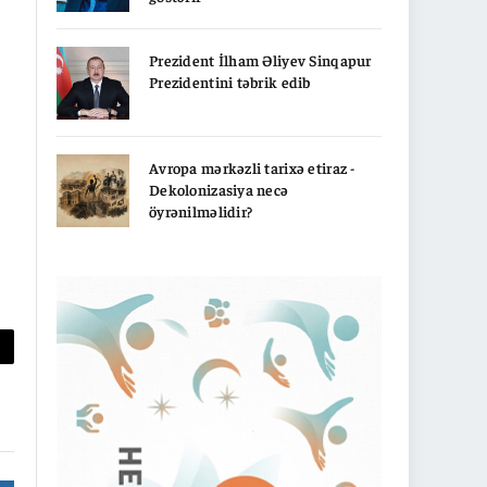
Prezident İlham Əliyev Sinqapur
Prezidentini təbrik edib
Avropa mərkəzli tarixə etiraz -
Dekolonizasiya necə
öyrənilməlidir?
py
nk