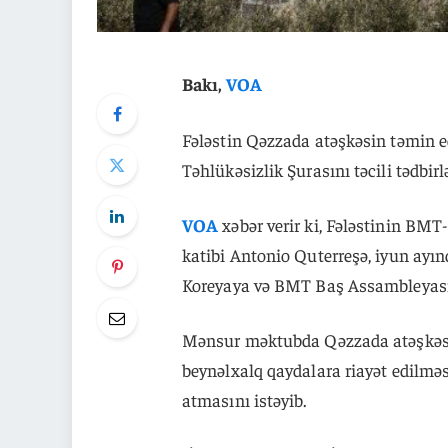
Bakı,
VOA
Fələstin Qəzzada atəşkəsin təmin e
Təhlükəsizlik Şurasını təcili tədbirl
VOA
xəbər verir ki, Fələstinin B
katibi Antonio Quterreşə, iyun ayı
Koreyaya və BMT Baş Assambleyasın
Mənsur məktubda Qəzzada atəşkəsin
beynəlxalq qaydalara riayət edilmə
atmasını istəyib.