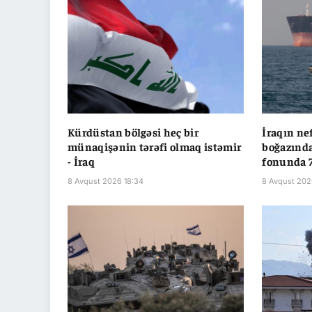
Kürdüstan bölgəsi heç bir
İraqın ne
münaqişənin tərəfi olmaq istəmir
boğazınd
- İraq
fonunda 7
8 Avqust 2026 18:34
8 Avqust 202