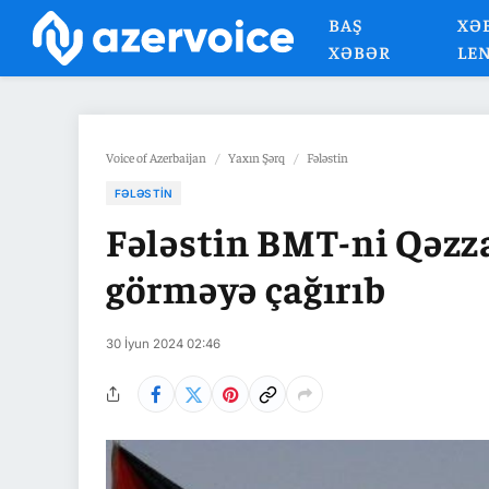
BAŞ
XƏ
XƏBƏR
LE
Voice of Azerbaijan
/
Yaxın Şərq
/
Fələstin
FƏLƏSTIN
Fələstin BMT-ni Qəzza
görməyə çağırıb
30 İyun 2024 02:46