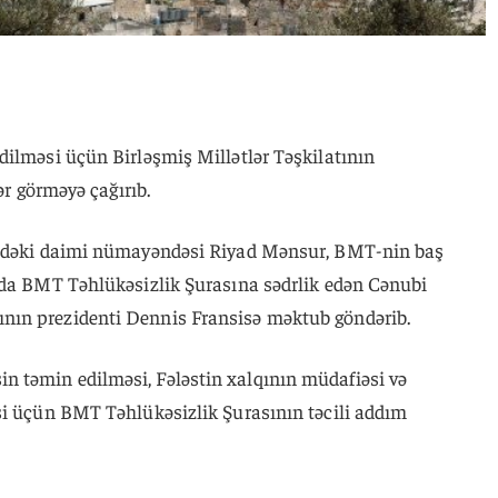
dilməsi üçün Birləşmiş Millətlər Təşkilatının
ər görməyə çağırıb.
MT-dəki daimi nümayəndəsi Riyad Mənsur, BMT-nin baş
nda BMT Təhlükəsizlik Şurasına sədrlik edən Cənubi
ın prezidenti Dennis Fransisə məktub göndərib.
 təmin edilməsi, Fələstin xalqının müdafiəsi və
si üçün BMT Təhlükəsizlik Şurasının təcili addım