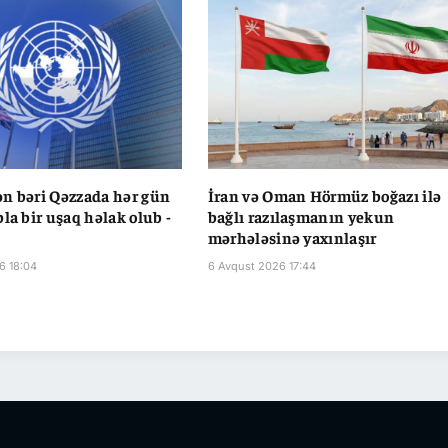
n bəri Qəzzada hər gün
İran və Oman Hörmüz boğazı ilə
la bir uşaq həlak olub -
bağlı razılaşmanın yekun
mərhələsinə yaxınlaşır
6 18:04
6 Avqust 2026 17:44