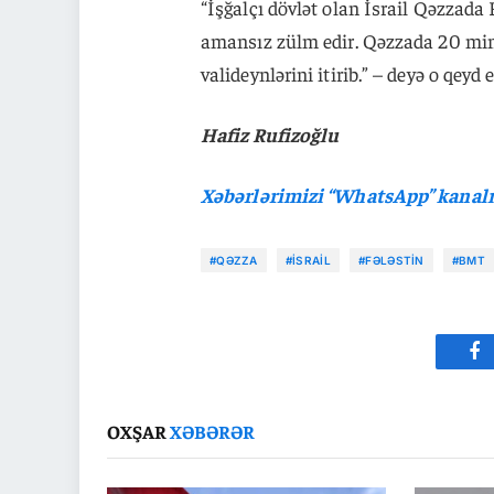
“İşğalçı dövlət olan İsrail Qəzzada
amansız zülm edir. Qəzzada 20 min
valideynlərini itirib.” – deyə o qeyd e
Hafiz Rufizoğlu
Xəbərlərimizi “WhatsApp” kana
#QƏZZA
#İSRAIL
#FƏLƏSTIN
#BMT
Fa
OXŞAR
XƏBƏRƏR