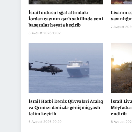
İsrail ordusu işğal altındakı
Livanın 
İordan çayının qərb sahilində yeni
yaxınlığı
basqınlar həyata keçirib
7 Avqust 202
8 Avqust 2026 18:02
İsrail Hərbi Dəniz Qüvvələri Aralıq
İsrail Li
və Qırmızı dənizdə genişmiqyaslı
Meyfadun
təlim keçirib
endirib
6 Avqust 2026 20:29
6 Avqust 202