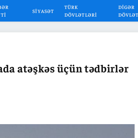
BƏR
TÜRK
DIGƏR
SIYASƏT
NTI
DÖVLƏTLƏRI
DÖVLƏ
da atəşkəs üçün tədbirlər