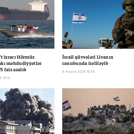
ft ixracı Hörmüz
İsrail qüvvələri Livanın
akı məhdudiyyətlər
cənubunda irəliləyib
5 faiz azalıb
8 Avqust 2026 18:05
6 18:12