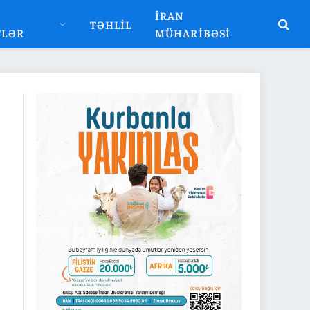
İRAN
TƏHLIL
TLƏR
MÜHARIBƏSI