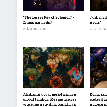
“The Lesser Key of Solomon” -
Türk mədə
Zimminar nədir?
nədir?
26 İyul 2026 13:00
26 İyul 2026 
Afrikanın ucqar meşələrindən
Roma sara
qlobal təhdidə: Meymunçiçəyi
qadağalar
virusunun yayılma coğrafiyası
Avropasın