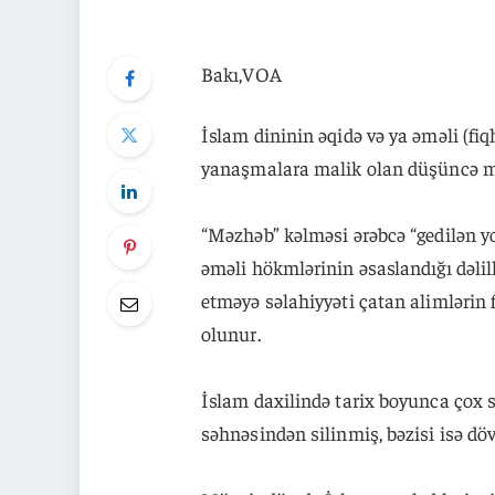
Bakı,VOA
İslam dininin əqidə və ya əməli (f
yanaşmalara malik olan düşüncə mə
“Məzhəb” kəlməsi ərəbcə “gedilən y
əməli hökmlərinin əsaslandığı dəlil
etməyə səlahiyyəti çatan alimlərin f
olunur.
İslam daxilində tarix boyunca çox s
səhnəsindən silinmiş, bəzisi isə dö