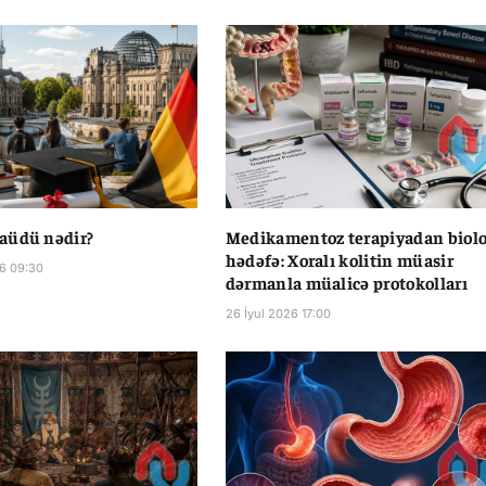
aüdü nədir?
Medikamentoz terapiyadan biolo
hədəfə: Xoralı kolitin müasir
6 09:30
dərmanla müalicə protokolları
26 İyul 2026 17:00