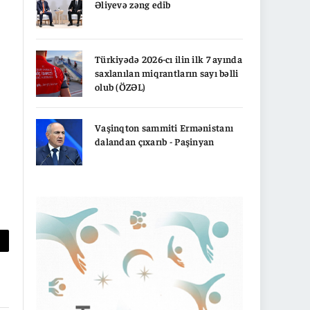
Əliyevə zəng edib
Türkiyədə 2026-cı ilin ilk 7 ayında
saxlanılan miqrantların sayı bəlli
olub (ÖZƏL)
Vaşinqton sammiti Ermənistanı
dalandan çıxarıb - Paşinyan
py
nk