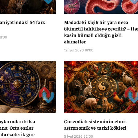
niyətindəki 54 fərz
Mədədəki kiçik bir yara necə
ölümcül təhlükəyə çevrilir? – Hə
kəsin bilməli olduğu gizli
11:00
əlamətlər
12 İyul 2026 16:00
ylarından kilsə
Çin zodiak sisteminin elmi-
ına: Orta əsrlər
astronomik və tarixi kökləri
da ezoterik güc
5 İyul 2026 22:00