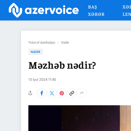
BAŞ
XƏ
XƏBƏR
LE
Voice of Azerbaijan
/
Nədir
NƏDIR
Məzhəb nədir?
13 İyul 2024 11:45