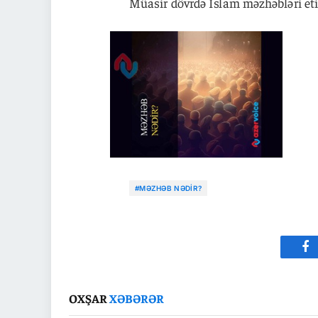
Müasir dövrdə İslam məzhəbləri eti-
#MƏZHƏB NƏDIR?
Fa
OXŞAR
XƏBƏRƏR