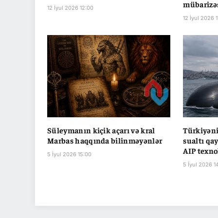
mübarizə
12 İyul 2026 12:00
12 İyul 2026 1
Süleymanın kiçik açarı və kral
Türkiyənin
Marbas haqqında bilinməyənlər
sualtı qa
AIP texno
5 İyul 2026 15:00
5 İyul 2026 1