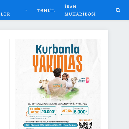
İRAN
TƏHLIL
TLƏR
MÜHARIBƏSI