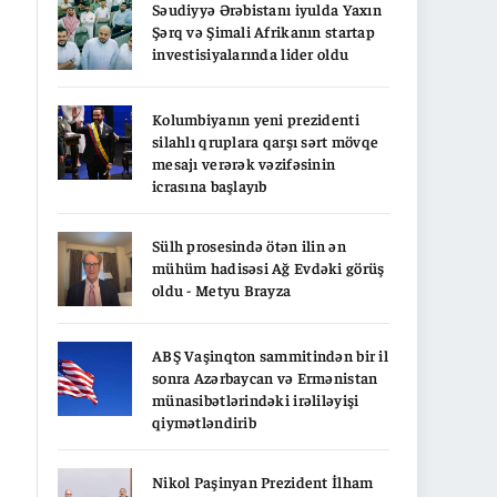
Səudiyyə Ərəbistanı iyulda Yaxın
Şərq və Şimali Afrikanın startap
investisiyalarında lider oldu
Kolumbiyanın yeni prezidenti
silahlı qruplara qarşı sərt mövqe
mesajı verərək vəzifəsinin
icrasına başlayıb
Sülh prosesində ötən ilin ən
mühüm hadisəsi Ağ Evdəki görüş
oldu - Metyu Brayza
ABŞ Vaşinqton sammitindən bir il
sonra Azərbaycan və Ermənistan
münasibətlərindəki irəliləyişi
qiymətləndirib
Nikol Paşinyan Prezident İlham