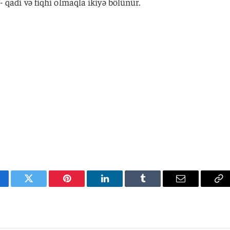
 qadi və fiqhi olmaqla ikiyə bölünür.
cebook
Twitter
Pinterest
LinkedIn
Tumblr
Email
Co
Li