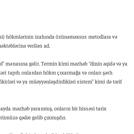
iqhi) hökmlərinin izahında özünəməxsus metodlara və
ktəblərinə verilən ad.
ol” mənasına gəlir. Termin kimi məzhəb “dinin əqidə və ya
ləri tapıb, onlardan hökm çıxarmağa və onları şərh
ikirləri və ya müəyyənləşdirdikləri sistem” kimi də tərif
ayda məzhəb yaranmış, onların bir hissəsi tarix
vrümüzə qədər gəlib çıxmışdır.