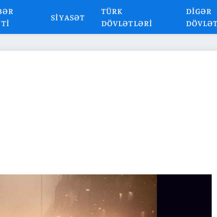
BƏR
TÜRK
DIGƏR
SIYASƏT
NTI
DÖVLƏTLƏRI
DÖVLƏ