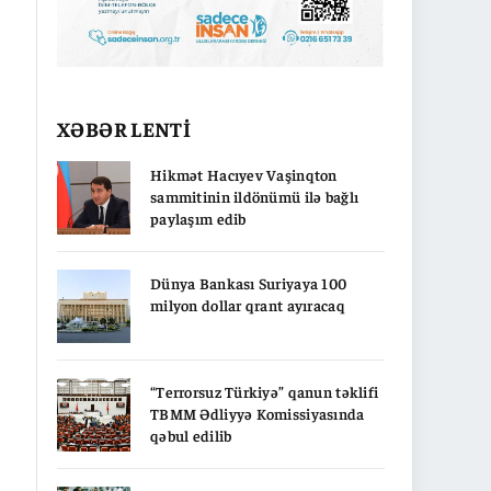
XƏBƏR LENTİ
Hikmət Hacıyev Vaşinqton
sammitinin ildönümü ilə bağlı
paylaşım edib
Dünya Bankası Suriyaya 100
milyon dollar qrant ayıracaq
“Terrorsuz Türkiyə” qanun təklifi
TBMM Ədliyyə Komissiyasında
qəbul edilib