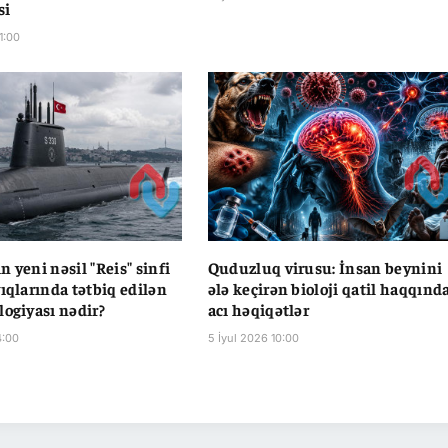
si
1:00
 yeni nəsil "Reis" sinfi
Quduzluq virusu: İnsan beynini
yıqlarında tətbiq edilən
ələ keçirən bioloji qatil haqqınd
logiyası nədir?
acı həqiqətlər
4:00
5 İyul 2026 10:00