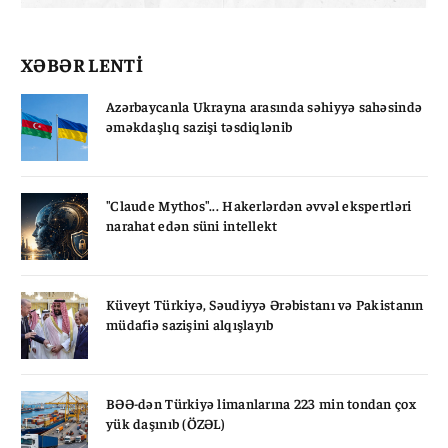
XƏBƏR LENTİ
Azərbaycanla Ukrayna arasında səhiyyə sahəsində
əməkdaşlıq sazişi təsdiqlənib
"Claude Mythos"... Hakerlərdən əvvəl ekspertləri
narahat edən süni intellekt
Küveyt Türkiyə, Səudiyyə Ərəbistanı və Pakistanın
müdafiə sazişini alqışlayıb
BƏƏ-dən Türkiyə limanlarına 223 min tondan çox
yük daşınıb (ÖZƏL)