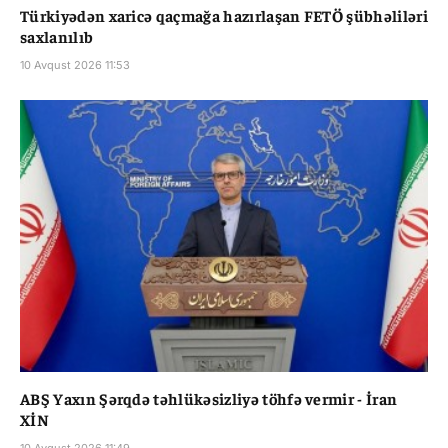
Türkiyədən xaricə qaçmağa hazırlaşan FETÖ şübhəliləri
saxlanılıb
10 Avqust 2026 11:53
ABŞ Yaxın Şərqdə təhlükəsizliyə töhfə vermir - İran
XİN