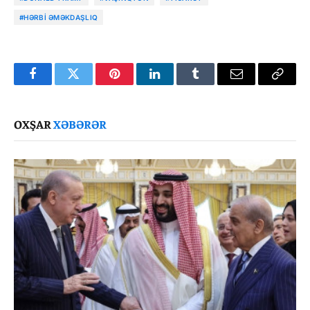
#HƏRBI ƏMƏKDAŞLIQ
Facebook
Twitter
Pinterest
LinkedIn
Tumblr
Email
Copy
Link
OXŞAR
XƏBƏRƏR