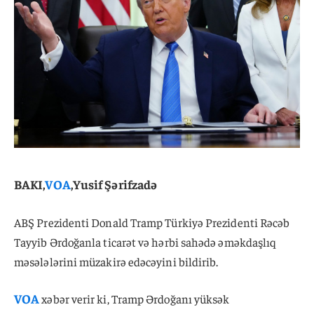
BAKI,
VOA
,Yusif Şərifzadə
ABŞ Prezidenti Donald Tramp Türkiyə Prezidenti Rəcəb
Tayyib Ərdoğanla ticarət və hərbi sahədə əməkdaşlıq
məsələlərini müzakirə edəcəyini bildirib.
VOA
xəbər verir ki, Tramp Ərdoğanı yüksək