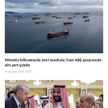
Hörmüz böhranında yeni mərhələ: İran ABŞ qarşısında
altı şərt qoydu
10 Avqust 2026 10:13