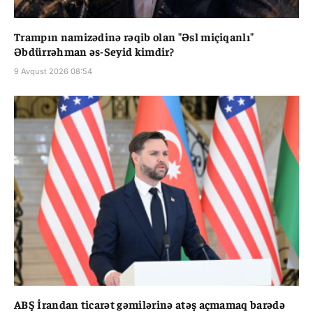
Trampın namizədinə rəqib olan "Əsl miçiqanlı"
Əbdürrəhman əs-Seyid kimdir?
9 Avqust 2026 08:54
ABŞ İrandan ticarət gəmilərinə atəş açmamaq barədə