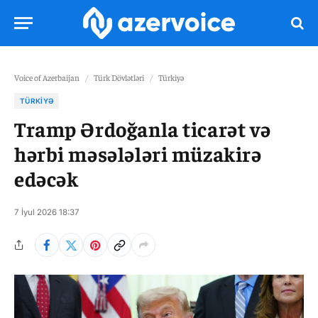
Voice of Azerbaijan
/
Türk Dövlətləri
/
Türkiyə
TÜRKIYƏ
Tramp Ərdoğanla ticarət və
hərbi məsələləri müzakirə
edəcək
7 İyul 2026 18:37