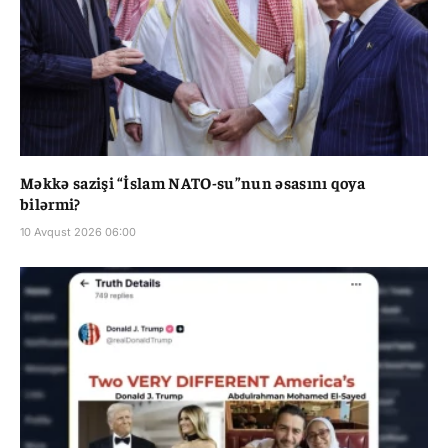
Məkkə sazişi “İslam NATO-su”nun əsasını qoya
bilərmi?
10 Avqust 2026 06:00