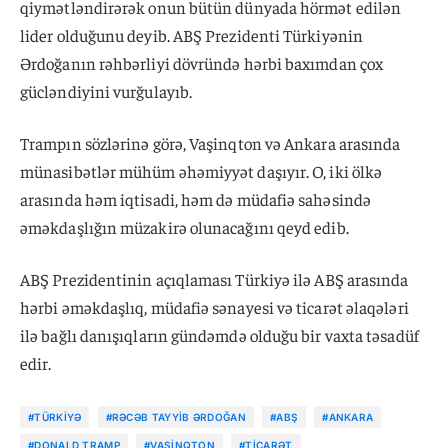
qiymətləndirərək onun bütün dünyada hörmət edilən
lider olduğunu deyib. ABŞ Prezidenti Türkiyənin
Ərdoğanın rəhbərliyi dövründə hərbi baxımdan çox
gücləndiyini vurğulayıb.
Trampın sözlərinə görə, Vaşinqton və Ankara arasında
münasibətlər mühüm əhəmiyyət daşıyır. O, iki ölkə
arasında həm iqtisadi, həm də müdafiə sahəsində
əməkdaşlığın müzakirə olunacağını qeyd edib.
ABŞ Prezidentinin açıqlaması Türkiyə ilə ABŞ arasında
hərbi əməkdaşlıq, müdafiə sənayesi və ticarət əlaqələri
ilə bağlı danışıqların gündəmdə olduğu bir vaxta təsadüf
edir.
#TÜRKIYƏ
#RƏCƏB TAYYIB ƏRDOĞAN
#ABŞ
#ANKARA
#DONALD TRAMP
#VAŞINQTON
#TICARƏT