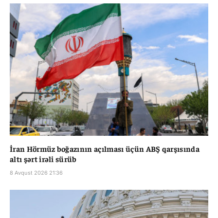
İran Hörmüz boğazının açılması üçün ABŞ qarşısında
altı şərt irəli sürüb
8 Avqust 2026 21:36