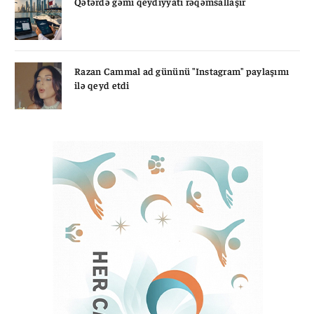
Qətərdə gəmi qeydiyyatı rəqəmsallaşır
Razan Cammal ad gününü "Instagram" paylaşımı
ilə qeyd etdi