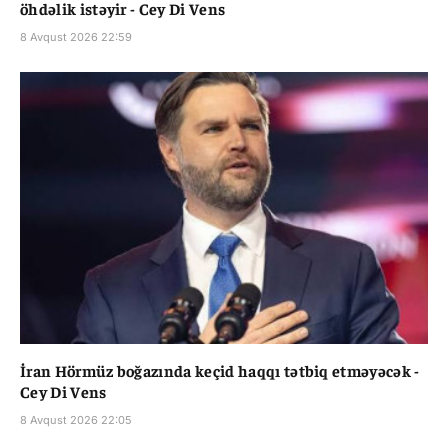
öhdəlik istəyir - Cey Di Vens
8 Avqust 2026 22:59
İran Hörmüz boğazında keçid haqqı tətbiq etməyəcək -
Cey Di Vens
8 Avqust 2026 22:05