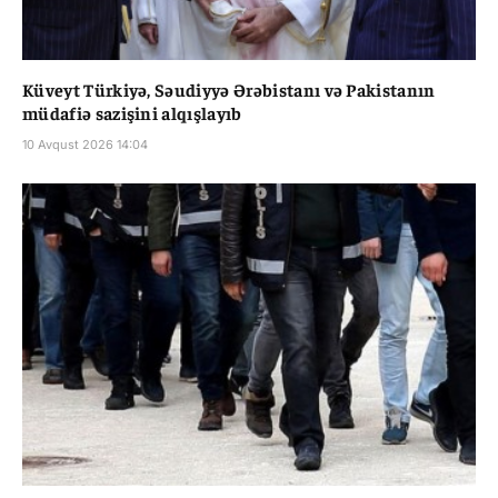
Küveyt Türkiyə, Səudiyyə Ərəbistanı və Pakistanın
müdafiə sazişini alqışlayıb
10 Avqust 2026 14:04