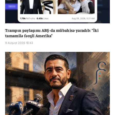
Trampın paylaşımı ABŞ-da mübahisə yaradıb: “İki
tamamilə fərqli Amerika”
9 Avqust 2026 18:43