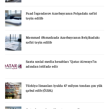
Fuad İsgəndərov Azərbaycanın Polşadakı səfiri
təyin edilib
Məmməd Əhmədzadə Azərbaycanın Belçikadakı
səfiri təyin edilib
Saxta sosial media hesabları "Qatar Airways"in
adından istifadə edir
Türkiyə limanları iyulda 47 milyon tondan çox yük
qəbul edib (ÖZƏL)