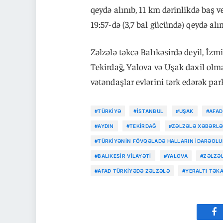
qeydə alınıb, 11 km dərinlikdə baş ve
19:57-də (3,7 bal gücündə) qeydə alın
Zəlzələ təkcə Balıkəsirdə deyil, İzm
Tekirdağ, Yalova və Uşak daxil olma
vətəndaşlar evlərini tərk edərək par
#TÜRKIYƏ
#İSTANBUL
#UŞAK
#AFAD
#AYDIN
#TEKIRDAĞ
#ZƏLZƏLƏ XƏBƏRLƏ
#TÜRKIYƏNIN FÖVQƏLADƏ HALLARIN İDARƏOLUN
#BALIKESIR VILAYƏTI
#YALOVA
#ZƏLZƏL
#AFAD TÜRKIYƏDƏ ZƏLZƏLƏ
#YERALTI TƏK
Fa