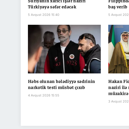
Suriyanın xarici işlər naziri
Filippind
Türkiyəyə səfər edəcək
baş verib
5 Avqust 2026 15:40
5 Avqust 202
Həbs olunan bələdiyyə sədrinin
Hakan Fid
narkotik testi müsbət çıxıb
naziri ilə
müzakirə
4 Avqust 2026 15:55
3 Avqust 202