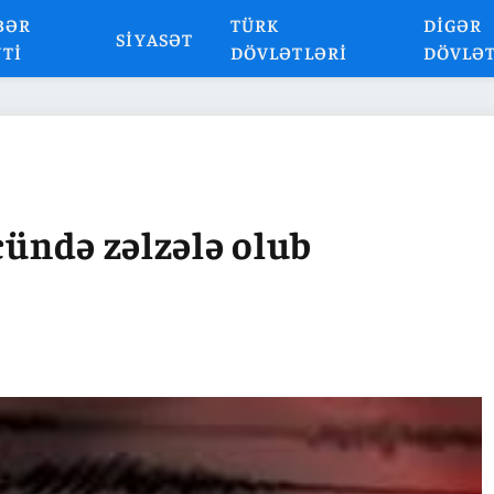
BƏR
TÜRK
DIGƏR
SIYASƏT
NTI
DÖVLƏTLƏRI
DÖVLƏ
cündə zəlzələ olub