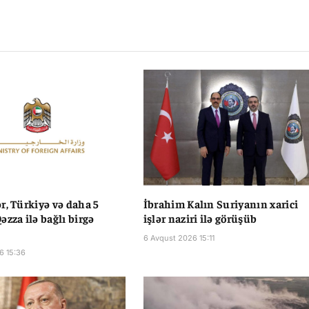
Li
r, Türkiyə və daha 5
İbrahim Kalın Suriyanın xarici
əzza ilə bağlı birgə
işlər naziri ilə görüşüb
6 Avqust 2026 15:11
6 15:36