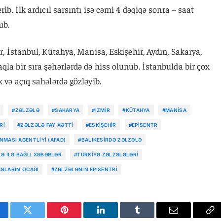
rib. İlk ardıcıl sarsıntı isə cəmi 4 dəqiqə sonra – saat
ıb.
ir, İstanbul, Kütahya, Manisa, Eskişehir, Aydın, Sakarya,
qla bir sıra şəhərlərdə də hiss olunub. İstanbulda bir çox
k və açıq sahələrdə gözləyib.
#ZƏLZƏLƏ
#SAKARYA
#İZMIR
#KÜTAHYA
#MANISA
RI
#ZƏLZƏLƏ FAY XƏTTI
#ESKIŞEHIR
#EPISENTR
MASI AGENTLIYI (AFAD)
#BALIKESIRDƏ ZƏLZƏLƏ
Ə ILƏ BAĞLI XƏBƏRLƏR
#TÜRKIYƏ ZƏLZƏLƏLƏRI
ANLARIN OCAĞI
#ZƏLZƏLƏNIN EPISENTRI
cebook
Twitter
Pinterest
LinkedIn
Tumblr
Email
Co