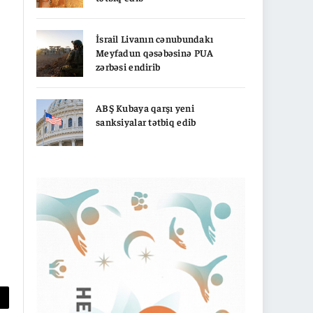
İsrail Livanın cənubundakı
Meyfadun qəsəbəsinə PUA
zərbəsi endirib
ABŞ Kubaya qarşı yeni
sanksiyalar tətbiq edib
py