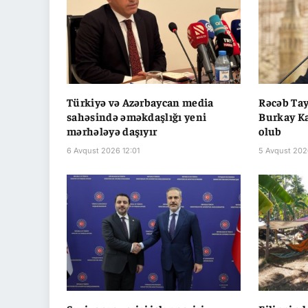
Türkiyə və Azərbaycan media
Rəcəb Ta
sahəsində əməkdaşlığı yeni
Burkay Ka
mərhələyə daşıyır
olub
6 Avqust 2026 12:01
5 Avqust 202