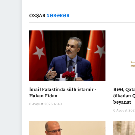
OXŞAR
XƏBƏRƏR
İsrail Fələstində sülh istəmir -
BƏƏ, Qətə
Hakan Fidan
ölkədən Q
bəyanat
6 Avqust 2026 17:40
6 Avqust 202