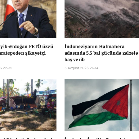
yyib Ərdoğan FETÖ üzvü
İndoneziyanın Halmahera
ratepedən şikayətçi
adasında 5,5 bal gücündə zəlzələ
baş verib
6 22:35
5 Avqust 2026 21:34