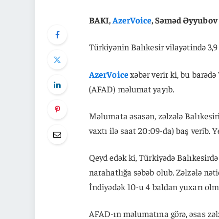
BAKI,
AzerVoice
, Səməd Əyyubov
Türkiyənin Balıkesir vilayətində 3,9
AzerVoice
xəbər verir ki, bu barəd
(AFAD) məlumat yayıb.
Məlumata əsasən, zəlzələ Balıkesiri
vaxtı ilə saat 20:09-da) baş verib. Y
Qeyd edək ki, Türkiyədə Balıkesirdə
narahatlığa səbəb olub. Zəlzələ nətic
İndiyədək 10-u 4 baldan yuxarı olma
AFAD-ın məlumatına görə, əsas zəlzə