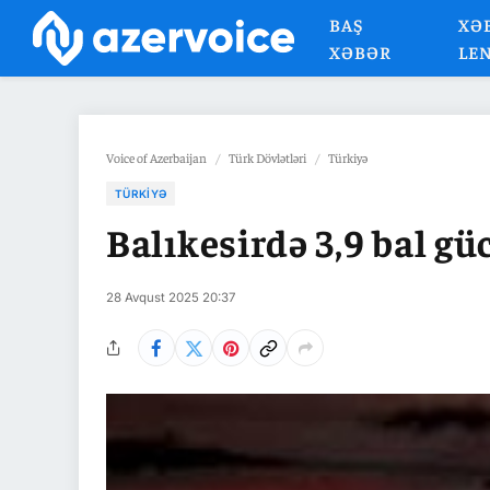
BAŞ
XƏ
XƏBƏR
LE
Voice of Azerbaijan
/
Türk Dövlətləri
/
Türkiyə
TÜRKIYƏ
Balıkesirdə 3,9 bal gü
28 Avqust 2025 20:37