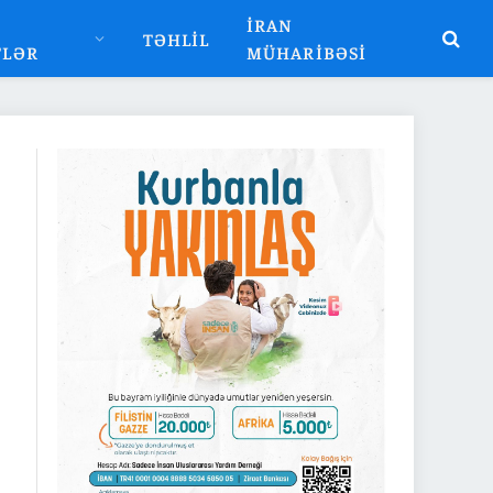
İRAN
TƏHLIL
TLƏR
MÜHARIBƏSI