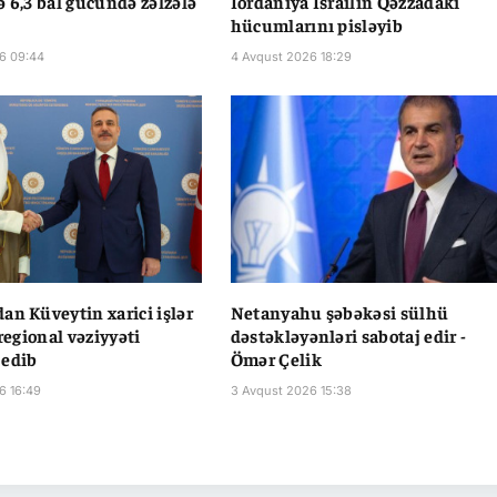
ə 6,3 bal gücündə zəlzələ
İordaniya İsrailin Qəzzadakı
hücumlarını pisləyib
6 09:44
4 Avqust 2026 18:29
an Küveytin xarici işlər
Netanyahu şəbəkəsi sülhü
 regional vəziyyəti
dəstəkləyənləri sabotaj edir -
 edib
Ömər Çelik
6 16:49
3 Avqust 2026 15:38