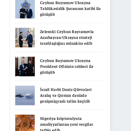
Ceyhun Bayramov Ukrayna
Təhlükəsizlik Şurasının katibi ilə
görüşüb
Zelenski Ceyhun Bayramovla
Azərbaycan-Ukrayna strateji
tərəfdaşlığını müzakirə edib
Ceyhun Bayramov Ukrayna
Prezident Ofisinin rəhbəri ilə
görüşüb
İsrail Hərbi Dəniz Qüvvələri
Aralıq və Qırmızı dənizdə
genişmiqyaslı təlim keçirib
Nigeriya kriptovalyuta
əməliyyatlarına yeni vergilər
tətbiq edib