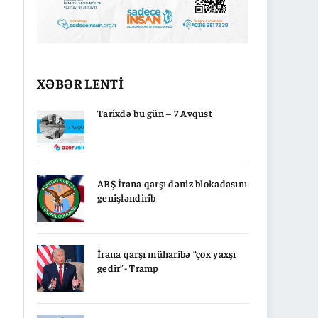
XƏBƏR LENTİ
Tarixdə bu gün – 7 Avqust
ABŞ İrana qarşı dəniz blokadasını
genişləndirib
İrana qarşı müharibə “çox yaxşı
gedir”- Tramp