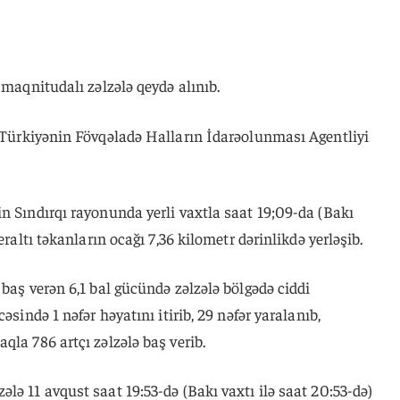
 maqnitudalı zəlzələ qeydə alınıb.
ə Türkiyənin Fövqəladə Halların İdarəolunması Agentliyi
n Sındırqı rayonunda yerli vaxtla saat 19;09-da (Bakı
eraltı təkanların ocağı 7,36 kilometr dərinlikdə yerləşib.
 baş verən 6,1 bal gücündə zəlzələ bölgədə ciddi
əsində 1 nəfər həyatını itirib, 29 nəfər yaralanıb,
qla 786 artçı zəlzələ baş verib.
lə 11 avqust saat 19:53-də (Bakı vaxtı ilə saat 20:53-də)