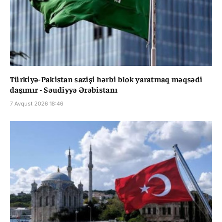
Türkiyə-Pakistan sazişi hərbi blok yaratmaq məqsədi
daşımır - Səudiyyə Ərəbistanı
7 Avqust 2026 18:46