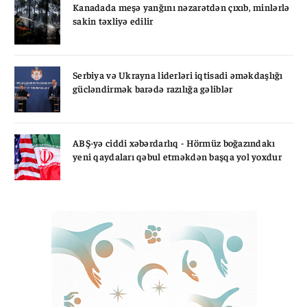
Kanadada meşə yanğını nəzarətdən çıxıb, minlərlə
sakin təxliyə edilir
Serbiya və Ukrayna liderləri iqtisadi əməkdaşlığı
gücləndirmək barədə razılığa gəliblər
ABŞ-yə ciddi xəbərdarlıq - Hörmüz boğazındakı
yeni qaydaları qəbul etməkdən başqa yol yoxdur