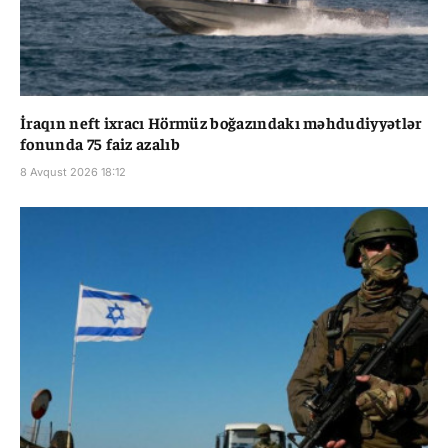
İraqın neft ixracı Hörmüz boğazındakı məhdudiyyətlər
fonunda 75 faiz azalıb
8 Avqust 2026 18:12