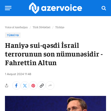
Voice of Azerbaijan
/
Türk Dövlətləri
/
Türkiyə
TÜRKIYƏ
Haniyə sui-qəsdi İsrail
terrorunun son nümunəsidir -
Fahrettin Altun
1 Avqust 2024 11:48