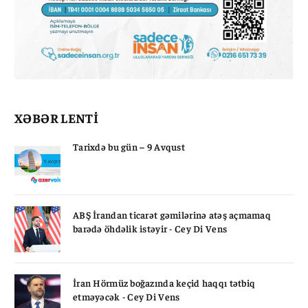
XƏBƏR LENTİ
Tarixdə bu gün – 9 Avqust
ABŞ İrandan ticarət gəmilərinə atəş açmamaq
barədə öhdəlik istəyir - Cey Di Vens
İran Hörmüz boğazında keçid haqqı tətbiq
etməyəcək - Cey Di Vens