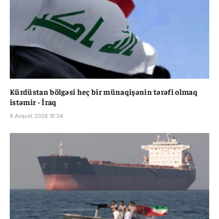
Kürdüstan bölgəsi heç bir münaqişənin tərəfi olmaq
istəmir - İraq
8 Avqust 2026 18:34