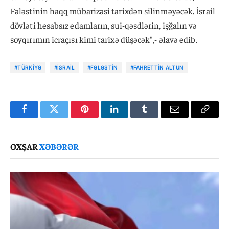
Fələstinin haqq mübarizəsi tarixdən silinməyəcək. İsrail
dövləti hesabsız edamların, sui-qəsdlərin, işğalın və
soyqırımın icraçısı kimi tarixə düşəcək",- əlavə edib.
#TÜRKIYƏ
#İSRAIL
#FƏLƏSTIN
#FAHRETTIN ALTUN
Facebook
Twitter
Pinterest
LinkedIn
Tumblr
Email
Copy
Link
OXŞAR
XƏBƏRƏR