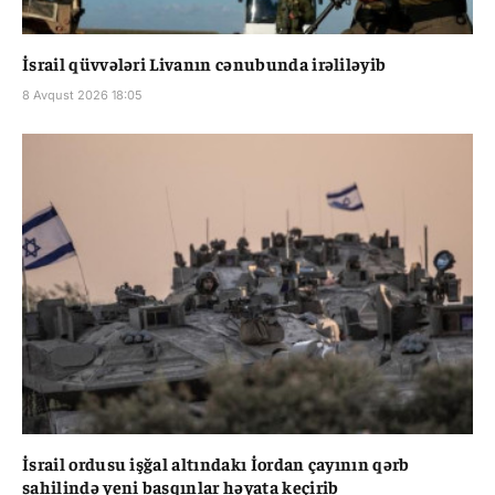
İsrail qüvvələri Livanın cənubunda irəliləyib
8 Avqust 2026 18:05
İsrail ordusu işğal altındakı İordan çayının qərb
sahilində yeni basqınlar həyata keçirib