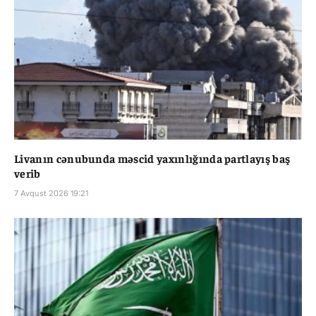
Livanın cənubunda məscid yaxınlığında partlayış baş
verib
7 Avqust 2026 19:21