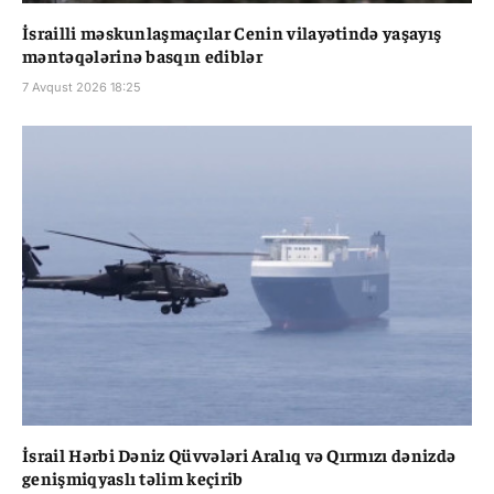
İsrailli məskunlaşmaçılar Cenin vilayətində yaşayış
məntəqələrinə basqın ediblər
7 Avqust 2026 18:25
İsrail Hərbi Dəniz Qüvvələri Aralıq və Qırmızı dənizdə
genişmiqyaslı təlim keçirib