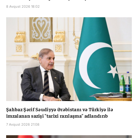
8 Avqust 2026 18:02
Şahbaz Şərif Səudiyyə Ərəbistanı və Türkiyə ilə
imzalanan sazişi "tarixi razılaşma" adlandırıb
7 Avqust 2026 21:08