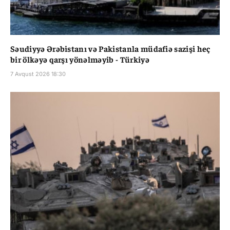
Səudiyyə Ərəbistanı və Pakistanla müdafiə sazişi heç
bir ölkəyə qarşı yönəlməyib - Türkiyə
7 Avqust 2026 18:30