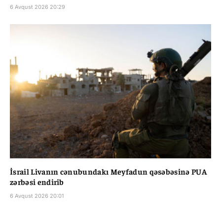
6 Avqust 2026 20:29
İsrail Livanın cənubundakı Meyfadun qəsəbəsinə PUA
zərbəsi endirib
6 Avqust 2026 20:01