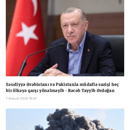
Səudiyyə Ərəbistanı və Pakistanla müdafiə sazişi heç
bir ölkəyə qarşı yönəlməyib - Rəcəb Tayyib Ərdoğan
7 Avqust 2026 19:47