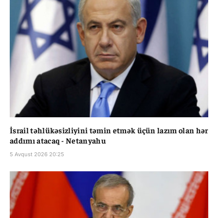
İsrail təhlükəsizliyini təmin etmək üçün lazım olan hər
addımı atacaq - Netanyahu
5 Avqust 2026 20:25