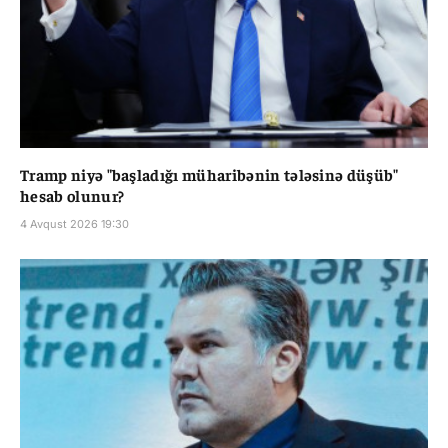
Tramp niyə "başladığı müharibənin tələsinə düşüb"
hesab olunur?
4 Avqust 2026 19:30