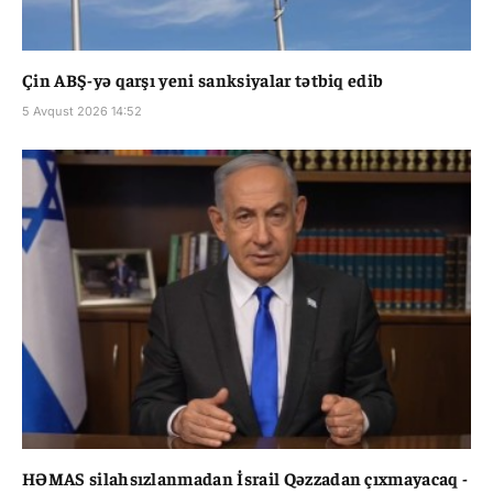
Çin ABŞ-yə qarşı yeni sanksiyalar tətbiq edib
5 Avqust 2026 14:52
HƏMAS silahsızlanmadan İsrail Qəzzadan çıxmayacaq -