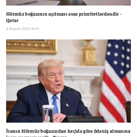
Hörmüz boğazının açılması əsas prioritetlərdəndir -
Qətər
4 Avqust 2026 16:25
İranın Hörmüz boğazından keçidə görə ödəniş almasına
icazə verməyəcəyik - Tramp