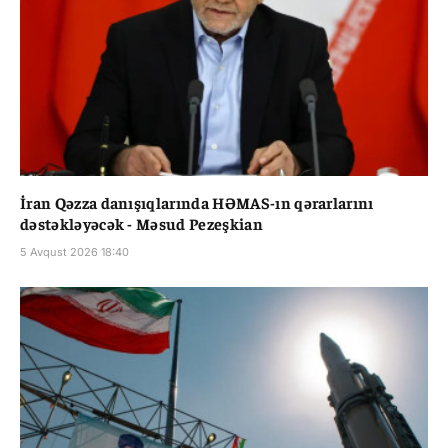
İran Qəzza danışıqlarında HƏMAS-ın qərarlarını
dəstəkləyəcək - Məsud Pezeşkian
5 Avqust 2026 18:40