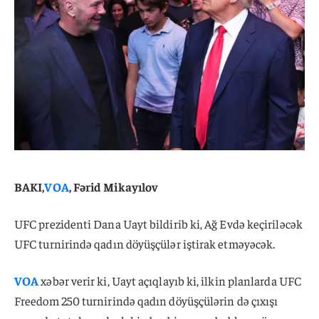
BAKI,
VOA
, Fərid Mikayılov
UFC prezidenti Dana Uayt bildirib ki, Ağ Evdə keçiriləcək
UFC turnirində qadın döyüşçülər iştirak etməyəcək.
VOA
xəbər verir ki, Uayt açıqlayıb ki, ilkin planlarda UFC
Freedom 250 turnirində qadın döyüşçülərin də çıxışı