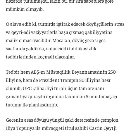
nəzərdə tutulmuşdu, lakin bu, bir sıra səbəblərə görə
mümkün olmayıb.
O əlavə edib ki, turnirdə iştirak edəcək döyüşçülərin stres
və qeyri-adi vəziyyətlərlə başa çıxmaq qabiliyyətinə
malik olması vacibdir. Məsələn, döyüş gecəsi gec
saatlarda gəldikdə, onlar ciddi təhlükəsizlik
tədbirlərindən keçməli olacaqlar.
Tədbir həm ABŞ-ın Müstəqillik Bəyannaməsinin 250
illiyinə, həm də Prezident Trampın 80 illiyinə həsr
olunub. UFC rəhbərliyi turnir üçün tam arenanı
çəmənliyə quraşdırıb; arena təxminən 5 min tamaşaçı
tutumu ilə planlaşdırılıb.
Gecənin əsas döyüşü yüngül çəki dərəcəsində çempion
İliya Topuriya ilə müvəqqəti titul sahibi Castin Qeytji