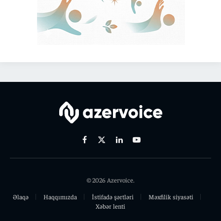
Facebook
X
Linkedin
Youtube
(Twitter)
© 2026 Azervoice.
Əlaqə
Haqqımızda
İstifadə şərtləri
Məxfilik siyasəti
Xəbər lenti