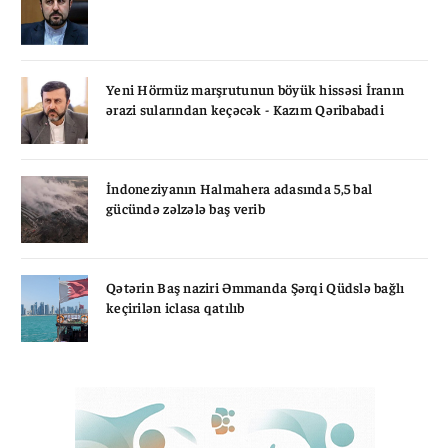
Yeni Hörmüz marşrutunun böyük hissəsi İranın
ərazi sularından keçəcək - Kazım Qəribabadi
İndoneziyanın Halmahera adasında 5,5 bal
gücündə zəlzələ baş verib
Qətərin Baş naziri Əmmanda Şərqi Qüdslə bağlı
keçirilən iclasa qatılıb