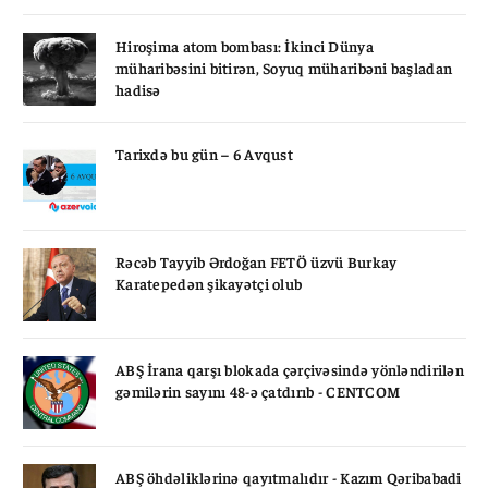
Hiroşima atom bombası: İkinci Dünya
müharibəsini bitirən, Soyuq müharibəni başladan
hadisə
Tarixdə bu gün – 6 Avqust
Rəcəb Tayyib Ərdoğan FETÖ üzvü Burkay
Karatepedən şikayətçi olub
ABŞ İrana qarşı blokada çərçivəsində yönləndirilən
gəmilərin sayını 48-ə çatdırıb - CENTCOM
ABŞ öhdəliklərinə qayıtmalıdır - Kazım Qəribabadi