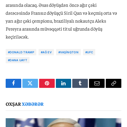
arasında olacaq. Əsas döyüşdən öncə ağır çəki
dərəcəsində Fransız döyüşçü Siril Qan və keçmiş orta və
yarı ağır çəki çempionu, braziliyalı nokautçu Aleks
Pereyra arasında müvəqqəti titul uğrunda döyüş
keçiriləcək.
#DONALD TRAMP
#AĞ EV
#VAŞINQTON
#UFC
#DANA UAYT
Facebook
Twitter
Pinterest
LinkedIn
Tumblr
Email
Copy
Link
OXŞAR
XƏBƏRƏR