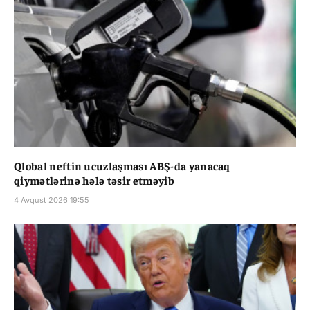
Qlobal neftin ucuzlaşması ABŞ-da yanacaq
qiymətlərinə hələ təsir etməyib
4 Avqust 2026 19:55