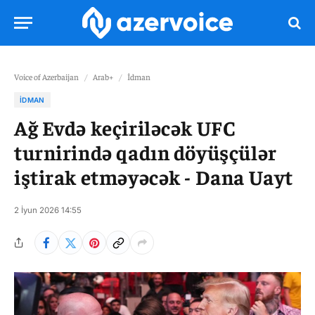
Voice of Azerbaijan
/
Arab+
/
İdman
İDMAN
Ağ Evdə keçiriləcək UFC
turnirində qadın döyüşçülər
iştirak etməyəcək - Dana Uayt
2 İyun 2026 14:55