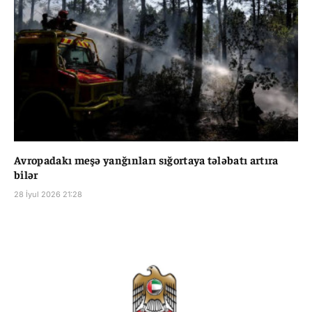
Avropadakı meşə yanğınları sığortaya tələbatı artıra
bilər
28 İyul 2026 21:28