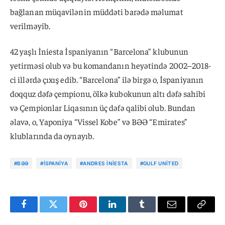
bağlanan müqavilənin müddəti barədə məlumat
verilməyib.
42 yaşlı İniesta İspaniyanın “Barcelona” klubunun
yetirməsi olub və bu komandanın heyətində 2002–2018-
ci illərdə çıxış edib. “Barcelona” ilə birgə o, İspaniyanın
doqquz dəfə çempionu, ölkə kubokunun altı dəfə sahibi
və Çempionlar Liqasının üç dəfə qalibi olub. Bundan
əlavə, o, Yaponiya “Vissel Kobe” və BƏƏ “Emirates”
klublarında da oynayıb.
#BƏƏ
#İSPANIYA
#ANDRES İNIESTA
#GULF UNITED
Facebook
Twitter
Pinterest
LinkedIn
Tumblr
Email
Copy