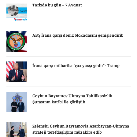
Tarixdə bu gün – 7 Avqust
ABŞ İrana qarşı dəniz blokadasını genişləndirib
İrana qarşı müharibə “çox yaxşı gedir”- Tramp
Ceyhun Bayramov Ukrayna Təhlükəsizlik
Şurasının katibi ilə görüşüb
Zelenski Ceyhun Bayramovla Azərbaycan-Ukrayna
strateji tərəfdaşlığını müzakirə edib