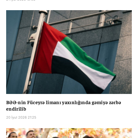
BƏƏ-nin Füceyrə limanı yaxınlığında gəmiyə zərbə
endirilib
20 İyul 2026 21:25