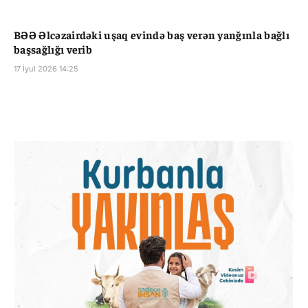
BƏƏ Əlcəzairdəki uşaq evində baş verən yanğınla bağlı
başsağlığı verib
17 İyul 2026 14:25