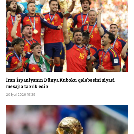
İran İspaniyanın Dünya Kuboku qələbəsini siyasi
mesajla təbrik edib
20 İyul 2026 19:39