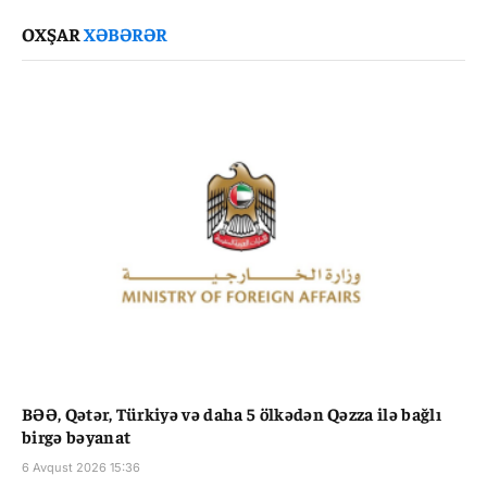
Link
OXŞAR
XƏBƏRƏR
BƏƏ, Qətər, Türkiyə və daha 5 ölkədən Qəzza ilə bağlı
birgə bəyanat
6 Avqust 2026 15:36