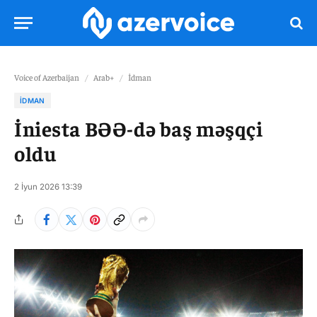
Voice of Azerbaijan
/
Arab+
/
İdman
İDMAN
İniesta BƏƏ-də baş məşqçi
oldu
2 İyun 2026 13:39