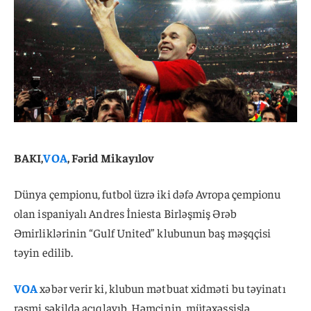
BAKI,
VOA
, Fərid Mikayılov
Dünya çempionu, futbol üzrə iki dəfə Avropa çempionu
olan ispaniyalı Andres İniesta Birləşmiş Ərəb
Əmirliklərinin “Gulf United” klubunun baş məşqçisi
təyin edilib.
VOA
xəbər verir ki, klubun mətbuat xidməti bu təyinatı
rəsmi şəkildə açıqlayıb. Həmçinin, mütəxəssislə