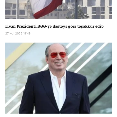
Livan Prezidenti BƏƏ-yə dəstəyə görə təşəkkür edib
27 İyul 2026 19:49