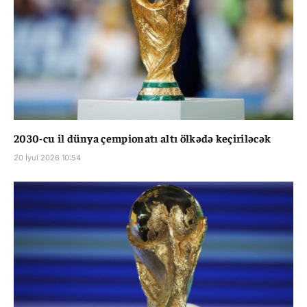
2030-cu il dünya çempionatı altı ölkədə keçiriləcək
20 İyul 2026 10:54