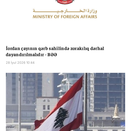
İordan çayının qərb sahilində zorakılıq dərhal
dayandırılmalıdır - BƏƏ
28 İyul 2026 10:44