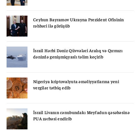
Ceyhun Bayramov Ukrayna Prezident Ofisinin
rəhbəri ilə görüşüb
İsrail Hərbi Dəniz Qüvvələri Aralıq və Qırmızı
dənizdə genişmiqyaslı təlim keçirib
Nigeriya kriptovalyuta əməliyyatlarına yeni
vergilər tətbiq edib
İsrail Livanın cənubundakı Meyfadun qəsəbəsinə
PUA zərbəsi endirib