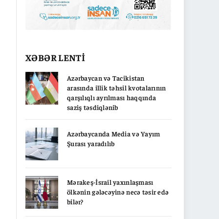
XƏBƏR LENTİ
Azərbaycan və Tacikistan
arasında illik təhsil kvotalarının
qarşılıqlı ayrılması haqqında
saziş təsdiqlənib
Azərbaycanda Media və Yayım
Şurası yaradılıb
Mərakeş-İsrail yaxınlaşması
ölkənin gələcəyinə necə təsir edə
bilər?