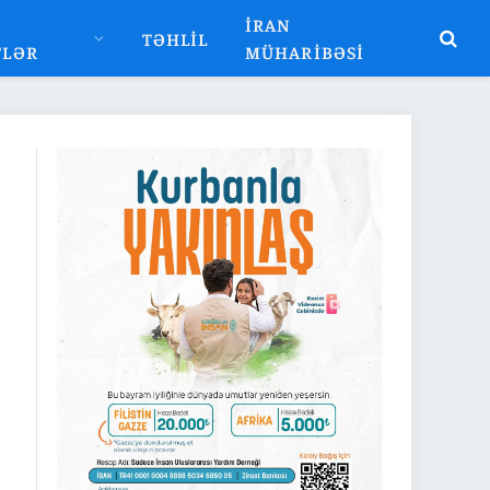
İRAN
TƏHLIL
TLƏR
MÜHARIBƏSI