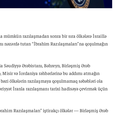
a mümkün razılaşmadan sonra bir sıra ölkələrə İsraillə
nı nəzərdə tutan “İbrahim Razılaşmaları”na qoşulmağın
a Səudiyyə Ərəbistanı, Bəhreyn, Birləşmiş Ərəb
yə, Misir və İordaniya rəhbərlərinə bu addımı atmağın
ki, bəzi ölkələrin razılaşmaya qoşulmamaq səbəbləri ola
səriyyət İranla razılaşmanı tarixi hadisəyə çevirmək üçün
brahim Razılaşmaları” iştirakçı ölkələr — Birləşmiş Ərəb