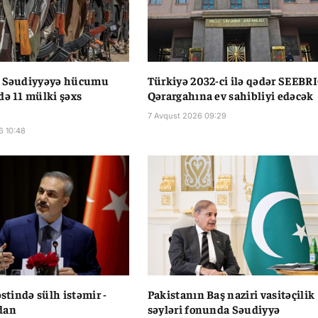
n Səudiyyəyə hücumu
Türkiyə 2032-ci ilə qədər SEEBR
də 11 mülki şəxs
Qərargahına ev sahibliyi edəcək
7 Avqust 2026 09:29
6 10:48
əstində sülh istəmir -
Pakistanın Baş naziri vasitəçilik
dan
səyləri fonunda Səudiyyə