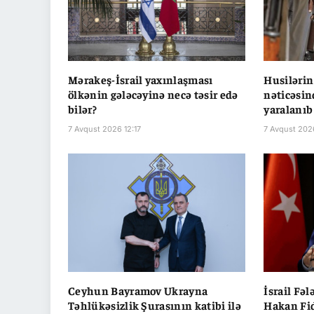
Mərakeş-İsrail yaxınlaşması
Husiləri
ölkənin gələcəyinə necə təsir edə
nəticəsin
bilər?
yaralanıb
7 Avqust 2026 12:17
7 Avqust 202
Ceyhun Bayramov Ukrayna
İsrail Fəl
Təhlükəsizlik Şurasının katibi ilə
Hakan Fi