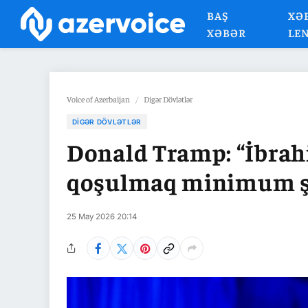
BAŞ
XƏ
XƏBƏR
LE
Voice of Azerbaijan
/
Digər Dövlətlər
DIGƏR DÖVLƏTLƏR
Donald Tramp: “İbrah
qoşulmaq minimum şə
25 May 2026 20:14