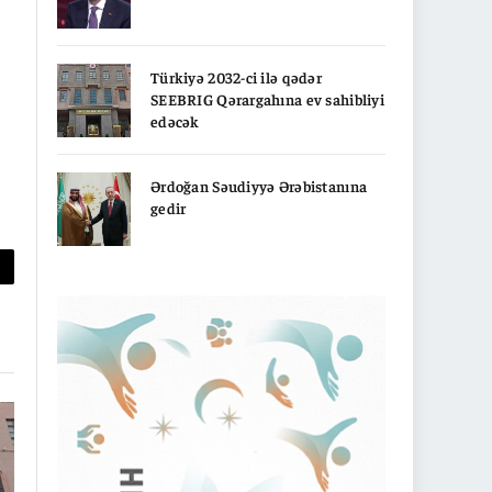
Türkiyə 2032-ci ilə qədər
SEEBRIG Qərargahına ev sahibliyi
edəcək
Ərdoğan Səudiyyə Ərəbistanına
gedir
py
nk