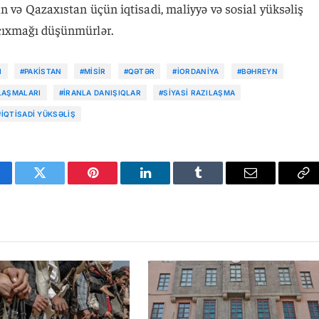
n və Qazaxıstan üçün iqtisadi, maliyyə və sosial yüksəliş
 çıxmağı düşünmürlər.
I
#PAKISTAN
#MISIR
#QƏTƏR
#İORDANIYA
#BƏHREYN
LAŞMALARI
#İRANLA DANIŞIQLAR
#SIYASI RAZILAŞMA
#İQTISADI YÜKSƏLIŞ
cebook
Twitter
Pinterest
LinkedIn
Tumblr
Email
Co
Li