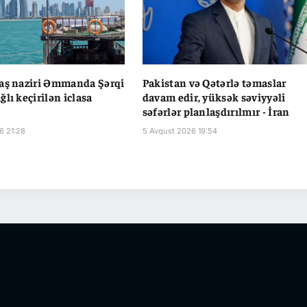
aş naziri Əmmanda Şərqi
Pakistan və Qətərlə təmaslar
lı keçirilən iclasa
davam edir, yüksək səviyyəli
səfərlər planlaşdırılmır - İran
6 21:28
5 Avqust 2026 19:54