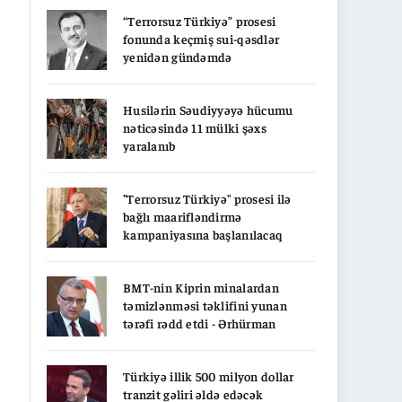
“Terrorsuz Türkiyə” prosesi
fonunda keçmiş sui-qəsdlər
yenidən gündəmdə
Husilərin Səudiyyəyə hücumu
nəticəsində 11 mülki şəxs
yaralanıb
"Terrorsuz Türkiyə" prosesi ilə
bağlı maarifləndirmə
kampaniyasına başlanılacaq
BMT-nin Kiprin minalardan
təmizlənməsi təklifini yunan
tərəfi rədd etdi - Ərhürman
Türkiyə illik 500 milyon dollar
tranzit gəliri əldə edəcək