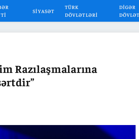
BƏR
TÜRK
DIGƏR
SIYASƏT
NTI
DÖVLƏTLƏRI
DÖVLƏ
im Razılaşmalarına
rtdir”