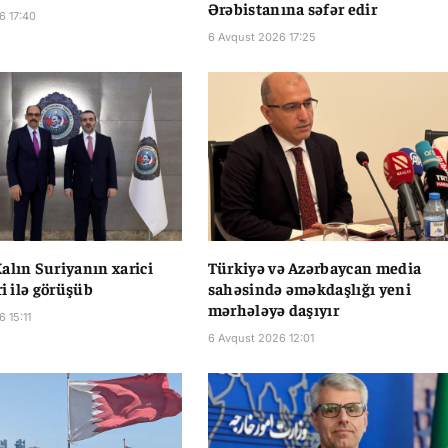
Ərəbistanına səfər edir
6 17:40
6 Avqust 2026 17:25
alın Suriyanın xarici
Türkiyə və Azərbaycan media
ri ilə görüşüb
sahəsində əməkdaşlığı yeni
mərhələyə daşıyır
 15:11
6 Avqust 2026 12:01