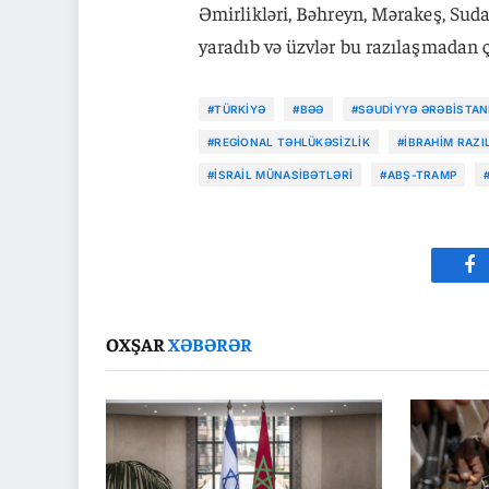
Əmirlikləri, Bəhreyn, Mərakeş, Suda
yaradıb və üzvlər bu razılaşmadan
#TÜRKIYƏ
#BƏƏ
#SƏUDIYYƏ ƏRƏBISTAN
#REGIONAL TƏHLÜKƏSIZLIK
#İBRAHIM RAZI
#İSRAIL MÜNASIBƏTLƏRI
#ABŞ-TRAMP
Fa
OXŞAR
XƏBƏRƏR