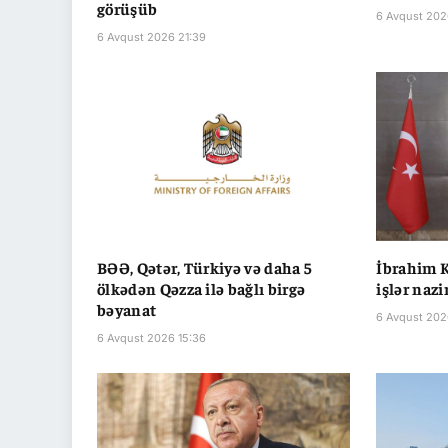
görüşüb
6 Avqust 202
6 Avqust 2026 21:39
BƏƏ, Qətər, Türkiyə və daha 5
İbrahim K
ölkədən Qəzza ilə bağlı birgə
işlər nazi
bəyanat
6 Avqust 2026
6 Avqust 2026 15:36