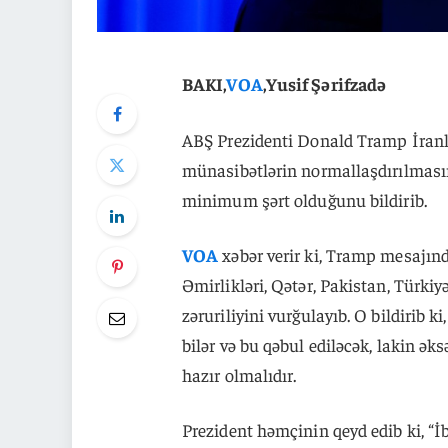
BAKI,
VOA
,Yusif Şərifzadə
ABŞ Prezidenti Donald Tramp İranl
münasibətlərin normallaşdırılması
minimum şərt olduğunu bildirib.
VOA
xəbər verir ki, Tramp mesajınd
Əmirlikləri, Qətər, Pakistan, Türki
zəruriliyini vurğulayıb. O bildirib 
bilər və bu qəbul ediləcək, lakin ək
hazır olmalıdır.
Prezident həmçinin qeyd edib ki, “İ