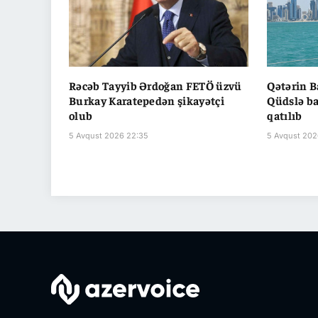
Rəcəb Tayyib Ərdoğan FETÖ üzvü
Qətərin B
Burkay Karatepedən şikayətçi
Qüdslə bağ
olub
qatılıb
5 Avqust 2026 22:35
5 Avqust 202