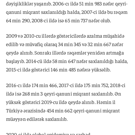
dəyişikliklər yaşanıb. 2006-cı ildə 51 min 983 nəfər qeyri-
qanuni miqrant saxlanıldığı halda, 2007-ci ildə bu rəqəm
64 min 290, 2008-ci ildə isə 65 min 737 nəfər olub.
2009 və 2010-cu illərdə göstəricilərdə azalma müşahidə
edilib və müvafiq olaraq 34 min 345 və 32 min 667 nəfər
qeydə alınıb. Sonrakı illərdə rəqəmlər yenidən artmağa
başlayıb. 2014-cü ildə 58 min 647 nəfər saxlanıldığı halda,
2015-ci ildə göstərici 146 min 485 nəfərə yüksəlib.
2016-cı ildə 174 min 466, 2017-ci ildə 175 min 752, 2018-ci
ildə isə 268 min 3 qeyri-qanuni miqrant saxlanılıb. Ən
yüksək göstərici 2019-cu ildə qeydə alınıb. Həmin il
Türkiyə ərazisində 454 min 662 qeyri-qanuni miqrant
müəyyən edilərək saxlanılıb.
2020-ci ildə qlobal epidemiya və sərhəd