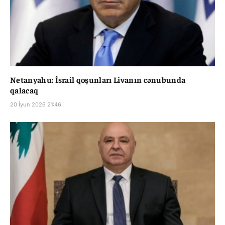
Netanyahu: İsrail qoşunları Livanın cənubunda
qalacaq
20 İyun 2026 21:46