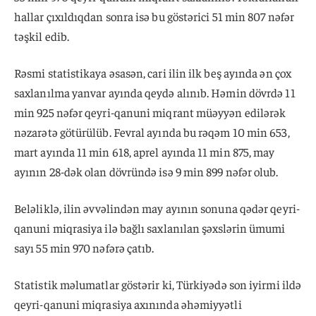
hallar çıxıldıqdan sonra isə bu göstərici 51 min 807 nəfər
təşkil edib.
Rəsmi statistikaya əsasən, cari ilin ilk beş ayında ən çox
saxlanılma yanvar ayında qeydə alınıb. Həmin dövrdə 11
min 925 nəfər qeyri-qanuni miqrant müəyyən edilərək
nəzarətə götürülüb. Fevral ayında bu rəqəm 10 min 653,
mart ayında 11 min 618, aprel ayında 11 min 875, may
ayının 28-dək olan dövründə isə 9 min 899 nəfər olub.
Beləliklə, ilin əvvəlindən may ayının sonuna qədər qeyri-
qanuni miqrasiya ilə bağlı saxlanılan şəxslərin ümumi
sayı 55 min 970 nəfərə çatıb.
Statistik məlumatlar göstərir ki, Türkiyədə son iyirmi ildə
qeyri-qanuni miqrasiya axınında əhəmiyyətli