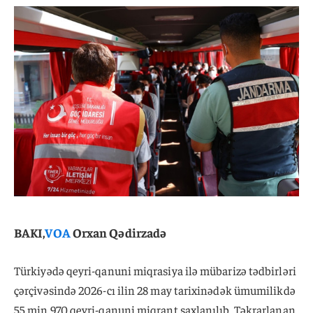
BAKI,
VOA
Orxan Qədirzadə
Türkiyədə qeyri-qanuni miqrasiya ilə mübarizə tədbirləri
çərçivəsində 2026-cı ilin 28 may tarixinədək ümumilikdə
55 min 970 qeyri-qanuni miqrant saxlanılıb. Təkrarlanan