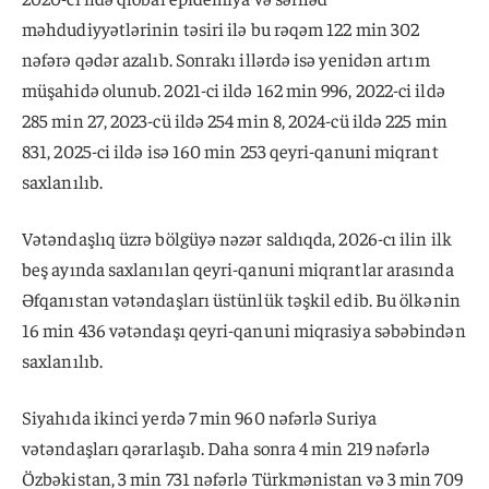
məhdudiyyətlərinin təsiri ilə bu rəqəm 122 min 302
nəfərə qədər azalıb. Sonrakı illərdə isə yenidən artım
müşahidə olunub. 2021-ci ildə 162 min 996, 2022-ci ildə
285 min 27, 2023-cü ildə 254 min 8, 2024-cü ildə 225 min
831, 2025-ci ildə isə 160 min 253 qeyri-qanuni miqrant
saxlanılıb.
Vətəndaşlıq üzrə bölgüyə nəzər saldıqda, 2026-cı ilin ilk
beş ayında saxlanılan qeyri-qanuni miqrantlar arasında
Əfqanıstan vətəndaşları üstünlük təşkil edib. Bu ölkənin
16 min 436 vətəndaşı qeyri-qanuni miqrasiya səbəbindən
saxlanılıb.
Siyahıda ikinci yerdə 7 min 960 nəfərlə Suriya
vətəndaşları qərarlaşıb. Daha sonra 4 min 219 nəfərlə
Özbəkistan, 3 min 731 nəfərlə Türkmənistan və 3 min 709