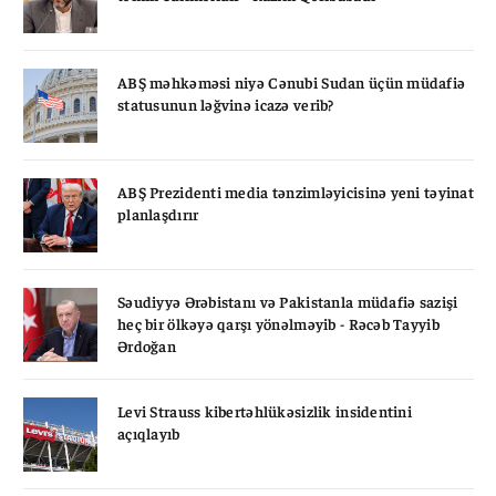
ABŞ məhkəməsi niyə Cənubi Sudan üçün müdafiə
statusunun ləğvinə icazə verib?
ABŞ Prezidenti media tənzimləyicisinə yeni təyinat
planlaşdırır
Səudiyyə Ərəbistanı və Pakistanla müdafiə sazişi
heç bir ölkəyə qarşı yönəlməyib - Rəcəb Tayyib
Ərdoğan
Levi Strauss kibertəhlükəsizlik insidentini
açıqlayıb