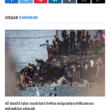
Facebook
Twitter
Pinterest
LinkedIn
Tumblr
Email
Copy
Link
OXŞAR
XƏBƏRƏR
Aİ daxili işlər nazirləri Sebta miqrasiya böhranını
müzakirə edəcək