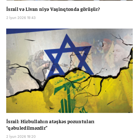
İsrail və Livan niyə Vaşinqtonda görüşür?
2 İyun 2026 19:43
İsrail: Hizbullahın atəşkəs pozuntuları
“qəbuledilməzdir”
2 İyun 2026 19:20