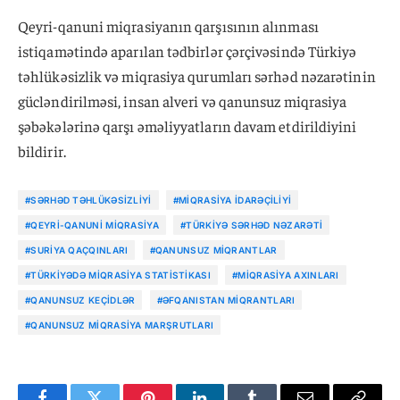
Qeyri-qanuni miqrasiyanın qarşısının alınması
istiqamətində aparılan tədbirlər çərçivəsində Türkiyə
təhlükəsizlik və miqrasiya qurumları sərhəd nəzarətinin
gücləndirilməsi, insan alveri və qanunsuz miqrasiya
şəbəkələrinə qarşı əməliyyatların davam etdirildiyini
bildirir.
#SƏRHƏD TƏHLÜKƏSIZLIYI
#MIQRASIYA IDARƏÇILIYI
#QEYRI-QANUNI MIQRASIYA
#TÜRKIYƏ SƏRHƏD NƏZARƏTI
#SURIYA QAÇQINLARI
#QANUNSUZ MIQRANTLAR
#TÜRKIYƏDƏ MIQRASIYA STATISTIKASI
#MIQRASIYA AXINLARI
#QANUNSUZ KEÇIDLƏR
#ƏFQANISTAN MIQRANTLARI
#QANUNSUZ MIQRASIYA MARŞRUTLARI