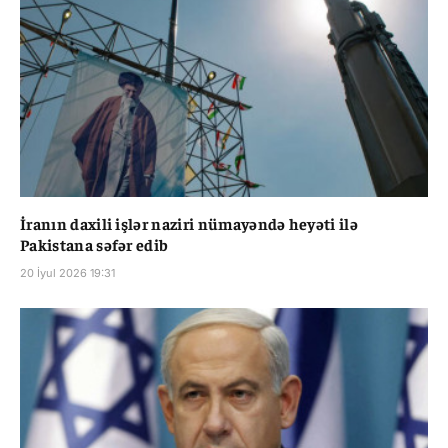
İranın daxili işlər naziri nümayəndə heyəti ilə
Pakistana səfər edib
20 İyul 2026 19:31