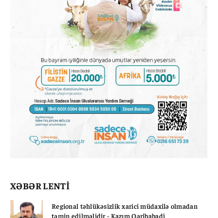
XƏBƏR LENTİ
Regional təhlükəsizlik xarici müdaxilə olmadan
təmin edilməlidir - Kazım Qəribabadi