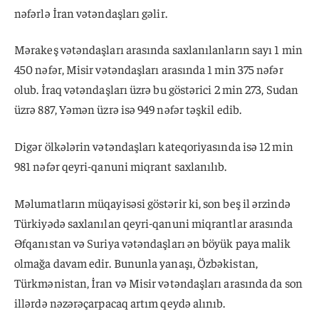
nəfərlə İran vətəndaşları gəlir.
Mərakeş vətəndaşları arasında saxlanılanların sayı 1 min
450 nəfər, Misir vətəndaşları arasında 1 min 375 nəfər
olub. İraq vətəndaşları üzrə bu göstərici 2 min 273, Sudan
üzrə 887, Yəmən üzrə isə 949 nəfər təşkil edib.
Digər ölkələrin vətəndaşları kateqoriyasında isə 12 min
981 nəfər qeyri-qanuni miqrant saxlanılıb.
Məlumatların müqayisəsi göstərir ki, son beş il ərzində
Türkiyədə saxlanılan qeyri-qanuni miqrantlar arasında
Əfqanıstan və Suriya vətəndaşları ən böyük paya malik
olmağa davam edir. Bununla yanaşı, Özbəkistan,
Türkmənistan, İran və Misir vətəndaşları arasında da son
illərdə nəzərəçarpacaq artım qeydə alınıb.