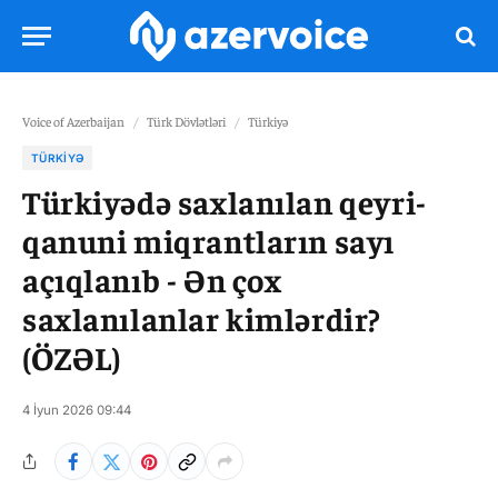
Voice of Azerbaijan
/
Türk Dövlətləri
/
Türkiyə
TÜRKIYƏ
Türkiyədə saxlanılan qeyri-
qanuni miqrantların sayı
açıqlanıb - Ən çox
saxlanılanlar kimlərdir?
(ÖZƏL)
4 İyun 2026 09:44