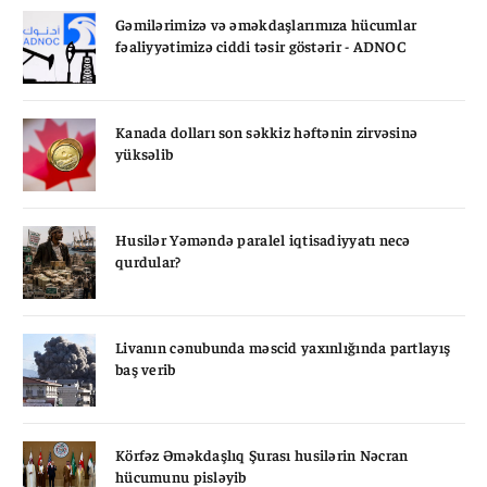
Gəmilərimizə və əməkdaşlarımıza hücumlar
fəaliyyətimizə ciddi təsir göstərir - ADNOC
Kanada dolları son səkkiz həftənin zirvəsinə
yüksəlib
Husilər Yəməndə paralel iqtisadiyyatı necə
qurdular?
Livanın cənubunda məscid yaxınlığında partlayış
baş verib
Körfəz Əməkdaşlıq Şurası husilərin Nəcran
hücumunu pisləyib