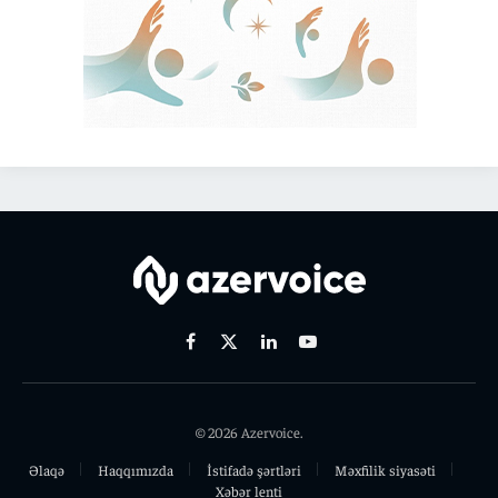
Facebook
X
Linkedin
Youtube
(Twitter)
© 2026 Azervoice.
Əlaqə
Haqqımızda
İstifadə şərtləri
Məxfilik siyasəti
Xəbər lenti