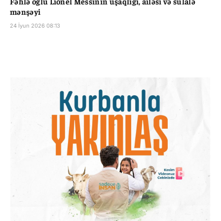
Fəhlə oğlu Lionel Messinin uşaqlığı, ailəsi və sülalə
mənşəyi
24 İyun 2026 08:13