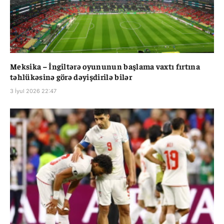
Meksika – İngiltərə oyununun başlama vaxtı fırtına
təhlükəsinə görə dəyişdirilə bilər
3 İyul 2026 22:47