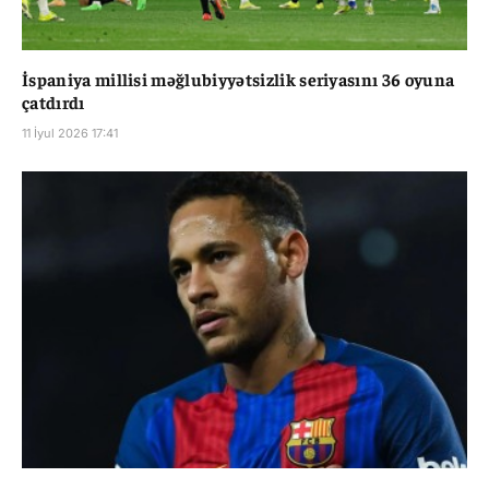
İspaniya millisi məğlubiyyətsizlik seriyasını 36 oyuna
çatdırdı
11 İyul 2026 17:41