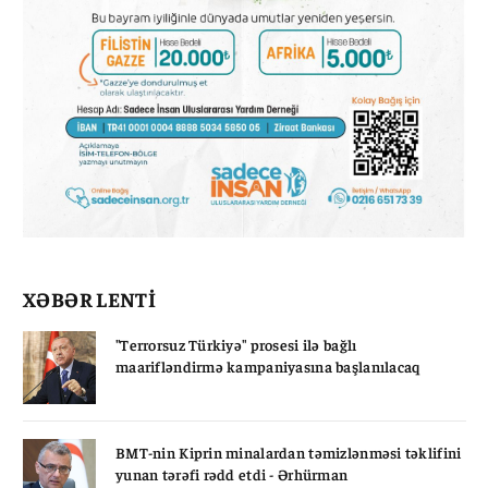
XƏBƏR LENTİ
"Terrorsuz Türkiyə" prosesi ilə bağlı
maarifləndirmə kampaniyasına başlanılacaq
BMT-nin Kiprin minalardan təmizlənməsi təklifini
yunan tərəfi rədd etdi - Ərhürman