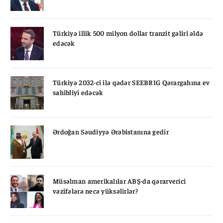
Türkiyə illik 500 milyon dollar tranzit gəliri əldə
edəcək
Türkiyə 2032-ci ilə qədər SEEBRIG Qərargahına ev
sahibliyi edəcək
Ərdoğan Səudiyyə Ərəbistanına gedir
Müsəlman amerikalılar ABŞ-da qərarverici
vəzifələrə necə yüksəlirlər?