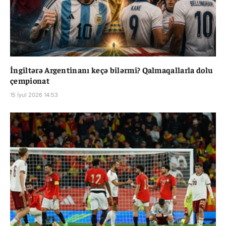
İngiltərə Argentinanı keçə bilərmi? Qalmaqallarla dolu
çempionat
15 İyul 2026 14:53