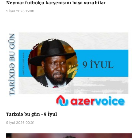
Neymar futbolçu karyerasını başa vura bilər
9 İyul 2026 15:08
Tarixdə bu gün - 9 İyul
9 İyul 2026 00:01