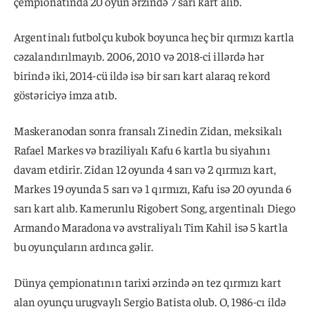
çempionatında 20 oyun ərzində 7 sarı kart alıb.
Argentinalı futbolçu kubok boyunca heç bir qırmızı kartla
cəzalandırılmayıb. 2006, 2010 və 2018-ci illərdə hər
birində iki, 2014-cü ildə isə bir sarı kart alaraq rekord
göstəriciyə imza atıb.
Maskeranodan sonra fransalı Zinedin Zidan, meksikalı
Rafael Markes və braziliyalı Kafu 6 kartla bu siyahını
davam etdirir. Zidan 12 oyunda 4 sarı və 2 qırmızı kart,
Markes 19 oyunda 5 sarı və 1 qırmızı, Kafu isə 20 oyunda 6
sarı kart alıb. Kamerunlu Rigobert Song, argentinalı Diego
Armando Maradona və avstraliyalı Tim Kahil isə 5 kartla
bu oyunçuların ardınca gəlir.
Dünya çempionatının tarixi ərzində ən tez qırmızı kart
alan oyunçu urugvaylı Sergio Batista olub. O, 1986-cı ildə