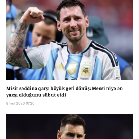
Misir səddinə qarşı böyük geri dönüş: Messi niyə ən
yaxşı olduğunu sübut etdi
8 İyul 2026 10:20