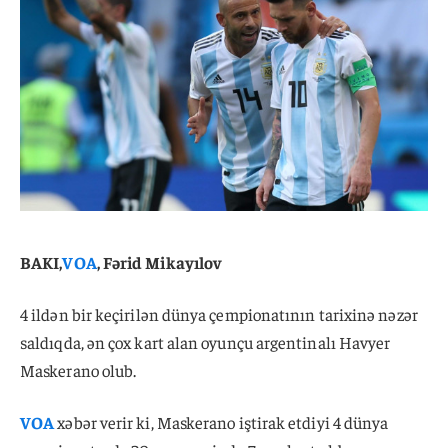
BAKI,
VOA
, Fərid Mikayılov
4 ildən bir keçirilən dünya çempionatının tarixinə nəzər
saldıqda, ən çox kart alan oyunçu argentinalı Havyer
Maskerano olub.
VOA
xəbər verir ki, Maskerano iştirak etdiyi 4 dünya