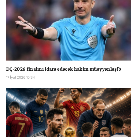
DÇ-2026 finalını idarə edəcək hakim müəyyənləşib
17 İyul 2026 10:34