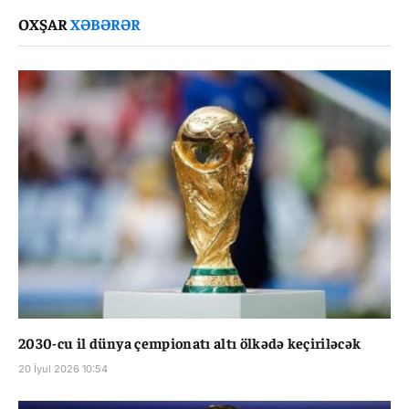
Link
OXŞAR
XƏBƏRƏR
2030-cu il dünya çempionatı altı ölkədə keçiriləcək
20 İyul 2026 10:54