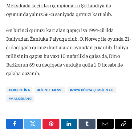
Meksikada keçirilən çempionatın Şotlandiya ilə
oyununda yalnız 56-cı saniyədə qırmızı kart alıb.
Ən birinci qırmızı kart alan qapıçı isə 1994-cü ildə
İtaliyadan Žanluka Palyuqa olub. O, Norveç ilə oyunda 21-
ci dəqiqədə qırmızı kart alaraq oyundan çıxarılıb. İtaliya
millisinin qapısı bu vaxt 10 nəfərliklə qalsa da, Dino
Badžonun 69-cu dəqiqədə vurduğu qolla 1-0 hesabı ilə
qələbə qazanıb.
#ARGENTINA
#LIONEL MESSI
#2026 DÜNYA ÇEMPIONATI
#MASKERANO
Facebook
Twitter
Pinterest
LinkedIn
Tumblr
Email
Copy