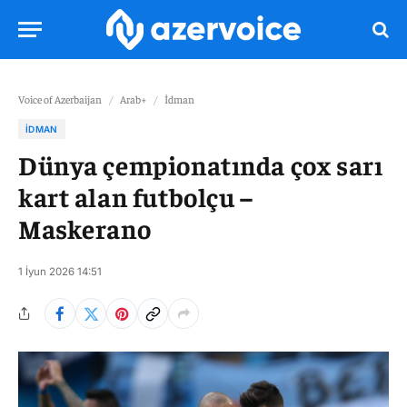
Voice of Azerbaijan
/
Arab+
/
İdman
İDMAN
Dünya çempionatında çox sarı
kart alan futbolçu –
Maskerano
1 İyun 2026 14:51