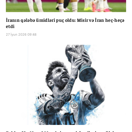
İranın qələbə ümidləri puç oldu: Misir və İran heç-heçə
etdi
27 İyun 2026 09:48