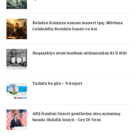
Bəlxdən Konyaya uzanan mənəvi işıq: Mövlana
Cəlaləddin Ruminin həyatı və irsi
Naqasakiyə atom bombası atılmasından 81 il ötür
Tarixdə bu gün – 9 Avqust
ABŞ İrandan ticarət gəmilərinə atəş açmamaq
barədə öhdəlik istəyir - Cey Di Vens