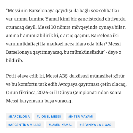
“Messinin Barselonaya qayıdışı ilə bağlı söz-söhbətlər
var, amma Lamine Yamal kimi bir gənc istedad ehtiyatda
oturacaq deyil. Messi 10 nömrə mövqeyində oynaya bilər,
amma hamımız bilirik ki, o artıq qaçmır. Barselona iki
yarımmüdafiəçi ilə mərkəzi necə idarə edə bilər? Messi
Barselonaya qayıtmayacaq, bu mümkünsüzdür”- deyə o
bildirib.
Petit əlavə edib ki, Messi ABŞ-da xüsusi münasibət görür
və bu komfortu tərk edib Avropaya qayıtması çətin olacaq.
Onun fikrincə, 2026-cı il Dünya Çempionatından sonra
Messi karyerasını başa vuracaq.
#BARCELONA
#LIONEL MESSI
#İNTER MAYAMI
#ARGENTINA MILLISI
#LAMIN YAMAL
#İSPANIYA LA LIQASI