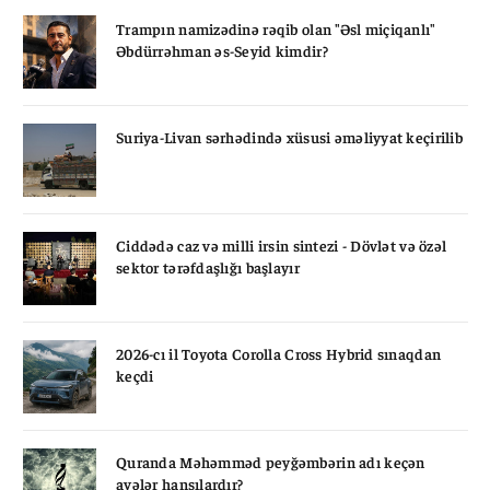
Trampın namizədinə rəqib olan "Əsl miçiqanlı"
Əbdürrəhman əs-Seyid kimdir?
Suriya-Livan sərhədində xüsusi əməliyyat keçirilib
Ciddədə caz və milli irsin sintezi - Dövlət və özəl
sektor tərəfdaşlığı başlayır
2026-cı il Toyota Corolla Cross Hybrid sınaqdan
keçdi
Quranda Məhəmməd peyğəmbərin adı keçən
ayələr hansılardır?