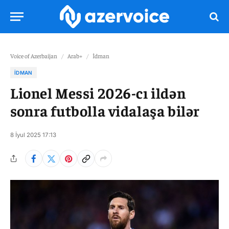
Voice of Azerbaijan
/
Arab+
/
İdman
İDMAN
Lionel Messi 2026-cı ildən
sonra futbolla vidalaşa bilər
8 İyul 2025 17:13