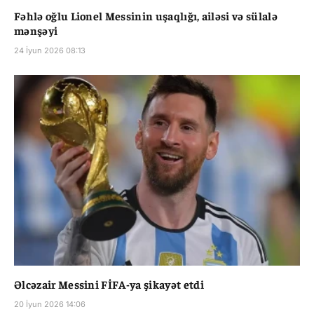
Fəhlə oğlu Lionel Messinin uşaqlığı, ailəsi və sülalə
mənşəyi
24 İyun 2026 08:13
Əlcəzair Messini FİFA-ya şikayət etdi
20 İyun 2026 14:06