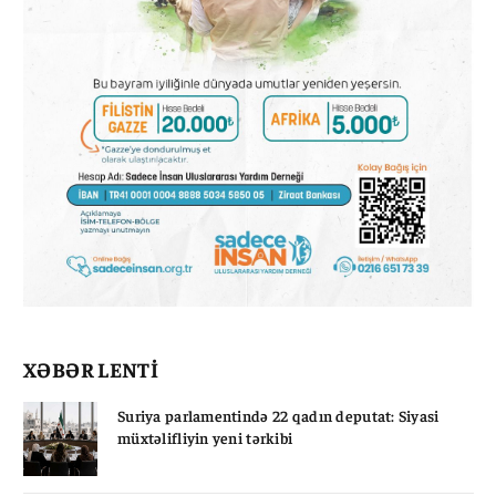
XƏBƏR LENTİ
Suriya parlamentində 22 qadın deputat: Siyasi
müxtəlifliyin yeni tərkibi