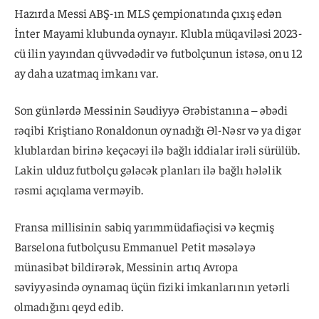
Hazırda Messi ABŞ-ın MLS çempionatında çıxış edən
İnter Mayami klubunda oynayır. Klubla müqaviləsi 2023-
cü ilin yayından qüvvədədir və futbolçunun istəsə, onu 12
ay daha uzatmaq imkanı var.
Son günlərdə Messinin Səudiyyə Ərəbistanına – əbədi
rəqibi Kriştiano Ronaldonun oynadığı Əl-Nəsr və ya digər
klublardan birinə keçəcəyi ilə bağlı iddialar irəli sürülüb.
Lakin ulduz futbolçu gələcək planları ilə bağlı hələlik
rəsmi açıqlama verməyib.
Fransa millisinin sabiq yarımmüdafiəçisi və keçmiş
Barselona futbolçusu Emmanuel Petit məsələyə
münasibət bildirərək, Messinin artıq Avropa
səviyyəsində oynamaq üçün fiziki imkanlarının yetərli
olmadığını qeyd edib.