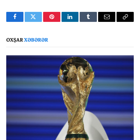
Facebook
Twitter
Pinterest
LinkedIn
Tumblr
Email
Copy
Link
OXŞAR
XƏBƏRƏR