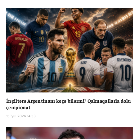
İngiltərə Argentinanı keçə bilərmi? Qalmaqallarla dolu
çempionat
15 İyul 2026 14:53