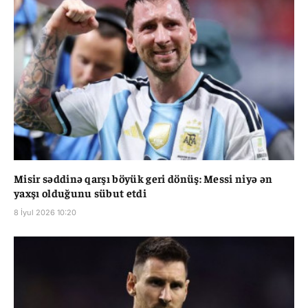
Misir səddinə qarşı böyük geri dönüş: Messi niyə ən
yaxşı olduğunu sübut etdi
8 İyul 2026 10:20