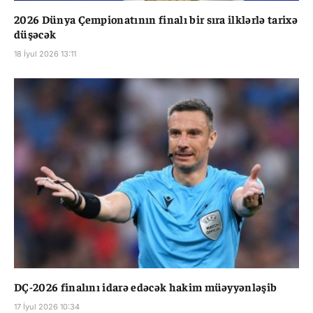
2026 Dünya Çempionatının finalı bir sıra ilklərlə tarixə
düşəcək
18 İyul 2026 13:11
DÇ-2026 finalını idarə edəcək hakim müəyyənləşib
17 İyul 2026 10:34