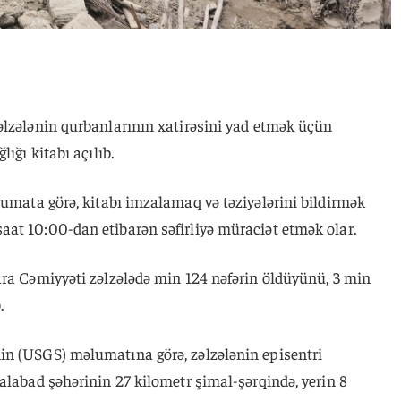
əlzələnin qurbanlarının xatirəsini yad etmək üçün
ığı kitabı açılıb.
lumata görə, kitabı imzalamaq və təziyələrini bildirmək
at 10:00-dan etibarən səfirliyə müraciət etmək olar.
ara Cəmiyyəti zəlzələdə min 124 nəfərin öldüyünü, 3 min
.
in (USGS) məlumatına görə, zəlzələnin episentri
alabad şəhərinin 27 kilometr şimal-şərqində, yerin 8