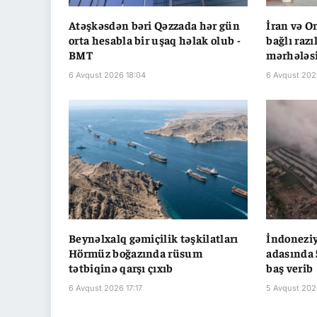
Atəşkəsdən bəri Qəzzada hər gün
İran və O
orta hesabla bir uşaq həlak olub -
bağlı raz
BMT
mərhələsi
6 Avqust 2026 18:04
6 Avqust 202
Beynəlxalq gəmiçilik təşkilatları
İndonezi
Hörmüz boğazında rüsum
adasında 
tətbiqinə qarşı çıxıb
baş verib
6 Avqust 2026 17:17
5 Avqust 202