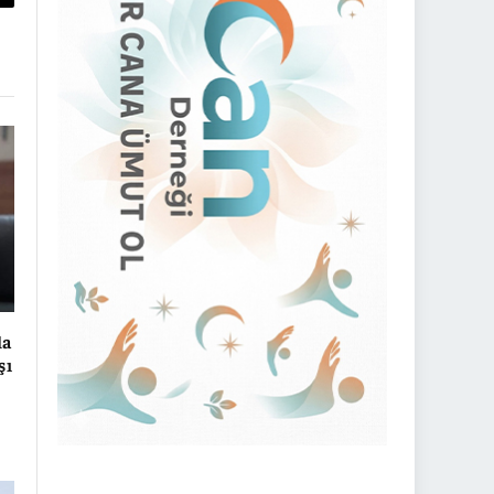
py
nk
la
şı