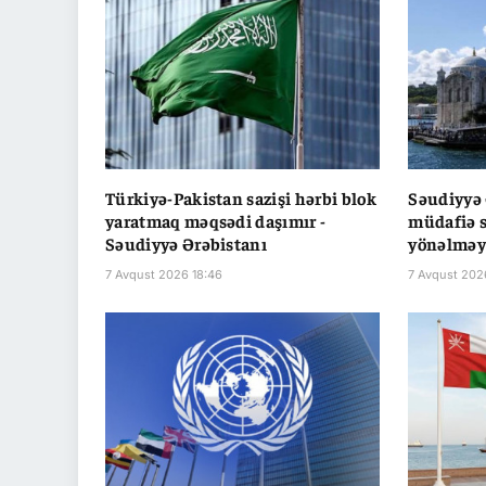
Türkiyə-Pakistan sazişi hərbi blok
Səudiyyə 
yaratmaq məqsədi daşımır -
müdafiə s
Səudiyyə Ərəbistanı
yönəlməyi
7 Avqust 2026 18:46
7 Avqust 202