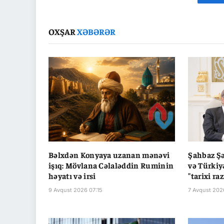
Fa
OXŞAR
XƏBƏRƏR
Bəlxdən Konyaya uzanan mənəvi
Şahbaz Şə
işıq: Mövlana Cəlaləddin Ruminin
və Türkiy
həyatı və irsi
"tarixi ra
9 Avqust 2026 07:15
7 Avqust 202