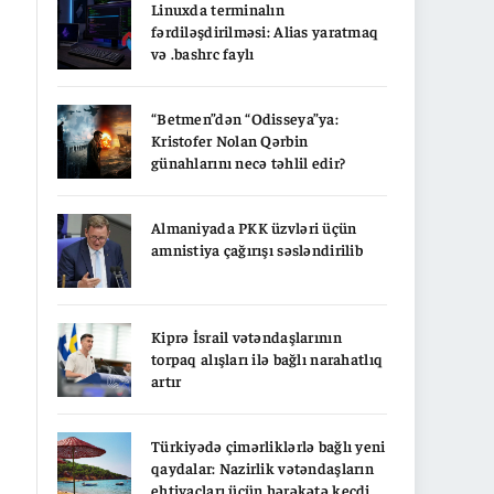
Linuxda terminalın
fərdiləşdirilməsi: Alias yaratmaq
və .bashrc faylı
“Betmen”dən “Odisseya”ya:
Kristofer Nolan Qərbin
günahlarını necə təhlil edir?
Almaniyada PKK üzvləri üçün
amnistiya çağırışı səsləndirilib
Kiprə İsrail vətəndaşlarının
torpaq alışları ilə bağlı narahatlıq
artır
Türkiyədə çimərliklərlə bağlı yeni
qaydalar: Nazirlik vətəndaşların
ehtiyacları üçün hərəkətə keçdi