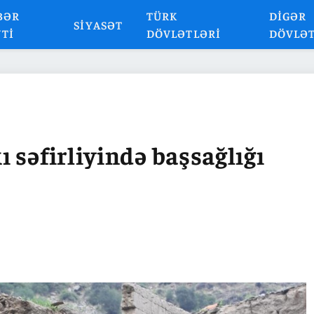
BƏR
TÜRK
DIGƏR
SIYASƏT
NTI
DÖVLƏTLƏRI
DÖVLƏ
 səfirliyində başsağlığı