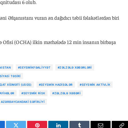
aqnitudası 6 olub.
əni Əfqanıstanı vuran ən dağıdıcı təbii fəlakətlərdən biri
Ofisi (OCHA) ilkin mərhələdə 12 min insanın birbaşa
NISTAN
#SEYSMIKFƏALIYYƏT
#ZƏLZƏLƏ XƏBƏRLƏRI
IYASI TƏSIRI
QAT XIDMƏTI (USGS)
#SEYSMIK HADISƏLƏR
#SEYSMIK AKTIVLIK
AYIHƏLƏR
#SEYSMIK RISK
#ZƏLZƏLƏ XƏBƏRI
 AZƏRBAYCANDAKI SƏFIRLIYI