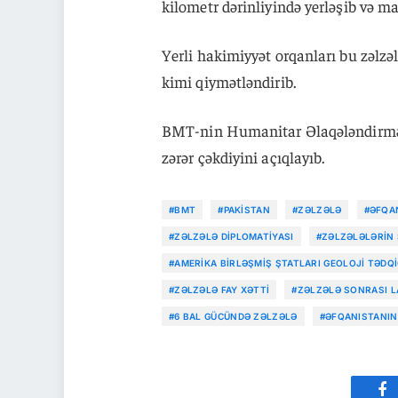
kilometr dərinliyində yerləşib və m
Yerli hakimiyyət orqanları bu zəlzəl
kimi qiymətləndirib.
BMT-nin Humanitar Əlaqələndirmə 
zərər çəkdiyini açıqlayıb.
#BMT
#PAKISTAN
#ZƏLZƏLƏ
#ƏFQA
#ZƏLZƏLƏ DIPLOMATIYASI
#ZƏLZƏLƏLƏRIN S
#AMERIKA BIRLƏŞMIŞ ŞTATLARI GEOLOJI TƏDQI
#ZƏLZƏLƏ FAY XƏTTI
#ZƏLZƏLƏ SONRASI L
#6 BAL GÜCÜNDƏ ZƏLZƏLƏ
#ƏFQANISTANIN