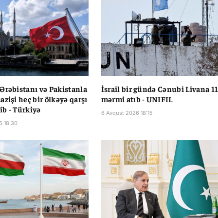
Ərəbistanı və Pakistanla
İsrail bir gündə Cənubi Livana 1
azişi heç bir ölkəyə qarşı
mərmi atıb - UNIFIL
b - Türkiyə
6 Avqust 2026 18:15
6 18:30