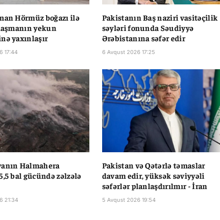
man Hörmüz boğazı ilə
Pakistanın Baş naziri vasitəçilik
ılaşmanın yekun
səyləri fonunda Səudiyyə
nə yaxınlaşır
Ərəbistanına səfər edir
6 17:44
6 Avqust 2026 17:25
yanın Halmahera
Pakistan və Qətərlə təmaslar
5,5 bal gücündə zəlzələ
davam edir, yüksək səviyyəli
səfərlər planlaşdırılmır - İran
6 21:34
5 Avqust 2026 19:54