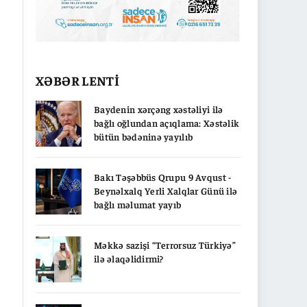
XƏBƏR LENTİ
Baydenin xərçəng xəstəliyi ilə
bağlı oğlundan açıqlama: Xəstəlik
bütün bədəninə yayılıb
Bakı Təşəbbüs Qrupu 9 Avqust -
Beynəlxalq Yerli Xalqlar Günü ilə
bağlı məlumat yayıb
Məkkə sazişi “Terrorsuz Türkiyə”
ilə əlaqəlidirmi?