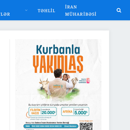
İRAN
TƏHLIL
TLƏR
MÜHARIBƏSI