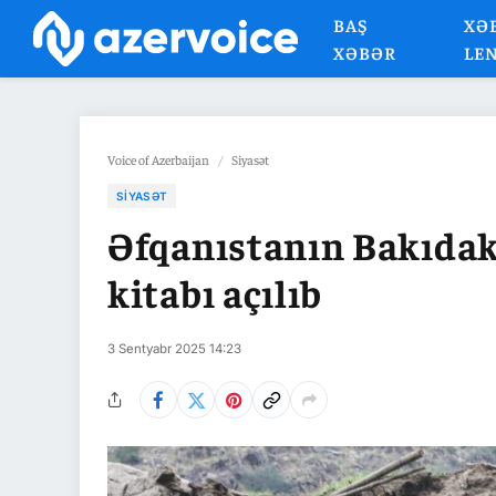
BAŞ
XƏ
XƏBƏR
LE
Voice of Azerbaijan
/
Siyasət
SIYASƏT
Əfqanıstanın Bakıdakı
kitabı açılıb
3 Sentyabr 2025 14:23