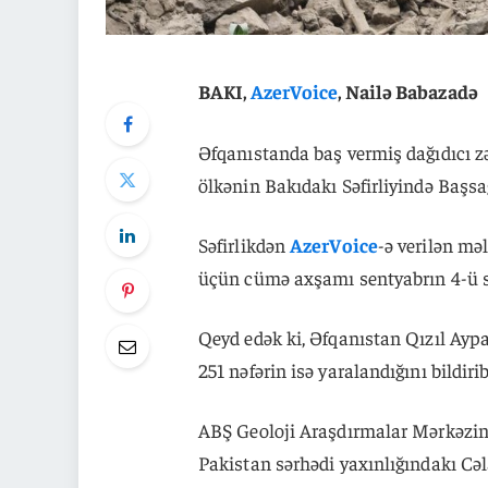
BAKI,
AzerVoice
, Nailə Babazadə
Əfqanıstanda baş vermiş dağıdıcı z
ölkənin Bakıdakı Səfirliyində Başsağl
Səfirlikdən
AzerVoice
-ə verilən mə
üçün cümə axşamı sentyabrın 4-ü sa
Qeyd edək ki, Əfqanıstan Qızıl Ayp
251 nəfərin isə yaralandığını bildirib
ABŞ Geoloji Araşdırmalar Mərkəzin
Pakistan sərhədi yaxınlığındakı Cəl