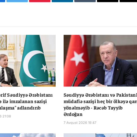
cebook
Twitter
Pinterest
LinkedIn
Tumblr
Email
Co
Li
rif Səudiyyə Ərəbistanı
Səudiyyə Ərəbistanı və Pakistan
ə ilə imzalanan sazişi
müdafiə sazişi heç bir ölkəyə qar
zılaşma" adlandırıb
yönəlməyib - Rəcəb Tayyib
Ərdoğan
6 21:08
7 Avqust 2026 19:47