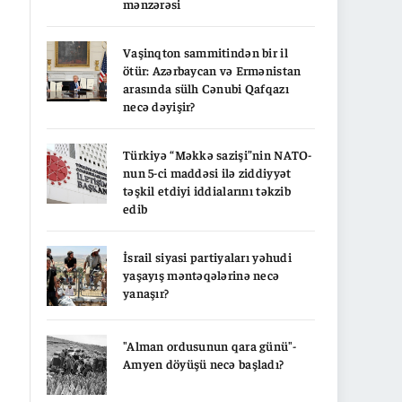
mənzərəsi
Vaşinqton sammitindən bir il
ötür: Azərbaycan və Ermənistan
arasında sülh Cənubi Qafqazı
necə dəyişir?
Türkiyə “Məkkə sazişi”nin NATO-
nun 5-ci maddəsi ilə ziddiyyət
təşkil etdiyi iddialarını təkzib
edib
İsrail siyasi partiyaları yəhudi
yaşayış məntəqələrinə necə
yanaşır?
"Alman ordusunun qara günü"-
Amyen döyüşü necə başladı?