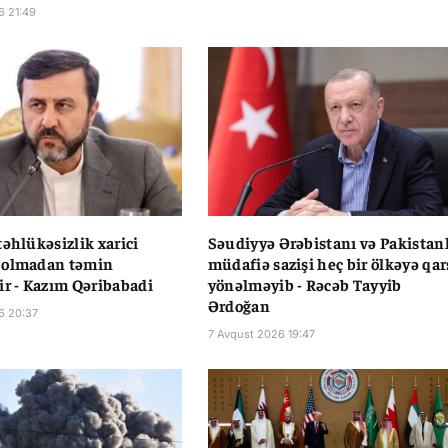
6 21:49
təhlükəsizlik xarici
Səudiyyə Ərəbistanı və Pakistan
 olmadan təmin
müdafiə sazişi heç bir ölkəyə qar
ir - Kazım Qəribabadi
yönəlməyib - Rəcəb Tayyib
Ərdoğan
6 20:37
7 Avqust 2026 19:47