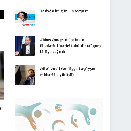
Tarixdə bu gün – 8 Avqust
py
nk
Abbas Əraqçi müsəlman
ölkələrini "xarici təhdidlərə" qarşı
birliyə çağırıb
Əli əl-Zaidi Səudiyyə kəşfiyyat
rəhbəri ilə görüşüb
ə