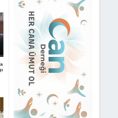
la
şı