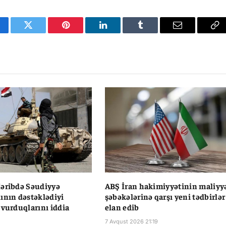
cebook
Twitter
Pinterest
LinkedIn
Tumblr
Email
Co
Li
əribdə Səudiyyə
ABŞ İran hakimiyyətinin maliyy
ının dəstəklədiyi
şəbəkələrinə qarşı yeni tədbirlər
 vurduqlarını iddia
elan edib
7 Avqust 2026 21:19