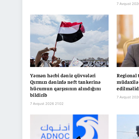
7 Avqust 202
Yəmən hərbi dəniz qüvvələri
Regional 
Qırmızı dənizdə neft tankerinə
müdaxilə
hücumun qarşısının alındığını
edilməlid
bildirib
7 Avqust 202
7 Avqust 2026 21:02