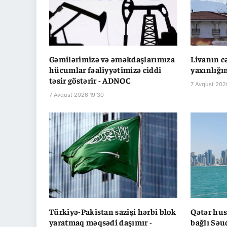
Gəmilərimizə və əməkdaşlarımıza
Livanın 
hücumlar fəaliyyətimizə ciddi
yaxınlığı
təsir göstərir - ADNOC
7 Avqust 202
7 Avqust 2026 19:30
Türkiyə-Pakistan sazişi hərbi blok
Qətər hus
yaratmaq məqsədi daşımır -
bağlı Səu