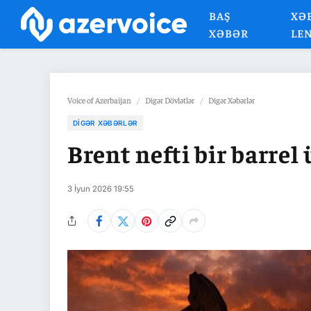
BAŞ
XƏ
XƏBƏR
LE
Voice of Azerbaijan
/
Digər Dövlətlər
/
Digər Xəbərlər
DIGƏR XƏBƏRLƏR
Brent nefti bir barrel
3 İyun 2026 19:55