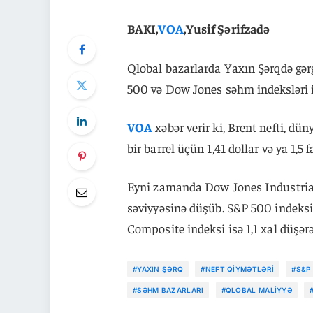
BAKI,
VOA
,Yusif Şərifzadə
Qlobal bazarlarda Yaxın Şərqdə gərg
500 və Dow Jones səhm indeksləri i
VOA
xəbər verir ki, Brent nefti, dü
bir barrel üçün 1,41 dollar və ya 1,5 
Eyni zamanda Dow Jones Industrial A
səviyyəsinə düşüb. S&P 500 indeksi 
Composite indeksi isə 1,1 xal düşər
#YAXIN ŞƏRQ
#NEFT QIYMƏTLƏRI
#S&P
#SƏHM BAZARLARI
#QLOBAL MALIYYƏ