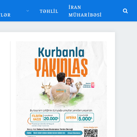
İRAN
TƏHLIL
TLƏR
MÜHARIBƏSI