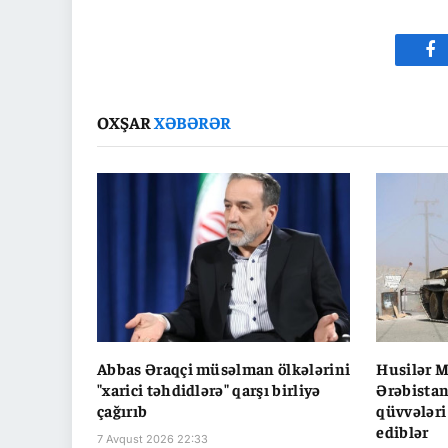
Fa
OXŞAR
XƏBƏRƏR
Abbas Əraqçi müsəlman ölkələrini
Husilər M
"xarici təhdidlərə" qarşı birliyə
Ərəbistan
çağırıb
qüvvələri
ediblər
7 Avqust 2026 22:33