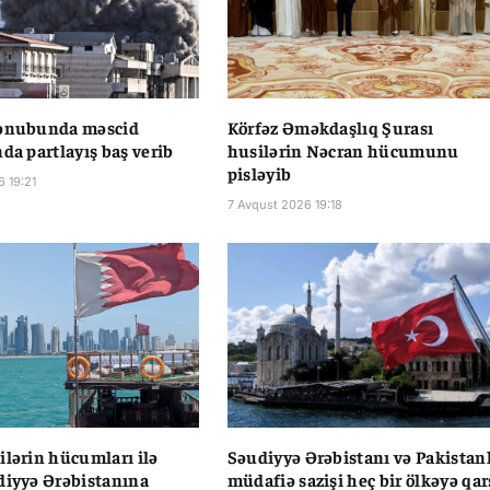
cənubunda məscid
Körfəz Əməkdaşlıq Şurası
nda partlayış baş verib
husilərin Nəcran hücumunu
pisləyib
6 19:21
7 Avqust 2026 19:18
ilərin hücumları ilə
Səudiyyə Ərəbistanı və Pakistan
diyyə Ərəbistanına
müdafiə sazişi heç bir ölkəyə qar