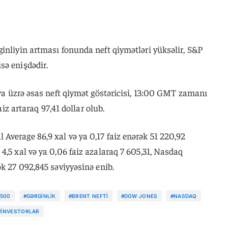
inliyin artması fonunda neft qiymətləri yüksəlir, S&P
sə enişdədir.
nya üzrə əsas neft qiymət göstəricisi, 13:00 GMT zamanı
faiz artaraq 97,41 dollar olub.
verage 86,9 xal və ya 0,17 faiz enərək 51 220,92
4,5 xal və ya 0,06 faiz azalaraq 7 605,31, Nasdaq
ək 27 092,845 səviyyəsinə enib.
 500
#GƏRGINLIK
#BRENT NEFTI
#DOW JONES
#NASDAQ
#İNVESTORLAR