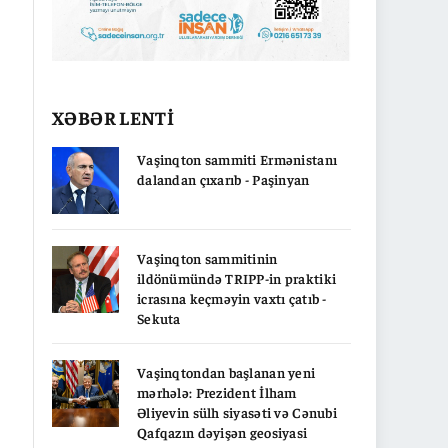
XƏBƏR LENTİ
Vaşinqton sammiti Ermənistanı
dalandan çıxarıb - Paşinyan
Vaşinqton sammitinin
ildönümündə TRIPP-in praktiki
icrasına keçməyin vaxtı çatıb -
Sekuta
Vaşinqtondan başlanan yeni
mərhələ: Prezident İlham
Əliyevin sülh siyasəti və Cənubi
Qafqazın dəyişən geosiyasi