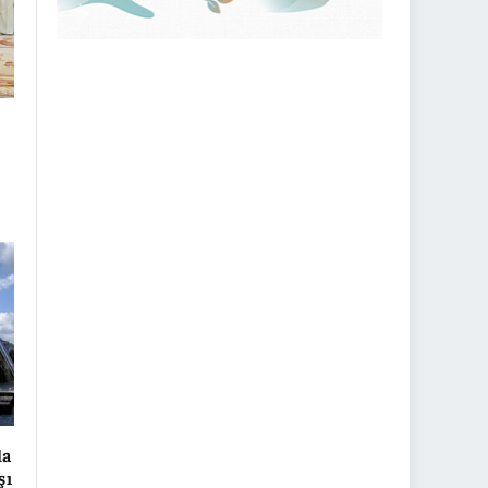
la
şı