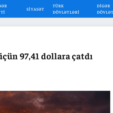
BƏR
TÜRK
DIGƏR
SIYASƏT
NTI
DÖVLƏTLƏRI
DÖVLƏ
 üçün 97,41 dollara çatdı